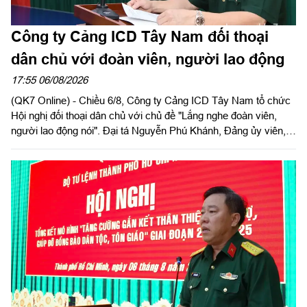
Công ty Cảng ICD Tây Nam đối thoại
dân chủ với đoàn viên, người lao động
17:55 06/08/2026
(QK7 Online) - Chiều 6/8, Công ty Cảng ICD Tây Nam tổ chức
Hội nghị đối thoại dân chủ với chủ đề "Lắng nghe đoàn viên,
người lao động nói". Đại tá Nguyễn Phú Khánh, Đảng ủy viên,
Phó Tổng giám đốc Công ty Tây Nam dự và phát biểu chỉ đạo.
Thượng tá Nguyễn Ngọc Khánh, Giám đốc Công ty Cảng ICD
Tây Nam chủ trì hội nghị. Dự hội nghị có Đại tá Phạm Thị Thu
Hương, Trưởng phòng Công tác quần chúng, Cục Chính trị
Quân khu 7; Đại tá Trần Thị Mỹ Châu, Phó Tổng giám đốc
Công ty Tây Nam cùng đông đảo cán bộ, đoàn viên, người lao
động Công ty Cảng ICD Tây Nam.