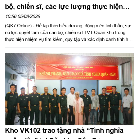
bộ, chiến sĩ, các lực lượng thực hiện
nhiệm vụ tìm kiếm, quy tập và xác định
10:56 05/08/2026
(QK7 Online) - Để kịp thời biểu dương, động viên tinh thần, sự
danh tính hài cốt liệt sĩ
nỗ lực quyết tâm của cán bộ, chiến sĩ LLVT Quân khu trong
thực hiện nhiệm vụ tìm kiếm, quy tập và xác định danh tính hài
cốt liệt sĩ. Ngày 5/8/2026, Trung tướng Trần Vinh Ngọc, Bí thư
Đảng ủy, Chính ủy Quân khu 7 gửi Thư khen cán bộ, chiến sĩ,
các lực lượng thực hiện nhiệm vụ tìm kiếm, quy tập và xác
định danh tính hài cốt liệt sĩ. Báo Quân khu đăng toàn văn Thư
khen của đồng chí Chính ủy Quân khu 7.
Kho VK102 trao tặng nhà “Tình nghĩa