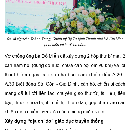
Đại tá Nguyễn Thành Trung, Chính uỷ Bộ Tư lệnh Thành phố Hồ Chí Minh
phát biểu tại buổi tọa đàm.
Vợ chồng ông bà Đỗ Miễn đã xây dựng 2 hộp thư bí mật, 2
căn hầm nổi (dùng để nuôi chứa cán bộ, ém vũ khí) và lối
thoát hiểm ngay tại căn nhà bảo đảm chiến đấu A.20 -
A.30 Biệt động Sài Gòn - Gia Định; cán bộ, chiến sĩ cách
mạng đã lui tới liên lạc, chuyển giao thư từ, tài liệu, tiền
bạc, thuốc chữa bệnh, chỉ thị chiến đấu, góp phần vào các
chiến dịch chiến lược của cách mạng miền Nam.
Xây dựng “địa chỉ đỏ” giáo dục truyền thống