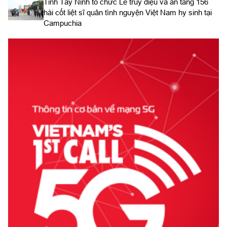
​Tỉnh Tây Ninh tổ chức Lễ truy điệu và an táng 156
hài cốt liệt sĩ quân tình nguyện Việt Nam hy sinh tại
Campuchia