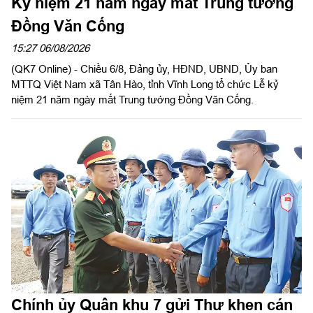
Kỷ niệm 21 năm ngày mất Trung tướng
Đồng Văn Cống
15:27 06/08/2026
(QK7 Online) - Chiều 6/8, Đảng ủy, HĐND, UBND, Ủy ban
MTTQ Việt Nam xã Tân Hào, tỉnh Vĩnh Long tổ chức Lễ kỷ
niệm 21 năm ngày mất Trung tướng Đồng Văn Cống.
Chính ủy Quân khu 7 gửi Thư khen cán