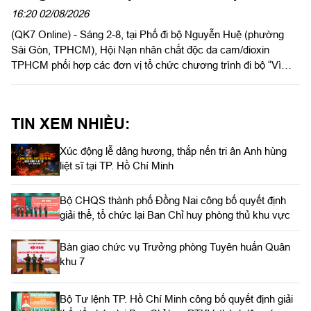
cam"
16:20 02/08/2026
(QK7 Online) - Sáng 2-8, tại Phố đi bộ Nguyễn Huệ (phường
Sài Gòn, TPHCM), Hội Nạn nhân chất độc da cam/dioxin
TPHCM phối hợp các đơn vị tổ chức chương trình đi bộ “Vì
nạn nhân chất độc da cam/dioxin” năm 2026, nhân kỷ niệm 65
năm Ngày Thảm họa da cam ở Việt Nam (10-8-1961 - 10-8-
2026).
TIN XEM NHIỀU:
Xúc động lễ dâng hương, thắp nến tri ân Anh hùng
liệt sĩ tại TP. Hồ Chí Minh
Bộ CHQS thành phố Đồng Nai công bố quyết định
giải thể, tổ chức lại Ban Chỉ huy phòng thủ khu vực
Bàn giao chức vụ Trưởng phòng Tuyên huấn Quân
khu 7
Bộ Tư lệnh TP. Hồ Chí Minh công bố quyết định giải