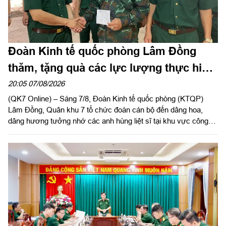
Đoàn Kinh tế quốc phòng Lâm Đồng
thăm, tặng quà các lực lượng thực hiện
nhiệm vụ tìm kiếm, quy tập hài cốt liệt sĩ
20:05 07/08/2026
(QK7 Online) – Sáng 7/8, Đoàn Kinh tế quốc phòng (KTQP)
Lâm Đồng, Quân khu 7 tổ chức đoàn cán bộ đến dâng hoa,
dâng hương tưởng nhớ các anh hùng liệt sĩ tại khu vực công
viên Lê Thị Riêng, TP Hồ Chí Minh và xã Minh Đức, thành phố
Đồng Nai do Thượng tá Đinh Nho Hùng, Đoàn trưởng Đoàn
KTQP Lâm Đồng làm trưởng đoàn.