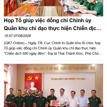
Họp Tổ giúp việc đồng chí Chính ủy
Quân khu chỉ đạo thực hiện Chiến dịch
500 ngày đêm
15:57 07/08/2026
(QK7 Online) – Ngày 7/8, Cục Chính trị Quân khu tổ chức họp
Tổ giúp việc đồng chí Chính ủy Quân khu chỉ đạo thực hiện
“Chiến dịch 500 ngày đêm”. Đại tá Thái Thành Đức, Phó Chủ
nhiệm Chính trị Quân khu chủ trì hội nghị.