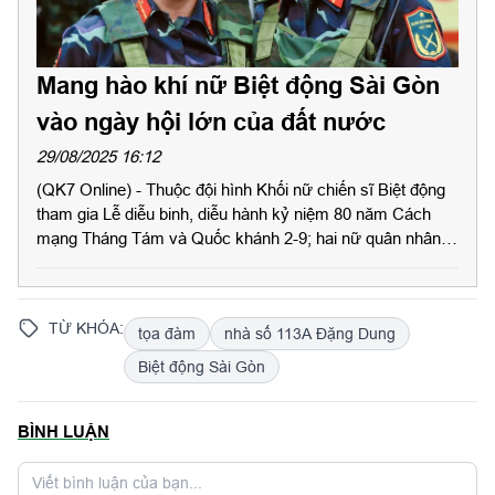
Mang hào khí nữ Biệt động Sài Gòn
vào ngày hội lớn của đất nước
29/08/2025 16:12
(QK7 Online) - Thuộc đội hình Khối nữ chiến sĩ Biệt động
tham gia Lễ diễu binh, diễu hành kỷ niệm 80 năm Cách
mạng Tháng Tám và Quốc khánh 2-9; hai nữ quân nhân
chuyên nghiệp Sư đoàn 5, Quân khu 7 gây ấn tượng
mạnh với bước đi dứt khoát, ánh mắt rạng ngời giữa hàng
quân chỉnh tề.
TỪ KHÓA:
tọa đàm
nhà số 113A Đặng Dung
Biệt động Sài Gòn
BÌNH LUẬN