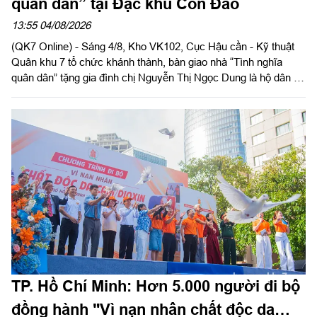
quân dân” tại Đặc khu Côn Đảo
13:55 04/08/2026
(QK7 Online) - Sáng 4/8, Kho VK102, Cục Hậu cần - Kỹ thuật
Quân khu 7 tổ chức khánh thành, bàn giao nhà “Tình nghĩa
quân dân” tặng gia đình chị Nguyễn Thị Ngọc Dung là hộ dân có
hoàn cảnh khó khăn về nhà ở hiện đang cư trú tại Đặc khu Côn
Đảo, Thành phố Hồ Chí Minh. Đại tá Phạm Ngọc Sơn, Chính
ủy Cục Hậu cần - Kỹ thuật Quân khu đến dự và phát biểu chúc
mừng.
TP. Hồ Chí Minh: Hơn 5.000 người đi bộ
đồng hành "Vì nạn nhân chất độc da