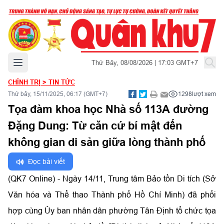
Mở menu chính
Thứ Bảy, 08/08/2026 | 17:03 GMT+7
CHÍNH TRỊ
>
TIN TỨC
Thứ bảy, 15/11/2025, 06:17 (GMT+7)
1298
lượt xem
Tọa đàm khoa học Nhà số 113A đường
Đặng Dung: Từ căn cứ bí mật đến
không gian di sản giữa lòng thành phố
Đọc bài viết
(QK7 Online) - Ngày 14/11, Trung tâm Bảo tồn Di tích (Sở
Văn hóa và Thể thao Thành phố Hồ Chí Minh) đã phối
hợp cùng Ủy ban nhân dân phường Tân Định tổ chức tọa