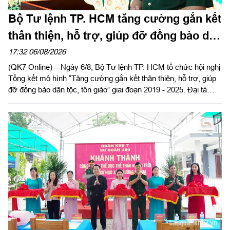
Bộ Tư lệnh TP. HCM tăng cường gắn kết
thân thiện, hỗ trợ, giúp đỡ đồng bào dân
tộc, tôn giáo
17:32 06/08/2026
(QK7 Online) – Ngày 6/8, Bộ Tư lệnh TP. HCM tổ chức hội nghị
Tổng kết mô hình “Tăng cường gắn kết thân thiện, hỗ trợ, giúp
đỡ đồng bào dân tộc, tôn giáo” giai đoạn 2019 - 2025. Đại tá
Thái Thành Đức, Phó Chủ nhiệm chính trị Quân khu dự và chỉ
đạo hội nghị.