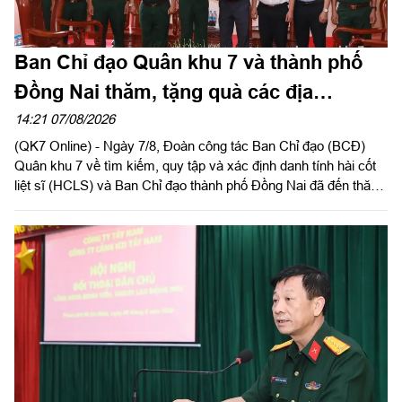
Ban Chỉ đạo Quân khu 7 và thành phố
Đồng Nai thăm, tặng quà các địa
phương hỗ trợ tìm kiếm, quy tập hài cốt
14:21 07/08/2026
(QK7 Online) - Ngày 7/8, Đoàn công tác Ban Chỉ đạo (BCĐ)
liệt sĩ
Quân khu 7 về tìm kiếm, quy tập và xác định danh tính hài cốt
liệt sĩ (HCLS) và Ban Chỉ đạo thành phố Đồng Nai đã đến thăm,
tặng quà phường Tân Khai, phường Bình Long, xã Minh Đức
và chùa Tân Minh (phường Bình Long), thành phố Đồng Nai -
các địa phương, cơ sở đã hỗ trợ, đồng hành trong hoạt động
quy tập, tìm kiếm HCLS, cầu siêu các anh hùng liệt sĩ tại xã
Minh Đức. Thiếu tướng Trần Chí Tâm, Ủy viên Thường vụ
Đảng ủy, Phó Chính ủy Quân khu, Trưởng BCĐ Quân khu làm
trưởng đoàn.