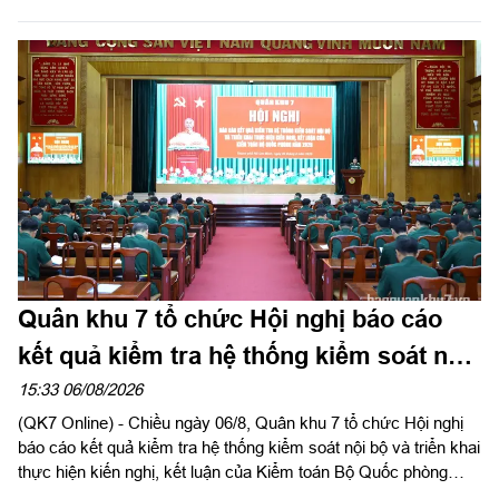
thư Đảng ủy, Tư lệnh Quân khu làm trưởng đoàn tổ chức dâng
hoa, dâng hương tưởng niệm cố Tổng Bí thư Trần Phú, các anh
hùng liệt sĩ và thăm, động viên lực lượng đang làm nhiệm vụ tại
công viên Lê Thị Riêng, Thành phố Hồ Chí Minh.
Quân khu 7 tổ chức Hội nghị báo cáo
kết quả kiểm tra hệ thống kiểm soát nội
bộ
15:33 06/08/2026
(QK7 Online) - Chiều ngày 06/8, Quân khu 7 tổ chức Hội nghị
báo cáo kết quả kiểm tra hệ thống kiểm soát nội bộ và triển khai
thực hiện kiến nghị, kết luận của Kiểm toán Bộ Quốc phòng
năm 2026 trong LLVT Quân khu. Trung tướng Lê Xuân Thế, Ủy