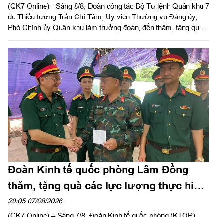
(QK7 Online) - Sáng 8/8, Đoàn công tác Bộ Tư lệnh Quân khu 7
trong tim"
do Thiếu tướng Trần Chí Tâm, Ủy viên Thường vụ Đảng ủy,
Phó Chính ủy Quân khu làm trưởng đoàn, đến thăm, tặng quà
động viên lực lượng khối nữ du kích miền Nam luyện tập phục
vụ chương trình "Tổ quốc trong tim" do báo Nhân dân tổ chức.
Đoàn Kinh tế quốc phòng Lâm Đồng
thăm, tặng quà các lực lượng thực hiện
nhiệm vụ tìm kiếm, quy tập hài cốt liệt sĩ
20:05 07/08/2026
(QK7 Online) – Sáng 7/8, Đoàn Kinh tế quốc phòng (KTQP)