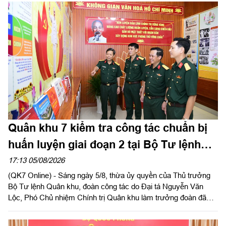
Ngọc Hải, Phó Tham mưu trưởng Quân khu dự và phát biểu
chỉ đạo.
Quân khu 7 kiểm tra công tác chuẩn bị
huấn luyện giai đoạn 2 tại Bộ Tư lệnh
Thành phố Hồ Chí Minh
17:13 05/08/2026
(QK7 Online) - Sáng ngày 5/8, thừa ủy quyền của Thủ trưởng
Bộ Tư lệnh Quân khu, đoàn công tác do Đại tá Nguyễn Văn
Lộc, Phó Chủ nhiệm Chính trị Quân khu làm trưởng đoàn đã
kiểm tra công tác chuẩn bị và tổ chức huấn luyện giai đoạn 2
năm 2026 tại Trung đoàn Minh Đạm và Ban Chỉ huy Quân sự