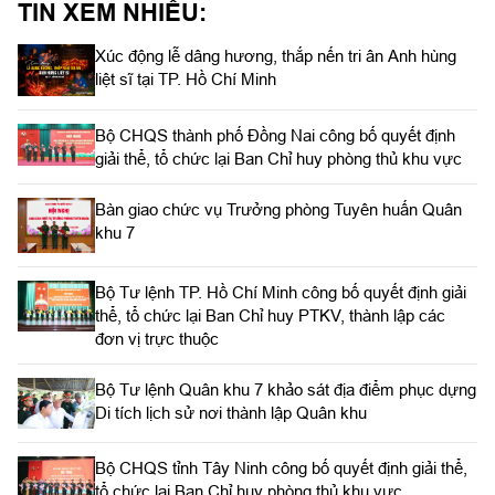
TIN XEM NHIỀU:
hình thức trực tiếp kết hợp với trực tuyến tại 122 điểm cầu
trong toàn quân.
Xúc động lễ dâng hương, thắp nến tri ân Anh hùng
liệt sĩ tại TP. Hồ Chí Minh
Bộ CHQS thành phố Đồng Nai công bố quyết định
giải thể, tổ chức lại Ban Chỉ huy phòng thủ khu vực
Bàn giao chức vụ Trưởng phòng Tuyên huấn Quân
khu 7
Bộ Tư lệnh TP. Hồ Chí Minh công bố quyết định giải
thể, tổ chức lại Ban Chỉ huy PTKV, thành lập các
đơn vị trực thuộc
Bộ Tư lệnh Quân khu 7 khảo sát địa điểm phục dựng
Di tích lịch sử nơi thành lập Quân khu
Bộ CHQS tỉnh Tây Ninh công bố quyết định giải thể,
tổ chức lại Ban Chỉ huy phòng thủ khu vực