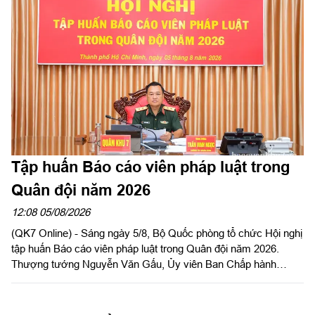
(CHQS) phường Tam Long (Bộ Tư lệnh TP Hồ Chí Minh).
Tập huấn Báo cáo viên pháp luật trong
Quân đội năm 2026
12:08 05/08/2026
(QK7 Online) - Sáng ngày 5/8, Bộ Quốc phòng tổ chức Hội nghị
tập huấn Báo cáo viên pháp luật trong Quân đội năm 2026.
Thượng tướng Nguyễn Văn Gấu, Ủy viên Ban Chấp hành
Trung ương Đảng, Ủy viên Quân ủy Trung ương, Thứ trưởng
Bộ Quốc phòng, Chủ tịch Hội đồng Phổ biến, giáo dục pháp luật
Bộ Quốc phòng chủ trì hội nghị. Hội nghị được tổ chức bằng