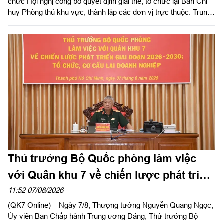
chức Hội nghị công bố quyết định giải thể, tổ chức lại Ban Chỉ
huy Phòng thủ khu vực, thành lập các đơn vị trực thuộc. Trung
tướng Lê Xuân Thế, Ủy viên Ban Chấp hành Trung ương Đảng,
Ủy viên Quân ủy Trung ương, Phó Bí thư Đảng ủy, Tư lệnh
Quân khu dự, chỉ đạo hội nghị. Thiếu tướng Vũ Văn Điền, Ủy
viên Ban Thường vụ Thành ủy, Tư lệnh Bộ Tư lệnh TP. Hồ Chí
Minh chủ trì hội nghị.
Thủ trưởng Bộ Quốc phòng làm việc
với Quân khu 7 về chiến lược phát triển
giai đoạn 2026 – 2030, tổ chức, cơ cấu
11:52 07/08/2026
(QK7 Online) – Ngày 7/8, Thượng tướng Nguyễn Quang Ngọc,
lại doanh nghiệp
Ủy viên Ban Chấp hành Trung ương Đảng, Thứ trưởng Bộ