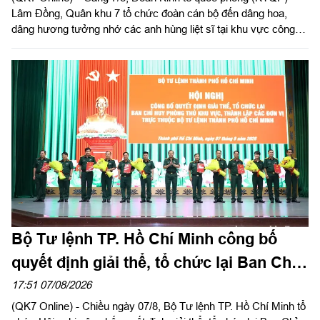
Lâm Đồng, Quân khu 7 tổ chức đoàn cán bộ đến dâng hoa,
dâng hương tưởng nhớ các anh hùng liệt sĩ tại khu vực công
viên Lê Thị Riêng, TP Hồ Chí Minh và xã Minh Đức, thành phố
Đồng Nai do Thượng tá Đinh Nho Hùng, Đoàn trưởng Đoàn
KTQP Lâm Đồng làm trưởng đoàn.
Bộ Tư lệnh TP. Hồ Chí Minh công bố
quyết định giải thể, tổ chức lại Ban Chỉ
huy PTKV, thành lập các đơn vị trực
17:51 07/08/2026
(QK7 Online) - Chiều ngày 07/8, Bộ Tư lệnh TP. Hồ Chí Minh tổ
thuộc