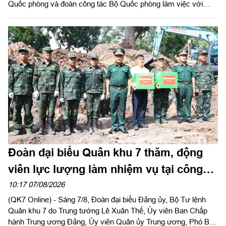
Quốc phòng và đoàn công tác Bộ Quốc phòng làm việc với
Quân khu 7 về chiến lược phát triển giai đoạn 2026 – 2030, tổ
chức cơ cấu lại doanh nghiệp. Thiếu tướng Đặng Văn Lẫm, Ủy
viên Thường vụ Đảng ủy, Phó Tư lệnh Quân khu tiếp đoàn.
Đoàn đại biểu Quân khu 7 thăm, động
viên lực lượng làm nhiệm vụ tại công
viên Lê Thị Riêng
10:17 07/08/2026
(QK7 Online) - Sáng 7/8, Đoàn đại biểu Đảng ủy, Bộ Tư lệnh
Quân khu 7 do Trung tướng Lê Xuân Thế, Ủy viên Ban Chấp
hành Trung ương Đảng, Ủy viên Quân ủy Trung ương, Phó Bí