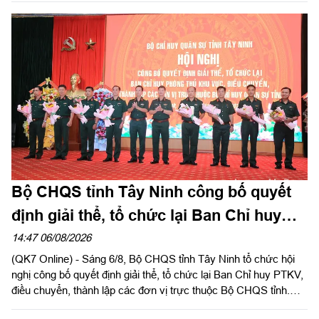
viên Ban Chấp hành Trung ương Đảng, Ủy viên Quân ủy Trung
ương, Phó Bí thư Đảng ủy, Tư lệnh Quân khu chủ trì hội nghị.
Bộ CHQS tỉnh Tây Ninh công bố quyết
định giải thể, tổ chức lại Ban Chỉ huy
phòng thủ khu vực
14:47 06/08/2026
(QK7 Online) - Sáng 6/8, Bộ CHQS tỉnh Tây Ninh tổ chức hội
nghị công bố quyết định giải thể, tổ chức lại Ban Chỉ huy PTKV,
điều chuyển, thành lập các đơn vị trực thuộc Bộ CHQS tỉnh.
Thừa ủy quyền của Bộ Tư lệnh Quân khu 7, Thiếu tướng Lê