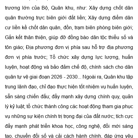
trương lớn của Bộ, Quân khu, như: Xây dựng chốt dân
quân thường trực biên giới đất liền; Xây dựng điểm dân
cư liền kề chốt dân quân, đồn, trạm biên phòng biên giới;
Gắn kết thân thiện, giúp đỡ đồng bào dân tộc thiểu số và
tôn giáo; Địa phương đơn vị phía sau hỗ trợ địa phương
đơn vị phía trước; Tổ chức xây dựng lực lượng, huấn
luyện, hoạt động và bảo đảm chế độ, chính sách cho dân
quân tự vệ giai đoạn 2026 - 2030... Ngoài ra, Quân khu tập
trung lãnh đạo, chỉ đạo thực hiện tốt nhiệm vụ huấn luyện,
sẵn sàng chiến đấu; đẩy mạnh xây dựng chính quy, quản
lý kỷ luật; tổ chức thành công các hoạt động tham gia phục
vụ những sự kiện chính trị trọng đại của đất nước; tích cực
đẩy mạnh phát triển khoa học, công nghệ, đổi mới sáng
tạo, chuyển đổi số và cải cách hành chính, đáp ứng yêu