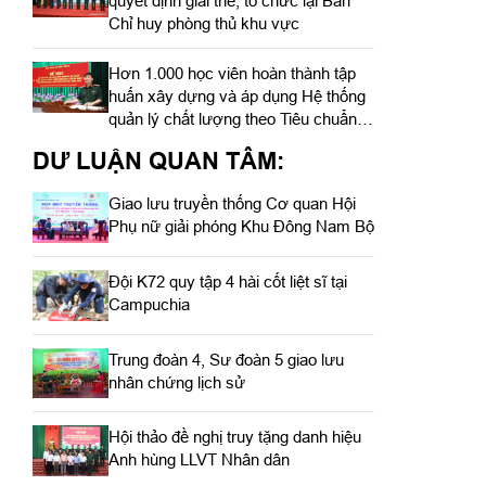
quyết định giải thể, tổ chức lại Ban
Chỉ huy phòng thủ khu vực
Hơn 1.000 học viên hoàn thành tập
huấn xây dựng và áp dụng Hệ thống
quản lý chất lượng theo Tiêu chuẩn
quốc gia TCVN ISO 9001:2015
DƯ LUẬN QUAN TÂM:
Giao lưu truyền thống Cơ quan Hội
Phụ nữ giải phóng Khu Đông Nam Bộ
Đội K72 quy tập 4 hài cốt liệt sĩ tại
Campuchia
Trung đoàn 4, Sư đoàn 5 giao lưu
nhân chứng lịch sử
Hội thảo đề nghị truy tặng danh hiệu
Anh hùng LLVT Nhân dân