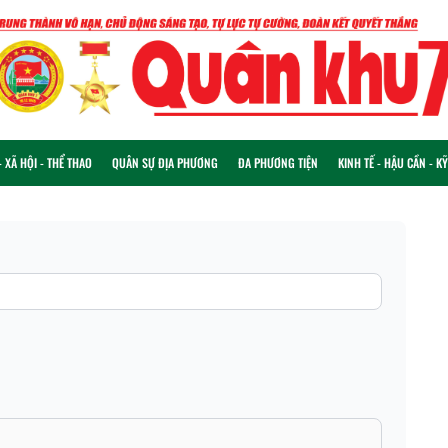
 XÃ HỘI - THỂ THAO
QUÂN SỰ ĐỊA PHƯƠNG
ĐA PHƯƠNG TIỆN
KINH TẾ - HẬU CẦN - K