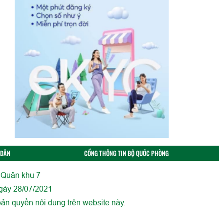
 DÂN
CỔNG THÔNG TIN BỘ QUỐC PHÒNG
 Quân khu 7
gày 28/07/2021
ản quyền nội dung trên website này.
in từ website này khi có sự đồng ý bằng văn bản