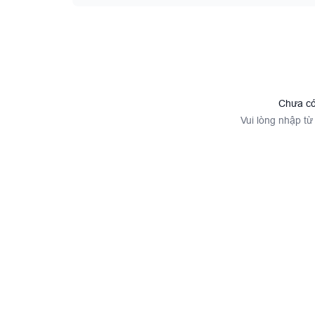
NHẬT KÝ CHIẾN DỊCH 500 NGÀY ĐÊM
Văn hóa - Xã hội - Thể thao
Văn hóa - Nghệ thuật
Xã hội
Chưa có
Thể thao - Giải trí
Vui lòng nhập từ
Sức Khỏe
Quân sự địa phương
TP. Hồ Chí Minh
Đồng Nai
Lâm Đồng
Tây Ninh
Đất và người Khu 7
Lịch sử Quân Khu 7