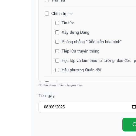
Thời sự
Chính trị
Tin tức
Xây dựng Đảng
Phòng chống "Diễn biến hòa bình"
Tiếp lửa truyền thống
Học tập và làm theo tư tưởng, đạo đức, 
Hậu phương Quân đội
Quốc phòng - An ninh
Có thể chọn nhiều chuyên mục
Tin tức Quốc Phòng
Từ ngày
Đối ngoại Quốc phòng
Huấn luyện - Diễn tập
Xây dựng chính quy
Góc Chiến Sĩ