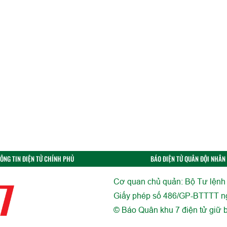
ÔNG TIN ĐIỆN TỬ CHÍNH PHỦ
BÁO ĐIỆN TỬ QUÂN ĐỘI NHÂN
Cơ quan chủ quản: Bộ Tư lệnh
Giấy phép số 486/GP-BTTTT n
© Báo Quân khu 7 điện tử giữ b
Chỉ được phát hành lại thông t