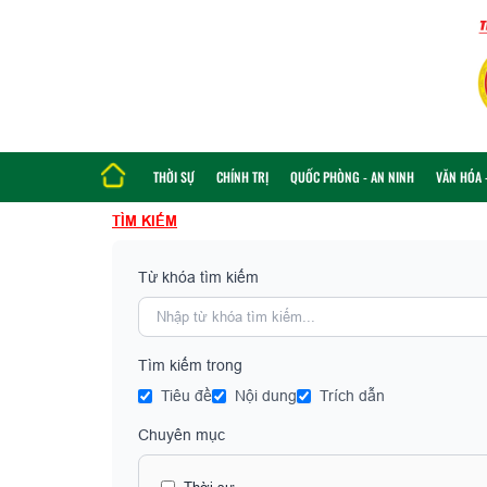
THỜI SỰ
CHÍNH TRỊ
QUỐC PHÒNG - AN NINH
VĂN HÓA -
TÌM KIẾM
Từ khóa tìm kiếm
Tìm kiếm trong
Tiêu đề
Nội dung
Trích dẫn
Chuyên mục