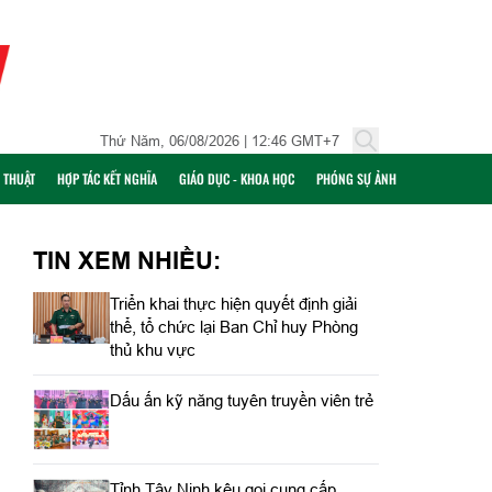
Thứ Năm, 06/08/2026 | 12:46 GMT+7
Ỹ THUẬT
HỢP TÁC KẾT NGHĨA
GIÁO DỤC - KHOA HỌC
PHÓNG SỰ ẢNH
TIN XEM NHIỀU:
Triển khai thực hiện quyết định giải
thể, tổ chức lại Ban Chỉ huy Phòng
thủ khu vực
Dấu ấn kỹ năng tuyên truyền viên trẻ
Tỉnh Tây Ninh kêu gọi cung cấp