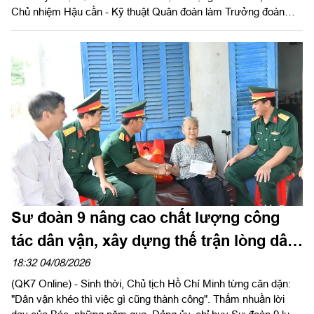
Chủ nhiệm Hậu cần - Kỹ thuật Quân đoàn làm Trưởng đoàn
tiến hành kiểm tra toàn diện công tác quân y tại các bệnh xá
thuộc Sư đoàn 9. Đây là hoạt động nhằm đánh giá chất lượng
thực hiện nhiệm vụ, đồng thời chuẩn bị cho đợt kiểm tra toàn
diện của Cục Quân y năm 2026.
Sư đoàn 9 nâng cao chất lượng công
tác dân vận, xây dựng thế trận lòng dân
vững chắc
18:32 04/08/2026
(QK7 Online) - Sinh thời, Chủ tịch Hồ Chí Minh từng căn dặn:
"Dân vận khéo thì việc gì cũng thành công". Thấm nhuần lời