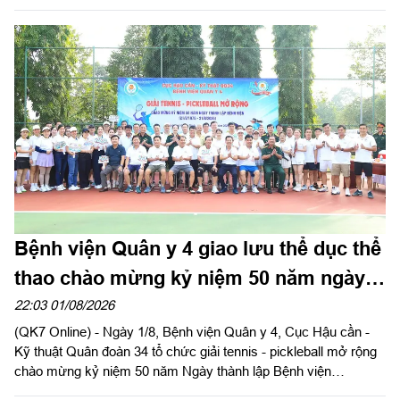
thương", trao tặng nhiều phần quà thiết thực cho học sinh và
các gia đình có hoàn cảnh khó khăn trên địa bàn hai xã Tuy
Đức và Quảng Trực, tỉnh Lâm Đồng.
Bệnh viện Quân y 4 giao lưu thể dục thể
thao chào mừng kỷ niệm 50 năm ngày
thành lập
22:03 01/08/2026
(QK7 Online) - Ngày 1/8, Bệnh viện Quân y 4, Cục Hậu cần -
Kỹ thuật Quân đoàn 34 tổ chức giải tennis - pickleball mở rộng
chào mừng kỷ niệm 50 năm Ngày thành lập Bệnh viện
(21/8/1976 - 21/8/2026). Thiếu tướng Trần Công Đức, Phó tư