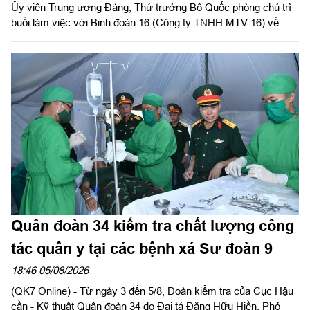
Ủy viên Trung ương Đảng, Thứ trưởng Bộ Quốc phòng chủ trì
buổi làm việc với Binh đoàn 16 (Công ty TNHH MTV 16) về
chiến lược phát triển giai đoạn 2026-2030; tổ chức, cơ cấu lại
doanh nghiệp.
Quân đoàn 34 kiểm tra chất lượng công
tác quân y tại các bệnh xá Sư đoàn 9
18:46 05/08/2026
(QK7 Online) - Từ ngày 3 đến 5/8, Đoàn kiểm tra của Cục Hậu
cần - Kỹ thuật Quân đoàn 34 do Đại tá Đặng Hữu Hiền, Phó