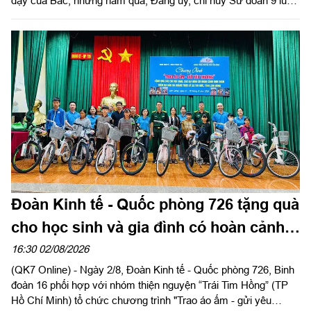
dạy của Bác, những năm qua, Đảng ủy, chỉ huy Sư đoàn 9 luôn
xác định công tác dân vận là một trong những nhiệm vụ chính
trị quan trọng, góp phần tăng cường mối quan hệ đoàn kết quân
- dân, xây dựng "thế trận lòng dân" vững chắc, tạo nền tảng để
đơn vị hoàn thành thắng lợi nhiệm vụ huấn luyện, sẵn sàng
chiến đấu và xây dựng địa bàn an toàn.
Đoàn Kinh tế - Quốc phòng 726 tặng quà
cho học sinh và gia đình có hoàn cảnh
khó khăn
16:30 02/08/2026
(QK7 Online) - Ngày 2/8, Đoàn Kinh tế - Quốc phòng 726, Binh
đoàn 16 phối hợp với nhóm thiện nguyện “Trái Tim Hồng” (TP
Hồ Chí Minh) tổ chức chương trình "Trao áo ấm - gửi yêu