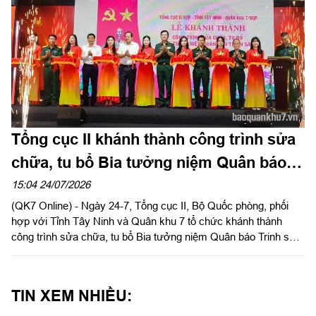
Tổng cục II khánh thành công trình sửa
chữa, tu bổ Bia tưởng niệm Quân báo
Trinh sát tại Tây Ninh
15:04 24/07/2026
(QK7 Online) - Ngày 24-7, Tổng cục II, Bộ Quốc phòng, phối
hợp với Tỉnh Tây Ninh và Quân khu 7 tổ chức khánh thành
công trình sửa chữa, tu bổ Bia tưởng niệm Quân báo Trinh sát
tại Khu di tích chùa Hang thuộc Khu du lịch Quốc gia núi Bà
Đen.
TIN XEM NHIỀU: