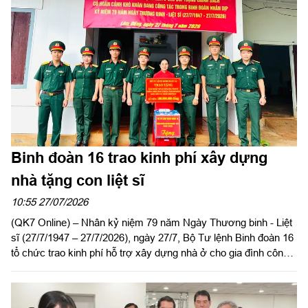
kỷ niệm 79 năm Ngày Thương binh - Liệt sĩ (27/7/1947 -
27/7/2026), hướng tới kỷ niệm 65 năm Ngày truyền thống
Trường Sĩ quan Lục quân 2 (27/8/1961 - 27/8/2026).
Binh đoàn 16 trao kinh phí xây dựng
nhà tặng con liệt sĩ
10:55 27/07/2026
(QK7 Online) – Nhân kỷ niệm 79 năm Ngày Thương binh - Liệt
sĩ (27/7/1947 – 27/7/2026), ngày 27/7, Bộ Tư lệnh Binh đoàn 16
tổ chức trao kinh phí hỗ trợ xây dựng nhà ở cho gia đình công
nhân viên Vũ Thị Ất, Đoàn Kinh tế - Quốc phòng 726, là con liệt
sĩ có hoàn cảnh khó khăn về nhà ở. Dự buổi lễ có Đại tá Lại
Văn Tuấn, Chủ nhiệm Chính trị Binh đoàn 16; đại diện các cơ