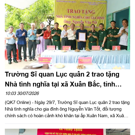
Trường Sĩ quan Lục quân 2 trao tặng
Nhà tình nghĩa tại xã Xuân Bắc, tỉnh
Đồng Nai
10:03 30/07/2026
(QK7 Online) - Ngày 29/7, Trường Sĩ quan Lục quân 2 trao tặng
Nhà tình nghĩa cho gia đình ông Nguyễn Văn Tốt, đối tượng
chính sách có hoàn cảnh khó khăn tại ấp Xuân Nam, xã Xuân
Bắc, tỉnh Đồng Nai. Đây là hoạt động thiết thực trong phong trào
“Đền ơn đáp nghĩa”, tri ân người có công với cách mạng nhân