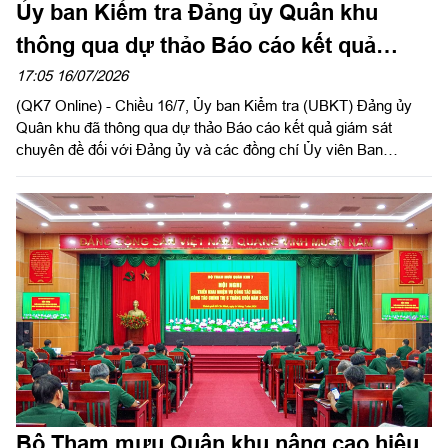
Ủy ban Kiểm tra Đảng ủy Quân khu
thông qua dự thảo Báo cáo kết quả
giám sát chuyên đề Đảng ủy Lữ đoàn 26
17:05 16/07/2026
(QK7 Online) - Chiều 16/7, Ủy ban Kiểm tra (UBKT) Đảng ủy
Quân khu đã thông qua dự thảo Báo cáo kết quả giám sát
chuyên đề đối với Đảng ủy và các đồng chí Ủy viên Ban
Thường vụ Đảng ủy Lữ đoàn 26 về thực hiện nhiệm vụ chính trị
và công tác xây dựng Đảng. Đại tá Đỗ Thành Việt, Phó Chủ
nhiệm UBKT Đảng ủy Quân khu, Phó Trưởng đoàn giám sát dự
và chỉ đạo hội nghị. Đại tá Trương Văn Lan, Bí thư Đảng ủy,
Chính ủy Lữ đoàn 26 chủ trì hội nghị.
Bộ Tham mưu Quân khu nâng cao hiệu