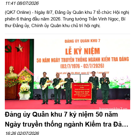
11:41 08/07/2026
(QK7 Online) - Ngày 8/7, Đảng ủy Quân khu 7 tổ chức Hội nghị
phiên 6 tháng đầu năm 2026. Trung tướng Trần Vinh Ngọc, Bí
thư Đảng ủy, Chính ủy Quân khu chủ trì hội nghị.
Đảng ủy Quân khu 7 kỷ niệm 50 năm
Ngày truyền thống ngành Kiểm tra Đảng
Quân khu (02/7/1976-02/7/2026)
16:26 02/07/2026