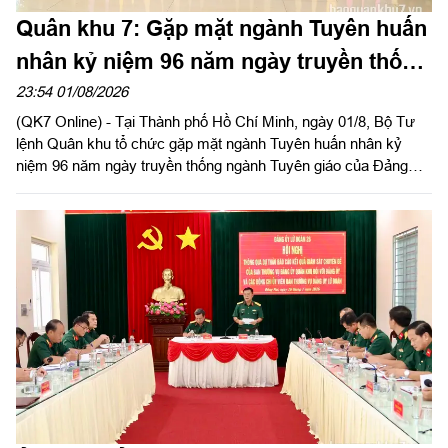
Quân khu 7: Gặp mặt ngành Tuyên huấn
nhân kỷ niệm 96 năm ngày truyền thống
ngành Tuyên giáo của Đảng
23:54 01/08/2026
(QK7 Online) - Tại Thành phố Hồ Chí Minh, ngày 01/8, Bộ Tư
lệnh Quân khu tổ chức gặp mặt ngành Tuyên huấn nhân kỷ
niệm 96 năm ngày truyền thống ngành Tuyên giáo của Đảng
(01/8/1930 - 01/8/2026). Dự buổi gặp mặt có Đại tướng Nguyễn
Trọng Nghĩa, Ủy viên Bộ Chính trị, Bí thư Trung ương Đảng, Ủy
viên Thường vụ Quân ủy Trung ương, Chủ nhiệm Tổng cục
Chính trị Quân đội nhân dân Việt Nam, nguyên Trưởng phòng
Tuyên huấn Quân khu 7; Trung tướng Trần Vinh Ngọc, Bí thư
Đảng ủy, Chính ủy Quân khu.