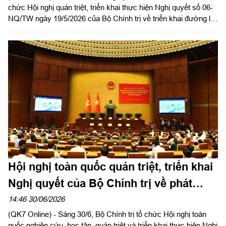
chức Hội nghị quán triệt, triển khai thực hiện Nghị quyết số 06-
NQ/TW ngày 19/5/2026 của Bộ Chính trị về triển khai đường lối
đối ngoại Đại hội XIV của Đảng. Trung tướng Trần Vinh Ngọc,
Bí thư Đảng ủy, Chính ủy Quân khu chủ trì hội nghị.
Hội nghị toàn quốc quán triệt, triển khai
Nghị quyết của Bộ Chính trị về phát
triển kinh tế có vốn đầu tư nước ngoài
14:46 30/06/2026
(QK7 Online) - Sáng 30/6, Bộ Chính trị tổ chức Hội nghị toàn
quốc nghiên cứu, học tập, quán triệt và triển khai thực hiện Nghị