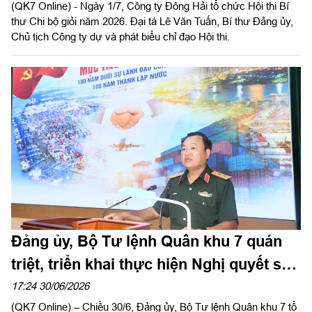
(QK7 Online) - Ngày 1/7, Công ty Đông Hải tổ chức Hội thi Bí
thư Chi bộ giỏi năm 2026. Đại tá Lê Văn Tuấn, Bí thư Đảng ủy,
Chủ tịch Công ty dự và phát biểu chỉ đạo Hội thi.
Đảng ủy, Bộ Tư lệnh Quân khu 7 quán
triệt, triển khai thực hiện Nghị quyết số
06-NQ/TW
17:24 30/06/2026
(QK7 Online) – Chiều 30/6, Đảng ủy, Bộ Tư lệnh Quân khu 7 tổ