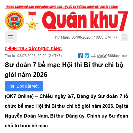
Mở menu chính
Thứ Năm, 06/08/2026 | 19:09 GMT+7
CHÍNH TRỊ
>
XÂY DỰNG ĐẢNG
Thứ tư, 08/07/2026, 20:20 (GMT+7)
668
lượt xem
Sư đoàn 7 bế mạc Hội thi Bí thư chi bộ
giỏi năm 2026
Đọc bài viết
(QK7 Online) – Chiều ngày 8/7, Đảng ủy Sư đoàn 7 tổ
chức bế mạc Hội thi Bí thư chi bộ giỏi năm 2026. Đại tá
Nguyễn Doãn Nam, Bí thư Đảng ủy, Chính ủy Sư đoàn
chủ trì buổi bế mạc.