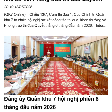
thắng 6 tháng đầu năm 2026
20:19 13/07/2026
(QK7 Online) – Chiều 13/7, Cụm thi đua 1, Cục Chính trị Quân
khu 7 tổ chức hội nghị sơ kết công tác thi đua, khen thưởng và
Phong trào thi đua Quyết thắng 6 tháng đầu năm 2026. Thiếu
tướng Trần Đức Thắng, Bí thư Đảng ủy Cục Chính trị, Phó Chủ
nhiệm Chính trị Quân khu 7 dự và phát biểu chỉ đạo hội nghị.
Đảng ủy Quân khu 7 hội nghị phiên 6
tháng đầu năm 2026