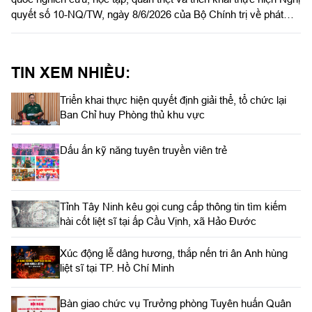
quyết số 10-NQ/TW, ngày 8/6/2026 của Bộ Chính trị về phát
triển kinh tế có vốn đầu tư nước ngoài. Hội nghị được tổ chức
theo hình thức trực tiếp kết hợp trực tuyến đến gần 35.000
điểm cầu trên cả nước với khoảng 2,1 triệu cán bộ, đảng viên
TIN XEM NHIỀU:
tham dự.
Triển khai thực hiện quyết định giải thể, tổ chức lại
Ban Chỉ huy Phòng thủ khu vực
Dấu ấn kỹ năng tuyên truyền viên trẻ
Tỉnh Tây Ninh kêu gọi cung cấp thông tin tìm kiếm
hài cốt liệt sĩ tại ấp Cầu Vịnh, xã Hảo Đước
Xúc động lễ dâng hương, thắp nến tri ân Anh hùng
liệt sĩ tại TP. Hồ Chí Minh
Bàn giao chức vụ Trưởng phòng Tuyên huấn Quân