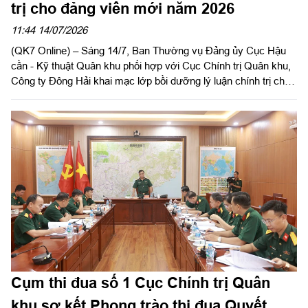
trị cho đảng viên mới năm 2026
11:44 14/07/2026
(QK7 Online) – Sáng 14/7, Ban Thường vụ Đảng ủy Cục Hậu
cần - Kỹ thuật Quân khu phối hợp với Cục Chính trị Quân khu,
Công ty Đông Hải khai mạc lớp bồi dưỡng lý luận chính trị cho
đảng viên mới năm 2026. Đại tá Phạm Ngọc Sơn, Bí thư Đảng
ủy Cục Hậu cần - Kỹ thuật, Chính ủy Cục Hậu cần - Kỹ thuật
Quân khu dự, phát biểu khai mạc.
Cụm thi đua số 1 Cục Chính trị Quân
khu sơ kết Phong trào thi đua Quyết