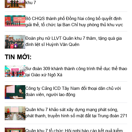
khu 7
Bộ CHQS thành phố Đồng Nai công bố quyết định
giải thể, tổ chức lại Ban Chỉ huy phòng thủ khu vực
Đoàn phụ nữ LLVT Quân khu 7 thăm, tặng quà gia
đình liệt sĩ Huỳnh Văn Quên
TIN MỚI:
Sư đoàn 309 khánh thành công trình thể dục thể thao
tại Giáo xứ Ngô Xá
Công ty Cảng ICD Tây Nam đối thoại dân chủ với
đoàn viên, người lao động
Quân khu 7 khảo sát xây dựng mạng phát sóng,
phát thanh, truyền hình số mặt đất tại Trung đoàn 271
Quân khu 7 tổ chức Hội nghị báo cáo kết quả kiểm