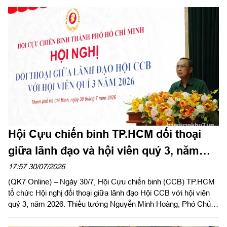
Thạnh Mỹ Tây và Tăng Nhơn Phú (Thành phố Hồ Chí Minh).
Hội Cựu chiến binh TP.HCM đối thoại
giữa lãnh đạo và hội viên quý 3, năm
2026
17:57 30/07/2026
(QK7 Online) – Ngày 30/7, Hội Cựu chiến binh (CCB) TP.HCM
tổ chức Hội nghị đối thoại giữa lãnh đạo Hội CCB với hội viên
quý 3, năm 2026. Thiếu tướng Nguyễn Minh Hoàng, Phó Chủ
tịch Hội CCB Việt Nam, Phó Chủ tịch Ủy ban MTTQ Việt Nam
TPHCM, Chủ tịch Hội CCB TP.HCM chủ trì hội nghị.