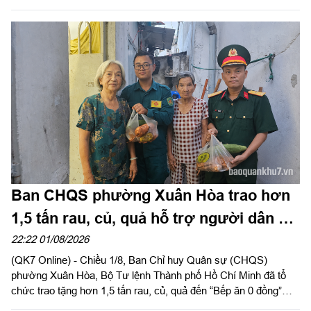
nạn nhân chất độc da cam/dioxin” năm 2026, nhân kỷ niệm 65
năm Ngày Thảm họa da cam ở Việt Nam (10-8-1961 - 10-8-
2026).
Ban CHQS phường Xuân Hòa trao hơn
1,5 tấn rau, củ, quả hỗ trợ người dân có
hoàn cảnh khó khăn
22:22 01/08/2026
(QK7 Online) - Chiều 1/8, Ban Chỉ huy Quân sự (CHQS)
phường Xuân Hòa, Bộ Tư lệnh Thành phố Hồ Chí Minh đã tổ
chức trao tặng hơn 1,5 tấn rau, củ, quả đến “Bếp ăn 0 đồng”
cùng các hộ dân có hoàn cảnh khó khăn trên địa bàn phường