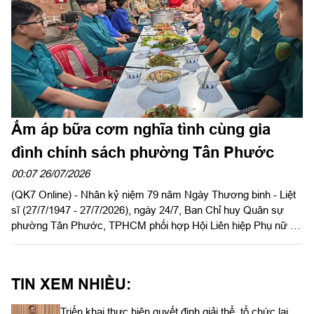
Ấm áp bữa cơm nghĩa tình cùng gia
đình chính sách phường Tân Phước
00:07 26/07/2026
(QK7 Online) - Nhân kỷ niệm 79 năm Ngày Thương binh - Liệt
sĩ (27/7/1947 - 27/7/2026), ngày 24/7, Ban Chỉ huy Quân sự
phường Tân Phước, TPHCM phối hợp Hội Liên hiệp Phụ nữ và
Đoàn Thanh niên phường tổ chức chuỗi hoạt động ý nghĩa tri ân
gia đình chính sách trên địa bàn.
TIN XEM NHIỀU:
Triển khai thực hiện quyết định giải thể, tổ chức lại