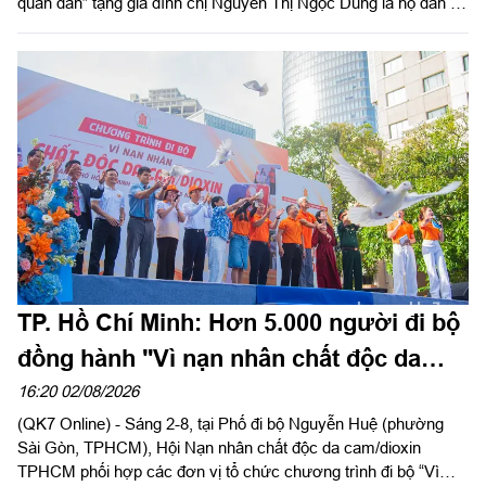
quân dân” tặng gia đình chị Nguyễn Thị Ngọc Dung là hộ dân có
hoàn cảnh khó khăn về nhà ở hiện đang cư trú tại Đặc khu Côn
Đảo, Thành phố Hồ Chí Minh. Đại tá Phạm Ngọc Sơn, Chính
ủy Cục Hậu cần - Kỹ thuật Quân khu đến dự và phát biểu chúc
mừng.
TP. Hồ Chí Minh: Hơn 5.000 người đi bộ
đồng hành "Vì nạn nhân chất độc da
cam"
16:20 02/08/2026
(QK7 Online) - Sáng 2-8, tại Phố đi bộ Nguyễn Huệ (phường
Sài Gòn, TPHCM), Hội Nạn nhân chất độc da cam/dioxin
TPHCM phối hợp các đơn vị tổ chức chương trình đi bộ “Vì