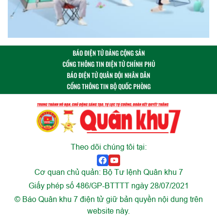
BÁO ĐIỆN TỬ ĐẢNG CỘNG SẢN
CỔNG THÔNG TIN ĐIỆN TỬ CHÍNH PHỦ
BÁO ĐIỆN TỬ QUÂN ĐỘI NHÂN DÂN
CỔNG THÔNG TIN BỘ QUỐC PHÒNG
Theo dõi chúng tôi tại:
Cơ quan chủ quản: Bộ Tư lệnh Quân khu 7
Giấy phép số 486/GP-BTTTT ngày 28/07/2021
© Báo Quân khu 7 điện tử giữ bản quyền nội dung trên
website này.