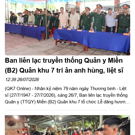
Ban liên lạc truyền thống Quân y Miền
(B2) Quân khu 7 tri ân anh hùng, liệt sĩ
12:39 26/07/2026
(QK7 Online) - Nhân kỷ niệm 79 năm ngày Thương binh - Liệt
sĩ (27/7/1947 - 27/7/2026), sáng 26/7, Ban liên lạc truyền thống
Quân y (TTQY) Miền (B2) Quân khu 7 tổ chức Lễ dâng hương
tưởng niệm Chủ tịch Hồ Chí Minh và các Anh hùng liệt sĩ tại Di
tích lịch sử Quốc gia địa điểm Căn cứ Cục Hậu cần Quân giải
phóng miền Nam Việt Nam (1973 - 1975), xã Lộc Quang, thành
phố Đồng Nai.