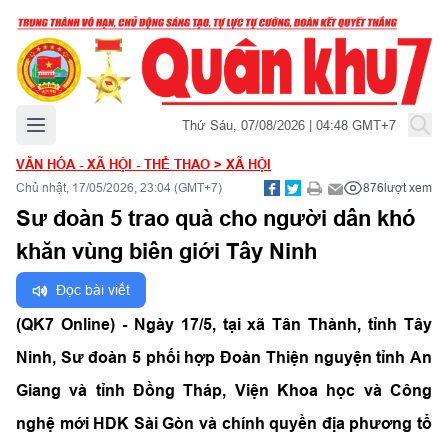
Mở menu chính
Thứ Sáu, 07/08/2026 | 04:48 GMT+7
VĂN HÓA - XÃ HỘI - THỂ THAO
>
XÃ HỘI
Chủ nhật, 17/05/2026, 23:04 (GMT+7)
876
lượt xem
Sư đoàn 5 trao quà cho người dân khó
khăn vùng biên giới Tây Ninh
Đọc bài viết
(QK7 Online) - Ngày 17/5, tại xã Tân Thành, tỉnh Tây
Ninh, Sư đoàn 5 phối hợp Đoàn Thiện nguyện tỉnh An
Giang và tỉnh Đồng Tháp, Viện Khoa học và Công
nghệ mới HDK Sài Gòn và chính quyền địa phương tổ