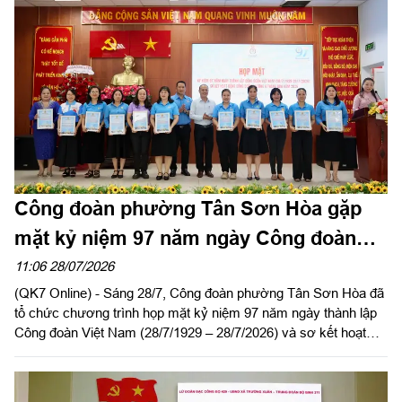
Công đoàn phường Tân Sơn Hòa gặp
mặt kỷ niệm 97 năm ngày Công đoàn
Việt Nam
11:06 28/07/2026
(QK7 Online) - Sáng 28/7, Công đoàn phường Tân Sơn Hòa đã
tổ chức chương trình họp mặt kỷ niệm 97 năm ngày thành lập
Công đoàn Việt Nam (28/7/1929 – 28/7/2026) và sơ kết hoạt
động Công đoàn phường 6 tháng đầu năm 2026.