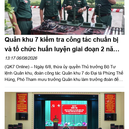
Quân khu 7 kiểm tra công tác chuẩn bị
và tổ chức huấn luyện giai đoạn 2 năm
2026 tại Sư đoàn 309
13:17 06/08/2026
(QK7 Online) – Ngày 6/8, thừa ủy quyền Thủ trưởng Bộ Tư
lệnh Quân khu, đoàn công tác Quân khu 7 do Đại tá Phùng Thế
Hùng, Phó Tham mưu trưởng Quân khu làm trưởng đoàn đến
kiểm tra công tác chuẩn bị và tổ chức huấn luyện giai đoạn 2
năm 2026 tại Sư đoàn 309.