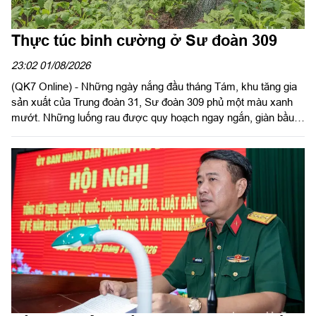
Thực túc binh cường ở Sư đoàn 309
23:02 01/08/2026
(QK7 Online) - Những ngày nắng đầu tháng Tám, khu tăng gia
sản xuất của Trung đoàn 31, Sư đoàn 309 phủ một màu xanh
mướt. Những luống rau được quy hoạch ngay ngắn, giàn bầu,
giàn mướp sai trĩu quả, khu chăn nuôi gia cầm sạch sẽ, quy
củ... là minh chứng sinh động cho hiệu quả công tác tăng gia
sản xuất, bảo đảm hậu cần bằng chính nội lực của đơn vị.