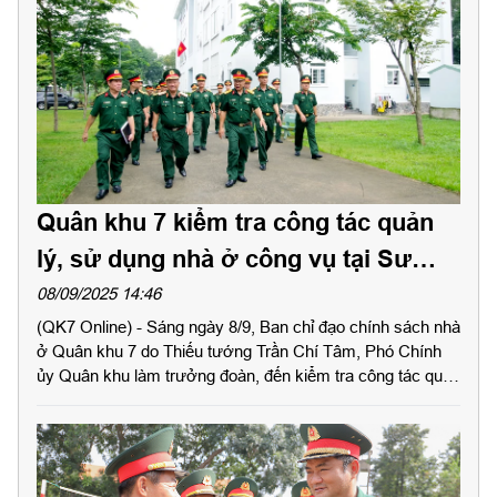
Quân khu 7 kiểm tra công tác quản
lý, sử dụng nhà ở công vụ tại Sư
đoàn 309
08/09/2025 14:46
(QK7 Online) - Sáng ngày 8/9, Ban chỉ đạo chính sách nhà
ở Quân khu 7 do Thiếu tướng Trần Chí Tâm, Phó Chính
ủy Quân khu làm trưởng đoàn, đến kiểm tra công tác quản
lý, sử dụng; phòng, chống cháy nổ nhà ở công vụ tại Sư
đoàn 309.