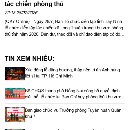
tác chiến phòng thủ
22:13 28/07/2026
(QK7 Online) - Ngày 28/7, Ban Tổ chức diễn tập tỉnh Tây Ninh
tổ chức diễn tập tác chiến xã Long Thuận trong khu vực phòng
thủ tỉnh năm 2026. Đến dự, theo dõi và chỉ đạo diễn tập có đồng
chí Nguyễn Hồng Sơn, Phó Chủ tịch HĐND tỉnh, Phó Trưởng
ban tổ chức diễn tập tỉnh; Đại tá Trần Đình Hưng, Phó Chỉ huy
trưởng, Tham mưu trưởng Bộ CHQS tỉnh, Ủy viên Ban Chỉ đạo
TIN XEM NHIỀU:
diễn tập tỉnh, Phó Trưởng ban thường trực Ban tổ chức diễn tập
tỉnh; Đại tá Phạm Ngọc Thạch, Phó Chỉ huy trưởng Bộ CHQS
Xúc động lễ dâng hương, thắp nến tri ân Anh hùng
tỉnh.
liệt sĩ tại TP. Hồ Chí Minh
Bộ CHQS thành phố Đồng Nai công bố quyết định
giải thể, tổ chức lại Ban Chỉ huy phòng thủ khu vực
Bàn giao chức vụ Trưởng phòng Tuyên huấn Quân
khu 7