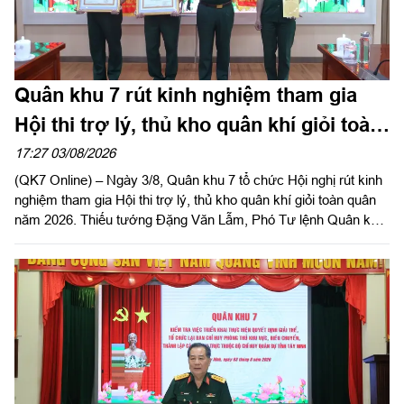
Quân khu 7 rút kinh nghiệm tham gia
Hội thi trợ lý, thủ kho quân khí giỏi toàn
quân năm 2026
17:27 03/08/2026
(QK7 Online) – Ngày 3/8, Quân khu 7 tổ chức Hội nghị rút kinh
nghiệm tham gia Hội thi trợ lý, thủ kho quân khí giỏi toàn quân
năm 2026. Thiếu tướng Đặng Văn Lẫm, Phó Tư lệnh Quân khu
dự, phát biểu chỉ đạo hội nghị. Đại tá Vũ Nam Sơn, Chủ nhiệm
Hậu cần – Kỹ thuật Quân khu chủ trì hội nghị.