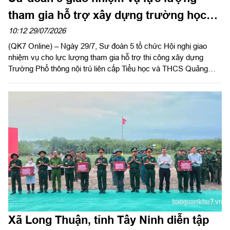
tham gia hỗ trợ xây dựng trường học
trên địa bàn tỉnh Lâm Đồng
10:12 29/07/2026
(QK7 Online) – Ngày 29/7, Sư đoàn 5 tổ chức Hội nghị giao
nhiệm vụ cho lực lượng tham gia hỗ trợ thi công xây dựng
Trường Phổ thông nội trú liên cấp Tiểu học và THCS Quảng
Trực, tỉnh Lâm Đồng. Đại tá Huỳnh Việt Lê Kha, Sư đoàn
trưởng chủ trì hội nghị.
Xã Long Thuận, tỉnh Tây Ninh diễn tập