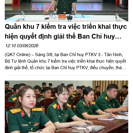
Quân khu 7 kiểm tra việc triển khai thực
hiện quyết định giải thể Ban Chỉ huy
PTKV tại tỉnh Tây Ninh
12:10 03/08/2026
(QK7 Online) – Sáng 3/8, tại Ban Chỉ huy PTKV 3 - Tân Ninh,
Bộ Tư lệnh Quân khu 7 kiểm tra việc triển khai thực hiện quyết
định giải thể, tổ chức lại Ban Chỉ huy PTKV, điều chuyển, thành
lập các đơn vị trực thuộc Bộ CHQS tỉnh Tây Ninh. Đại tá Trần
Hữu Nhân, Phó Tham mưu trưởng Quân khu thừa ủy quyền
của Thủ trưởng Bộ Tư lệnh Quân khu trưởng đoàn kiểm tra.