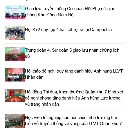
Giao lưu truyền thống Cơ quan Hội Phụ nữ giải
phóng Khu Đông Nam Bộ
Đội K72 quy tập 4 hài cốt liệt sĩ tại Campuchia
Trung đoàn 4, Sư đoàn 5 giao lưu nhân chứng lịch
sử
Hội thảo đề nghị truy tặng danh hiệu Anh hùng LLVT
Nhân dân
Hội đồng Thi đua, khen thưởng Quân khu 7 bình xét
đề nghị phong tặng danh hiệu Anh hùng Lực lượng
vũ trang nhân dân
Học viên tốt nghiệp các học viện, nhà trường tìm
hiểu về truyền thống vẻ vang của LLVT Quân khu 7