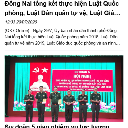
Đồng Nai tổng kết thực hiện Luật Quốc
phòng, Luật Dân quân tự vệ, Luật Giáo
dục quốc phòng và an ninh
12:33 29/07/2026
(OK7 Online) - Ngày 29/7, Ủy ban nhân dân thành phố Đồng
Nai tổng kết thực hiện Luật Quốc phòng năm 2018, Luật Dân
quân tự vệ năm 2019, Luật Giáo dục quốc phòng và an ninh
năm 2013. Đại tá Nguyễn Tấn Linh, Ủy viên Đảng ủy, Phó Tư
lệnh Quân khu dự, phát biểu chỉ đạo. Đại tá Võ Thành Danh, Ủy
viên Ban Thường vụ Thành ủy, Chỉ huy trưởng Bộ Chỉ huy
Quân sự thành phố Đồng Nai chủ trì hội nghị.
Sư đoàn 5 giao nhiệm vụ lực lượng