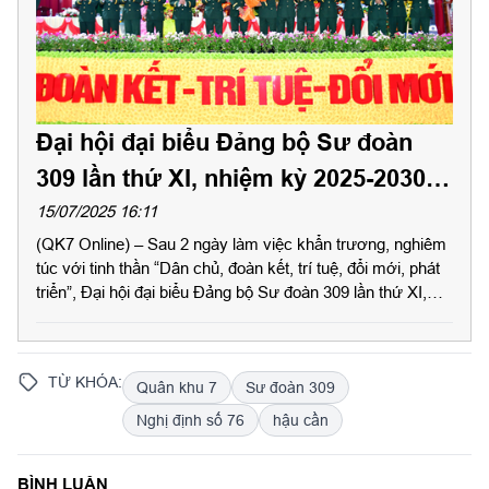
Đại hội đại biểu Đảng bộ Sư đoàn
309 lần thứ XI, nhiệm kỳ 2025-2030
thành công tốt đẹp
15/07/2025 16:11
(QK7 Online) – Sau 2 ngày làm việc khẩn trương, nghiêm
túc với tinh thần “Dân chủ, đoàn kết, trí tuệ, đổi mới, phát
triển”, Đại hội đại biểu Đảng bộ Sư đoàn 309 lần thứ XI,
nhiệm kỳ 2025-2030 thành công tốt đẹp. Thiếu tướng
Đặng Văn Lẫm, Ủy viên Ban Thường vụ Đảng ủy Quân
khu, Phó Tư lệnh Quân khu dự và chỉ đạo đại hội.
TỪ KHÓA:
Quân khu 7
Sư đoàn 309
Nghị định số 76
hậu cần
BÌNH LUẬN