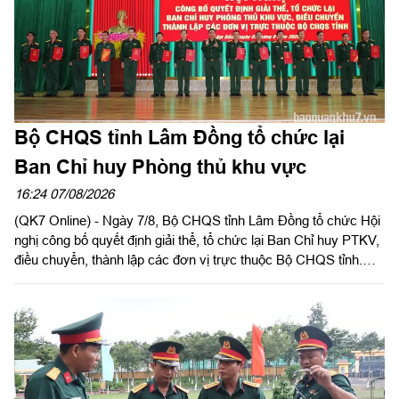
Bộ CHQS tỉnh Lâm Đồng tổ chức lại
Ban Chỉ huy Phòng thủ khu vực
16:24 07/08/2026
(QK7 Online) - Ngày 7/8, Bộ CHQS tỉnh Lâm Đồng tổ chức Hội
nghị công bố quyết định giải thể, tổ chức lại Ban Chỉ huy PTKV,
điều chuyển, thành lập các đơn vị trực thuộc Bộ CHQS tỉnh.
Thiếu tướng Lê Xuân Bình, Ủy viên Thường vụ Đảng ủy, Phó
Tư lệnh, Tham mưu trưởng Quân khu dự và chỉ đạo hội nghị.
Thiếu tướng Đinh Hồng Tiếng, Ủy viên Thường vụ Tỉnh ủy, Chỉ
huy trưởng Bộ CHQS tỉnh Lâm Đồng chủ trì hội nghị.