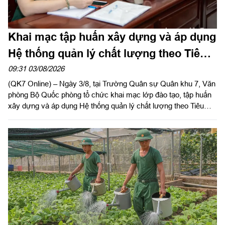
Khai mạc tập huấn xây dựng và áp dụng
Hệ thống quản lý chất lượng theo Tiêu
chuẩn quốc gia TCVN ISO 9001:2015
09:31 03/08/2026
(QK7 Online) – Ngày 3/8, tại Trường Quân sự Quân khu 7, Văn
phòng Bộ Quốc phòng tổ chức khai mạc lớp đào tạo, tập huấn
xây dựng và áp dụng Hệ thống quản lý chất lượng theo Tiêu
chuẩn quốc gia TCVN ISO 9001:2015 năm 2026 khu vực phía
Nam.