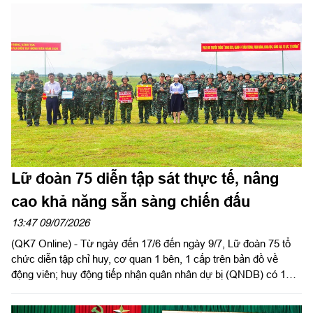
độ huấn luyện, khả năng sẵn sàng chiến đấu và bản lĩnh của
cán bộ, chiến sĩ trong thực hiện nhiệm vụ. Dự có Thiếu tướng
Hoàng Minh Sơn, Phó Bí thư Đảng ủy, Tư lệnh Binh chủng Đặc
công; Thiếu tướng Nguyễn Quốc Duẫn, Bí thư Đảng ủy, Chính
ủy Binh chủng Đặc công và Thiếu tướng Trần Ngọc Minh, Phó
Tư lệnh Quân khu 7, cùng các đại biểu tham dự hội nghị.
Lữ đoàn 75 diễn tập sát thực tế, nâng
cao khả năng sẵn sàng chiến đấu
13:47 09/07/2026
(QK7 Online) - Từ ngày đến 17/6 đến ngày 9/7, Lữ đoàn 75 tổ
chức diễn tập chỉ huy, cơ quan 1 bên, 1 cấp trên bản đồ về
động viên; huy động tiếp nhận quân nhân dự bị (QNDB) có 1
Tiểu đoàn Pháo binh thiếu bắn đạn thật với đề mục “Lữ đoàn
Pháo binh khôi phục tổ chức biên chế thời chiến, chi viện cho