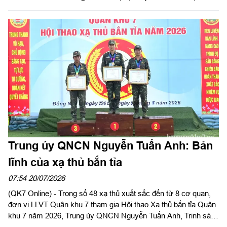
Trung úy QNCN Nguyễn Tuấn Anh: Bản
lĩnh của xạ thủ bắn tỉa
07:54 20/07/2026
(QK7 Online) - Trong số 48 xạ thủ xuất sắc đến từ 8 cơ quan,
đơn vị LLVT Quân khu 7 tham gia Hội thao Xạ thủ bắn tỉa Quân
khu 7 năm 2026, Trung úy QNCN Nguyễn Tuấn Anh, Trinh sát
viên Phân đội 3 Trinh sát đặc nhiệm, Tiểu đoàn 47, Bộ Tham