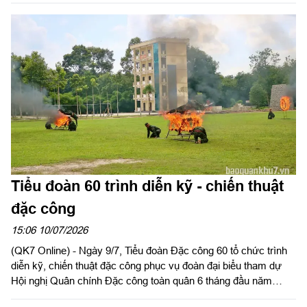
mưu Quân khu là một trong những gương mặt để lại nhiều dấu
ấn. Ba Huy chương Vàng, hai Huy chương Bạc và một Huy
chương Đồng không chỉ phản ánh trình độ chuyên môn vững
vàng mà còn là kết tinh của nhiều năm miệt mài khổ luyện, bền
bỉ vượt qua những giới hạn của bản thân.
Tiểu đoàn 60 trình diễn kỹ - chiến thuật
đặc công
15:06 10/07/2026
(QK7 Online) - Ngày 9/7, Tiểu đoàn Đặc công 60 tổ chức trình
diễn kỹ, chiến thuật đặc công phục vụ đoàn đại biểu tham dự
Hội nghị Quân chính Đặc công toàn quân 6 tháng đầu năm
2026. Chương trình là dịp để lực lượng đặc công giới thiệu trình