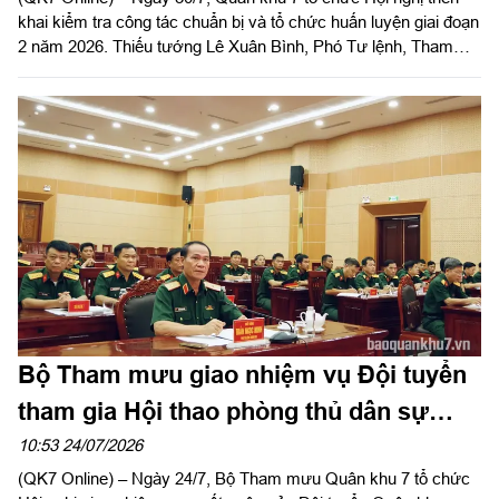
khai kiểm tra công tác chuẩn bị và tổ chức huấn luyện giai đoạn
2 năm 2026. Thiếu tướng Lê Xuân Bình, Phó Tư lệnh, Tham
mưu trưởng Quân khu chủ trì hội nghị.
Bộ Tham mưu giao nhiệm vụ Đội tuyển
tham gia Hội thao phòng thủ dân sự
toàn quân năm 2026
10:53 24/07/2026
(QK7 Online) – Ngày 24/7, Bộ Tham mưu Quân khu 7 tổ chức