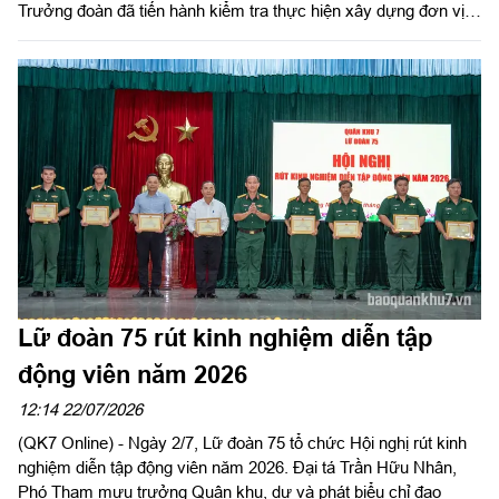
Trưởng đoàn đã tiến hành kiểm tra thực hiện xây dựng đơn vị
điểm về huấn luyện đội ngũ chiến thuật năm 2026 tại Trung
đoàn 88 (Sư đoàn 302). Tham gia đoàn có Thủ trưởng các
phòng chức năng Quân khu.
Lữ đoàn 75 rút kinh nghiệm diễn tập
động viên năm 2026
12:14 22/07/2026
(QK7 Online) - Ngày 2/7, Lữ đoàn 75 tổ chức Hội nghị rút kinh
nghiệm diễn tập động viên năm 2026. Đại tá Trần Hữu Nhân,
Phó Tham mưu trưởng Quân khu, dự và phát biểu chỉ đạo