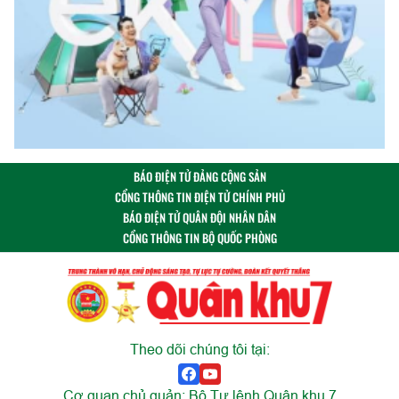
BÁO ĐIỆN TỬ ĐẢNG CỘNG SẢN
CỔNG THÔNG TIN ĐIỆN TỬ CHÍNH PHỦ
BÁO ĐIỆN TỬ QUÂN ĐỘI NHÂN DÂN
CỔNG THÔNG TIN BỘ QUỐC PHÒNG
Theo dõi chúng tôi tại:
Cơ quan chủ quản: Bộ Tư lệnh Quân khu 7