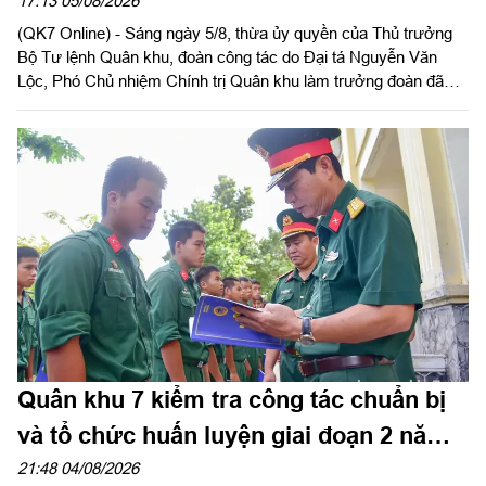
Thành phố Hồ Chí Minh
17:13 05/08/2026
(QK7 Online) - Sáng ngày 5/8, thừa ủy quyền của Thủ trưởng
Bộ Tư lệnh Quân khu, đoàn công tác do Đại tá Nguyễn Văn
Lộc, Phó Chủ nhiệm Chính trị Quân khu làm trưởng đoàn đã
kiểm tra công tác chuẩn bị và tổ chức huấn luyện giai đoạn 2
năm 2026 tại Trung đoàn Minh Đạm và Ban Chỉ huy Quân sự
(CHQS) phường Tam Long (Bộ Tư lệnh TP Hồ Chí Minh).
Quân khu 7 kiểm tra công tác chuẩn bị
và tổ chức huấn luyện giai đoạn 2 năm
2026 tại Sư đoàn 5
21:48 04/08/2026