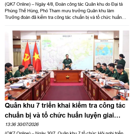
(QK7 Online) – Ngày 4/8, Đoàn công tác Quân khu do Đại tá
Phùng Thế Hùng, Phó Tham mưu trưởng Quân khu làm
Trưởng đoàn đã kiểm tra công tác chuẩn bị và tổ chức huấn
luyện giai đoạn 2 năm 2026 tại Sư đoàn 5.
Quân khu 7 triển khai kiểm tra công tác
chuẩn bị và tổ chức huấn luyện giai
đoạn 2 năm 2026
13:36 30/07/2026
(QK7 Online) – Ngày 30/7, Quân khu 7 tổ chức Hội nghị triển