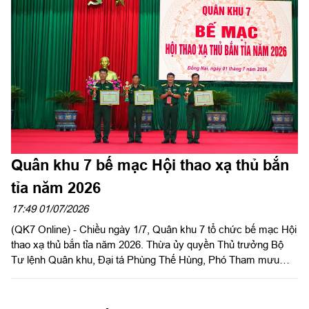
Sư đoàn trong chiến đấu tiến công”. Đại tá Phùng Thế Hùng,
Phó Tham mưu trưởng Quân khu dự và chỉ đạo diễn tập.
Quân khu 7 bế mạc Hội thao xạ thủ bắn
tỉa năm 2026
17:49 01/07/2026
(QK7 Online) - Chiều ngày 1/7, Quân khu 7 tổ chức bế mạc Hội
thao xạ thủ bắn tỉa năm 2026. Thừa ủy quyền Thủ trưởng Bộ
Tư lệnh Quân khu, Đại tá Phùng Thế Hùng, Phó Tham mưu
trưởng Quân khu dự và phát biểu bế mạc hội thao.