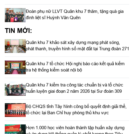
Đoàn phụ nữ LLVT Quân khu 7 thăm, tặng quà gia
đình liệt sĩ Huỳnh Văn Quên
TIN MỚI:
Quân khu 7 khảo sát xây dựng mạng phát sóng,
phát thanh, truyền hình số mặt đất tại Trung đoàn 271
Quân khu 7 tổ chức Hội nghị báo cáo kết quả kiểm
tra hệ thống kiểm soát nội bộ
Quân khu 7 kiểm tra công tác chuẩn bị và tổ chức
huấn luyện giai đoạn 2 năm 2026 tại Sư đoàn 309
Bộ CHQS tỉnh Tây Ninh công bố quyết định giải thể,
tổ chức lại Ban Chỉ huy phòng thủ khu vực
Hơn 1.000 học viên hoàn thành tập huấn xây dựng
và áp dụng Hệ thống quản lý chất lượng theo Tiêu