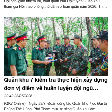
Hội nghị giao nhiệm vụ, xuất quân của Đội tuyển Quân khu
tham gia Hội thao phòng thủ dân sự toàn quân năm 2026. Thiếu
tướng Trần Ngọc Minh, Ủy viên Thường vụ Đảng ủy, Phó Tư
lệnh Quân khu dự và phát biểu chỉ đạo.
Quân khu 7 kiểm tra thực hiện xây dựng
đơn vị điểm về huấn luyện đội ngũ
chiến thuật
22:42 23/07/2026
(QK7 Online) - Ngày 23/7, Đoàn công tác Quân khu 7 do Đại tá
Phùng Thế Hùng, Phó Tham mưu trưởng Quân khu làm