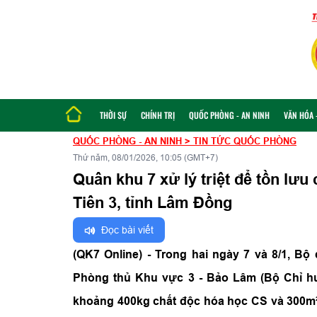
THỜI SỰ
CHÍNH TRỊ
QUỐC PHÒNG - AN NINH
VĂN HÓA -
QUỐC PHÒNG - AN NINH
>
TIN TỨC QUỐC PHÒNG
Thứ năm, 08/01/2026, 10:05 (GMT+7)
Quân khu 7 xử lý triệt để tồn lưu
Tiên 3, tỉnh Lâm Đồng
Đọc bài viết
(QK7 Online) - Trong hai ngày 7 và 8/1, B
Phòng thủ Khu vực 3 - Bảo Lâm (Bộ Chỉ hu
khoảng 400kg chất độc hóa học CS và 300m² 