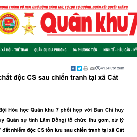
 XÃ HỘI - THỂ THAO
QUÂN SỰ ĐỊA PHƯƠNG
ĐA PHƯƠNG TIỆN
KINH TẾ - HẬU CẦN - K
4134
lượt xem
 chất độc CS sau chiến tranh tại xã Cát
ộ đội Hóa học Quân khu 7 phối hợp với Ban Chỉ huy
y Quân sự tỉnh Lâm Đồng) tổ chức thu gom, xử lý
đất nhiễm độc CS tồn lưu sau chiến tranh tại xã Cát