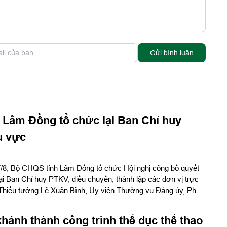
Gửi bình luận
 Lâm Đồng tổ chức lại Ban Chỉ huy
u vực
7/8, Bộ CHQS tỉnh Lâm Đồng tổ chức Hội nghị công bố quyết
 lại Ban Chỉ huy PTKV, điều chuyển, thành lập các đơn vị trực
Thiếu tướng Lê Xuân Bình, Ủy viên Thường vụ Đảng ủy, Phó
ưởng Quân khu dự và chỉ đạo hội nghị. Thiếu tướng Đinh
Thường vụ Tỉnh ủy, Chỉ huy trưởng Bộ CHQS tỉnh Lâm Đồng
hánh thành công trình thể dục thể thao