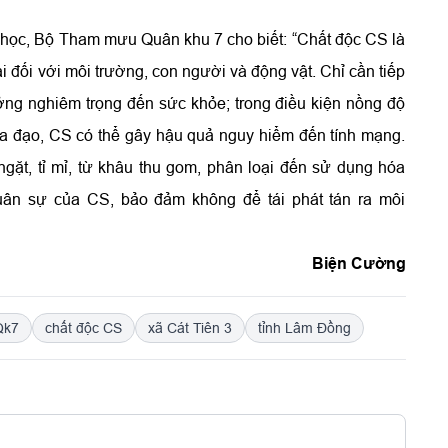
học, Bộ Tham mưu Quân khu 7 cho biết: “Chất độc CS là
i đối với môi trường, con người và động vật. Chỉ cần tiếp
ởng nghiêm trọng đến sức khỏe; trong điều kiện nồng độ
địa đạo, CS có thể gây hậu quả nguy hiểm đến tính mạng.
ngặt, tỉ mỉ, từ khâu thu gom, phân loại đến sử dụng hóa
quân sự của CS, bảo đảm không để tái phát tán ra môi
Biện Cường
Qk7
chất độc CS
xã Cát Tiên 3
tỉnh Lâm Đồng