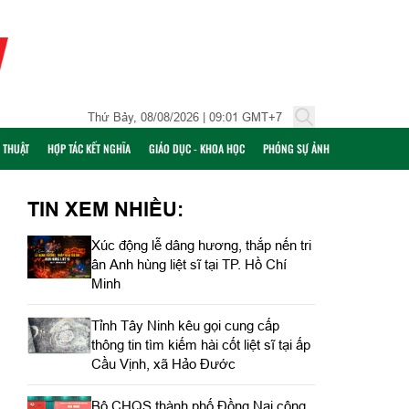
Thứ Bảy, 08/08/2026 | 09:01 GMT+7
Ỹ THUẬT
HỢP TÁC KẾT NGHĨA
GIÁO DỤC - KHOA HỌC
PHÓNG SỰ ẢNH
TIN XEM NHIỀU:
Xúc động lễ dâng hương, thắp nến tri
ân Anh hùng liệt sĩ tại TP. Hồ Chí
Minh
Tỉnh Tây Ninh kêu gọi cung cấp
thông tin tìm kiếm hài cốt liệt sĩ tại ấp
Cầu Vịnh, xã Hảo Đước
Bộ CHQS thành phố Đồng Nai công