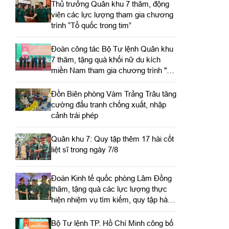
Thủ trưởng Quân khu 7 thăm, động
viên các lực lượng tham gia chương
trình “Tổ quốc trong tim”
Đoàn công tác Bộ Tư lệnh Quân khu
7 thăm, tặng quà khối nữ du kích
miền Nam tham gia chương trình "Tổ
quốc trong tim"
Đồn Biên phòng Vàm Trảng Trâu tăng
cường đấu tranh chống xuất, nhập
cảnh trái phép
Quân khu 7: Quy tập thêm 17 hài cốt
liệt sĩ trong ngày 7/8
Đoàn Kinh tế quốc phòng Lâm Đồng
thăm, tặng quà các lực lượng thực
hiện nhiệm vụ tìm kiếm, quy tập hài
cốt liệt sĩ
Bộ Tư lệnh TP. Hồ Chí Minh công bố