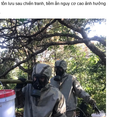
 tồn lưu sau chiến tranh, tiềm ẩn nguy cơ cao ảnh hưởng
.