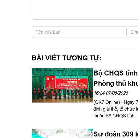
BÀI VIẾT TƯƠNG TỰ:
Bộ CHQS tỉnh
Phòng thủ kh
16:24 07/08/2026
(QK7 Online) - Ngày 
định giải thể, tổ chức
thuộc Bộ CHQS tỉnh. 
Tư lệnh, Tham mưu tr
Hồng Tiếng, Ủy viên 
Sư đoàn 309 k
chủ trì hội nghị.