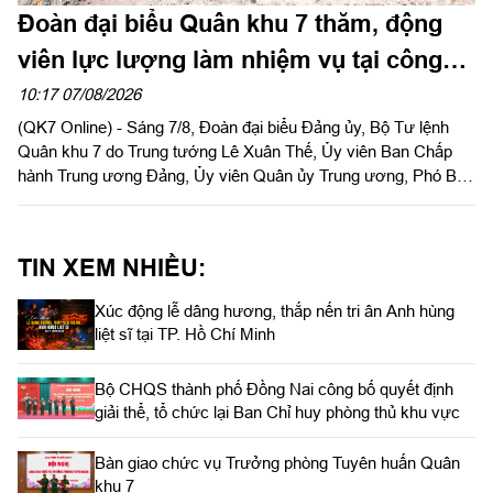
Đoàn đại biểu Quân khu 7 thăm, động
viên lực lượng làm nhiệm vụ tại công
viên Lê Thị Riêng
10:17 07/08/2026
(QK7 Online) - Sáng 7/8, Đoàn đại biểu Đảng ủy, Bộ Tư lệnh
Quân khu 7 do Trung tướng Lê Xuân Thế, Ủy viên Ban Chấp
hành Trung ương Đảng, Ủy viên Quân ủy Trung ương, Phó Bí
thư Đảng ủy, Tư lệnh Quân khu làm trưởng đoàn tổ chức dâng
hoa, dâng hương tưởng niệm cố Tổng Bí thư Trần Phú, các anh
hùng liệt sĩ và thăm, động viên lực lượng đang làm nhiệm vụ tại
TIN XEM NHIỀU:
công viên Lê Thị Riêng, Thành phố Hồ Chí Minh.
Xúc động lễ dâng hương, thắp nến tri ân Anh hùng
liệt sĩ tại TP. Hồ Chí Minh
Bộ CHQS thành phố Đồng Nai công bố quyết định
giải thể, tổ chức lại Ban Chỉ huy phòng thủ khu vực
Bàn giao chức vụ Trưởng phòng Tuyên huấn Quân
khu 7