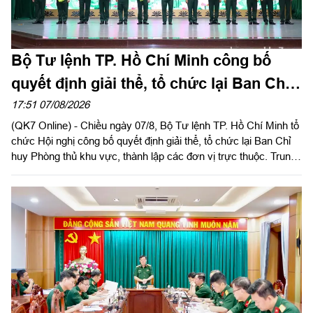
Bộ Tư lệnh TP. Hồ Chí Minh công bố
quyết định giải thể, tổ chức lại Ban Chỉ
huy PTKV, thành lập các đơn vị trực
17:51 07/08/2026
(QK7 Online) - Chiều ngày 07/8, Bộ Tư lệnh TP. Hồ Chí Minh tổ
thuộc
chức Hội nghị công bố quyết định giải thể, tổ chức lại Ban Chỉ
huy Phòng thủ khu vực, thành lập các đơn vị trực thuộc. Trung
tướng Lê Xuân Thế, Ủy viên Ban Chấp hành Trung ương Đảng,
Ủy viên Quân ủy Trung ương, Phó Bí thư Đảng ủy, Tư lệnh
Quân khu dự, chỉ đạo hội nghị. Thiếu tướng Vũ Văn Điền, Ủy
viên Ban Thường vụ Thành ủy, Tư lệnh Bộ Tư lệnh TP. Hồ Chí
Minh chủ trì hội nghị.