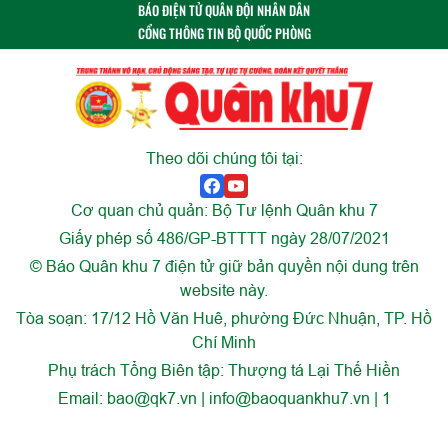
BÁO ĐIỆN TỬ QUÂN ĐỘI NHÂN DÂN
CỔNG THÔNG TIN BỘ QUỐC PHÒNG
Theo dõi chúng tôi tại:
Cơ quan chủ quản: Bộ Tư lệnh Quân khu 7
Giấy phép số 486/GP-BTTTT ngày 28/07/2021
© Báo Quân khu 7 điện tử giữ bản quyền nội dung trên
website này.
Tòa soạn: 17/12 Hồ Văn Huê, phường Đức Nhuận, TP. Hồ
Chí Minh
Phụ trách Tổng Biên tập: Thượng tá Lại Thế Hiền
Email:
bao@qk7.vn | info@baoquankhu7.vn | 1