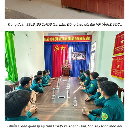
Trung đoàn 994B, Bộ CHQS tỉnh Lâm Đồng theo dõi đại hội (Ảnh:ĐVCC).
Chiến sĩ dân quân tự vệ Ban CHQS xã Thạnh Hóa, tỉnh Tây Ninh theo dõi