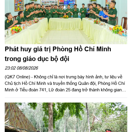
Phát huy giá trị Phòng Hồ Chí Minh
trong giáo dục bộ đội
23:02 08/08/2026
(QK7 Online) - Không chỉ là nơi trưng bày hình ảnh, tư liệu về
Chủ tịch Hồ Chí Minh và truyền thống Quân đội, Phòng Hồ Chí
Minh ở Tiểu đoàn 741, Lữ đoàn 25 đang trở thành không gian
sinh hoạt chính trị, văn hóa gần gũi, hấp dẫn đối với cán bộ,
chiến sĩ. Từ những hoạt động được tổ chức linh hoạt, sáng tạo,
Phòng Hồ Chí Minh góp phần bồi đắp lý tưởng cách mạng, hun
đúc niềm tự hào truyền thống và xây dựng bản lĩnh chính trị
vững vàng cho mỗi quân nhân.