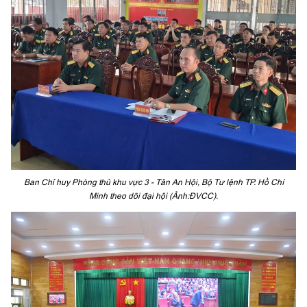
Ban Chỉ huy Phòng thủ khu vực 3 - Tân An Hội, Bộ Tư lệnh TP. Hồ Chí
Minh theo dõi đại hội (Ảnh:ĐVCC).