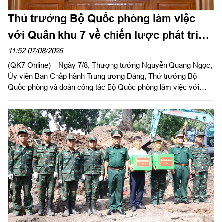
Thủ trưởng Bộ Quốc phòng làm việc
với Quân khu 7 về chiến lược phát triển
giai đoạn 2026 – 2030, tổ chức, cơ cấu
11:52 07/08/2026
(QK7 Online) – Ngày 7/8, Thượng tướng Nguyễn Quang Ngọc,
lại doanh nghiệp
Ủy viên Ban Chấp hành Trung ương Đảng, Thứ trưởng Bộ
Quốc phòng và đoàn công tác Bộ Quốc phòng làm việc với
Quân khu 7 về chiến lược phát triển giai đoạn 2026 – 2030, tổ
chức cơ cấu lại doanh nghiệp. Thiếu tướng Đặng Văn Lẫm, Ủy
viên Thường vụ Đảng ủy, Phó Tư lệnh Quân khu tiếp đoàn.