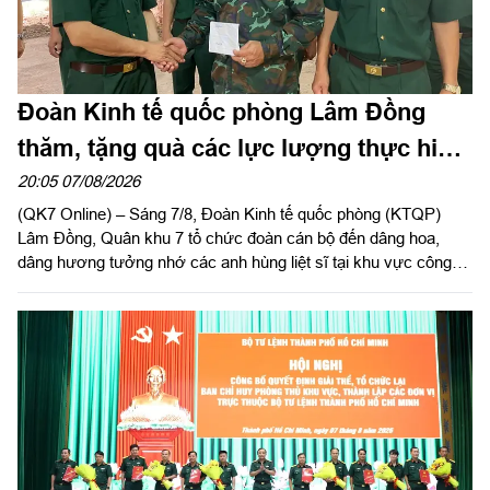
Đoàn Kinh tế quốc phòng Lâm Đồng
thăm, tặng quà các lực lượng thực hiện
nhiệm vụ tìm kiếm, quy tập hài cốt liệt sĩ
20:05 07/08/2026
(QK7 Online) – Sáng 7/8, Đoàn Kinh tế quốc phòng (KTQP)
Lâm Đồng, Quân khu 7 tổ chức đoàn cán bộ đến dâng hoa,
dâng hương tưởng nhớ các anh hùng liệt sĩ tại khu vực công
viên Lê Thị Riêng, TP Hồ Chí Minh và xã Minh Đức, thành phố
Đồng Nai do Thượng tá Đinh Nho Hùng, Đoàn trưởng Đoàn
KTQP Lâm Đồng làm trưởng đoàn.