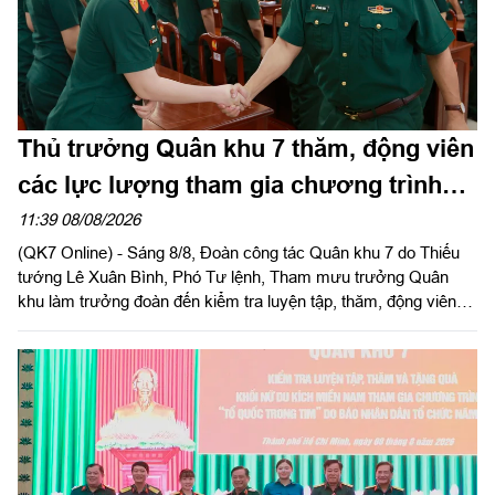
Thủ trưởng Quân khu 7 thăm, động viên
các lực lượng tham gia chương trình
“Tổ quốc trong tim”
11:39 08/08/2026
(QK7 Online) - Sáng 8/8, Đoàn công tác Quân khu 7 do Thiếu
tướng Lê Xuân Bình, Phó Tư lệnh, Tham mưu trưởng Quân
khu làm trưởng đoàn đến kiểm tra luyện tập, thăm, động viên
các khối tham gia Chương trình “Tổ quốc trong tim” do Báo
Nhân Dân tổ chức tại Sư đoàn 309 và Lữ đoàn 25.