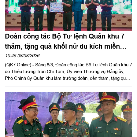
Đoàn công tác Bộ Tư lệnh Quân khu 7
thăm, tặng quà khối nữ du kích miền
Nam tham gia chương trình "Tổ quốc
10:45 08/08/2026
(QK7 Online) - Sáng 8/8, Đoàn công tác Bộ Tư lệnh Quân khu 7
trong tim"
do Thiếu tướng Trần Chí Tâm, Ủy viên Thường vụ Đảng ủy,
Phó Chính ủy Quân khu làm trưởng đoàn, đến thăm, tặng quà
động viên lực lượng khối nữ du kích miền Nam luyện tập phục
vụ chương trình "Tổ quốc trong tim" do báo Nhân dân tổ chức.