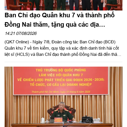
Ban Chỉ đạo Quân khu 7 và thành phố
Đồng Nai thăm, tặng quà các địa
phương hỗ trợ tìm kiếm, quy tập hài cốt
14:21 07/08/2026
(QK7 Online) - Ngày 7/8, Đoàn công tác Ban Chỉ đạo (BCĐ)
liệt sĩ
Quân khu 7 về tìm kiếm, quy tập và xác định danh tính hài cốt
liệt sĩ (HCLS) và Ban Chỉ đạo thành phố Đồng Nai đã đến thăm,
tặng quà phường Tân Khai, phường Bình Long, xã Minh Đức
và chùa Tân Minh (phường Bình Long), thành phố Đồng Nai -
các địa phương, cơ sở đã hỗ trợ, đồng hành trong hoạt động
quy tập, tìm kiếm HCLS, cầu siêu các anh hùng liệt sĩ tại xã
Minh Đức. Thiếu tướng Trần Chí Tâm, Ủy viên Thường vụ
Đảng ủy, Phó Chính ủy Quân khu, Trưởng BCĐ Quân khu làm
trưởng đoàn.