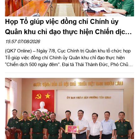
Họp Tổ giúp việc đồng chí Chính ủy
Quân khu chỉ đạo thực hiện Chiến dịch
500 ngày đêm
15:57 07/08/2026
(QK7 Online) – Ngày 7/8, Cục Chính trị Quân khu tổ chức họp
Tổ giúp việc đồng chí Chính ủy Quân khu chỉ đạo thực hiện
“Chiến dịch 500 ngày đêm”. Đại tá Thái Thành Đức, Phó Chủ
nhiệm Chính trị Quân khu chủ trì hội nghị.