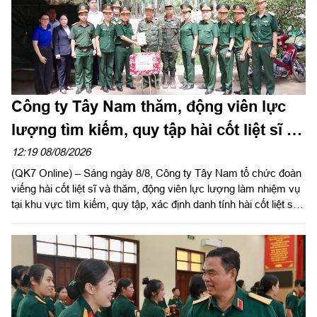
Công ty Tây Nam thăm, động viên lực
lượng tìm kiếm, quy tập hài cốt liệt sĩ tại
công viên Lê Thị Riêng
12:19 08/08/2026
(QK7 Online) – Sáng ngày 8/8, Công ty Tây Nam tổ chức đoàn
viếng hài cốt liệt sĩ và thăm, động viên lực lượng làm nhiệm vụ
tại khu vực tìm kiếm, quy tập, xác định danh tính hài cốt liệt sĩ
công viên Lê Thị Riêng (Phường Hòa Hưng, TP.HCM).