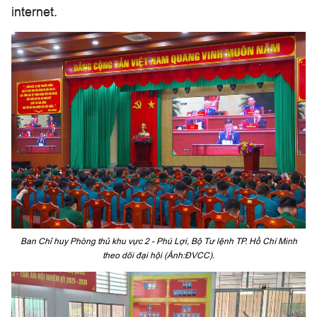
internet.
Ban Chỉ huy Phòng thủ khu vực 2 - Phú Lợi, Bộ Tư lệnh TP. Hồ Chí Minh
theo dõi đại hội (Ảnh:ĐVCC).