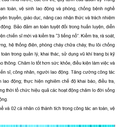
an toàn, vệ sinh lao động và phòng, chống bệnh nghề
yên truyền, giáo dục, nâng cao nhận thức và trách nhiệm
 động. Bảo đảm an toàn tuyệt đối trong huấn luyện, diễn
n chiến sĩ mới và kiểm tra “3 tiếng nổ”. Kiểm tra, rà soát,
ởng, hệ thống điện, phòng cháy chữa cháy, thu lôi chống
oàn trong quản lý, khai thác, sử dụng vũ khí trang bị kỹ
iao thông. Chăm lo tốt hơn sức khỏe, điều kiện làm việc và
ến sĩ, công nhân, người lao động. Tăng cường công tác
nh lao động; thực hiện nghiêm chế độ khai báo, điều tra,
ồng thời tổ chức hiệu quả các hoạt động chăm lo đời sống
ộng.
ể và 02 cá nhân có thành tích trong công tác an toàn, vệ