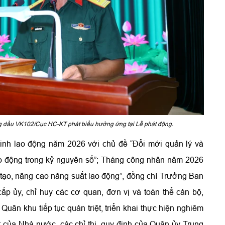
 dầu VK102/Cục HC-KT phát biểu hưởng ứng tại Lễ phát động.
nh lao động năm 2026 với chủ đề “Đổi mới quản lý và
ao động trong kỷ nguyên số”; Tháng công nhân năm 2026
tạo, nâng cao năng suất lao động”, đồng chí Trưởng Ban
ủy, chỉ huy các cơ quan, đơn vị và toàn thể cán bộ,
Quân khu tiếp tục quán triệt, triển khai thực hiện nghiêm
 của Nhà nước, các chỉ thị, quy định của Quân ủy Trung