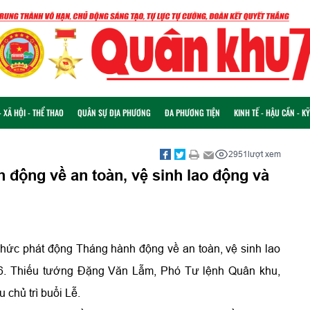
 XÃ HỘI - THỂ THAO
QUÂN SỰ ĐỊA PHƯƠNG
ĐA PHƯƠNG TIỆN
KINH TẾ - HẬU CẦN - K
2951
lượt xem
 động về an toàn, vệ sinh lao động và
chức phát động Tháng hành động về an toàn, vệ sinh lao
. Thiếu tướng Đặng Văn Lẫm, Phó Tư lệnh Quân khu,
hủ trì buổi Lễ.