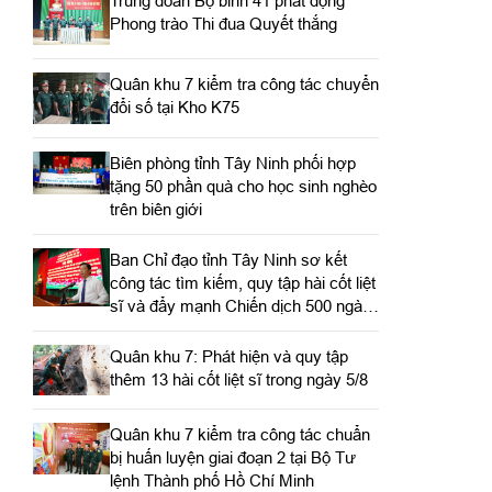
Trung đoàn Bộ binh 41 phát động
Phong trào Thi đua Quyết thắng
Quân khu 7 kiểm tra công tác chuyển
đổi số tại Kho K75
Biên phòng tỉnh Tây Ninh phối hợp
tặng 50 phần quà cho học sinh nghèo
trên biên giới
Ban Chỉ đạo tỉnh Tây Ninh sơ kết
công tác tìm kiếm, quy tập hài cốt liệt
sĩ và đẩy mạnh Chiến dịch 500 ngày
đêm
Quân khu 7: Phát hiện và quy tập
thêm 13 hài cốt liệt sĩ trong ngày 5/8
Quân khu 7 kiểm tra công tác chuẩn
bị huấn luyện giai đoạn 2 tại Bộ Tư
lệnh Thành phố Hồ Chí Minh