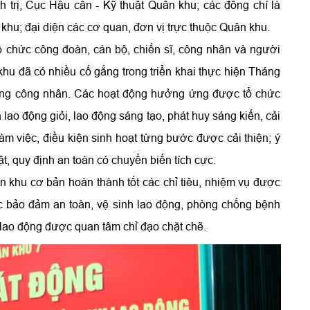
rị, Cục Hậu cần - Kỹ thuật Quân khu; các đồng chí là
; đại diện các cơ quan, đơn vị trực thuộc Quân khu.
ổ chức công đoàn, cán bộ, chiến sĩ, công nhân và người
khu đã có nhiều cố gắng trong triển khai thực hiện Tháng
háng công nhân. Các hoạt động hưởng ứng được tổ chức
 lao động giỏi, lao động sáng tạo, phát huy sáng kiến, cải
làm việc, điều kiện sinh hoạt từng bước được cải thiện; ý
ật, quy định an toàn có chuyển biến tích cực.
 khu cơ bản hoàn thành tốt các chỉ tiêu, nhiệm vụ được
ác bảo đảm an toàn, vệ sinh lao động, phòng chống bệnh
lao động được quan tâm chỉ đạo chặt chẽ.