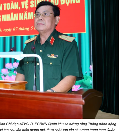
Ban Chỉ đạo ATVSLĐ, PCBNN Quân khu tin tưởng rằng Tháng hành động
ẽ tạo chuyển biến mạnh mẽ, thực chất, lan tỏa sâu rộng trong toàn Quân