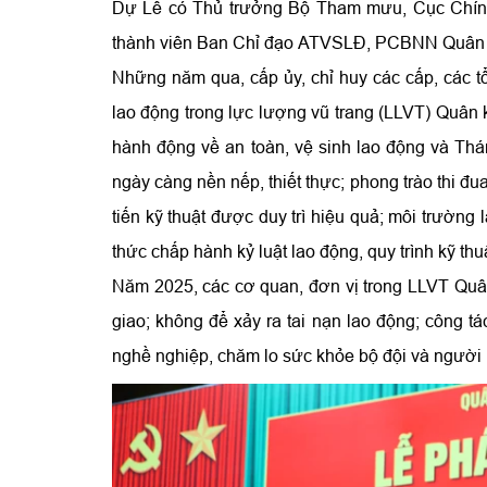
Dự Lễ có Thủ trưởng Bộ Tham mưu, Cục Chính t
thành viên Ban Chỉ đạo ATVSLĐ, PCBNN Quân khu
Những năm qua, cấp ủy, chỉ huy các cấp, các t
lao động trong lực lượng vũ trang (LLVT) Quân 
hành động về an toàn, vệ sinh lao động và T
ngày càng nền nếp, thiết thực; phong trào thi đua
tiến kỹ thuật được duy trì hiệu quả; môi trường 
thức chấp hành kỷ luật lao động, quy trình kỹ thu
Năm 2025, các cơ quan, đơn vị trong LLVT Quân
giao; không để xảy ra tai nạn lao động; công t
nghề nghiệp, chăm lo sức khỏe bộ đội và người 