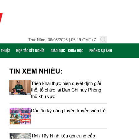
Thứ Năm, 06/08/2026 | 05:19 GMT+7
Ỹ THUẬT
HỢP TÁC KẾT NGHĨA
GIÁO DỤC - KHOA HỌC
PHÓNG SỰ ẢNH
TIN XEM NHIỀU:
Triển khai thực hiện quyết định giải
thể, tổ chức lại Ban Chỉ huy Phòng
thủ khu vực
Dấu ấn kỹ năng tuyên truyền viên trẻ
Tỉnh Tây Ninh kêu gọi cung cấp