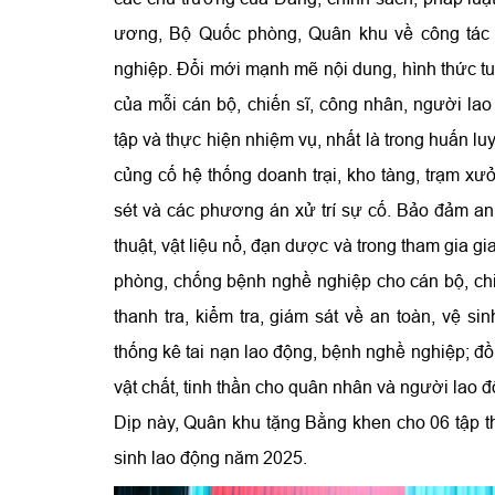
ương, Bộ Quốc phòng, Quân khu về công tác 
nghiệp. Đổi mới mạnh mẽ nội dung, hình thức tu
của mỗi cán bộ, chiến sĩ, công nhân, người lao
tập và thực hiện nhiệm vụ, nhất là trong huấn luyệ
củng cố hệ thống doanh trại, kho tàng, trạm xư
sét và các phương án xử trí sự cố. Bảo đảm an t
thuật, vật liệu nổ, đạn dược và trong tham gia g
phòng, chống bệnh nghề nghiệp cho cán bộ, chi
thanh tra, kiểm tra, giám sát về an toàn, vệ si
thống kê tai nạn lao động, bệnh nghề nghiệp; đ
vật chất, tinh thần cho quân nhân và người lao đ
Dịp này, Quân khu tặng Bằng khen cho 06 tập th
sinh lao động năm 2025.