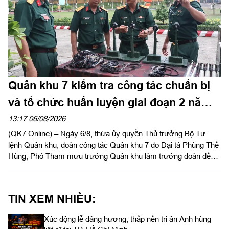
Quân khu 7 kiểm tra công tác chuẩn bị
và tổ chức huấn luyện giai đoạn 2 năm
2026 tại Sư đoàn 309
13:17 06/08/2026
(QK7 Online) – Ngày 6/8, thừa ủy quyền Thủ trưởng Bộ Tư
lệnh Quân khu, đoàn công tác Quân khu 7 do Đại tá Phùng Thế
Hùng, Phó Tham mưu trưởng Quân khu làm trưởng đoàn đến
kiểm tra công tác chuẩn bị và tổ chức huấn luyện giai đoạn 2
năm 2026 tại Sư đoàn 309.
TIN XEM NHIỀU:
Xúc động lễ dâng hương, thắp nến tri ân Anh hùng