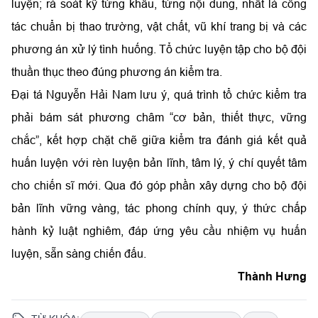
luyện; rà soát kỹ từng khâu, từng nội dung, nhất là công
tác chuẩn bị thao trường, vật chất, vũ khí trang bị và các
phương án xử lý tình huống. Tổ chức luyện tập cho bộ đội
thuần thục theo đúng phương án kiểm tra.
Đại tá Nguyễn Hải Nam lưu ý, quá trình tổ chức kiểm tra
phải bám sát phương châm “cơ bản, thiết thực, vững
chắc”, kết hợp chặt chẽ giữa kiểm tra đánh giá kết quả
huấn luyện với rèn luyện bản lĩnh, tâm lý, ý chí quyết tâm
cho chiến sĩ mới. Qua đó góp phần xây dựng cho bộ đội
bản lĩnh vững vàng, tác phong chính quy, ý thức chấp
hành kỷ luật nghiêm, đáp ứng yêu cầu nhiệm vụ huấn
luyện, sẵn sàng chiến đấu.
Thành Hưng