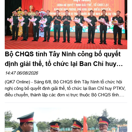
Bộ CHQS tỉnh Tây Ninh công bố quyết
định giải thể, tổ chức lại Ban Chỉ huy
phòng thủ khu vực
14:47 06/08/2026
(QK7 Online) - Sáng 6/8, Bộ CHQS tỉnh Tây Ninh tổ chức hội
nghị công bố quyết định giải thể, tổ chức lại Ban Chỉ huy PTKV,
điều chuyển, thành lập các đơn vị trực thuộc Bộ CHQS tỉnh.
Thừa ủy quyền của Bộ Tư lệnh Quân khu 7, Thiếu tướng Lê
Ngọc Hải, Phó Tham mưu trưởng Quân khu dự và phát biểu
chỉ đạo.