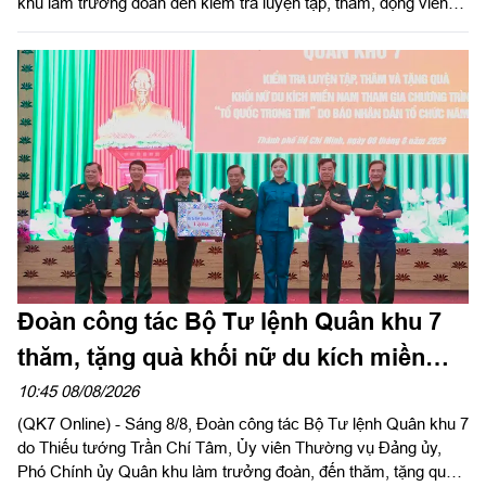
khu làm trưởng đoàn đến kiểm tra luyện tập, thăm, động viên
các khối tham gia Chương trình “Tổ quốc trong tim” do Báo
Nhân Dân tổ chức tại Sư đoàn 309 và Lữ đoàn 25.
Đoàn công tác Bộ Tư lệnh Quân khu 7
thăm, tặng quà khối nữ du kích miền
Nam tham gia chương trình "Tổ quốc
10:45 08/08/2026
(QK7 Online) - Sáng 8/8, Đoàn công tác Bộ Tư lệnh Quân khu 7
trong tim"
do Thiếu tướng Trần Chí Tâm, Ủy viên Thường vụ Đảng ủy,
Phó Chính ủy Quân khu làm trưởng đoàn, đến thăm, tặng quà