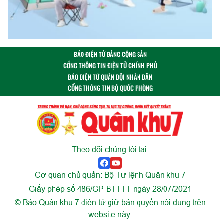
BÁO ĐIỆN TỬ ĐẢNG CỘNG SẢN
CỔNG THÔNG TIN ĐIỆN TỬ CHÍNH PHỦ
BÁO ĐIỆN TỬ QUÂN ĐỘI NHÂN DÂN
CỔNG THÔNG TIN BỘ QUỐC PHÒNG
Theo dõi chúng tôi tại:
Cơ quan chủ quản: Bộ Tư lệnh Quân khu 7
Giấy phép số 486/GP-BTTTT ngày 28/07/2021
© Báo Quân khu 7 điện tử giữ bản quyền nội dung trên
website này.