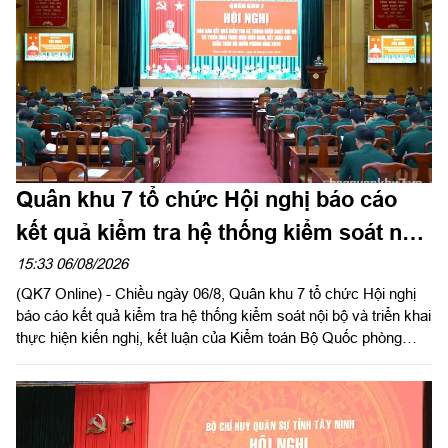
Quân khu 7 tổ chức Hội nghị báo cáo
kết quả kiểm tra hệ thống kiểm soát nội
bộ
15:33 06/08/2026
(QK7 Online) - Chiều ngày 06/8, Quân khu 7 tổ chức Hội nghị
báo cáo kết quả kiểm tra hệ thống kiểm soát nội bộ và triển khai
thực hiện kiến nghị, kết luận của Kiểm toán Bộ Quốc phòng
năm 2026 trong LLVT Quân khu. Trung tướng Lê Xuân Thế, Ủy
viên Ban Chấp hành Trung ương Đảng, Ủy viên Quân ủy Trung
ương, Phó Bí thư Đảng ủy, Tư lệnh Quân khu chủ trì hội nghị.