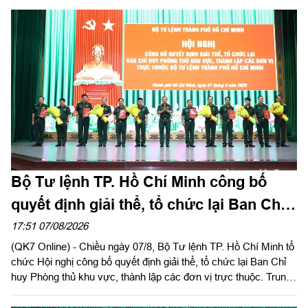
Đồng Nai do Thượng tá Đinh Nho Hùng, Đoàn trưởng Đoàn
KTQP Lâm Đồng làm trưởng đoàn.
Bộ Tư lệnh TP. Hồ Chí Minh công bố
quyết định giải thể, tổ chức lại Ban Chỉ
huy PTKV, thành lập các đơn vị trực
17:51 07/08/2026
(QK7 Online) - Chiều ngày 07/8, Bộ Tư lệnh TP. Hồ Chí Minh tổ
thuộc
chức Hội nghị công bố quyết định giải thể, tổ chức lại Ban Chỉ
huy Phòng thủ khu vực, thành lập các đơn vị trực thuộc. Trung
tướng Lê Xuân Thế, Ủy viên Ban Chấp hành Trung ương Đảng,
Ủy viên Quân ủy Trung ương, Phó Bí thư Đảng ủy, Tư lệnh