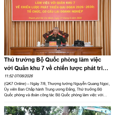
Thiếu tướng Đinh Hồng Tiếng, Ủy viên Thường vụ Tỉnh ủy, Chỉ
huy trưởng Bộ CHQS tỉnh Lâm Đồng chủ trì hội nghị.
Thủ trưởng Bộ Quốc phòng làm việc
với Quân khu 7 về chiến lược phát triển
giai đoạn 2026 – 2030, tổ chức, cơ cấu
11:52 07/08/2026
(QK7 Online) – Ngày 7/8, Thượng tướng Nguyễn Quang Ngọc,
lại doanh nghiệp
Ủy viên Ban Chấp hành Trung ương Đảng, Thứ trưởng Bộ
Quốc phòng và đoàn công tác Bộ Quốc phòng làm việc với
Quân khu 7 về chiến lược phát triển giai đoạn 2026 – 2030, tổ
chức cơ cấu lại doanh nghiệp. Thiếu tướng Đặng Văn Lẫm, Ủy
viên Thường vụ Đảng ủy, Phó Tư lệnh Quân khu tiếp đoàn.