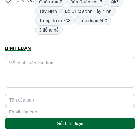
TỪ KHÓA:
Quân khu 7
Báo Quân khu 7
Qk7
Tây Ninh
Bộ CHQS tỉnh Tây Ninh
Trung đoàn 738
Tiểu đoàn 500
3 tiếng nổ
BÌNH LUẬN
Gửi bình luận