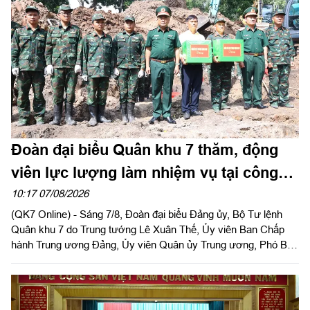
Đoàn đại biểu Quân khu 7 thăm, động
viên lực lượng làm nhiệm vụ tại công
viên Lê Thị Riêng
10:17 07/08/2026
(QK7 Online) - Sáng 7/8, Đoàn đại biểu Đảng ủy, Bộ Tư lệnh
Quân khu 7 do Trung tướng Lê Xuân Thế, Ủy viên Ban Chấp
hành Trung ương Đảng, Ủy viên Quân ủy Trung ương, Phó Bí
thư Đảng ủy, Tư lệnh Quân khu làm trưởng đoàn tổ chức dâng
hoa, dâng hương tưởng niệm cố Tổng Bí thư Trần Phú, các anh
hùng liệt sĩ và thăm, động viên lực lượng đang làm nhiệm vụ tại
công viên Lê Thị Riêng, Thành phố Hồ Chí Minh.