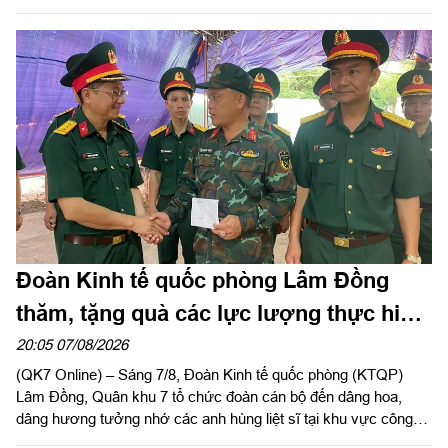
động viên lực lượng khối nữ du kích miền Nam luyện tập phục
vụ chương trình "Tổ quốc trong tim" do báo Nhân dân tổ chức.
Đoàn Kinh tế quốc phòng Lâm Đồng
thăm, tặng quà các lực lượng thực hiện
nhiệm vụ tìm kiếm, quy tập hài cốt liệt sĩ
20:05 07/08/2026
(QK7 Online) – Sáng 7/8, Đoàn Kinh tế quốc phòng (KTQP)
Lâm Đồng, Quân khu 7 tổ chức đoàn cán bộ đến dâng hoa,
dâng hương tưởng nhớ các anh hùng liệt sĩ tại khu vực công
viên Lê Thị Riêng, TP Hồ Chí Minh và xã Minh Đức, thành phố