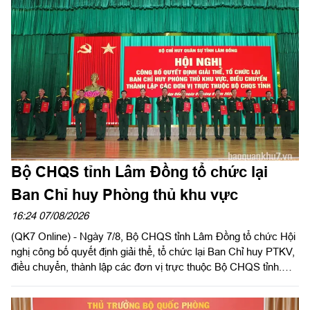
Quân khu dự, chỉ đạo hội nghị. Thiếu tướng Vũ Văn Điền, Ủy
viên Ban Thường vụ Thành ủy, Tư lệnh Bộ Tư lệnh TP. Hồ Chí
Minh chủ trì hội nghị.
Bộ CHQS tỉnh Lâm Đồng tổ chức lại
Ban Chỉ huy Phòng thủ khu vực
16:24 07/08/2026
(QK7 Online) - Ngày 7/8, Bộ CHQS tỉnh Lâm Đồng tổ chức Hội
nghị công bố quyết định giải thể, tổ chức lại Ban Chỉ huy PTKV,
điều chuyển, thành lập các đơn vị trực thuộc Bộ CHQS tỉnh.
Thiếu tướng Lê Xuân Bình, Ủy viên Thường vụ Đảng ủy, Phó
Tư lệnh, Tham mưu trưởng Quân khu dự và chỉ đạo hội nghị.