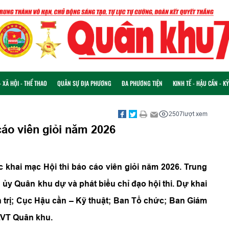
 XÃ HỘI - THỂ THAO
QUÂN SỰ ĐỊA PHƯƠNG
ĐA PHƯƠNG TIỆN
KINH TẾ - HẬU CẦN - K
2507
lượt xem
cáo viên giỏi năm 2026
c khai mạc Hội thi báo cáo viên giỏi năm 2026. Trung
ủy Quân khu dự và phát biểu chỉ đạo hội thi. Dự khai
trị; Cục Hậu cần – Kỹ thuật; Ban Tổ chức; Ban Giám
LLVT Quân khu.