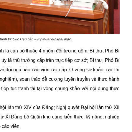
nh trị; Cục Hậu cần – Kỹ thuật dự khai mạc.
 sinh là cán bộ thuộc 4 nhóm đối tượng gồm: Bí thư, Phó Bí
y là thủ trưởng cấp trên trực tiếp cơ sở; Bí thư, Phó Bí
và đội ngũ báo cáo viên các cấp. Ở vòng sơ khảo, các thí
ắc nghiệm), soạn thảo đề cương tuyên truyền và thực hành
 tiếp tục tranh tài tại vòng chung khảo với nội dung thực
hội lần thứ XIV của Đảng; Nghị quyết Đại hội lần thứ XII
hứ XI Đảng bộ Quân khu cùng kiến thức, kỹ năng, nghiệp
 cáo viên.