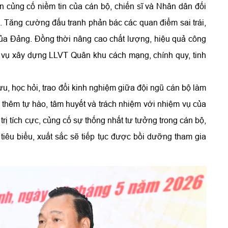
ần củng cố niềm tin của cán bộ, chiến sĩ và Nhân dân đối
 Tăng cường đấu tranh phản bác các quan điểm sai trái,
của Đảng. Đồng thời nâng cao chất lượng, hiệu quả công
 vụ xây dựng LLVT Quân khu cách mạng, chính quy, tinh
 lưu, học hỏi, trao đổi kinh nghiệm giữa đội ngũ cán bộ làm
í thêm tự hào, tâm huyết và trách nhiệm với nhiệm vụ của
rị tích cực, củng cố sự thống nhất tư tưởng trong cán bộ,
iêu biểu, xuất sắc sẽ tiếp tục được bồi dưỡng tham gia