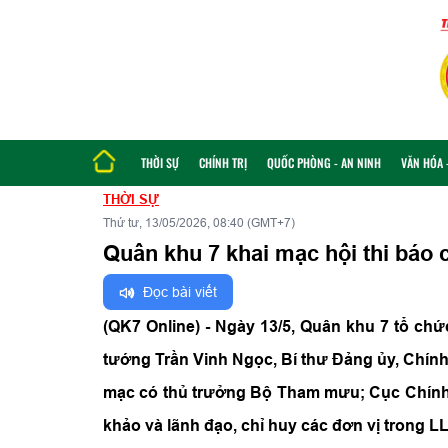
THỜI SỰ
CHÍNH TRỊ
QUỐC PHÒNG - AN NINH
VĂN HÓA -
THỜI SỰ
Thứ tư, 13/05/2026, 08:40 (GMT+7)
Quân khu 7 khai mạc hội thi báo 
Đọc bài viết
(QK7 Online) - Ngày 13/5, Quân khu 7 tổ chứ
tướng Trần Vinh Ngọc, Bí thư Đảng ủy, Chính 
mạc có thủ trưởng Bộ Tham mưu; Cục Chính 
khảo và lãnh đạo, chỉ huy các đơn vị trong 