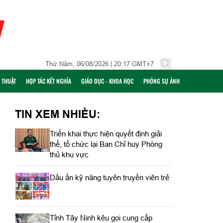
Thứ Năm, 06/08/2026 | 20:17 GMT+7
Ỹ THUẬT
HỢP TÁC KẾT NGHĨA
GIÁO DỤC - KHOA HỌC
PHÓNG SỰ ẢNH
TIN XEM NHIỀU:
Triển khai thực hiện quyết định giải
thể, tổ chức lại Ban Chỉ huy Phòng
thủ khu vực
Dấu ấn kỹ năng tuyên truyền viên trẻ
Tỉnh Tây Ninh kêu gọi cung cấp