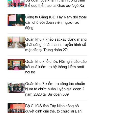
Sư đoàn 309 khánh thành công trình
thể dục thể thao tại Giáo xứ Ngô Xá
Công ty Cảng ICD Tây Nam đối thoại
dân chủ với đoàn viên, người lao
động
Quân khu 7 khảo sát xây dựng mạng
phát sóng, phát thanh, truyền hình số
mặt đất tại Trung đoàn 271
Quân khu 7 tổ chức Hội nghị báo cáo
kết quả kiểm tra hệ thống kiểm soát
nội bộ
Quân khu 7 kiểm tra công tác chuẩn
bị và tổ chức huấn luyện giai đoạn 2
năm 2026 tại Sư đoàn 309
Bộ CHQS tỉnh Tây Ninh công bố
quyết định giải thể, tổ chức lại Ban