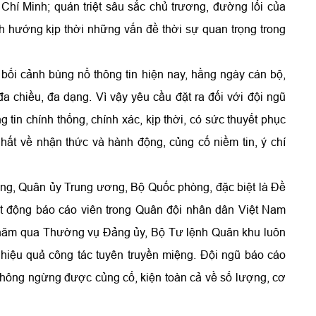
Chí Minh; quán triệt sâu sắc chủ trương, đường lối của
h hướng kịp thời những vấn đề thời sự quan trọng trong
ối cảnh bùng nổ thông tin hiện nay, hằng ngày cán bộ,
đa chiều, đa dạng. Vì vậy yêu cầu đặt ra đối với đội ngũ
tin chính thống, chính xác, kịp thời, có sức thuyết phục
hất về nhận thức và hành động, củng cố niềm tin, ý chí
 Đảng, Quân ủy Trung ương, Bộ Quốc phòng, đặc biệt là Đề
ạt động báo cáo viên trong Quân đội nhân dân Việt Nam
năm qua Thường vụ Đảng ủy, Bộ Tư lệnh Quân khu luôn
 hiệu quả công tác tuyên truyền miệng. Đội ngũ báo cáo
không ngừng được củng cố, kiện toàn cả về số lượng, cơ