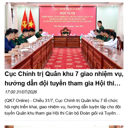
Đảng ủy, Chính ủy Quân khu 7 gửi Thư khen cán bộ, chiến sĩ,
các lực lượng thực hiện nhiệm vụ tìm kiếm, quy tập và xác
định danh tính hài cốt liệt sĩ. Báo Quân khu đăng toàn văn Thư
khen của đồng chí Chính ủy Quân khu 7.
Cục Chính trị Quân khu 7 giao nhiệm vụ,
hướng dẫn đội tuyển tham gia Hội thi
Cán bộ Đoàn giỏi và Tuyên truyền viên
17:00 31/07/2026
(QK7 Online) - Chiều 31/7, Cục Chính trị Quân khu 7 tổ chức
trẻ toàn quân năm 2026
hội nghị triển khai, giao nhiệm vụ, hướng dẫn luyện tập cho đội
tuyển Quân khu tham gia Hội thi Cán bộ Đoàn giỏi và Tuyên
truyền viên trẻ toàn quân năm 2026. Đại tá Nguyễn Như Trúc,
Phó Chủ nhiệm Chính trị Quân khu chủ trì hội nghị.