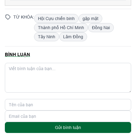
Việt Nam (22/12/1944-22/12/2025); 36 năm Ngày hội quốc
phòng toàn dân (22/12/1989-22/12/2025). Đồng chí
TỪ KHÓA:
Hội Cựu chiến binh
gặp mặt
Trương Lê Mỹ Ngọc, Bí thư Đảng ủy, Chủ tịch Hội đồng
nhân dân phường dự, phát biểu tại buổi gặp mặt.
Thành phố Hồ Chí Minh
Đồng Nai
Tây Ninh
Lâm Đồng
BÌNH LUẬN
Gửi bình luận