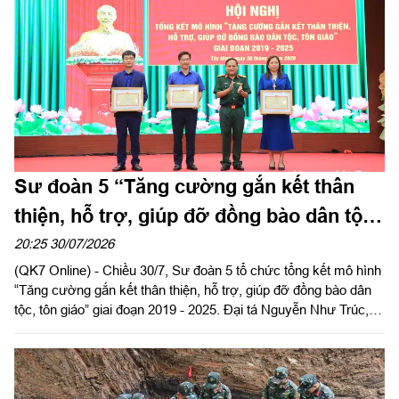
Sư đoàn 5 “Tăng cường gắn kết thân
thiện, hỗ trợ, giúp đỡ đồng bào dân tộc,
tôn giáo” trên địa bàn đóng quân
20:25 30/07/2026
(QK7 Online) - Chiều 30/7, Sư đoàn 5 tổ chức tổng kết mô hình
“Tăng cường gắn kết thân thiện, hỗ trợ, giúp đỡ đồng bào dân
tộc, tôn giáo” giai đoạn 2019 - 2025. Đại tá Nguyễn Như Trúc,
Phó Chủ nhiệm Chính trị Quân khu dự, phát biểu chỉ đạo.