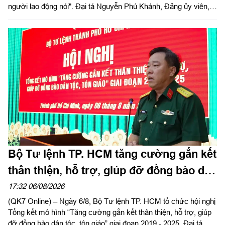
người lao động nói". Đại tá Nguyễn Phú Khánh, Đảng ủy viên,
Phó Tổng giám đốc Công ty Tây Nam dự và phát biểu chỉ đạo.
Thượng tá Nguyễn Ngọc Khánh, Giám đốc Công ty Cảng ICD
Tây Nam chủ trì hội nghị. Dự hội nghị có Đại tá Phạm Thị Thu
Hương, Trưởng phòng Công tác quần chúng, Cục Chính trị
Quân khu 7; Đại tá Trần Thị Mỹ Châu, Phó Tổng giám đốc
Công ty Tây Nam cùng đông đảo cán bộ, đoàn viên, người lao
động Công ty Cảng ICD Tây Nam.
Bộ Tư lệnh TP. HCM tăng cường gắn kết
thân thiện, hỗ trợ, giúp đỡ đồng bào dân
tộc, tôn giáo
17:32 06/08/2026
(QK7 Online) – Ngày 6/8, Bộ Tư lệnh TP. HCM tổ chức hội nghị
Tổng kết mô hình “Tăng cường gắn kết thân thiện, hỗ trợ, giúp
đỡ đồng bào dân tộc, tôn giáo” giai đoạn 2019 - 2025. Đại tá