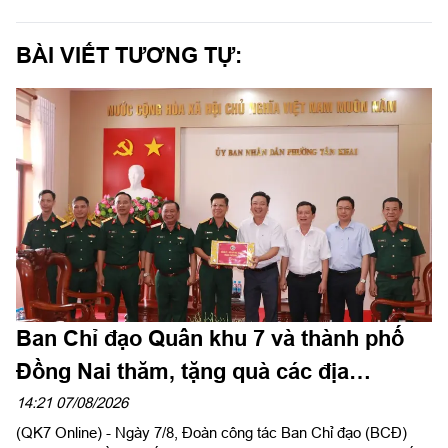
BÀI VIẾT TƯƠNG TỰ:
Ban Chỉ đạo Quân khu 7 và thành phố
Đồng Nai thăm, tặng quà các địa
phương hỗ trợ tìm kiếm, quy tập hài cốt
14:21 07/08/2026
(QK7 Online) - Ngày 7/8, Đoàn công tác Ban Chỉ đạo (BCĐ)
liệt sĩ