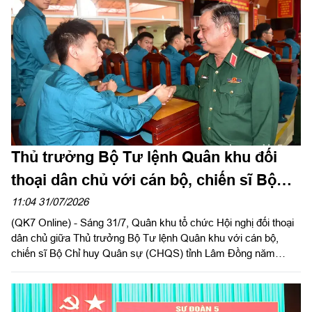
Thủ trưởng Bộ Tư lệnh Quân khu đối
thoại dân chủ với cán bộ, chiến sĩ Bộ
CHQS tỉnh Lâm Đồng
11:04 31/07/2026
(QK7 Online) - Sáng 31/7, Quân khu tổ chức Hội nghị đối thoại
dân chủ giữa Thủ trưởng Bộ Tư lệnh Quân khu với cán bộ,
chiến sĩ Bộ Chỉ huy Quân sự (CHQS) tỉnh Lâm Đồng năm
2026. Thiếu tướng Trần Chí Tâm, Ủy viên Thường vụ Đảng ủy,
Phó Chính ủy Quân khu chủ trì hội nghị.