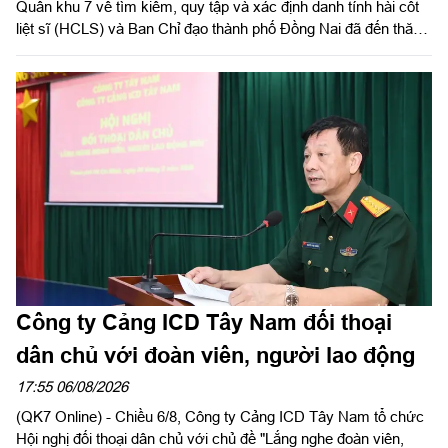
Quân khu 7 về tìm kiếm, quy tập và xác định danh tính hài cốt
liệt sĩ (HCLS) và Ban Chỉ đạo thành phố Đồng Nai đã đến thăm,
tặng quà phường Tân Khai, phường Bình Long, xã Minh Đức
và chùa Tân Minh (phường Bình Long), thành phố Đồng Nai -
các địa phương, cơ sở đã hỗ trợ, đồng hành trong hoạt động
quy tập, tìm kiếm HCLS, cầu siêu các anh hùng liệt sĩ tại xã
Minh Đức. Thiếu tướng Trần Chí Tâm, Ủy viên Thường vụ
Đảng ủy, Phó Chính ủy Quân khu, Trưởng BCĐ Quân khu làm
trưởng đoàn.
Công ty Cảng ICD Tây Nam đối thoại
dân chủ với đoàn viên, người lao động
17:55 06/08/2026
(QK7 Online) - Chiều 6/8, Công ty Cảng ICD Tây Nam tổ chức
Hội nghị đối thoại dân chủ với chủ đề "Lắng nghe đoàn viên,