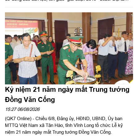
Thái Thành Đức, Phó Chủ nhiệm chính trị Quân khu dự và chỉ
đạo hội nghị.
Kỷ niệm 21 năm ngày mất Trung tướng
Đồng Văn Cống
15:27 06/08/2026
(QK7 Online) - Chiều 6/8, Đảng ủy, HĐND, UBND, Ủy ban
MTTQ Việt Nam xã Tân Hào, tỉnh Vĩnh Long tổ chức Lễ kỷ
niệm 21 năm ngày mất Trung tướng Đồng Văn Cống.