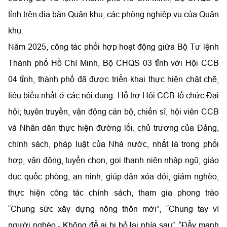
tỉnh trên địa bàn Quân khu; các phòng nghiệp vụ của Quân
khu.
Năm 2025, công tác phối hợp hoạt động giữa Bộ Tư lệnh
Thành phố Hồ Chí Minh, Bộ CHQS 03 tỉnh với Hội CCB
04 tỉnh, thành phố đã được triển khai thực hiện chặt chẽ,
tiêu biểu nhất ở các nội dung: Hỗ trợ Hội CCB tổ chức Đại
hội; tuyên truyền, vận động cán bộ, chiến sĩ, hội viên CCB
và Nhân dân thực hiện đường lối, chủ trương của Đảng,
chính sách, pháp luật của Nhà nước, nhất là trong phối
hợp, vận động, tuyển chọn, gọi thanh niên nhập ngũ; giáo
dục quốc phòng, an ninh, giúp dân xóa đói, giảm nghèo,
thực hiện công tác chính sách, tham gia phong trào
“Chung sức xây dựng nông thôn mới”, “Chung tay vì
người nghèo - Không để ai bị bỏ lại phía sau”, “Đẩy mạnh