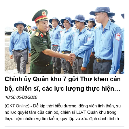
Chính ủy Quân khu 7 gửi Thư khen cán
bộ, chiến sĩ, các lực lượng thực hiện
nhiệm vụ tìm kiếm, quy tập và xác định
10:56 05/08/2026
(QK7 Online) - Để kịp thời biểu dương, động viên tinh thần, sự
danh tính hài cốt liệt sĩ
nỗ lực quyết tâm của cán bộ, chiến sĩ LLVT Quân khu trong
thực hiện nhiệm vụ tìm kiếm, quy tập và xác định danh tính hài
cốt liệt sĩ. Ngày 5/8/2026, Trung tướng Trần Vinh Ngọc, Bí thư