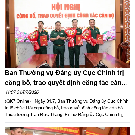
Ban Thường vụ Đảng ủy Cục Chính trị
công bố, trao quyết định công tác cán
bộ
11:07 31/07/2026
(QK7 Online) - Ngày 31/7, Ban Thường vụ Đảng ủy Cục Chính
trị tổ chức Hội nghị công bố, trao quyết định công tác cán bộ.
Thiếu tướng Trần Đức Thắng, Bí thư Đảng ủy Cục Chính trị,
Phó Chủ nhiệm Chính trị Quân khu chủ trì, trao quyết định cho
cán bộ.