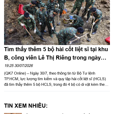
Tìm thấy thêm 5 bộ hài cốt liệt sĩ tại khu
B, công viên Lê Thị Riêng trong ngày
30/7
19:25 30/07/2026
(QK7 Online) – Ngày 30/7, theo thông tin từ Bộ Tư lệnh
TP.HCM, lực lượng tìm kiếm và quy tập hài cốt liệt sĩ (HCLS)
đã tìm thấy thêm 5 bộ HCLS, trong đó 4 bộ có di vật kèm theo
tại vị trí tìm kiếm thứ 2 (Khu B), công viên Lê Thị Riêng
(phường Hòa Hưng, TP.HCM).
TIN XEM NHIỀU: