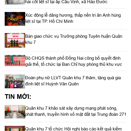
hài cốt liệt sĩ tại ấp Cầu Vịnh, xã Hảo Đước
Xúc động lễ dâng hương, thắp nến tri ân Anh hùng
liệt sĩ tại TP. Hồ Chí Minh
Bàn giao chức vụ Trưởng phòng Tuyên huấn Quân
khu 7
Bộ CHQS thành phố Đồng Nai công bố quyết định
giải thể, tổ chức lại Ban Chỉ huy phòng thủ khu vực
Đoàn phụ nữ LLVT Quân khu 7 thăm, tặng quà gia
đình liệt sĩ Huỳnh Văn Quên
TIN MỚI:
Quân khu 7 khảo sát xây dựng mạng phát sóng,
phát thanh, truyền hình số mặt đất tại Trung đoàn 271
Quân khu 7 tổ chức Hội nghị báo cáo kết quả kiểm