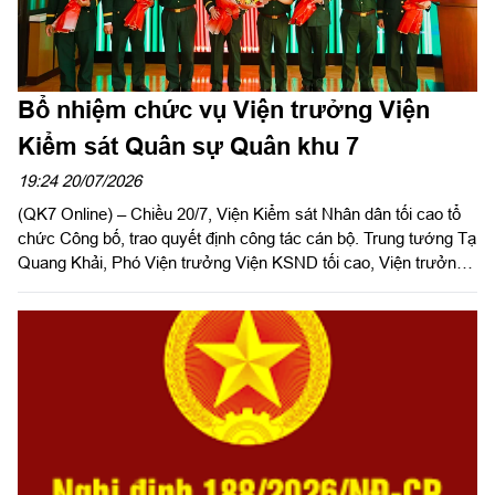
Bổ nhiệm chức vụ Viện trưởng Viện
Kiểm sát Quân sự Quân khu 7
19:24 20/07/2026
(QK7 Online) – Chiều 20/7, Viện Kiểm sát Nhân dân tối cao tổ
chức Công bố, trao quyết định công tác cán bộ. Trung tướng Tạ
Quang Khải, Phó Viện trưởng Viện KSND tối cao, Viện trưởng
Viện KSQS Trung ương dự và phát biểu giao nhiệm vụ. Dự hội
nghị có Thiếu tướng Trần Ngọc Minh, Ủy viên Thường vụ Đảng
ủy, Phó Tư lệnh Quân khu 7 và Thiếu tướng Trần Đức Thắng,
Phó Chủ nhiệm Chính trị Quân khu.