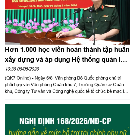
Hơn 1.000 học viên hoàn thành tập huấn
xây dựng và áp dụng Hệ thống quản lý
chất lượng theo Tiêu chuẩn quốc gia
10:36 06/08/2026
(QK7 Online) - Ngày 6/8, Văn phòng Bộ Quốc phòng chủ trì,
TCVN ISO 9001:2015
phối hợp với Văn phòng Quân khu 7, Trường Quân sự Quân
khu, Công ty Tư vấn và Công nghệ quốc tế tổ chức bế mạc lớp
đào tạo, tập huấn xây dựng và áp dụng Hệ thống quản lý chất
lượng theo Tiêu chuẩn quốc gia TCVN ISO 9001:2015 năm
2026 khu vực phía Nam.