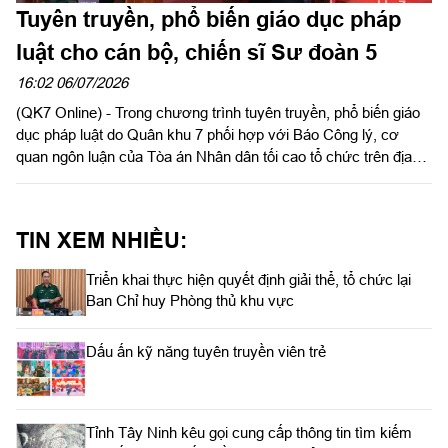
Tuyên truyền, phổ biến giáo dục pháp
luật cho cán bộ, chiến sĩ Sư đoàn 5
16:02 06/07/2026
(QK7 Online) - Trong chương trình tuyên truyền, phổ biến giáo
dục pháp luật do Quân khu 7 phối hợp với Báo Công lý, cơ
quan ngôn luận của Tòa án Nhân dân tối cao tổ chức trên địa
bàn tỉnh Tây Ninh. Tối ngày 6/7, tại Sư đoàn 5, Đại tá Nguyễn
Như Trúc, Phó Chủ nhiệm Chính trị Quân khu dự và chỉ đạo
chương trình giao lưu văn nghệ, tuyên truyền phổ biến giáo dục
TIN XEM NHIỀU:
pháp luật. Dự chương trình có đại biểu lãnh đạo Báo Công lý;
thủ trưởng Bộ Chỉ huy Sư đoàn 5; lãnh đạo xã Châu Thành, tỉnh
Triển khai thực hiện quyết định giải thể, tổ chức lại
Tây Ninh và đông đảo cán bộ, chiến sĩ Sư đoàn 5 tham gia.
Ban Chỉ huy Phòng thủ khu vực
Dấu ấn kỹ năng tuyên truyền viên trẻ
Tỉnh Tây Ninh kêu gọi cung cấp thông tin tìm kiếm