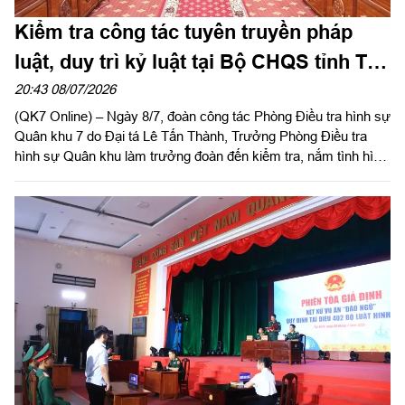
Kiểm tra công tác tuyên truyền pháp
luật, duy trì kỷ luật tại Bộ CHQS tỉnh Tây
Ninh
20:43 08/07/2026
(QK7 Online) – Ngày 8/7, đoàn công tác Phòng Điều tra hình sự
Quân khu 7 do Đại tá Lê Tấn Thành, Trưởng Phòng Điều tra
hình sự Quân khu làm trưởng đoàn đến kiểm tra, nắm tình hình
triển khai công tác tuyên truyền pháp luật, duy trì kỷ luật và
phòng, chống vi phạm, tội phạm tại Bộ Chỉ huy Quân sự
(CHQS) tỉnh Tây Ninh. Tiếp và làm việc với đoàn có Đại tá
Nguyễn Thành Đạt, Phó Chỉ huy trưởng Bộ CHQS tỉnh.