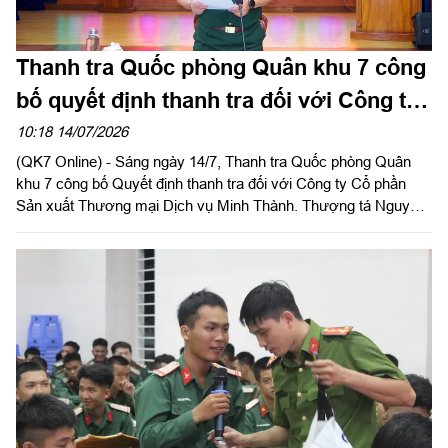
Thanh tra Quốc phòng Quân khu 7 công
bố quyết định thanh tra đối với Công ty
Minh Thành
10:18 14/07/2026
(QK7 Online) - Sáng ngày 14/7, Thanh tra Quốc phòng Quân
khu 7 công bố Quyết định thanh tra đối với Công ty Cổ phần
Sản xuất Thương mại Dịch vụ Minh Thành. Thượng tá Nguyễn
Bảo Anh, Chánh Thanh tra Quốc phòng Quân khu chủ trì hội
nghị.