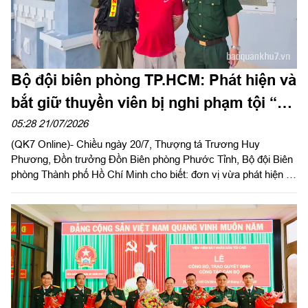
Bộ đội biên phòng TP.HCM: Phát hiện và
bắt giữ thuyền viên bị nghi phạm tội “cố
ý gây thương tích”
05:28 21/07/2026
(QK7 Online)- Chiều ngày 20/7, Thượng tá Trương Huy
Phương, Đồn trưởng Đồn Biên phòng Phước Tỉnh, Bộ đội Biên
phòng Thành phố Hồ Chí Minh cho biết: đơn vị vừa phát hiện và
tiến hành bắt giữ thuyền viên Nguyễn Văn H (sinh năm 1994;
HKTT: xã Long Hải, thành phố Hồ Chí Minh đang làm việc trên
tàu cá BV 950xx TS) là người có Quyết định truy tìm người của
Cơ quan Cảnh sát điều tra Công an Thành phố Hồ Chí Minh bị
nghi thực hiện phạm tội “Cố ý gây thương tích”.