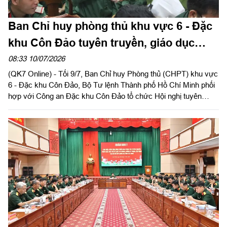
Ban Chỉ huy phòng thủ khu vực 6 - Đặc
khu Côn Đảo tuyên truyền, giáo dục
pháp luật cho cán bộ, chiến sĩ
08:33 10/07/2026
(QK7 Online) - Tối 9/7, Ban Chỉ huy Phòng thủ (CHPT) khu vực
6 - Đặc khu Côn Đảo, Bộ Tư lệnh Thành phố Hồ Chí Minh phối
hợp với Công an Đặc khu Côn Đảo tổ chức Hội nghị tuyên
truyền, giáo dục pháp luật cho cán bộ, chiến sĩ trong đơn vị.
Trung tá Phạm Út Thương, Phó Chính ủy Ban CHPT khu vực 6
- Đặc khu Côn Đảo chủ trì hội nghị.