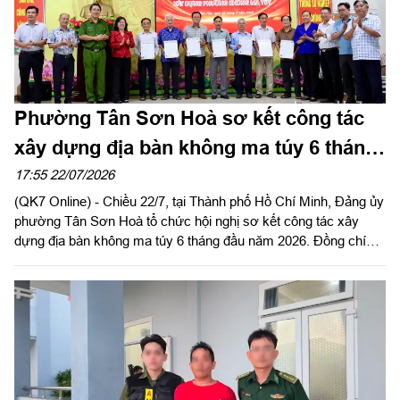
Phường Tân Sơn Hoà sơ kết công tác
xây dựng địa bàn không ma túy 6 tháng
đầu năm 2026
17:55 22/07/2026
(QK7 Online) - Chiều 22/7, tại Thành phố Hồ Chí Minh, Đảng ủy
phường Tân Sơn Hoà tổ chức hội nghị sơ kết công tác xây
dựng địa bàn không ma túy 6 tháng đầu năm 2026. Đồng chí
Trương Lê Mỹ Ngọc, Bí thư Đảng ủy, Chủ tịch Hội đồng nhân
dân phường dự và phát biểu chỉ đạo.