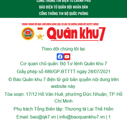
CỔNG THÔNG TIN ĐIỆN TỬ CHÍNH PHỦ
BÁO ĐIỆN TỬ QUÂN ĐỘI NHÂN DÂN
CỔNG THÔNG TIN BỘ QUỐC PHÒNG
Theo dõi chúng tôi tại:
Cơ quan chủ quản: Bộ Tư lệnh Quân khu 7
Giấy phép số 486/GP-BTTTT ngày 28/07/2021
© Báo Quân khu 7 điện tử giữ bản quyền nội dung trên
website này.
Tòa soạn: 17/12 Hồ Văn Huê, phường Đức Nhuận, TP. Hồ
Chí Minh
Phụ trách Tổng Biên tập: Thượng tá Lại Thế Hiền
Email:
bao@qk7.vn | info@baoquankhu7.vn | 1