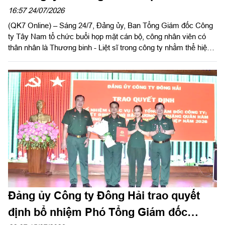
(27/7/1947 – 27/7/2026)
16:57 24/07/2026
(QK7 Online) – Sáng 24/7, Đảng ủy, Ban Tổng Giám đốc Công
ty Tây Nam tổ chức buổi họp mặt cán bộ, công nhân viên có
thân nhân là Thương binh - Liệt sĩ trong công ty nhằm thể hiện
sự tri ân, ghi nhớ công lao to lớn của các anh hùng liệt sĩ và
thương binh, bệnh binh nhân kỷ niệm 79 năm ngày Thương
binh - Liệt sĩ (27/7/1947 – 27/7/2026).
Đảng ủy Công ty Đông Hải trao quyết
định bổ nhiệm Phó Tổng Giám đốc