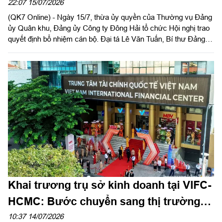
Công ty
22:07 15/07/2026
(QK7 Online) - Ngày 15/7, thừa ủy quyền của Thường vụ Đảng
ủy Quân khu, Đảng ủy Công ty Đông Hải tổ chức Hội nghị trao
quyết định bổ nhiệm cán bộ. Đại tá Lê Văn Tuấn, Bí thư Đảng
ủy, Chủ tịch Công ty chủ trì hội nghị.
Khai trương trụ sở kinh doanh tại VIFC-
HCMC: Bước chuyển sang thị trường
phía Nam của Ngân hàng MBV
10:37 14/07/2026