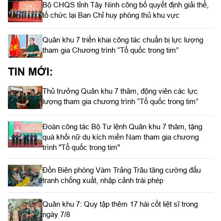
Bộ CHQS tỉnh Tây Ninh công bố quyết định giải thể,
tổ chức lại Ban Chỉ huy phòng thủ khu vực
Quân khu 7 triển khai công tác chuẩn bị lực lượng
tham gia Chương trình “Tổ quốc trong tim”
TIN MỚI:
Thủ trưởng Quân khu 7 thăm, động viên các lực
lượng tham gia chương trình “Tổ quốc trong tim”
Đoàn công tác Bộ Tư lệnh Quân khu 7 thăm, tặng
quà khối nữ du kích miền Nam tham gia chương
trình "Tổ quốc trong tim"
Đồn Biên phòng Vàm Trảng Trâu tăng cường đấu
tranh chống xuất, nhập cảnh trái phép
Quân khu 7: Quy tập thêm 17 hài cốt liệt sĩ trong
ngày 7/8