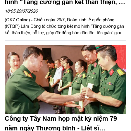
hình “Tăng cường gắn kết thân thiện, hỗ
trợ, giúp đỡ đồng bào dân tộc, tôn giáo”
18:05 29/07/2026
(QK7 Online) - Chiều ngày 29/7, Đoàn kinh tế quốc phòng
(KTQP) Lâm Đồng tổ chức tổng kết mô hình “Tăng cường gắn
kết thân thiện, hỗ trợ, giúp đỡ đồng bào dân tộc, tôn giáo” giai
đoạn 2019 - 2025. Đại tá Nguyễn Như Trúc, Phó Chủ nhiệm
Chính trị Quân khu dự chỉ đạo hội nghị.
Công ty Tây Nam họp mặt kỷ niệm 79
năm ngày Thương binh - Liệt sĩ