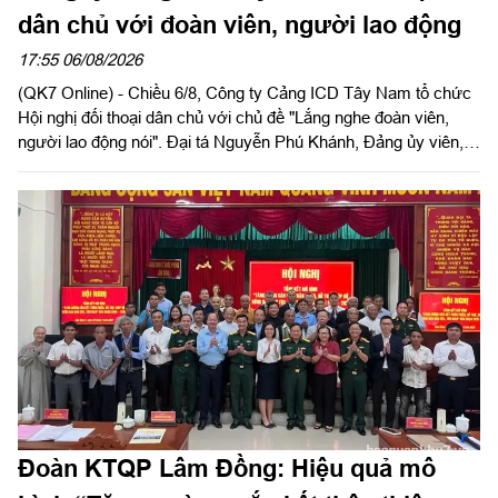
dân chủ với đoàn viên, người lao động
17:55 06/08/2026
(QK7 Online) - Chiều 6/8, Công ty Cảng ICD Tây Nam tổ chức
Hội nghị đối thoại dân chủ với chủ đề "Lắng nghe đoàn viên,
người lao động nói". Đại tá Nguyễn Phú Khánh, Đảng ủy viên,
Phó Tổng giám đốc Công ty Tây Nam dự và phát biểu chỉ đạo.
Thượng tá Nguyễn Ngọc Khánh, Giám đốc Công ty Cảng ICD
Tây Nam chủ trì hội nghị. Dự hội nghị có Đại tá Phạm Thị Thu
Hương, Trưởng phòng Công tác quần chúng, Cục Chính trị
Quân khu 7; Đại tá Trần Thị Mỹ Châu, Phó Tổng giám đốc
Công ty Tây Nam cùng đông đảo cán bộ, đoàn viên, người lao
động Công ty Cảng ICD Tây Nam.
Đoàn KTQP Lâm Đồng: Hiệu quả mô