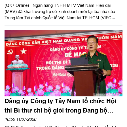
(QK7 Online) - Ngân hàng TNHH MTV Việt Nam Hiện đại
(MBV) đã khai trương trụ sở kinh doanh mới tại tòa nhà của
Trung tâm Tài chính Quốc tế Việt Nam tại TP. HCM (VIFC –
HCMC) số 8 Nguyễn Huệ, phường Sài Gòn. Sự kiện là lời chào
chính thức từ MBV khi hiện diện tại đại lộ Nguyễn Huệ, mở đầu
cho bước đồng hành cùng hạ tầng tài chính mới của Thành
phố. Đây cũng là công trình ý nghĩa chào mừng kỷ niệm 50
năm Thành phố vinh dự mang tên Chủ tịch Hồ Chí Minh và
hướng tới cột mốc 30 năm Ngân hàng Thương mại cổ phần
Quân đội (MB) có mặt tại khu vực phía Nam.
Đảng ủy Công ty Tây Nam tổ chức Hội
thi Bí thư chi bộ giỏi trong Đảng bộ
Công ty năm 2026
10:50 11/07/2026