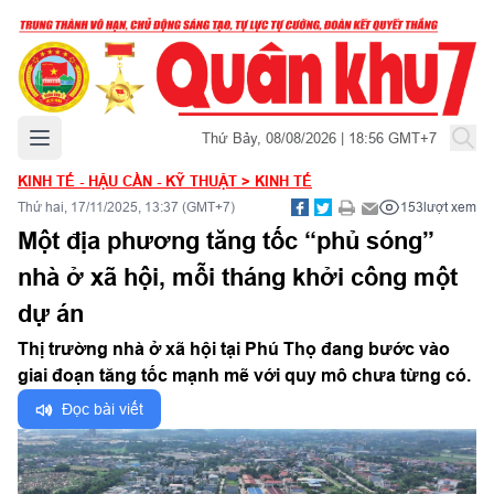
Mở menu chính
Thứ Bảy, 08/08/2026 | 18:56 GMT+7
KINH TẾ - HẬU CẦN - KỸ THUẬT
>
KINH TẾ
Thứ hai, 17/11/2025, 13:37 (GMT+7)
153
lượt xem
Một địa phương tăng tốc “phủ sóng”
nhà ở xã hội, mỗi tháng khởi công một
dự án
Thị trường nhà ở xã hội tại Phú Thọ đang bước vào
giai đoạn tăng tốc mạnh mẽ với quy mô chưa từng có.
Đọc bài viết