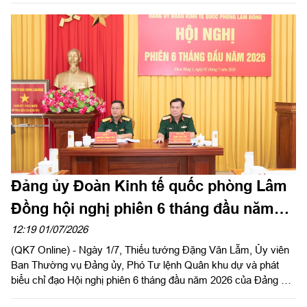
2021 - 2030”.
Đảng ủy Đoàn Kinh tế quốc phòng Lâm
Đồng hội nghị phiên 6 tháng đầu năm
2026
12:19 01/07/2026
(QK7 Online) - Ngày 1/7, Thiếu tướng Đặng Văn Lẫm, Ủy viên
Ban Thường vụ Đảng ủy, Phó Tư lệnh Quân khu dự và phát
biểu chỉ đạo Hội nghị phiên 6 tháng đầu năm 2026 của Đảng ủy
Đoàn Kinh tế quốc phòng Lâm Đồng. Thượng tá Nguyễn Trọng