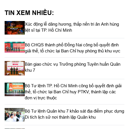
Thúy, Bí thư Đảng ủy, Chính trị viên Đoàn Kinh tế quốc phòng
Lâm Đồng chủ trì hội nghị.
TIN XEM NHIỀU:
Xúc động lễ dâng hương, thắp nến tri ân Anh hùng
liệt sĩ tại TP. Hồ Chí Minh
Bộ CHQS thành phố Đồng Nai công bố quyết định
giải thể, tổ chức lại Ban Chỉ huy phòng thủ khu vực
Bàn giao chức vụ Trưởng phòng Tuyên huấn Quân
khu 7
Bộ Tư lệnh TP. Hồ Chí Minh công bố quyết định giải
thể, tổ chức lại Ban Chỉ huy PTKV, thành lập các
đơn vị trực thuộc
Bộ Tư lệnh Quân khu 7 khảo sát địa điểm phục dựng
Di tích lịch sử nơi thành lập Quân khu