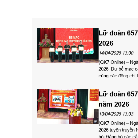
Lữ đoàn 657
2026
14/04/2026 13:30
(QK7 Online) – Ngà
2026. Dự bế mạc c
cùng các đồng chí 
Lữ đoàn 657 
năm 2026
13/04/2026 13:33
(QK7 Online) – Ngà
2026 tuyên truyền N
hội Đảng bộ các cấ