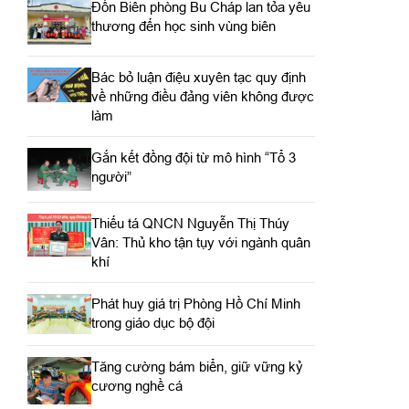
Đồn Biên phòng Bu Cháp lan tỏa yêu
thương đến học sinh vùng biên
Bác bỏ luận điệu xuyên tạc quy định
về những điều đảng viên không được
làm
Gắn kết đồng đội từ mô hình “Tổ 3
người”
Thiếu tá QNCN Nguyễn Thị Thúy
Vân: Thủ kho tận tụy với ngành quân
khí
Phát huy giá trị Phòng Hồ Chí Minh
trong giáo dục bộ đội
Tăng cường bám biển, giữ vững kỷ
cương nghề cá