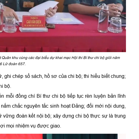
Quân khu cùng các đại biểu dự khai mạc Hội thi Bí thư chi bộ giỏi năm
6 Lữ đoàn 657.
ữ, ghi chép sổ sách, hồ sơ của chi bộ; thi hiểu biết chung;
hi bộ.
mỗi đồng chí Bí thư chi bộ tiếp tục rèn luyện bản lĩnh
t; nắm chắc nguyên tắc sinh hoạt Đảng; đổi mới nội dung,
iữ vững đoàn kết nội bộ; xây dựng chi bộ thực sự là trung
lợi mọi nhiệm vụ được giao.