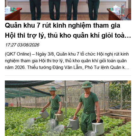
Quân khu 7 rút kinh nghiệm tham gia
Hội thi trợ lý, thủ kho quân khí giỏi toàn
quân năm 2026
17:27 03/08/2026
(QK7 Online) – Ngày 3/8, Quân khu 7 tổ chức Hội nghị rút kinh
nghiệm tham gia Hội thi trợ lý, thủ kho quân khí giỏi toàn quân
năm 2026. Thiếu tướng Đặng Văn Lẫm, Phó Tư lệnh Quân khu
dự, phát biểu chỉ đạo hội nghị. Đại tá Vũ Nam Sơn, Chủ nhiệm
Hậu cần – Kỹ thuật Quân khu chủ trì hội nghị.