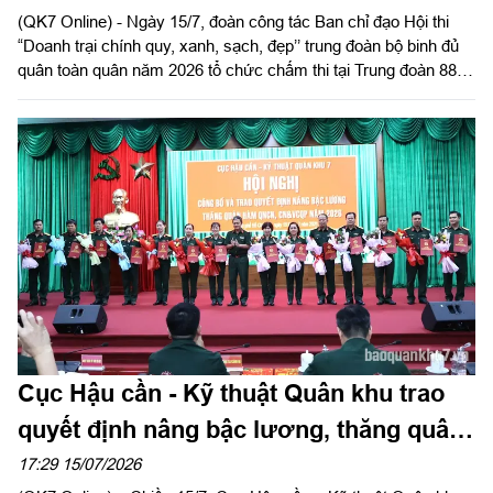
(QK7 Online) - Ngày 15/7, đoàn công tác Ban chỉ đạo Hội thi
“Doanh trại chính quy, xanh, sạch, đẹp’’ trung đoàn bộ binh đủ
quân toàn quân năm 2026 tổ chức chấm thi tại Trung đoàn 88,
Sư đoàn 302.
Cục Hậu cần - Kỹ thuật Quân khu trao
quyết định nâng bậc lương, thăng quân
hàm QNCN, CN&VCQP năm 2026
17:29 15/07/2026