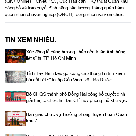
(QK7 Online) – Chiều 15/7, Cục Hậu cần – Kỹ thuật Quân khu
công bố và trao quyết định nâng bậc lương, thăng quân hàm
quân nhân chuyên nghiệp (QNCN), công nhân và viên chức
quốc phòng (CN&VCQP) năm 2026. Dự hội nghị có Đại tá Vũ
Nam Sơn, Chủ nhiệm Hậu cần – Kỹ thuật Quân khu; Đại tá
Phạm Ngọc Sơn, Chính ủy Cục Hậu cần – Kỹ thuật Quân khu.
TIN XEM NHIỀU:
Xúc động lễ dâng hương, thắp nến tri ân Anh hùng
liệt sĩ tại TP. Hồ Chí Minh
Tỉnh Tây Ninh kêu gọi cung cấp thông tin tìm kiếm
hài cốt liệt sĩ tại ấp Cầu Vịnh, xã Hảo Đước
Bộ CHQS thành phố Đồng Nai công bố quyết định
giải thể, tổ chức lại Ban Chỉ huy phòng thủ khu vực
Bàn giao chức vụ Trưởng phòng Tuyên huấn Quân
khu 7