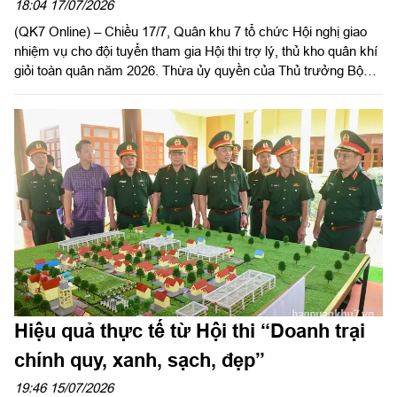
năm 2026
18:04 17/07/2026
(QK7 Online) – Chiều 17/7, Quân khu 7 tổ chức Hội nghị giao
nhiệm vụ cho đội tuyển tham gia Hội thi trợ lý, thủ kho quân khí
giỏi toàn quân năm 2026. Thừa ủy quyền của Thủ trưởng Bộ
Tư lệnh Quân khu, Đại tá Vũ Nam Sơn, Chủ nhiệm Hậu cần –
Kỹ thuật Quân khu chủ trì hội nghị.
Hiệu quả thực tế từ Hội thi “Doanh trại
chính quy, xanh, sạch, đẹp”
19:46 15/07/2026