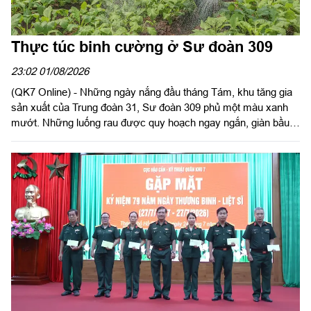
Thực túc binh cường ở Sư đoàn 309
23:02 01/08/2026
(QK7 Online) - Những ngày nắng đầu tháng Tám, khu tăng gia
sản xuất của Trung đoàn 31, Sư đoàn 309 phủ một màu xanh
mướt. Những luống rau được quy hoạch ngay ngắn, giàn bầu,
giàn mướp sai trĩu quả, khu chăn nuôi gia cầm sạch sẽ, quy
củ... là minh chứng sinh động cho hiệu quả công tác tăng gia
sản xuất, bảo đảm hậu cần bằng chính nội lực của đơn vị.