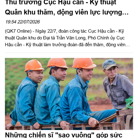
Thủ trưởng Cục Hậu cần - Kỹ thuật
Quân khu thăm, động viên lực lượng
làm nhiệm vụ tại Công viên Lê Thị Riêng
19:54 22/07/2026
(QK7 Online) - Ngày 22/7, đoàn công tác Cục Hậu cần - Kỹ
thuật Quân khu do Đại tá Trần Văn Long, Phó Chính ủy Cục
Hậu cần - Kỹ thuật làm trưởng đoàn đã đến thăm, động viên
cán bộ, chiến sĩ và các lực lượng đang thực hiện nhiệm vụ tìm
kiếm, quy tập, xác minh danh tính hài cốt liệt sĩ tại Công viên Lê
Thị Riêng.
Những chiến sĩ "sao vuông" góp sức