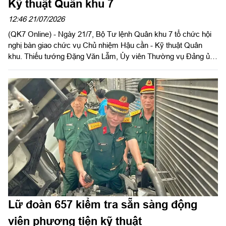
Kỹ thuật Quân khu 7
12:46 21/07/2026
(QK7 Online) - Ngày 21/7, Bộ Tư lệnh Quân khu 7 tổ chức hội
nghị bàn giao chức vụ Chủ nhiệm Hậu cần - Kỹ thuật Quân
khu. Thiếu tướng Đặng Văn Lẫm, Ủy viên Thường vụ Đảng ủy,
Phó Tư lệnh Quân khu chủ trì hội nghị. Dự hội nghị bàn giao có
Thiếu tướng Trần Đức Thắng, Phó Chủ nhiệm Chính trị Quân
khu; Đại tá Trần Hữu Nhân, Phó Tham mưu trưởng Quân khu;
lãnh đạo Ủy ban Kiểm tra Đảng ủy Quân khu; các đồng chí
trong Ban Chủ nhiệm Cục Hậu cần - Kỹ thuật Quân khu; thủ
trưởng các phòng chức năng Quân khu và các đơn vị trực
thuộc Cục Hậu cần - Kỹ thuật.
Lữ đoàn 657 kiểm tra sẵn sàng động
viên phương tiện kỹ thuật