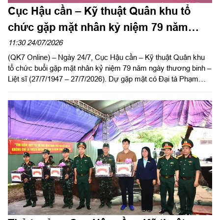
Cục Hậu cần – Kỹ thuật Quân khu tổ
chức gặp mặt nhân kỷ niệm 79 năm
ngày Thương binh - Liệt sĩ
11:30 24/07/2026
(QK7 Online) – Ngày 24/7, Cục Hậu cần – Kỹ thuật Quân khu
tổ chức buổi gặp mặt nhân kỷ niệm 79 năm ngày thương binh –
Liệt sĩ (27/7/1947 – 27/7/2026). Dự gặp mặt có Đại tá Phạm
Ngọc Sơn, Chính ủy Cục Hậu cần – Kỹ thuật Quân khu.