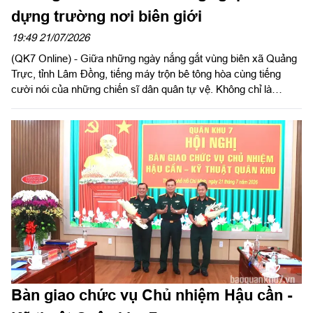
dựng trường nơi biên giới
19:49 21/07/2026
(QK7 Online) - Giữa những ngày nắng gắt vùng biên xã Quảng
Trực, tỉnh Lâm Đồng, tiếng máy trộn bê tông hòa cùng tiếng
cười nói của những chiến sĩ dân quân tự vệ. Không chỉ là
những chiến sĩ "sao vuông", các đồng chí còn trở thành những
người thợ xây đặc biệt, góp sức đẩy nhanh tiến độ Trường Phổ
thông nội trú liên cấp Tiểu học và THCS Quảng Trực.
Bàn giao chức vụ Chủ nhiệm Hậu cần -