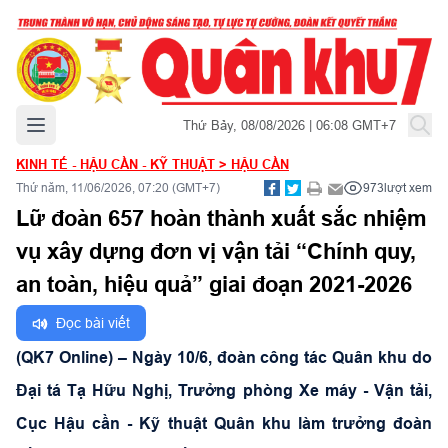
Mở menu chính
Thứ Bảy, 08/08/2026 | 06:08 GMT+7
KINH TẾ - HẬU CẦN - KỸ THUẬT
>
HẬU CẦN
Thứ năm, 11/06/2026, 07:20 (GMT+7)
973
lượt xem
Lữ đoàn 657 hoàn thành xuất sắc nhiệm
vụ xây dựng đơn vị vận tải “Chính quy,
an toàn, hiệu quả” giai đoạn 2021-2026
Đọc bài viết
(QK7 Online) – Ngày 10/6, đoàn công tác Quân khu do
Đại tá Tạ Hữu Nghị, Trưởng phòng Xe máy - Vận tải,
Cục Hậu cần - Kỹ thuật Quân khu làm trưởng đoàn