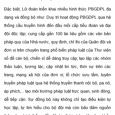
Đặc biệt, Lữ đoàn triển khai nhiều hình thức PBGDPL đa
dạng và đồng bộ như: Duy trì hoạt động PBGDPL qua hệ
thống cầu truyền hình đến đầu mối cấp tiểu đoàn và đại
đội độc lập; cung cấp gần 100 tài liệu gồm các văn bản
pháp quy của Nhà nước, quy định, chỉ thị của Quân đội và
đơn vị trên chuyên trang phổ biến pháp luật của Thư viện
số để cán bộ, chiến sĩ dễ dàng truy cập; tạo lập các nhóm
thảo luận, tương tác, cập nhật tin tức, thời sự trên các
trang, mạng xã hội của đơn vị; tổ chức sưu tầm, tuyên
truyền pháp luật qua hệ thống truyền thanh nội bộ, pa nô,
áp phích,... tạo môi trường pháp luật trực quan, sinh động,
dễ tiếp cận. Sự đồng bộ này không chỉ tạo điều kiện tự
học tập, tự tìm hiểu cho bộ đội mà còn bảo đảm nguồn