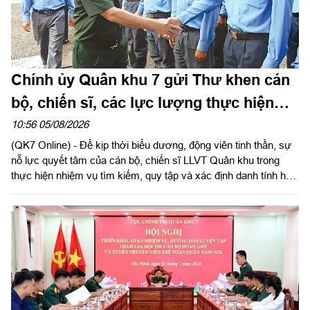
Chính ủy Quân khu 7 gửi Thư khen cán
bộ, chiến sĩ, các lực lượng thực hiện
nhiệm vụ tìm kiếm, quy tập và xác định
10:56 05/08/2026
(QK7 Online) - Để kịp thời biểu dương, động viên tinh thần, sự
danh tính hài cốt liệt sĩ
nỗ lực quyết tâm của cán bộ, chiến sĩ LLVT Quân khu trong
thực hiện nhiệm vụ tìm kiếm, quy tập và xác định danh tính hài
cốt liệt sĩ. Ngày 5/8/2026, Trung tướng Trần Vinh Ngọc, Bí thư
Đảng ủy, Chính ủy Quân khu 7 gửi Thư khen cán bộ, chiến sĩ,
các lực lượng thực hiện nhiệm vụ tìm kiếm, quy tập và xác
định danh tính hài cốt liệt sĩ. Báo Quân khu đăng toàn văn Thư
khen của đồng chí Chính ủy Quân khu 7.