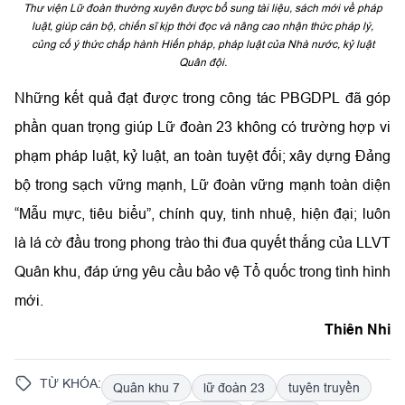
Thư viện Lữ đoàn thường xuyên được bổ sung tài liệu, sách mới về pháp
luật, giúp cán bộ, chiến sĩ kịp thời đọc và nâng cao nhận thức pháp lý,
củng cố ý thức chấp hành Hiến pháp, pháp luật của Nhà nước, kỷ luật
Quân đội.
Những kết quả đạt được trong công tác PBGDPL đã góp
phần quan trọng giúp Lữ đoàn 23 không có trường hợp vi
phạm pháp luật, kỷ luật, an toàn tuyệt đối; xây dựng Đảng
bộ trong sạch vững mạnh, Lữ đoàn vững mạnh toàn diện
“Mẫu mực, tiêu biểu”, chính quy, tinh nhuệ, hiện đại; luôn
là lá cờ đầu trong phong trào thi đua quyết thắng của LLVT
Quân khu, đáp ứng yêu cầu bảo vệ Tổ quốc trong tình hình
mới.
Thiên Nhi
TỪ KHÓA:
Quân khu 7
lữ đoàn 23
tuyên truyền