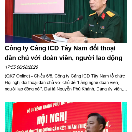
Đảng ủy, Phó Chính ủy Quân khu, Trưởng BCĐ Quân khu làm
trưởng đoàn.
Công ty Cảng ICD Tây Nam đối thoại
dân chủ với đoàn viên, người lao động
17:55 06/08/2026
(QK7 Online) - Chiều 6/8, Công ty Cảng ICD Tây Nam tổ chức
Hội nghị đối thoại dân chủ với chủ đề "Lắng nghe đoàn viên,
người lao động nói". Đại tá Nguyễn Phú Khánh, Đảng ủy viên,
Phó Tổng giám đốc Công ty Tây Nam dự và phát biểu chỉ đạo.
Thượng tá Nguyễn Ngọc Khánh, Giám đốc Công ty Cảng ICD
Tây Nam chủ trì hội nghị. Dự hội nghị có Đại tá Phạm Thị Thu
Hương, Trưởng phòng Công tác quần chúng, Cục Chính trị
Quân khu 7; Đại tá Trần Thị Mỹ Châu, Phó Tổng giám đốc
Công ty Tây Nam cùng đông đảo cán bộ, đoàn viên, người lao