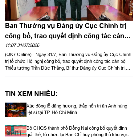
Ban Thường vụ Đảng ủy Cục Chính trị
công bố, trao quyết định công tác cán
bộ
11:07 31/07/2026
(QK7 Online) - Ngày 31/7, Ban Thường vụ Đảng ủy Cục Chính
trị tổ chức Hội nghị công bố, trao quyết định công tác cán bộ.
Thiếu tướng Trần Đức Thắng, Bí thư Đảng ủy Cục Chính trị,
Phó Chủ nhiệm Chính trị Quân khu chủ trì, trao quyết định cho
cán bộ.
TIN XEM NHIỀU:
Xúc động lễ dâng hương, thắp nến tri ân Anh hùng
liệt sĩ tại TP. Hồ Chí Minh
Bộ CHQS thành phố Đồng Nai công bố quyết định
giải thể, tổ chức lại Ban Chỉ huy phòng thủ khu vực