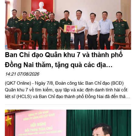
Ban Chỉ đạo Quân khu 7 và thành phố
Đồng Nai thăm, tặng quà các địa
phương hỗ trợ tìm kiếm, quy tập hài cốt
14:21 07/08/2026
(QK7 Online) - Ngày 7/8, Đoàn công tác Ban Chỉ đạo (BCĐ)
liệt sĩ
Quân khu 7 về tìm kiếm, quy tập và xác định danh tính hài cốt
liệt sĩ (HCLS) và Ban Chỉ đạo thành phố Đồng Nai đã đến thăm,
tặng quà phường Tân Khai, phường Bình Long, xã Minh Đức
và chùa Tân Minh (phường Bình Long), thành phố Đồng Nai -
các địa phương, cơ sở đã hỗ trợ, đồng hành trong hoạt động
quy tập, tìm kiếm HCLS, cầu siêu các anh hùng liệt sĩ tại xã
Minh Đức. Thiếu tướng Trần Chí Tâm, Ủy viên Thường vụ