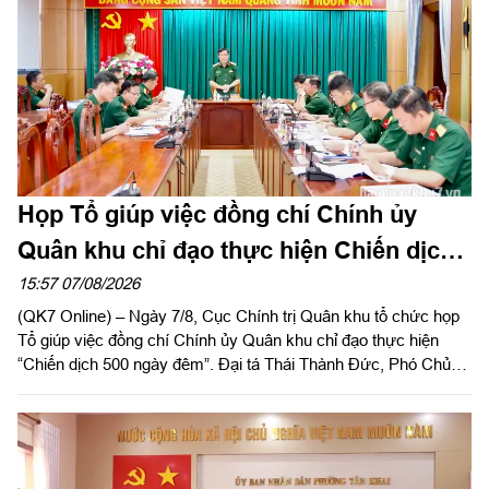
Họp Tổ giúp việc đồng chí Chính ủy
Quân khu chỉ đạo thực hiện Chiến dịch
500 ngày đêm
15:57 07/08/2026
(QK7 Online) – Ngày 7/8, Cục Chính trị Quân khu tổ chức họp
Tổ giúp việc đồng chí Chính ủy Quân khu chỉ đạo thực hiện
“Chiến dịch 500 ngày đêm”. Đại tá Thái Thành Đức, Phó Chủ
nhiệm Chính trị Quân khu chủ trì hội nghị.