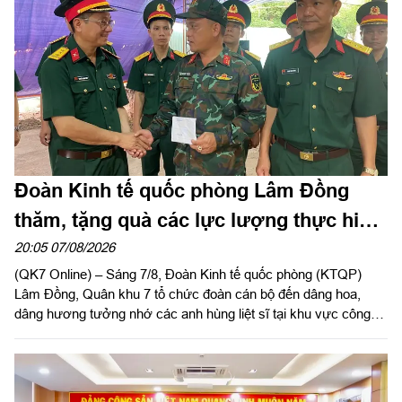
Đoàn Kinh tế quốc phòng Lâm Đồng
thăm, tặng quà các lực lượng thực hiện
nhiệm vụ tìm kiếm, quy tập hài cốt liệt sĩ
20:05 07/08/2026
(QK7 Online) – Sáng 7/8, Đoàn Kinh tế quốc phòng (KTQP)
Lâm Đồng, Quân khu 7 tổ chức đoàn cán bộ đến dâng hoa,
dâng hương tưởng nhớ các anh hùng liệt sĩ tại khu vực công
viên Lê Thị Riêng, TP Hồ Chí Minh và xã Minh Đức, thành phố
Đồng Nai do Thượng tá Đinh Nho Hùng, Đoàn trưởng Đoàn
KTQP Lâm Đồng làm trưởng đoàn.