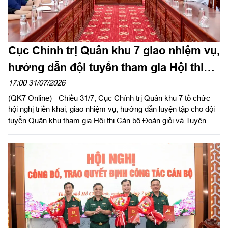
Cục Chính trị Quân khu 7 giao nhiệm vụ,
hướng dẫn đội tuyển tham gia Hội thi
Cán bộ Đoàn giỏi và Tuyên truyền viên
17:00 31/07/2026
(QK7 Online) - Chiều 31/7, Cục Chính trị Quân khu 7 tổ chức
trẻ toàn quân năm 2026
hội nghị triển khai, giao nhiệm vụ, hướng dẫn luyện tập cho đội
tuyển Quân khu tham gia Hội thi Cán bộ Đoàn giỏi và Tuyên
truyền viên trẻ toàn quân năm 2026. Đại tá Nguyễn Như Trúc,
Phó Chủ nhiệm Chính trị Quân khu chủ trì hội nghị.