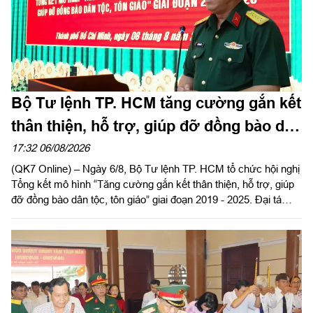
động Công ty Cảng ICD Tây Nam.
Bộ Tư lệnh TP. HCM tăng cường gắn kết
thân thiện, hỗ trợ, giúp đỡ đồng bào dân
tộc, tôn giáo
17:32 06/08/2026
(QK7 Online) – Ngày 6/8, Bộ Tư lệnh TP. HCM tổ chức hội nghị
Tổng kết mô hình “Tăng cường gắn kết thân thiện, hỗ trợ, giúp
đỡ đồng bào dân tộc, tôn giáo” giai đoạn 2019 - 2025. Đại tá
Thái Thành Đức, Phó Chủ nhiệm chính trị Quân khu dự và chỉ
đạo hội nghị.