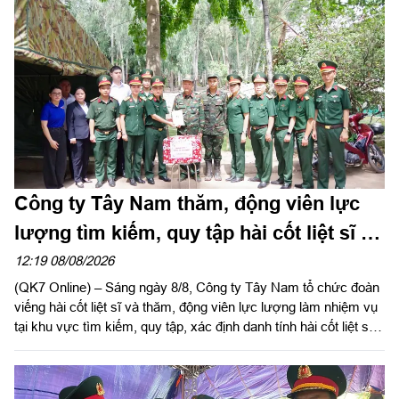
Công ty Tây Nam thăm, động viên lực
lượng tìm kiếm, quy tập hài cốt liệt sĩ tại
công viên Lê Thị Riêng
12:19 08/08/2026
(QK7 Online) – Sáng ngày 8/8, Công ty Tây Nam tổ chức đoàn
viếng hài cốt liệt sĩ và thăm, động viên lực lượng làm nhiệm vụ
tại khu vực tìm kiếm, quy tập, xác định danh tính hài cốt liệt sĩ
công viên Lê Thị Riêng (Phường Hòa Hưng, TP.HCM).