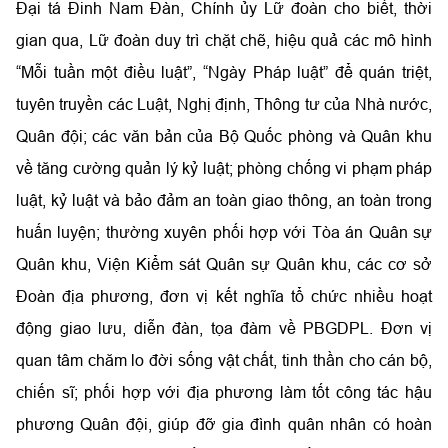
Đại tá Đinh Nam Đàn, Chính ủy Lữ đoàn cho biết, thời
gian qua, Lữ đoàn duy trì chặt chẽ, hiệu quả các mô hình
“Mỗi tuần một điều luật”, “Ngày Pháp luật” để quán triệt,
tuyên truyền các Luật, Nghị định, Thông tư của Nhà nước,
Quân đội; các văn bản của Bộ Quốc phòng và Quân khu
về tăng cường quản lý kỷ luật; phòng chống vi phạm pháp
luật, kỷ luật và bảo đảm an toàn giao thông, an toàn trong
huấn luyện; thường xuyên phối hợp với Tòa án Quân sự
Quân khu, Viện Kiểm sát Quân sự Quân khu, các cơ sở
Đoàn địa phương, đơn vị kết nghĩa tổ chức nhiều hoạt
động giao lưu, diễn đàn, tọa đàm về PBGDPL. Đơn vị
quan tâm chăm lo đời sống vật chất, tinh thần cho cán bộ,
chiến sĩ; phối hợp với địa phương làm tốt công tác hậu
phương Quân đội, giúp đỡ gia đình quân nhân có hoàn