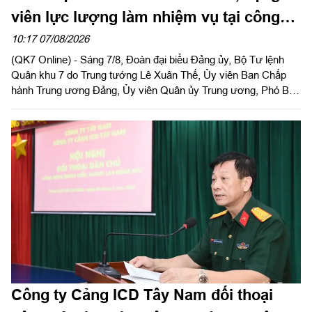
viên lực lượng làm nhiệm vụ tại công
viên Lê Thị Riêng
10:17 07/08/2026
(QK7 Online) - Sáng 7/8, Đoàn đại biểu Đảng ủy, Bộ Tư lệnh
Quân khu 7 do Trung tướng Lê Xuân Thế, Ủy viên Ban Chấp
hành Trung ương Đảng, Ủy viên Quân ủy Trung ương, Phó Bí
thư Đảng ủy, Tư lệnh Quân khu làm trưởng đoàn tổ chức dâng
hoa, dâng hương tưởng niệm cố Tổng Bí thư Trần Phú, các anh
hùng liệt sĩ và thăm, động viên lực lượng đang làm nhiệm vụ tại
công viên Lê Thị Riêng, Thành phố Hồ Chí Minh.
Công ty Cảng ICD Tây Nam đối thoại