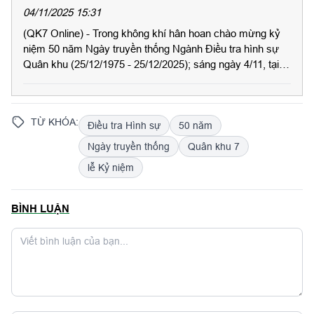
Ngành Điều tra hình sự
04/11/2025 15:31
(QK7 Online) - Trong không khí hân hoan chào mừng kỷ
niệm 50 năm Ngày truyền thống Ngành Điều tra hình sự
Quân khu (25/12/1975 - 25/12/2025); sáng ngày 4/11, tại
Thành phố Hồ Chí Minh đã diễn ra khai mạc giải Cầu lông
với sự tham gia của đông đảo cán bộ, chiến sĩ Ngành.
TỪ KHÓA:
Điều tra Hình sự
50 năm
Ngày truyền thống
Quân khu 7
lễ Kỷ niệm
BÌNH LUẬN