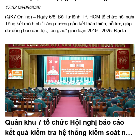
tộc, tôn giáo
17:32 06/08/2026
(QK7 Online) – Ngày 6/8, Bộ Tư lệnh TP. HCM tổ chức hội nghị
Tổng kết mô hình “Tăng cường gắn kết thân thiện, hỗ trợ, giúp
đỡ đồng bào dân tộc, tôn giáo” giai đoạn 2019 - 2025. Đại tá
Thái Thành Đức, Phó Chủ nhiệm chính trị Quân khu dự và chỉ
đạo hội nghị.
Quân khu 7 tổ chức Hội nghị báo cáo
kết quả kiểm tra hệ thống kiểm soát nội