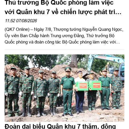
Thủ trưởng Bộ Quốc phòng làm việc
với Quân khu 7 về chiến lược phát triển
giai đoạn 2026 – 2030, tổ chức, cơ cấu
11:52 07/08/2026
(QK7 Online) – Ngày 7/8, Thượng tướng Nguyễn Quang Ngọc,
lại doanh nghiệp
Ủy viên Ban Chấp hành Trung ương Đảng, Thứ trưởng Bộ
Quốc phòng và đoàn công tác Bộ Quốc phòng làm việc với
Quân khu 7 về chiến lược phát triển giai đoạn 2026 – 2030, tổ
chức cơ cấu lại doanh nghiệp. Thiếu tướng Đặng Văn Lẫm, Ủy
viên Thường vụ Đảng ủy, Phó Tư lệnh Quân khu tiếp đoàn.
Đoàn đại biểu Quân khu 7 thăm, động