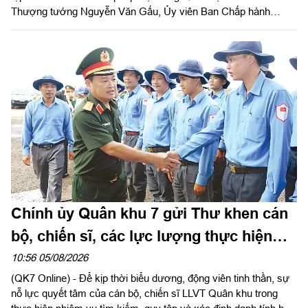
Thượng tướng Nguyễn Văn Gấu, Ủy viên Ban Chấp hành
Trung ương Đảng, Ủy viên Quân ủy Trung ương, Thứ trưởng
Bộ Quốc phòng, Chủ tịch Hội đồng Phổ biến, giáo dục pháp luật
Bộ Quốc phòng chủ trì hội nghị. Hội nghị được tổ chức bằng
hình thức trực tiếp kết hợp với trực tuyến tại 122 điểm cầu
trong toàn quân.
Chính ủy Quân khu 7 gửi Thư khen cán
bộ, chiến sĩ, các lực lượng thực hiện
nhiệm vụ tìm kiếm, quy tập và xác định
10:56 05/08/2026
(QK7 Online) - Để kịp thời biểu dương, động viên tinh thần, sự
danh tính hài cốt liệt sĩ
nỗ lực quyết tâm của cán bộ, chiến sĩ LLVT Quân khu trong