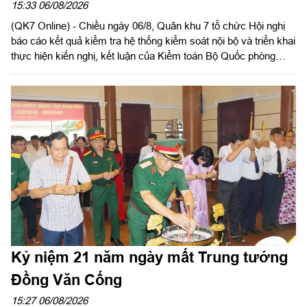
bộ
15:33 06/08/2026
(QK7 Online) - Chiều ngày 06/8, Quân khu 7 tổ chức Hội nghị
báo cáo kết quả kiểm tra hệ thống kiểm soát nội bộ và triển khai
thực hiện kiến nghị, kết luận của Kiểm toán Bộ Quốc phòng
năm 2026 trong LLVT Quân khu. Trung tướng Lê Xuân Thế, Ủy
viên Ban Chấp hành Trung ương Đảng, Ủy viên Quân ủy Trung
ương, Phó Bí thư Đảng ủy, Tư lệnh Quân khu chủ trì hội nghị.
Kỷ niệm 21 năm ngày mất Trung tướng
Đồng Văn Cống
15:27 06/08/2026