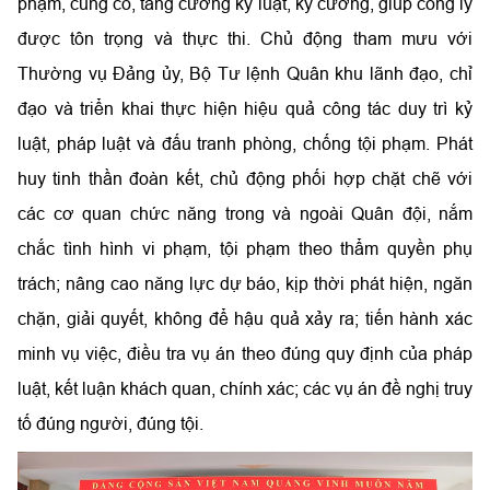
phạm, củng cố, tăng cường kỷ luật, kỷ cương, giúp công lý
được tôn trọng và thực thi. Chủ động tham mưu với
Thường vụ Đảng ủy, Bộ Tư lệnh Quân khu lãnh đạo, chỉ
đạo và triển khai thực hiện hiệu quả công tác duy trì kỷ
luật, pháp luật và đấu tranh phòng, chống tội phạm. Phát
huy tinh thần đoàn kết, chủ động phối hợp chặt chẽ với
các cơ quan chức năng trong và ngoài Quân đội, nắm
chắc tình hình vi phạm, tội phạm theo thẩm quyền phụ
trách; nâng cao năng lực dự báo, kịp thời phát hiện, ngăn
chặn, giải quyết, không để hậu quả xảy ra; tiến hành xác
minh vụ việc, điều tra vụ án theo đúng quy định của pháp
luật, kết luận khách quan, chính xác; các vụ án đề nghị truy
tố đúng người, đúng tội.