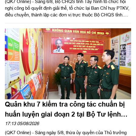
(QK7 Online) - Sáng 6/8, Bộ CHQS tỉnh Tây Ninh tổ chức hội
nghị công bố quyết định giải thể, tổ chức lại Ban Chỉ huy PTKV,
điều chuyển, thành lập các đơn vị trực thuộc Bộ CHQS tỉnh.
Thừa ủy quyền của Bộ Tư lệnh Quân khu 7, Thiếu tướng Lê
Ngọc Hải, Phó Tham mưu trưởng Quân khu dự và phát biểu
chỉ đạo.
Quân khu 7 kiểm tra công tác chuẩn bị
huấn luyện giai đoạn 2 tại Bộ Tư lệnh
Thành phố Hồ Chí Minh
17:13 05/08/2026
(QK7 Online) - Sáng ngày 5/8, thừa ủy quyền của Thủ trưởng