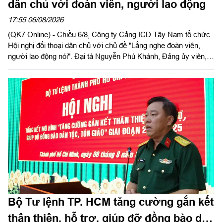
dân chủ với đoàn viên, người lao động
17:55 06/08/2026
(QK7 Online) - Chiều 6/8, Công ty Cảng ICD Tây Nam tổ chức
Hội nghị đối thoại dân chủ với chủ đề "Lắng nghe đoàn viên,
người lao động nói". Đại tá Nguyễn Phú Khánh, Đảng ủy viên,
Phó Tổng giám đốc Công ty Tây Nam dự và phát biểu chỉ đạo.
Thượng tá Nguyễn Ngọc Khánh, Giám đốc Công ty Cảng ICD
Tây Nam chủ trì hội nghị. Dự hội nghị có Đại tá Phạm Thị Thu
Hương, Trưởng phòng Công tác quần chúng, Cục Chính trị
Quân khu 7; Đại tá Trần Thị Mỹ Châu, Phó Tổng giám đốc
Công ty Tây Nam cùng đông đảo cán bộ, đoàn viên, người lao
động Công ty Cảng ICD Tây Nam.
Bộ Tư lệnh TP. HCM tăng cường gắn kết
thân thiện, hỗ trợ, giúp đỡ đồng bào dân