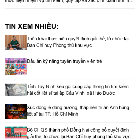
thực hiện nhiệm vụ tìm kiếm, quy tập và xác định danh tính hài
cốt liệt sĩ. Ngày 5/8/2026, Trung tướng Trần Vinh Ngọc, Bí thư
Đảng ủy, Chính ủy Quân khu 7 gửi Thư khen cán bộ, chiến sĩ,
các lực lượng thực hiện nhiệm vụ tìm kiếm, quy tập và xác
TIN XEM NHIỀU:
định danh tính hài cốt liệt sĩ. Báo Quân khu đăng toàn văn Thư
khen của đồng chí Chính ủy Quân khu 7.
Triển khai thực hiện quyết định giải thể, tổ chức lại
Ban Chỉ huy Phòng thủ khu vực
Dấu ấn kỹ năng tuyên truyền viên trẻ
Tỉnh Tây Ninh kêu gọi cung cấp thông tin tìm kiếm
hài cốt liệt sĩ tại ấp Cầu Vịnh, xã Hảo Đước
Xúc động lễ dâng hương, thắp nến tri ân Anh hùng
liệt sĩ tại TP. Hồ Chí Minh
Bộ CHQS thành phố Đồng Nai công bố quyết định
giải thể, tổ chức lại Ban Chỉ huy phòng thủ khu vực