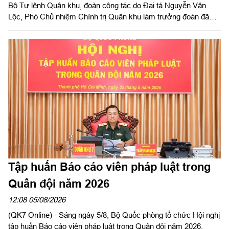
Bộ Tư lệnh Quân khu, đoàn công tác do Đại tá Nguyễn Văn
Lộc, Phó Chủ nhiệm Chính trị Quân khu làm trưởng đoàn đã
kiểm tra công tác chuẩn bị và tổ chức huấn luyện giai đoạn 2
năm 2026 tại Trung đoàn Minh Đạm và Ban Chỉ huy Quân sự
(CHQS) phường Tam Long (Bộ Tư lệnh TP Hồ Chí Minh).
Tập huấn Báo cáo viên pháp luật trong
Quân đội năm 2026
12:08 05/08/2026
(QK7 Online) - Sáng ngày 5/8, Bộ Quốc phòng tổ chức Hội nghị
tập huấn Báo cáo viên pháp luật trong Quân đội năm 2026.