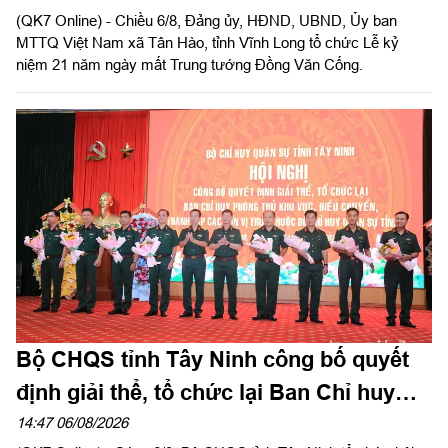
(QK7 Online) - Chiều 6/8, Đảng ủy, HĐND, UBND, Ủy ban
MTTQ Việt Nam xã Tân Hào, tỉnh Vĩnh Long tổ chức Lễ kỷ
niệm 21 năm ngày mất Trung tướng Đồng Văn Cống.
Bộ CHQS tỉnh Tây Ninh công bố quyết
định giải thể, tổ chức lại Ban Chỉ huy
phòng thủ khu vực
14:47 06/08/2026