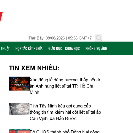
Thứ Bảy, 08/08/2026 | 05:38 GMT+7
Ỹ THUẬT
HỢP TÁC KẾT NGHĨA
GIÁO DỤC - KHOA HỌC
PHÓNG SỰ ẢNH
TIN XEM NHIỀU:
Xúc động lễ dâng hương, thắp nến tri
ân Anh hùng liệt sĩ tại TP. Hồ Chí
Minh
Tỉnh Tây Ninh kêu gọi cung cấp
thông tin tìm kiếm hài cốt liệt sĩ tại ấp
Cầu Vịnh, xã Hảo Đước
Bộ CHQS thành phố Đồng Nai công