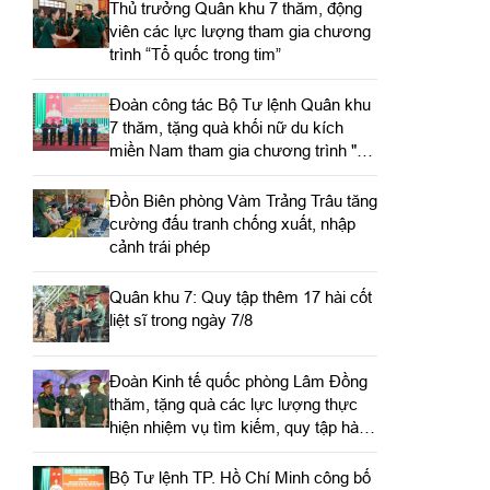
Thủ trưởng Quân khu 7 thăm, động
viên các lực lượng tham gia chương
trình “Tổ quốc trong tim”
Đoàn công tác Bộ Tư lệnh Quân khu
7 thăm, tặng quà khối nữ du kích
miền Nam tham gia chương trình "Tổ
quốc trong tim"
Đồn Biên phòng Vàm Trảng Trâu tăng
cường đấu tranh chống xuất, nhập
cảnh trái phép
Quân khu 7: Quy tập thêm 17 hài cốt
liệt sĩ trong ngày 7/8
Đoàn Kinh tế quốc phòng Lâm Đồng
thăm, tặng quà các lực lượng thực
hiện nhiệm vụ tìm kiếm, quy tập hài
cốt liệt sĩ
Bộ Tư lệnh TP. Hồ Chí Minh công bố