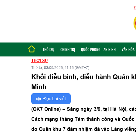
THỜI SỰ
CHÍNH TRỊ
QUỐC PHÒNG - AN NINH
VĂN HÓA -
THỜI SỰ
Thứ tư, 03/09/2025, 11:15 (GMT+7)
Khối diễu binh, diễu hành Quân k
Minh
Đọc bài viết
(QK7 Online) – Sáng ngày 3/9, tại Hà Nội, c
Cách mạng tháng Tám thành công và Quốc 
do Quân khu 7 đảm nhiệm đã vào Lăng viếng