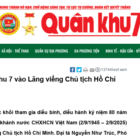
 XÃ HỘI - THỂ THAO
QUÂN SỰ ĐỊA PHƯƠNG
ĐA PHƯƠNG TIỆN
KINH TẾ - HẬU CẦN - K
13744
lượt xem
hu 7 vào Lăng viếng Chủ tịch Hồ Chí
ác khối tham gia diễu binh, diễu hành kỷ niệm 80 năm
khánh nước CHXHCN Việt Nam (2/9/1945 – 2/9/2025)
 Chủ tịch Hồ Chí Minh. Đại tá Nguyễn Như Trúc, Phó