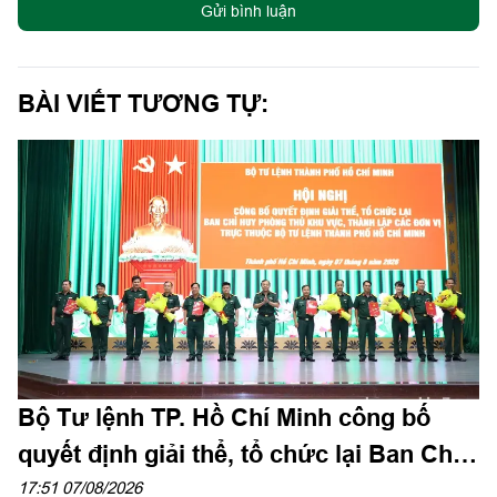
Gửi bình luận
BÀI VIẾT TƯƠNG TỰ:
Bộ Tư lệnh TP. Hồ Chí Minh công bố
quyết định giải thể, tổ chức lại Ban Chỉ
huy PTKV, thành lập các đơn vị trực
17:51 07/08/2026