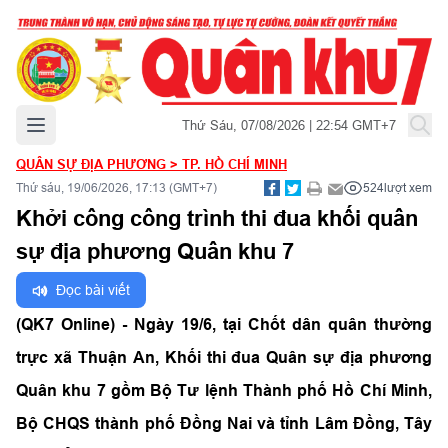
Mở menu chính
Thứ Sáu, 07/08/2026 | 22:54 GMT+7
QUÂN SỰ ĐỊA PHƯƠNG
>
TP. HỒ CHÍ MINH
Thứ sáu, 19/06/2026, 17:13 (GMT+7)
524
lượt xem
Khởi công công trình thi đua khối quân
sự địa phương Quân khu 7
Đọc bài viết
(QK7 Online) - Ngày 19/6, tại Chốt dân quân thường
trực xã Thuận An, Khối thi đua Quân sự địa phương
Quân khu 7 gồm Bộ Tư lệnh Thành phố Hồ Chí Minh,
Bộ CHQS thành phố Đồng Nai và tỉnh Lâm Đồng, Tây