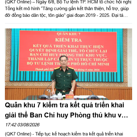
(QK7 Online) – Ngày 6/8, Bộ Tư lệnh TP. HCM tổ chức hội nghị
Tổng kết mô hình “Tăng cường gắn kết thân thiện, hỗ trợ, giúp
đỡ đồng bào dân tộc, tôn giáo” giai đoạn 2019 - 2025. Đại tá
Thái Thành Đức, Phó Chủ nhiệm chính trị Quân khu dự và chỉ
đạo hội nghị.
Quân khu 7 kiểm tra kết quả triển khai
giải thể Ban Chỉ huy Phòng thủ khu vực
tại Bộ Tư lệnh TPHCM
17:42 03/08/2026
(QK7 Online) - Tiếp tục kế hoạch kiểm tra kết quả triển khai