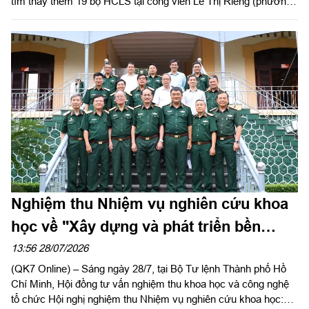
tìm thấy thêm 19 bộ HCLS tại công viên Lê Thị Riêng (phường
Hòa Hưng, TP.HCM).
Nghiệm thu Nhiệm vụ nghiên cứu khoa
học về "Xây dựng và phát triển bền
vững tiềm lực quốc phòng Thành phố
13:56 28/07/2026
(QK7 Online) – Sáng ngày 28/7, tại Bộ Tư lệnh Thành phố Hồ
Hồ Chí Minh trong thời kỳ mới"
Chí Minh, Hội đồng tư vấn nghiệm thu khoa học và công nghệ
tổ chức Hội nghị nghiệm thu Nhiệm vụ nghiên cứu khoa học: