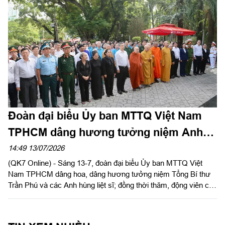
Đoàn đại biểu Ủy ban MTTQ Việt Nam
TPHCM dâng hương tưởng niệm Anh
hùng liệt sĩ
14:49 13/07/2026
(QK7 Online) - Sáng 13-7, đoàn đại biểu Ủy ban MTTQ Việt
Nam TPHCM dâng hoa, dâng hương tưởng niệm Tổng Bí thư
Trần Phú và các Anh hùng liệt sĩ; đồng thời thăm, động viên các
lực lượng đang thực hiện nhiệm vụ tìm kiếm, quy tập hài cốt liệt
sĩ tại công viên Lê Thị Riêng (phường Hòa Hưng, TPHCM).
Đồng chí Nguyễn Phước Lộc, Ủy viên Trung ương Đảng, Phó