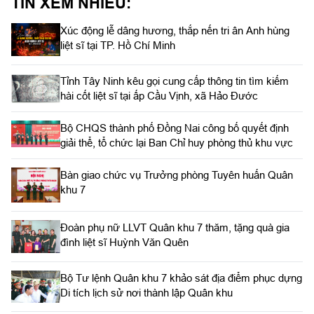
TIN XEM NHIỀU:
Bí thư Thành ủy, Chủ tịch Ủy ban MTTQ Việt Nam TPHCM làm
trưởng đoàn
Xúc động lễ dâng hương, thắp nến tri ân Anh hùng
liệt sĩ tại TP. Hồ Chí Minh
Tỉnh Tây Ninh kêu gọi cung cấp thông tin tìm kiếm
hài cốt liệt sĩ tại ấp Cầu Vịnh, xã Hảo Đước
Bộ CHQS thành phố Đồng Nai công bố quyết định
giải thể, tổ chức lại Ban Chỉ huy phòng thủ khu vực
Bàn giao chức vụ Trưởng phòng Tuyên huấn Quân
khu 7
Đoàn phụ nữ LLVT Quân khu 7 thăm, tặng quà gia
đình liệt sĩ Huỳnh Văn Quên
Bộ Tư lệnh Quân khu 7 khảo sát địa điểm phục dựng
Di tích lịch sử nơi thành lập Quân khu