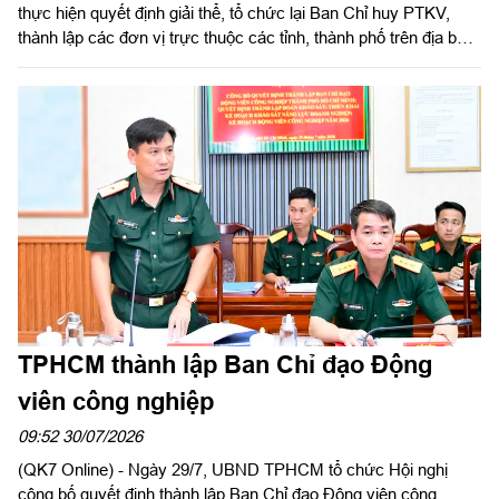
thực hiện quyết định giải thể, tổ chức lại Ban Chỉ huy PTKV,
thành lập các đơn vị trực thuộc các tỉnh, thành phố trên địa bàn
Quân khu, chiều 3/8, thừa ủy quyền Thủ trưởng Bộ Tư lệnh
Quân khu, Đại tá Trần Hữu Nhân, Phó Tham mưu trưởng Quân
khu và đoàn công tác tiến hành kiểm tra Bộ Tư lệnh Thành phố
Hồ Chí Minh. Thiếu tướng Phan Quốc Việt, Phó Tư lệnh, Tham
mưu trưởng Bộ Tư lệnh Thành phố và cơ quan Bộ Tư lệnh
Thành phố làm việc với đoàn.
TPHCM thành lập Ban Chỉ đạo Động
viên công nghiệp
09:52 30/07/2026
(QK7 Online) - Ngày 29/7, UBND TPHCM tổ chức Hội nghị
công bố quyết định thành lập Ban Chỉ đạo Động viên công