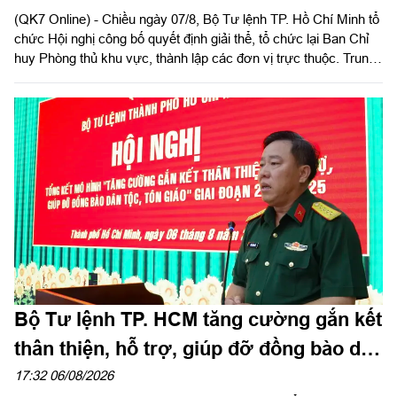
(QK7 Online) - Chiều ngày 07/8, Bộ Tư lệnh TP. Hồ Chí Minh tổ
thuộc
chức Hội nghị công bố quyết định giải thể, tổ chức lại Ban Chỉ
huy Phòng thủ khu vực, thành lập các đơn vị trực thuộc. Trung
tướng Lê Xuân Thế, Ủy viên Ban Chấp hành Trung ương Đảng,
Ủy viên Quân ủy Trung ương, Phó Bí thư Đảng ủy, Tư lệnh
Quân khu dự, chỉ đạo hội nghị. Thiếu tướng Vũ Văn Điền, Ủy
viên Ban Thường vụ Thành ủy, Tư lệnh Bộ Tư lệnh TP. Hồ Chí
Minh chủ trì hội nghị.
Bộ Tư lệnh TP. HCM tăng cường gắn kết
thân thiện, hỗ trợ, giúp đỡ đồng bào dân
tộc, tôn giáo
17:32 06/08/2026