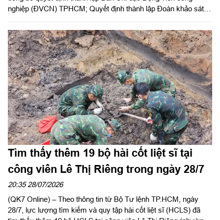
nghiệp (ĐVCN) TPHCM; Quyết định thành lập Đoàn khảo sát
và triển khai kế hoạch khảo sát năng lực doanh nghiệp; Kế
hoạch động viên công nghiệp năm 2026. Đồng chí Trần Văn
Bảy, Phó Chủ tịch UBND Thành phố chủ trì hội nghị. Dự có
Thiếu tướng Phan Quốc Việt, Phó Tư lệnh, Tham mưu trưởng
Bộ Tư lệnh TPHCM cùng các sở, ban, ngành Thành phố, các
doanh nghiệp ĐVCN được giao nhiệm vụ.
Tìm thấy thêm 19 bộ hài cốt liệt sĩ tại
công viên Lê Thị Riêng trong ngày 28/7
20:35 28/07/2026
(QK7 Online) – Theo thông tin từ Bộ Tư lệnh TP.HCM, ngày
28/7, lực lượng tìm kiếm và quy tập hài cốt liệt sĩ (HCLS) đã