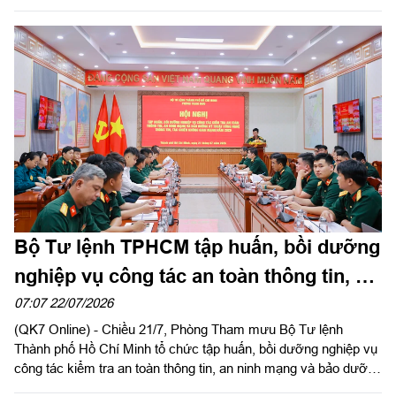
“Xây dựng và phát triển bền vững tiềm lực quốc phòng Thành
phố Hồ Chí Minh trong thời kỳ mới”. Trung tướng, PGS, TS
Trần Thái Bình, nguyên Viện trưởng Viện Chiến lược Quốc
phòng, Chủ tịch Hội đồng; Trung tướng, PGS, TS Hoàng Văn
Minh, nguyên Giám đốc Học viện Lục quân, phó Chủ tịch Hội
đồng, đồng chủ trì nghiệm thu.
Bộ Tư lệnh TPHCM tập huấn, bồi dưỡng
nghiệp vụ công tác an toàn thông tin, an
ninh mạng 2026
07:07 22/07/2026
(QK7 Online) - Chiều 21/7, Phòng Tham mưu Bộ Tư lệnh
Thành phố Hồ Chí Minh tổ chức tập huấn, bồi dưỡng nghiệp vụ
công tác kiểm tra an toàn thông tin, an ninh mạng và bảo dưỡng
kỹ thuật công nghệ thông tin, tác chiến không gian mạng năm