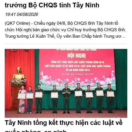
trưởng Bộ CHQS tỉnh Tây Ninh
19:41 04/08/2026
(QK7 Online) - Chiều ngày 04/8, Bộ CHQS tỉnh Tây Ninh tổ
chức Hội nghị bàn giao chức vụ Chỉ huy trưởng Bộ CHQS tỉnh.
Trung tướng Lê Xuân Thế, Ủy viên Ban Chấp hành Trung ương
Đảng, Ủy viên Quân ủy Trung ương, Phó Bí thư Đảng ủy, Tư
lệnh Quân khu 7 và đồng chí Nguyễn Văn Quyết, Ủy viên Ban
Chấp hành Trung ương Đảng, Bí thư Tỉnh ủy, Bí thư Đảng ủy
Quân sự tỉnh đồng chủ trì hội nghị.
Tây Ninh tổng kết thực hiện các luật về