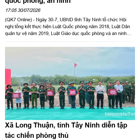
quốc phòng, an ninh
17:05 30/07/2026
(QK7 Online) - Ngày 30-7, UBND tỉnh Tây Ninh tổ chức Hội
nghị tổng kết thực hiện Luật Quốc phòng năm 2018, Luật Dân
quân tự vệ năm 2019, Luật Giáo dục quốc phòng và an ninh
năm 2013. Đại tá Trần Hữu Nhân, Phó Tham mưu trưởng Quân
khu 7 dự và phát biểu chỉ đạo. Đại tá Trần Đình Hưng, Phó Chỉ
huy trưởng, Tham mưu trưởng Bộ CHQS tỉnh, thừa ủy quyền
UBND tỉnh chủ trì hội nghị. Dự Hội nghị có Đại tá Bùi Đăng
Ninh, Chính ủy Bộ CHQS tỉnh.
Xã Long Thuận, tỉnh Tây Ninh diễn tập
tác chiến phòng thủ