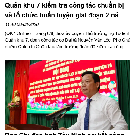
Quân khu 7 kiểm tra công tác chuẩn bị
và tổ chức huấn luyện giai đoạn 2 năm
2026 tại tỉnh Tây Ninh
11:40 06/08/2026
(QK7 Online) – Sáng 6/8, thừa ủy quyền Thủ trưởng Bộ Tư lệnh
Quân khu 7, đoàn công tác do Đại tá Nguyễn Văn Lộc, Phó Chủ
nhiệm Chính trị Quân khu làm trưởng đoàn đã kiểm tra công
tác chuẩn bị và tổ chức huấn luyện giai đoạn 2 năm 2026 tại
Trung đoàn 738 và Ban CHQS phường Tân An, Bộ CHQS tỉnh
Tây Ninh.