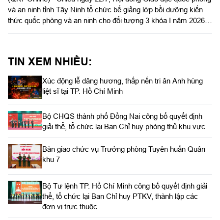
và an ninh tỉnh Tây Ninh tổ chức bế giảng lớp bồi dưỡng kiến
thức quốc phòng và an ninh cho đối tượng 3 khóa I năm 2026.
Đại tá Nguyễn Thành Đạt, Phó Chỉ huy trưởng Bộ Chỉ huy
Quân sự tỉnh dự và chủ trì bế giảng.
TIN XEM NHIỀU:
Xúc động lễ dâng hương, thắp nến tri ân Anh hùng
liệt sĩ tại TP. Hồ Chí Minh
Bộ CHQS thành phố Đồng Nai công bố quyết định
giải thể, tổ chức lại Ban Chỉ huy phòng thủ khu vực
Bàn giao chức vụ Trưởng phòng Tuyên huấn Quân
khu 7
Bộ Tư lệnh TP. Hồ Chí Minh công bố quyết định giải
thể, tổ chức lại Ban Chỉ huy PTKV, thành lập các
đơn vị trực thuộc