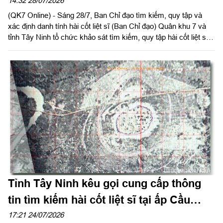
14:32 28/07/2026
(QK7 Online) - Sáng 28/7, Ban Chỉ đạo tìm kiếm, quy tập và
xác định danh tính hài cốt liệt sĩ (Ban Chỉ đạo) Quân khu 7 và
tỉnh Tây Ninh tổ chức khảo sát tìm kiếm, quy tập hài cốt liệt sĩ
(HCLS) tại tổ 20, ấp Vịnh, xã Hảo Đước.
Tỉnh Tây Ninh kêu gọi cung cấp thông
tin tìm kiếm hài cốt liệt sĩ tại ấp Cầu
Vịnh, xã Hảo Đước
17:21 24/07/2026