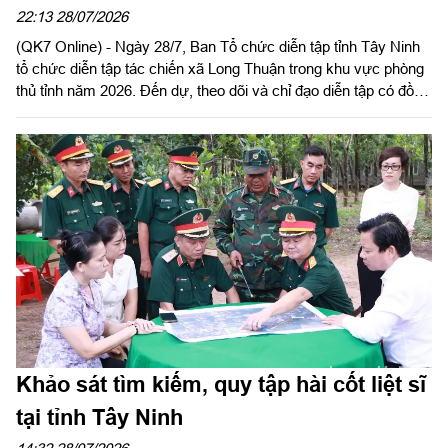
22:13 28/07/2026
(QK7 Online) - Ngày 28/7, Ban Tổ chức diễn tập tỉnh Tây Ninh
tổ chức diễn tập tác chiến xã Long Thuận trong khu vực phòng
thủ tỉnh năm 2026. Đến dự, theo dõi và chỉ đạo diễn tập có đồng
chí Nguyễn Hồng Sơn, Phó Chủ tịch HĐND tỉnh, Phó Trưởng
ban tổ chức diễn tập tỉnh; Đại tá Trần Đình Hưng, Phó Chỉ huy
trưởng, Tham mưu trưởng Bộ CHQS tỉnh, Ủy viên Ban Chỉ đạo
diễn tập tỉnh, Phó Trưởng ban thường trực Ban tổ chức diễn tập
tỉnh; Đại tá Phạm Ngọc Thạch, Phó Chỉ huy trưởng Bộ CHQS
tỉnh.
Khảo sát tìm kiếm, quy tập hài cốt liệt sĩ
tại tỉnh Tây Ninh