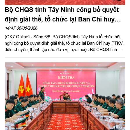
Bộ CHQS tỉnh Tây Ninh công bố quyết
định giải thể, tổ chức lại Ban Chỉ huy
phòng thủ khu vực
14:47 06/08/2026
(QK7 Online) - Sáng 6/8, Bộ CHQS tỉnh Tây Ninh tổ chức hội
nghị công bố quyết định giải thể, tổ chức lại Ban Chỉ huy PTKV,
điều chuyển, thành lập các đơn vị trực thuộc Bộ CHQS tỉnh.
Thừa ủy quyền của Bộ Tư lệnh Quân khu 7, Thiếu tướng Lê
Ngọc Hải, Phó Tham mưu trưởng Quân khu dự và phát biểu
chỉ đạo.