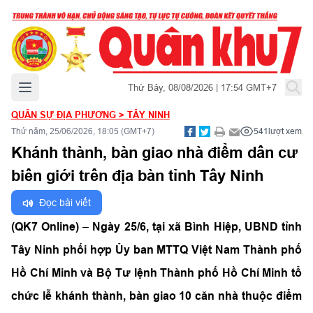
Mở menu chính
Thứ Bảy, 08/08/2026 | 17:54 GMT+7
QUÂN SỰ ĐỊA PHƯƠNG
>
TÂY NINH
Thứ năm, 25/06/2026, 18:05 (GMT+7)
541
lượt xem
Khánh thành, bàn giao nhà điểm dân cư
biên giới trên địa bàn tỉnh Tây Ninh
Đọc bài viết
(QK7 Online)
–
Ngày 25/6, tại xã Bình Hiệp, UBND tỉnh
Tây Ninh phối hợp Ủy ban MTTQ Việt Nam Thành phố
Hồ Chí Minh và Bộ Tư lệnh Thành phố Hồ Chí Minh tổ
chức lễ khánh thành, bàn giao 10 căn nhà thuộc điểm