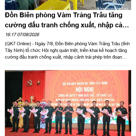
Đồn Biên phòng Vàm Trảng Trâu tăng
cường đấu tranh chống xuất, nhập cảnh
trái phép
16:17 07/08/2026
(QK7 Online) - Ngày 7/8, Đồn Biên phòng Vàm Trảng Trâu (tỉnh
Tây Ninh) tổ chức Hội nghị quán triệt, triển khai kế hoạch tăng
cường đấu tranh chống xuất, nhập cảnh trái phép trên đoạn
biên giới đơn vị quản lý.