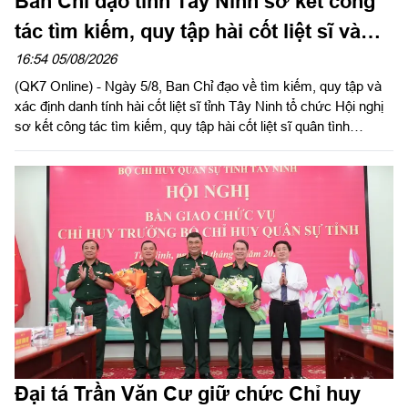
Ban Chỉ đạo tỉnh Tây Ninh sơ kết công
tác tìm kiếm, quy tập hài cốt liệt sĩ và
đẩy mạnh Chiến dịch 500 ngày đêm
16:54 05/08/2026
(QK7 Online) - Ngày 5/8, Ban Chỉ đạo về tìm kiếm, quy tập và
xác định danh tính hài cốt liệt sĩ tỉnh Tây Ninh tổ chức Hội nghị
sơ kết công tác tìm kiếm, quy tập hài cốt liệt sĩ quân tình
nguyện, chuyên gia Việt Nam hy sinh qua các thời kỳ chiến
tranh tại Campuchia đưa về nước giai đoạn XXV; rút kinh
nghiệm sau 60 ngày triển khai lấy mẫu hài cốt liệt sĩ; phát động
đợt thi đua cao điểm với chủ đề “350 ngày đêm thần tốc, quyết
thắng”. Đồng chí Phạm Tấn Hòa, Phó chủ tịch UBND tỉnh Tây
Ninh, Trưởng ban Chỉ đạo về tìm kiếm, quy tập và xác định
danh tính hài cốt liệt sĩ tỉnh Tây Ninh chủ trì hội nghị.
Đại tá Trần Văn Cư giữ chức Chỉ huy