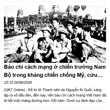
(2/7/1976 - 2/7/2026), UBKT Đảng ủy Quân khu không ngừng
được củng cố, kiện toàn và phát triển. Nhằm ghi nhận và biểu
dương những thành tích đạt được trong thời gian qua, Chính ủy
Quân khu 7 gửi thư khen cán bộ, chiến sĩ Ngành Kiểm tra Đảng
Quân khu 7. Báo Quân khu đăng toàn văn Thư khen của đồng
chí Chính ủy Quân khu.
Báo chí cách mạng ở chiến trường Nam
Bộ trong kháng chiến chống Mỹ, cứu
nước
23:10 20/06/2026
(QK7 Online) - Kể từ tờ Thanh niên do Nguyễn Ái Quốc sáng
lập ra số đầu tiên, đến nay, nền báo chí cách mạng Việt Nam đã
đi hết một chặng đường hơn 100 năm. Dưới sự lãnh đạo của
Đảng, báo chí cách mạng Việt Nam luôn đồng hành cùng dân