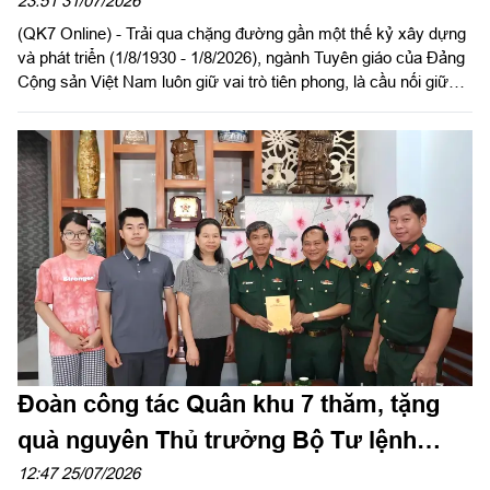
23:51 31/07/2026
(QK7 Online) - Trải qua chặng đường gần một thế kỷ xây dựng
và phát triển (1/8/1930 - 1/8/2026), ngành Tuyên giáo của Đảng
Cộng sản Việt Nam luôn giữ vai trò tiên phong, là cầu nối giữa ý
Đảng với lòng dân, củng cố vững chắc nền tảng tư tưởng và
khơi dậy mạnh mẽ tinh thần yêu nước của toàn dân tộc, góp
phần vào những thắng lợi vẻ vang của sự nghiệp cách mạng.
Đúc kết nên truyền thống vẻ vang: “Trung thành - Tận tụy - Kỷ
cương - Sáng tạo - Đoàn kết - Hiệu quả”.
Đoàn công tác Quân khu 7 thăm, tặng
quà nguyên Thủ trưởng Bộ Tư lệnh
Quân khu
12:47 25/07/2026