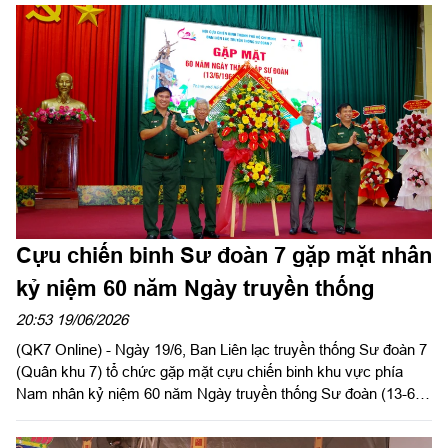
tộc. Trong cuộc kháng chiến chống Mỹ cứu nước, cùng với hệ
thống báo chí cách mạng và tiến bộ trên phạm vi cả nước,
những tờ báo xuất bản tại mặt trận ở chiến trường Nam Bộ đã
thực sự trở thành một mũi tiến công trong thế trận “hai chân”,
“ba mũi”, một thứ vũ khí tin cậy và sắc bén của Trung ương
Cục, Nhân dân và LLVT Nhân dân giải phóng miền Nam Việt
Nam.
Cựu chiến binh Sư đoàn 7 gặp mặt nhân
kỷ niệm 60 năm Ngày truyền thống
20:53 19/06/2026
(QK7 Online) - Ngày 19/6, Ban Liên lạc truyền thống Sư đoàn 7
(Quân khu 7) tổ chức gặp mặt cựu chiến binh khu vực phía
Nam nhân kỷ niệm 60 năm Ngày truyền thống Sư đoàn (13-6-
1966 / 13-6-2026).