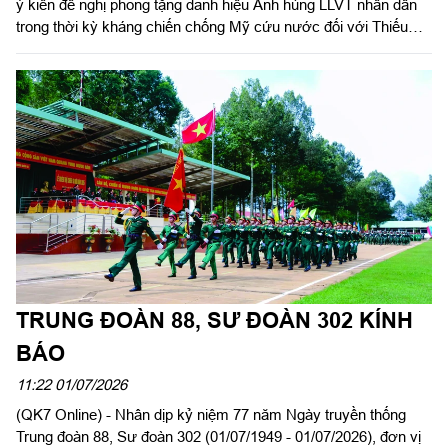
ý kiến đề nghị phong tặng danh hiệu Anh hùng LLVT nhân dân
trong thời kỳ kháng chiến chống Mỹ cứu nước đối với Thiếu
tướng Nguyễn Ngọc Doanh, nguyên Chính ủy Trung đoàn 141.
Dự hội thảo có các đồng chí nguyên lãnh đạo, chỉ huy Sư đoàn
7 qua các thời kỳ; đại diện Phòng Chính trị Trường Sĩ quan Lục
quân 2; Ban Liên lạc truyền thống Sư đoàn 7, Trung đoàn 141
miền Đông Nam Bộ; cựu chiến binh (CCB) từng trực tiếp chiến
đấu, công tác cùng Thiếu tướng Nguyễn Ngọc Doanh và đại
diện các cơ quan của Sư đoàn.
TRUNG ĐOÀN 88, SƯ ĐOÀN 302 KÍNH
BÁO
11:22 01/07/2026
(QK7 Online) - Nhân dịp kỷ niệm 77 năm Ngày truyền thống
Trung đoàn 88, Sư đoàn 302 (01/07/1949 - 01/07/2026), đơn vị