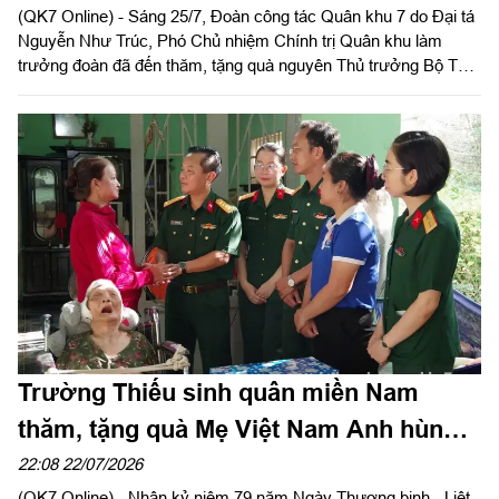
(QK7 Online) - Sáng 25/7, Đoàn công tác Quân khu 7 do Đại tá
Nguyễn Như Trúc, Phó Chủ nhiệm Chính trị Quân khu làm
trưởng đoàn đã đến thăm, tặng quà nguyên Thủ trưởng Bộ Tư
lệnh Quân khu trên địa bàn Thành phố Hồ Chí Minh nhân kỷ
niệm 79 năm Ngày Thương binh - Liệt sĩ (27/7/1947 -
27/7/2026).
Trường Thiếu sinh quân miền Nam
thăm, tặng quà Mẹ Việt Nam Anh hùng
Nguyễn Thị Khen
22:08 22/07/2026
(QK7 Online) - Nhân kỷ niệm 79 năm Ngày Thương binh - Liệt