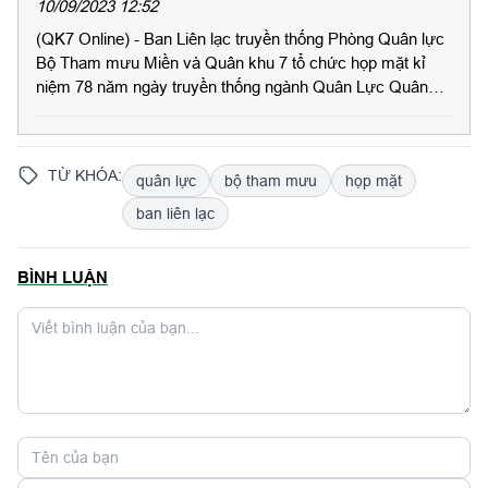
10/09/2023 12:52
(QK7 Online) - Ban Liên lạc truyền thống Phòng Quân lực
Bộ Tham mưu Miền và Quân khu 7 tổ chức họp mặt kỉ
niệm 78 năm ngày truyền thống ngành Quân Lực Quân
Đội nhân dân Việt Nam (08/9/1945- 08/9/2023); 77 năm
ngày thành lập Phòng Quân lực Bộ Tham mưu Miền và
Quân Khu 7 (08/9/1946-08/9/2023).
TỪ KHÓA:
quân lực
bộ tham mưu
họp mặt
ban liên lạc
BÌNH LUẬN