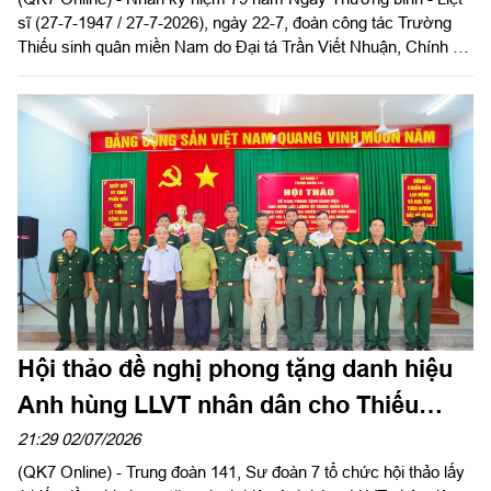
sĩ (27-7-1947 / 27-7-2026), ngày 22-7, đoàn công tác Trường
Thiếu sinh quân miền Nam do Đại tá Trần Viết Nhuận, Chính ủy
Nhà trường làm trưởng đoàn đến thăm, tặng quà Mẹ Việt Nam
Anh hùng Nguyễn Thị Khen tại ấp Bầu Trăn, xã Nhuận Đức,
Thành phố Hồ Chí Minh.
Hội thảo đề nghị phong tặng danh hiệu
Anh hùng LLVT nhân dân cho Thiếu
tướng Nguyễn Ngọc Doanh
21:29 02/07/2026
(QK7 Online) - Trung đoàn 141, Sư đoàn 7 tổ chức hội thảo lấy