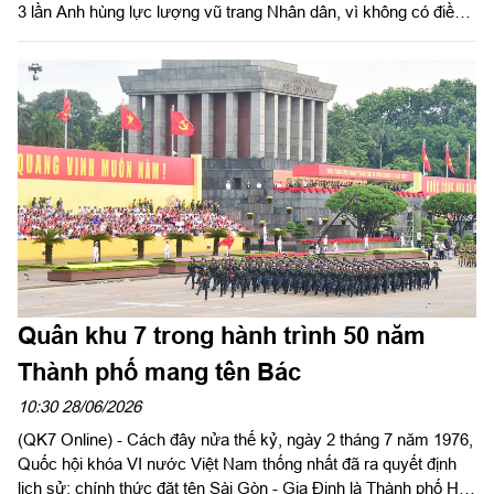
3 lần Anh hùng lực lượng vũ trang Nhân dân, vì không có điều
kiện tổ chức họp mặt đông đủ, Đảng ủy, Ban Chỉ huy Trung
đoàn trân trọng gửi tới các đồng chí sĩ quan, quân nhân chuyên
nghiệp, công nhân viên quốc phòng, hạ sĩ quan - binh sĩ, các
đồng chí thương binh, bệnh binh, gia đình liệt sĩ, các đồng chí
đã nghỉ hưu, phục viên, xuất ngũ, chuyển ngành đã công tác tại
Trung đoàn qua các thời kỳ lời thăm hỏi ân cần, thân thiết nhất.
Kính chúc các đồng chí và gia đình mạnh khỏe, hạnh phúc, tiếp
tục phát huy truyền thống đơn vị Anh hùng lực lượng vũ trang
Nhân dân trên mọi lĩnh vực công tác.
Quân khu 7 trong hành trình 50 năm
Thành phố mang tên Bác
10:30 28/06/2026
(QK7 Online) - Cách đây nửa thế kỷ, ngày 2 tháng 7 năm 1976,
Quốc hội khóa VI nước Việt Nam thống nhất đã ra quyết định
lịch sử: chính thức đặt tên Sài Gòn - Gia Định là Thành phố Hồ