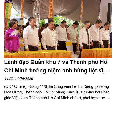
Lãnh đạo Quân khu 7 và Thành phố Hồ
Chí Minh tưởng niệm anh hùng liệt sĩ,
đồng bào yêu nước tại công viên Lê Thị
11:20 14/06/2026
(QK7 Online) - Sáng 14/6, tại Công viên Lê Thị Riêng (phường
Riêng
Hòa Hưng, Thành phố Hồ Chí Minh), Ban Trị sự Giáo hội Phật
giáo Việt Nam Thành phố Hồ Chí Minh chủ trì, phối hợp các
đơn vị tổ chức Lễ tưởng niệm, kỳ siêu các Anh hùng liệt sĩ,
đồng bào yêu nước hy sinh trong cuộc Tổng tiến công và nổi
dậy Xuân Mậu Thân năm 1968.