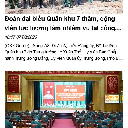
Đoàn đại biểu Quân khu 7 thăm, động
viên lực lượng làm nhiệm vụ tại công
viên Lê Thị Riêng
10:17 07/08/2026
(QK7 Online) - Sáng 7/8, Đoàn đại biểu Đảng ủy, Bộ Tư lệnh
Quân khu 7 do Trung tướng Lê Xuân Thế, Ủy viên Ban Chấp
hành Trung ương Đảng, Ủy viên Quân ủy Trung ương, Phó Bí
thư Đảng ủy, Tư lệnh Quân khu làm trưởng đoàn tổ chức dâng
hoa, dâng hương tưởng niệm cố Tổng Bí thư Trần Phú, các anh
hùng liệt sĩ và thăm, động viên lực lượng đang làm nhiệm vụ tại
công viên Lê Thị Riêng, Thành phố Hồ Chí Minh.