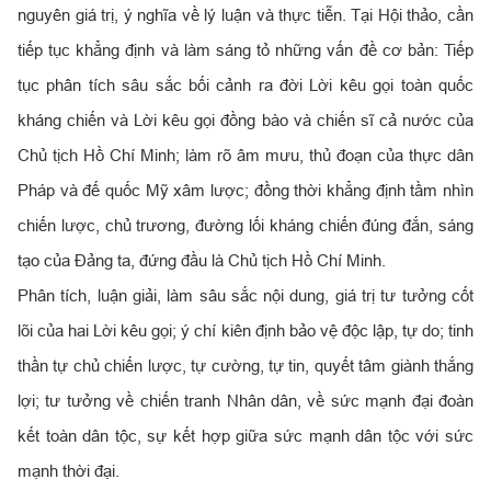
nguyên giá trị, ý nghĩa về lý luận và thực tiễn. Tại Hội thảo, cần
tiếp tục khẳng định và làm sáng tỏ những vấn đề cơ bản: Tiếp
tục phân tích sâu sắc bối cảnh ra đời Lời kêu gọi toàn quốc
kháng chiến và Lời kêu gọi đồng bào và chiến sĩ cả nước của
Chủ tịch Hồ Chí Minh; làm rõ âm mưu, thủ đoạn của thực dân
Pháp và đế quốc Mỹ xâm lược; đồng thời khẳng định tầm nhìn
chiến lược, chủ trương, đường lối kháng chiến đúng đắn, sáng
tạo của Đảng ta, đứng đầu là Chủ tịch Hồ Chí Minh.
Phân tích, luận giải, làm sâu sắc nội dung, giá trị tư tưởng cốt
lõi của hai Lời kêu gọi; ý chí kiên định bảo vệ độc lập, tự do; tinh
thần tự chủ chiến lược, tự cường, tự tin, quyết tâm giành thắng
lợi; tư tưởng về chiến tranh Nhân dân, về sức mạnh đại đoàn
kết toàn dân tộc, sự kết hợp giữa sức mạnh dân tộc với sức
mạnh thời đại.