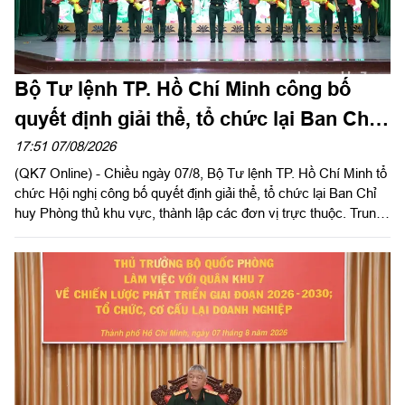
Bộ Tư lệnh TP. Hồ Chí Minh công bố
quyết định giải thể, tổ chức lại Ban Chỉ
huy PTKV, thành lập các đơn vị trực
17:51 07/08/2026
(QK7 Online) - Chiều ngày 07/8, Bộ Tư lệnh TP. Hồ Chí Minh tổ
thuộc
chức Hội nghị công bố quyết định giải thể, tổ chức lại Ban Chỉ
huy Phòng thủ khu vực, thành lập các đơn vị trực thuộc. Trung
tướng Lê Xuân Thế, Ủy viên Ban Chấp hành Trung ương Đảng,
Ủy viên Quân ủy Trung ương, Phó Bí thư Đảng ủy, Tư lệnh
Quân khu dự, chỉ đạo hội nghị. Thiếu tướng Vũ Văn Điền, Ủy
viên Ban Thường vụ Thành ủy, Tư lệnh Bộ Tư lệnh TP. Hồ Chí
Minh chủ trì hội nghị.