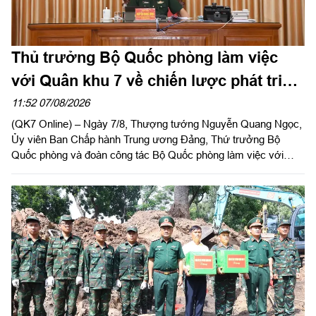
Thủ trưởng Bộ Quốc phòng làm việc
với Quân khu 7 về chiến lược phát triển
giai đoạn 2026 – 2030, tổ chức, cơ cấu
11:52 07/08/2026
(QK7 Online) – Ngày 7/8, Thượng tướng Nguyễn Quang Ngọc,
lại doanh nghiệp
Ủy viên Ban Chấp hành Trung ương Đảng, Thứ trưởng Bộ
Quốc phòng và đoàn công tác Bộ Quốc phòng làm việc với
Quân khu 7 về chiến lược phát triển giai đoạn 2026 – 2030, tổ
chức cơ cấu lại doanh nghiệp. Thiếu tướng Đặng Văn Lẫm, Ủy
viên Thường vụ Đảng ủy, Phó Tư lệnh Quân khu tiếp đoàn.