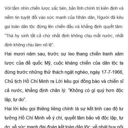
Với tầm nhìn chiến lược sắc bén, bản lĩnh chính trị kiên định và
niềm tin tuyệt đối vào sức mạnh của Nhân dân, Người đã kêu
gọi toàn dân tộc đứng lên chiến đấu và khẳng định quyết tâm:
“Thà hy sinh tất cả chứ nhất định không chịu mất nước, nhất
định không chịu làm nô lệ”.
Hai mươi năm sau, trước sự leo thang chiến tranh xâm
lược của đế quốc Mỹ, cuộc kháng chiến của dân tộc ta
đứng trước những thử thách ngặt nghèo, ngày 17-7-1966,
Chủ tịch Hồ Chí Minh ra Lời kêu gọi đồng bào và chiến sĩ
cả nước, khẳng định chân lý: “Không có gì quý hơn độc
lập, tự do”.
Hai lời kêu gọi thiêng liêng chính là sự kết tinh cao độ tư
tưởng Hồ Chí Minh về ý chí, quyết tâm bảo vệ độc lập, tự
do; về sức mạnh đại đoàn kết toàn dân tộc; về phát huy nội