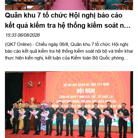
Quân khu 7 tổ chức Hội nghị báo cáo
kết quả kiểm tra hệ thống kiểm soát nội
bộ
15:33 06/08/2026
(QK7 Online) - Chiều ngày 06/8, Quân khu 7 tổ chức Hội nghị
báo cáo kết quả kiểm tra hệ thống kiểm soát nội bộ và triển khai
thực hiện kiến nghị, kết luận của Kiểm toán Bộ Quốc phòng
năm 2026 trong LLVT Quân khu. Trung tướng Lê Xuân Thế, Ủy
viên Ban Chấp hành Trung ương Đảng, Ủy viên Quân ủy Trung
ương, Phó Bí thư Đảng ủy, Tư lệnh Quân khu chủ trì hội nghị.