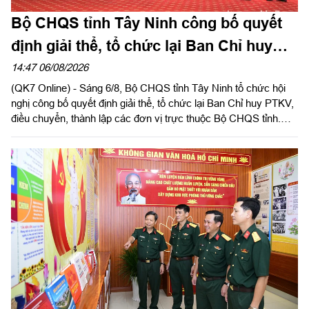
Bộ CHQS tỉnh Tây Ninh công bố quyết
định giải thể, tổ chức lại Ban Chỉ huy
phòng thủ khu vực
14:47 06/08/2026
(QK7 Online) - Sáng 6/8, Bộ CHQS tỉnh Tây Ninh tổ chức hội
nghị công bố quyết định giải thể, tổ chức lại Ban Chỉ huy PTKV,
điều chuyển, thành lập các đơn vị trực thuộc Bộ CHQS tỉnh.
Thừa ủy quyền của Bộ Tư lệnh Quân khu 7, Thiếu tướng Lê
Ngọc Hải, Phó Tham mưu trưởng Quân khu dự và phát biểu
chỉ đạo.