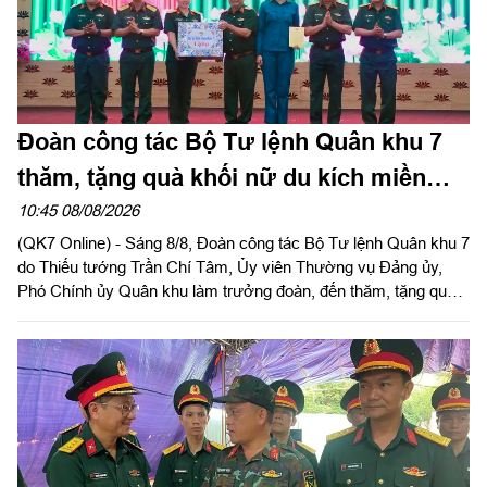
Đoàn công tác Bộ Tư lệnh Quân khu 7
thăm, tặng quà khối nữ du kích miền
Nam tham gia chương trình "Tổ quốc
10:45 08/08/2026
(QK7 Online) - Sáng 8/8, Đoàn công tác Bộ Tư lệnh Quân khu 7
trong tim"
do Thiếu tướng Trần Chí Tâm, Ủy viên Thường vụ Đảng ủy,
Phó Chính ủy Quân khu làm trưởng đoàn, đến thăm, tặng quà
động viên lực lượng khối nữ du kích miền Nam luyện tập phục
vụ chương trình "Tổ quốc trong tim" do báo Nhân dân tổ chức.