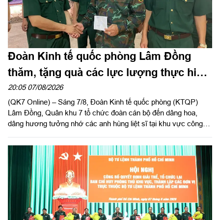
Đoàn Kinh tế quốc phòng Lâm Đồng
thăm, tặng quà các lực lượng thực hiện
nhiệm vụ tìm kiếm, quy tập hài cốt liệt sĩ
20:05 07/08/2026
(QK7 Online) – Sáng 7/8, Đoàn Kinh tế quốc phòng (KTQP)
Lâm Đồng, Quân khu 7 tổ chức đoàn cán bộ đến dâng hoa,
dâng hương tưởng nhớ các anh hùng liệt sĩ tại khu vực công
viên Lê Thị Riêng, TP Hồ Chí Minh và xã Minh Đức, thành phố
Đồng Nai do Thượng tá Đinh Nho Hùng, Đoàn trưởng Đoàn
KTQP Lâm Đồng làm trưởng đoàn.