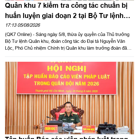
Quân khu 7 kiểm tra công tác chuẩn bị
huấn luyện giai đoạn 2 tại Bộ Tư lệnh
Thành phố Hồ Chí Minh
17:13 05/08/2026
(QK7 Online) - Sáng ngày 5/8, thừa ủy quyền của Thủ trưởng
Bộ Tư lệnh Quân khu, đoàn công tác do Đại tá Nguyễn Văn
Lộc, Phó Chủ nhiệm Chính trị Quân khu làm trưởng đoàn đã
kiểm tra công tác chuẩn bị và tổ chức huấn luyện giai đoạn 2
năm 2026 tại Trung đoàn Minh Đạm và Ban Chỉ huy Quân sự
(CHQS) phường Tam Long (Bộ Tư lệnh TP Hồ Chí Minh).