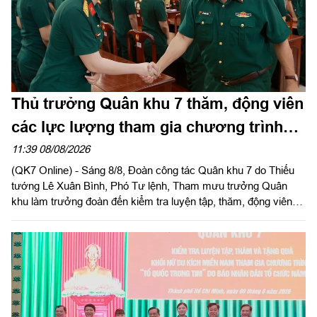
Thủ trưởng Quân khu 7 thăm, động viên
các lực lượng tham gia chương trình
“Tổ quốc trong tim”
11:39 08/08/2026
(QK7 Online) - Sáng 8/8, Đoàn công tác Quân khu 7 do Thiếu
tướng Lê Xuân Bình, Phó Tư lệnh, Tham mưu trưởng Quân
khu làm trưởng đoàn đến kiểm tra luyện tập, thăm, động viên
các khối tham gia Chương trình “Tổ quốc trong tim” do Báo
Nhân Dân tổ chức tại Sư đoàn 309 và Lữ đoàn 25.