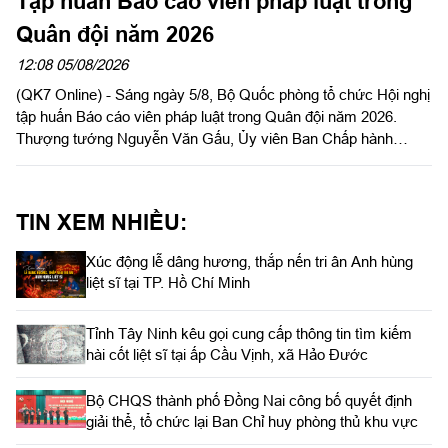
Tập huấn Báo cáo viên pháp luật trong
Quân đội năm 2026
12:08 05/08/2026
(QK7 Online) - Sáng ngày 5/8, Bộ Quốc phòng tổ chức Hội nghị
tập huấn Báo cáo viên pháp luật trong Quân đội năm 2026.
Thượng tướng Nguyễn Văn Gấu, Ủy viên Ban Chấp hành
Trung ương Đảng, Ủy viên Quân ủy Trung ương, Thứ trưởng
Bộ Quốc phòng, Chủ tịch Hội đồng Phổ biến, giáo dục pháp luật
Bộ Quốc phòng chủ trì hội nghị. Hội nghị được tổ chức bằng
TIN XEM NHIỀU:
hình thức trực tiếp kết hợp với trực tuyến tại 122 điểm cầu
trong toàn quân.
Xúc động lễ dâng hương, thắp nến tri ân Anh hùng
liệt sĩ tại TP. Hồ Chí Minh
Tỉnh Tây Ninh kêu gọi cung cấp thông tin tìm kiếm
hài cốt liệt sĩ tại ấp Cầu Vịnh, xã Hảo Đước
Bộ CHQS thành phố Đồng Nai công bố quyết định
giải thể, tổ chức lại Ban Chỉ huy phòng thủ khu vực