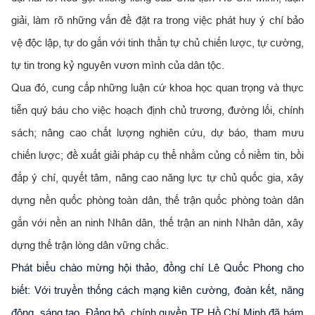
giải, làm rõ những vấn đề đặt ra trong việc phát huy ý chí bảo
vệ độc lập, tự do gắn với tinh thần tự chủ chiến lược, tự cường,
tự tin trong kỷ nguyên vươn mình của dân tộc.
Qua đó, cung cấp những luận cứ khoa học quan trọng và thực
tiễn quý báu cho việc hoạch định chủ trương, đường lối, chính
sách; nâng cao chất lượng nghiên cứu, dự báo, tham mưu
chiến lược; đề xuất giải pháp cụ thể nhằm củng cố niềm tin, bồi
đắp ý chí, quyết tâm, nâng cao năng lực tự chủ quốc gia, xây
dựng nền quốc phòng toàn dân, thế trận quốc phòng toàn dân
gắn với nền an ninh Nhân dân, thế trận an ninh Nhân dân, xây
dựng thế trận lòng dân vững chắc.
Phát biểu chào mừng hội thảo, đồng chí Lê Quốc Phong cho
biết: Với truyền thống cách mạng kiên cường, đoàn kết, năng
động, sáng tạo, Đảng bộ, chính quyền TP Hồ Chí Minh đã bám