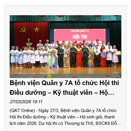
Bệnh viện Quân y 7A tổ chức Hội thi
Điều dưỡng – Kỹ thuật viên – Hộ
sinh giỏi, thanh lịch năm 2026
27/03/2026 19:11
(QK7 Online) - Ngày 27/3, Bệnh viện Quân y 7A tổ chức
Hội thi Điều dưỡng – Kỹ thuật viên – Hộ sinh giỏi, thanh
lịch năm 2026. Dự hội thi có Thượng tá ThS, BSCKII Đỗ
Ngọc Thành, Giám đốc Bệnh viện; Đại tá Tô Văn Vịnh,