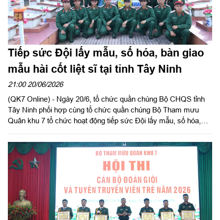
Tiếp sức Đội lấy mẫu, số hóa, bàn giao
mẫu hài cốt liệt sĩ tại tỉnh Tây Ninh
21:00 20/06/2026
(QK7 Online) - Ngày 20/6, tổ chức quần chúng Bộ CHQS tỉnh
Tây Ninh phối hợp cùng tổ chức quần chúng Bộ Tham mưu
Quân khu 7 tổ chức hoạt động tiếp sức Đội lấy mẫu, số hóa,
bàn giao mẫu hài cốt liệt sĩ tại Nghĩa trang liệt sĩ Long An
(phường Long An) và Nghĩa trang liệt sĩ Đức Hòa (xã Đức Hòa)
đối với các phần mộ liệt sĩ chưa xác định được thông tin. Tham
gia hoạt động có Thượng tá Võ Lê Hiến, Phó Chủ nhiệm Chính
trị Bộ CHQS tỉnh Tây Ninh; Thượng tá Nguyễn Thành Trung,
Phó Chủ nhiệm Chính trị Bộ Tham mưu Quân khu 7.