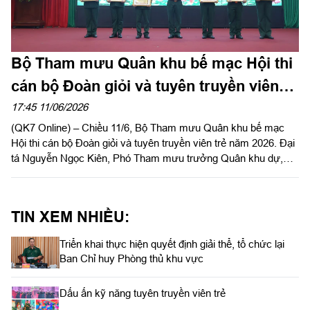
Bộ Tham mưu Quân khu bế mạc Hội thi
cán bộ Đoàn giỏi và tuyên truyền viên
trẻ năm 2026
17:45 11/06/2026
(QK7 Online) – Chiều 11/6, Bộ Tham mưu Quân khu bế mạc
Hội thi cán bộ Đoàn giỏi và tuyên truyền viên trẻ năm 2026. Đại
tá Nguyễn Ngọc Kiên, Phó Tham mưu trưởng Quân khu dự,
phát biểu chỉ đạo.
TIN XEM NHIỀU:
Triển khai thực hiện quyết định giải thể, tổ chức lại
Ban Chỉ huy Phòng thủ khu vực
Dấu ấn kỹ năng tuyên truyền viên trẻ