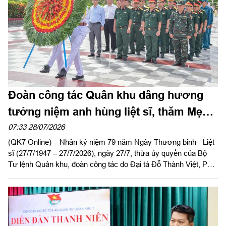
Đoàn công tác Quân khu dâng hương
tưởng niệm anh hùng liệt sĩ, thăm Mẹ
Việt Nam Anh hùng tại tỉnh Lâm Đồng
07:33 28/07/2026
(QK7 Online) – Nhân kỷ niệm 79 năm Ngày Thương binh - Liệt
sĩ (27/7/1947 – 27/7/2026), ngày 27/7, thừa ủy quyền của Bộ
Tư lệnh Quân khu, đoàn công tác do Đại tá Đỗ Thành Việt, Phó
Chủ nhiệm Ủy ban Kiểm tra Đảng ủy Quân khu làm trưởng
đoàn đến dâng hoa, dâng hương tưởng niệm các anh hùng liệt
sĩ tại Nghĩa trang Liệt sĩ Bình Thuận, tỉnh Lâm Đồng.