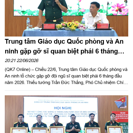
Trung tâm Giáo dục Quốc phòng và An
ninh gặp gỡ sĩ quan biệt phái 6 tháng
đầu năm 2026
20:21 22/06/2026
(QK7 Online) – Chiều 22/6, Trung tâm Giáo dục Quốc phòng và
An ninh tổ chức gặp gỡ đội ngũ sĩ quan biệt phái 6 tháng đầu
năm 2026. Thiếu tướng Trần Đức Thắng, Phó Chủ nhiệm Chính
trị Quân khu dự và phát biểu chỉ đạo.