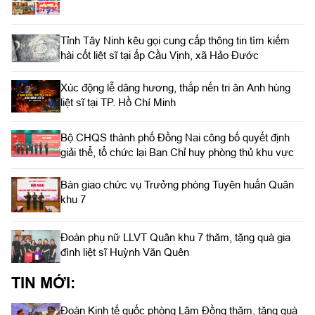
Tỉnh Tây Ninh kêu gọi cung cấp thông tin tìm kiếm
hài cốt liệt sĩ tại ấp Cầu Vịnh, xã Hảo Đước
Xúc động lễ dâng hương, thắp nến tri ân Anh hùng
liệt sĩ tại TP. Hồ Chí Minh
Bộ CHQS thành phố Đồng Nai công bố quyết định
giải thể, tổ chức lại Ban Chỉ huy phòng thủ khu vực
Bàn giao chức vụ Trưởng phòng Tuyên huấn Quân
khu 7
Đoàn phụ nữ LLVT Quân khu 7 thăm, tặng quà gia
đình liệt sĩ Huỳnh Văn Quên
TIN MỚI:
Đoàn Kinh tế quốc phòng Lâm Đồng thăm, tặng quà