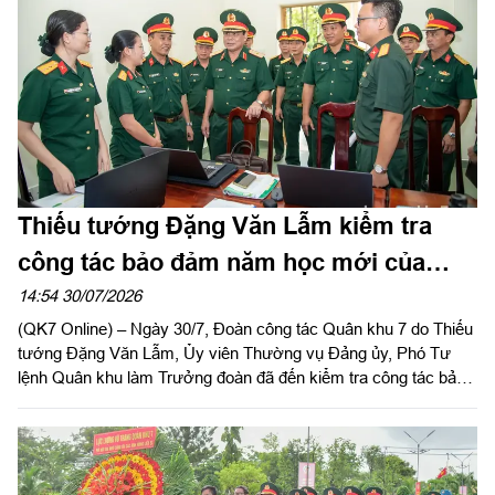
Thiếu tướng Đặng Văn Lẫm kiểm tra
công tác bảo đảm năm học mới của
Trường Thiếu sinh quân miền Nam
14:54 30/07/2026
(QK7 Online) – Ngày 30/7, Đoàn công tác Quân khu 7 do Thiếu
tướng Đặng Văn Lẫm, Ủy viên Thường vụ Đảng ủy, Phó Tư
lệnh Quân khu làm Trưởng đoàn đã đến kiểm tra công tác bảo
đảm chuẩn bị khai giảng năm học 2026–2027 tại Trường Thiếu
sinh quân miền Nam.