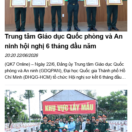
Trung tâm Giáo dục Quốc phòng và An
ninh hội nghị 6 tháng đầu năm
20:20 22/06/2026
(QK7 Online) – Ngày 22/6, Đảng ủy Trung tâm Giáo dục Quốc
phòng và An ninh (GDQPAN), Đại học Quốc gia Thành phố Hồ
Chí Minh (ĐHQG-HCM) tổ chức Hội nghị sơ kết 6 tháng đầu
năm 2026. Thiếu tướng, TS. Trần Đức Thắng, Bí thư Đảng ủy
Cục Chính trị, Phó Chủ nhiệm Chính trị Quân khu dự, phát biểu
chỉ đạo.