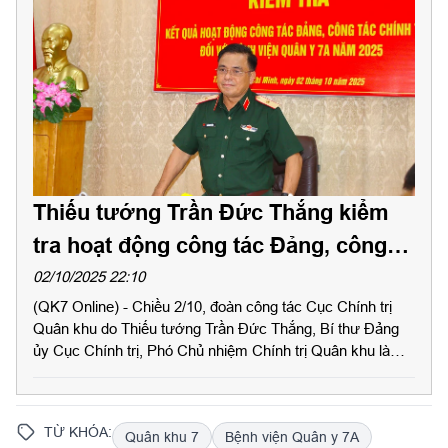
Thiếu tướng Trần Đức Thắng kiểm
tra hoạt động công tác Đảng, công
tác chính trị Bệnh viện Quân y 7A
02/10/2025 22:10
(QK7 Online) - Chiều 2/10, đoàn công tác Cục Chính trị
Quân khu do Thiếu tướng Trần Đức Thắng, Bí thư Đảng
ủy Cục Chính trị, Phó Chủ nhiệm Chính trị Quân khu làm
trưởng đoàn tiến hành kiểm tra, nắm tình hình hoạt động
công tác Đảng, công tác chính trị (CTĐ, CTCT) năm 2025
đối với Bệnh viện Quân y (BVQY) 7A.
TỪ KHÓA:
Quân khu 7
Bệnh viện Quân y 7A