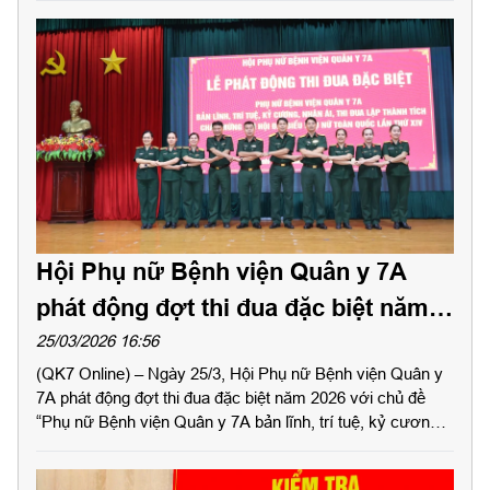
Phó Giám đốc Bệnh viện; Đại tá BSCKII Trần Hồng Tâm,
Phó Giám đốc Bệnh viện; Thượng tá BSCKII Bùi Thanh
Hoàng, Phó Giám đốc Bệnh viện; Trung tá BSCKII
Nguyễn Minh Tâm, Phó Giám đốc Bệnh viện.
Hội Phụ nữ Bệnh viện Quân y 7A
phát động đợt thi đua đặc biệt năm
2026
25/03/2026 16:56
(QK7 Online) – Ngày 25/3, Hội Phụ nữ Bệnh viện Quân y
7A phát động đợt thi đua đặc biệt năm 2026 với chủ đề
“Phụ nữ Bệnh viện Quân y 7A bản lĩnh, trí tuệ, kỷ cương,
nhân ái, thi đua lập thành tích chào mừng Đại hội đại biểu
Phụ nữ toàn quốc lần thứ XIV”.