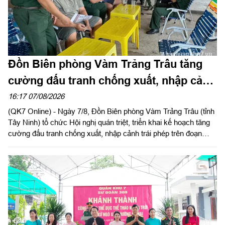
Đồn Biên phòng Vàm Trảng Trâu tăng
cường đấu tranh chống xuất, nhập cảnh
trái phép
16:17 07/08/2026
(QK7 Online) - Ngày 7/8, Đồn Biên phòng Vàm Trảng Trâu (tỉnh
Tây Ninh) tổ chức Hội nghị quán triệt, triển khai kế hoạch tăng
cường đấu tranh chống xuất, nhập cảnh trái phép trên đoạn
biên giới đơn vị quản lý.