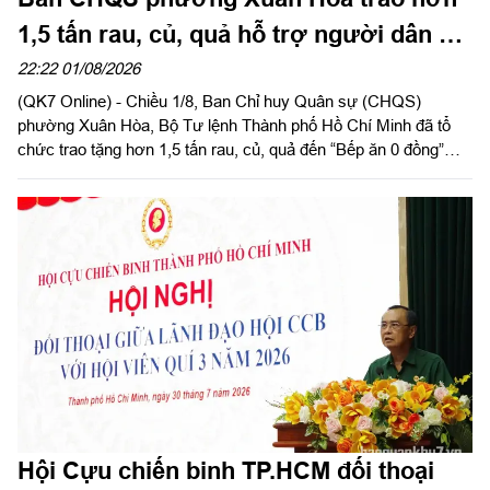
1,5 tấn rau, củ, quả hỗ trợ người dân có
hoàn cảnh khó khăn
22:22 01/08/2026
(QK7 Online) - Chiều 1/8, Ban Chỉ huy Quân sự (CHQS)
phường Xuân Hòa, Bộ Tư lệnh Thành phố Hồ Chí Minh đã tổ
chức trao tặng hơn 1,5 tấn rau, củ, quả đến “Bếp ăn 0 đồng”
cùng các hộ dân có hoàn cảnh khó khăn trên địa bàn phường
Thạnh Mỹ Tây và Tăng Nhơn Phú (Thành phố Hồ Chí Minh).
Hội Cựu chiến binh TP.HCM đối thoại