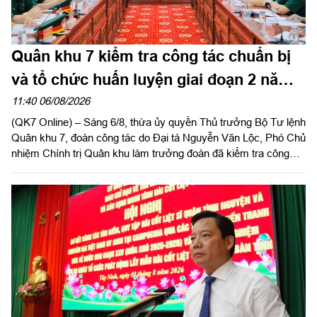
Quân khu 7 kiểm tra công tác chuẩn bị
và tổ chức huấn luyện giai đoạn 2 năm
2026 tại tỉnh Tây Ninh
11:40 06/08/2026
(QK7 Online) – Sáng 6/8, thừa ủy quyền Thủ trưởng Bộ Tư lệnh
Quân khu 7, đoàn công tác do Đại tá Nguyễn Văn Lộc, Phó Chủ
nhiệm Chính trị Quân khu làm trưởng đoàn đã kiểm tra công
tác chuẩn bị và tổ chức huấn luyện giai đoạn 2 năm 2026 tại
Trung đoàn 738 và Ban CHQS phường Tân An, Bộ CHQS tỉnh
Tây Ninh.