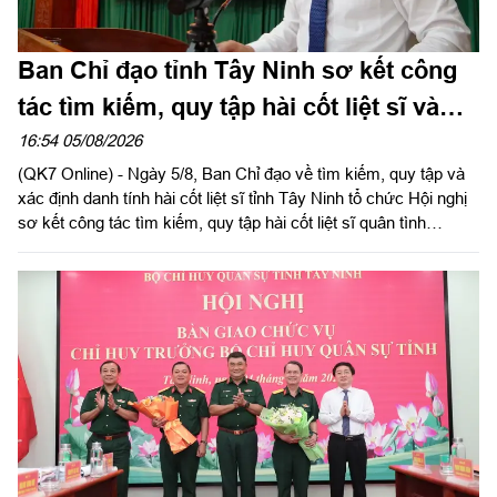
Ban Chỉ đạo tỉnh Tây Ninh sơ kết công
tác tìm kiếm, quy tập hài cốt liệt sĩ và
đẩy mạnh Chiến dịch 500 ngày đêm
16:54 05/08/2026
(QK7 Online) - Ngày 5/8, Ban Chỉ đạo về tìm kiếm, quy tập và
xác định danh tính hài cốt liệt sĩ tỉnh Tây Ninh tổ chức Hội nghị
sơ kết công tác tìm kiếm, quy tập hài cốt liệt sĩ quân tình
nguyện, chuyên gia Việt Nam hy sinh qua các thời kỳ chiến
tranh tại Campuchia đưa về nước giai đoạn XXV; rút kinh
nghiệm sau 60 ngày triển khai lấy mẫu hài cốt liệt sĩ; phát động
đợt thi đua cao điểm với chủ đề “350 ngày đêm thần tốc, quyết
thắng”. Đồng chí Phạm Tấn Hòa, Phó chủ tịch UBND tỉnh Tây
Ninh, Trưởng ban Chỉ đạo về tìm kiếm, quy tập và xác định
danh tính hài cốt liệt sĩ tỉnh Tây Ninh chủ trì hội nghị.