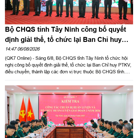
Bộ CHQS tỉnh Tây Ninh công bố quyết
định giải thể, tổ chức lại Ban Chỉ huy
phòng thủ khu vực
14:47 06/08/2026
(QK7 Online) - Sáng 6/8, Bộ CHQS tỉnh Tây Ninh tổ chức hội
nghị công bố quyết định giải thể, tổ chức lại Ban Chỉ huy PTKV,
điều chuyển, thành lập các đơn vị trực thuộc Bộ CHQS tỉnh.
Thừa ủy quyền của Bộ Tư lệnh Quân khu 7, Thiếu tướng Lê
Ngọc Hải, Phó Tham mưu trưởng Quân khu dự và phát biểu
chỉ đạo.