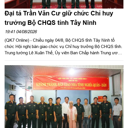
Đại tá Trần Văn Cư giữ chức Chỉ huy
trưởng Bộ CHQS tỉnh Tây Ninh
19:41 04/08/2026
(QK7 Online) - Chiều ngày 04/8, Bộ CHQS tỉnh Tây Ninh tổ
chức Hội nghị bàn giao chức vụ Chỉ huy trưởng Bộ CHQS tỉnh.
Trung tướng Lê Xuân Thế, Ủy viên Ban Chấp hành Trung ương
Đảng, Ủy viên Quân ủy Trung ương, Phó Bí thư Đảng ủy, Tư
lệnh Quân khu 7 và đồng chí Nguyễn Văn Quyết, Ủy viên Ban
Chấp hành Trung ương Đảng, Bí thư Tỉnh ủy, Bí thư Đảng ủy
Quân sự tỉnh đồng chủ trì hội nghị.