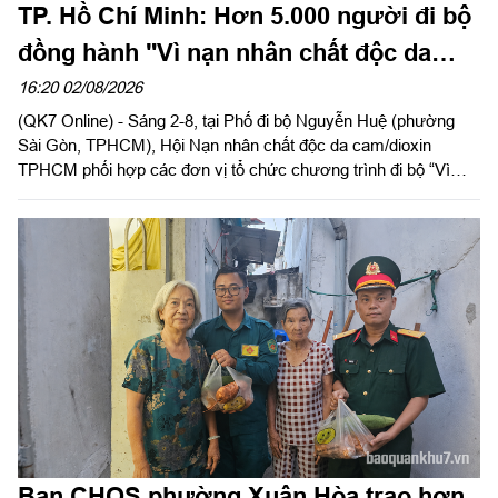
TP. Hồ Chí Minh: Hơn 5.000 người đi bộ
đồng hành "Vì nạn nhân chất độc da
cam"
16:20 02/08/2026
(QK7 Online) - Sáng 2-8, tại Phố đi bộ Nguyễn Huệ (phường
Sài Gòn, TPHCM), Hội Nạn nhân chất độc da cam/dioxin
TPHCM phối hợp các đơn vị tổ chức chương trình đi bộ “Vì
nạn nhân chất độc da cam/dioxin” năm 2026, nhân kỷ niệm 65
năm Ngày Thảm họa da cam ở Việt Nam (10-8-1961 - 10-8-
2026).
Ban CHQS phường Xuân Hòa trao hơn