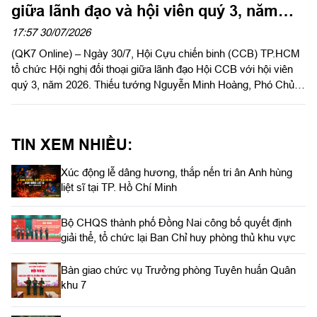
giữa lãnh đạo và hội viên quý 3, năm
2026
17:57 30/07/2026
(QK7 Online) – Ngày 30/7, Hội Cựu chiến binh (CCB) TP.HCM
tổ chức Hội nghị đối thoại giữa lãnh đạo Hội CCB với hội viên
quý 3, năm 2026. Thiếu tướng Nguyễn Minh Hoàng, Phó Chủ
tịch Hội CCB Việt Nam, Phó Chủ tịch Ủy ban MTTQ Việt Nam
TPHCM, Chủ tịch Hội CCB TP.HCM chủ trì hội nghị.
TIN XEM NHIỀU:
Xúc động lễ dâng hương, thắp nến tri ân Anh hùng
liệt sĩ tại TP. Hồ Chí Minh
Bộ CHQS thành phố Đồng Nai công bố quyết định
giải thể, tổ chức lại Ban Chỉ huy phòng thủ khu vực
Bàn giao chức vụ Trưởng phòng Tuyên huấn Quân
khu 7