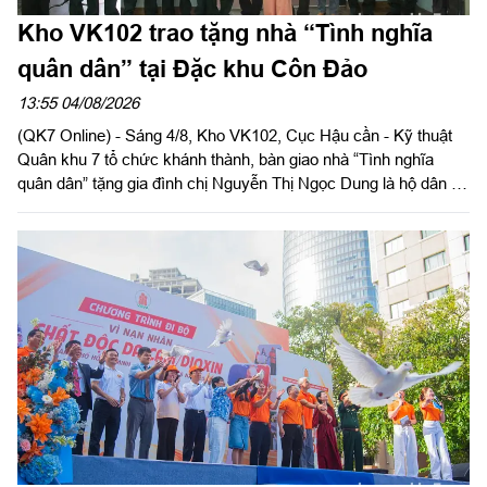
Kho VK102 trao tặng nhà “Tình nghĩa
quân dân” tại Đặc khu Côn Đảo
13:55 04/08/2026
(QK7 Online) - Sáng 4/8, Kho VK102, Cục Hậu cần - Kỹ thuật
Quân khu 7 tổ chức khánh thành, bàn giao nhà “Tình nghĩa
quân dân” tặng gia đình chị Nguyễn Thị Ngọc Dung là hộ dân có
hoàn cảnh khó khăn về nhà ở hiện đang cư trú tại Đặc khu Côn
Đảo, Thành phố Hồ Chí Minh. Đại tá Phạm Ngọc Sơn, Chính
ủy Cục Hậu cần - Kỹ thuật Quân khu đến dự và phát biểu chúc
mừng.