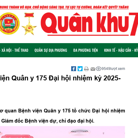
 XÃ HỘI - THỂ THAO
QUÂN SỰ ĐỊA PHƯƠNG
ĐA PHƯƠNG TIỆN
KINH TẾ - HẬU CẦN - K
9549
lượt xem
ện Quân y 175 Đại hội nhiệm kỳ 2025-
Cơ quan Bệnh viện Quân y 175 tổ chức Đại hội nhiệm
 Giám đốc Bệnh viện dự, chỉ đạo đại hội.