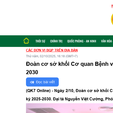
THỜI SỰ
CHÍNH TRỊ
QUỐC PHÒNG - AN NINH
VĂN HÓA -
CÁC ĐƠN VỊ BQP TRÊN ĐỊA BÀN
Thứ năm, 02/10/2025, 16:18 (GMT+7)
Đoàn cơ sở khối Cơ quan Bệnh vi
2030
Đọc bài viết
(QK7 Online) - Ngày 2/10, Đoàn cơ sở khối 
kỳ 2025-2030. Đại tá Nguyễn Việt Cường, Phó