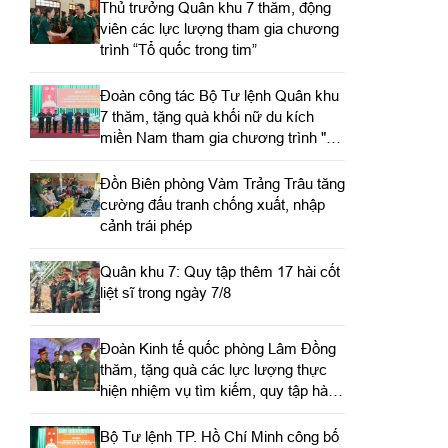
Thủ trưởng Quân khu 7 thăm, động
viên các lực lượng tham gia chương
trình “Tổ quốc trong tim”
Đoàn công tác Bộ Tư lệnh Quân khu
7 thăm, tặng quà khối nữ du kích
miền Nam tham gia chương trình "Tổ
quốc trong tim"
Đồn Biên phòng Vàm Trảng Trâu tăng
cường đấu tranh chống xuất, nhập
cảnh trái phép
Quân khu 7: Quy tập thêm 17 hài cốt
liệt sĩ trong ngày 7/8
Đoàn Kinh tế quốc phòng Lâm Đồng
thăm, tặng quà các lực lượng thực
hiện nhiệm vụ tìm kiếm, quy tập hài
cốt liệt sĩ
Bộ Tư lệnh TP. Hồ Chí Minh công bố