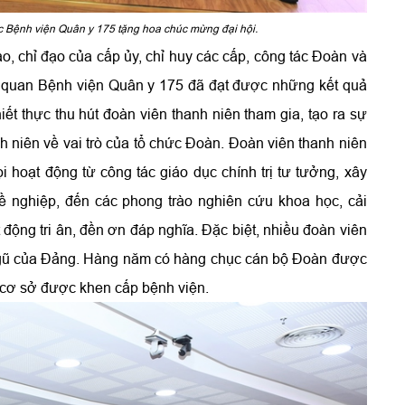
 Bệnh viện Quân y 175 tặng hoa chúc mừng đại hội.
, chỉ đạo của cấp ủy, chỉ huy các cấp, công tác Đoàn và
 quan Bệnh viện Quân y 175 đã đạt được những kết quả
iết thực thu hút đoàn viên thanh niên tham gia, tạo ra sự
h niên về vai trò của tổ chức Đoàn. Đoàn viên thanh niên
ọi hoạt động từ công tác giáo dục chính trị tư tưởng, xây
ề nghiệp, đến các phong trào nghiên cứu khoa học, cải
 động tri ân, đền ơn đáp nghĩa. Đặc biệt, nhiều đoàn viên
 ngũ của Đảng. Hàng năm có hàng chục cán bộ Đoàn được
 cơ sở được khen cấp bệnh viện.