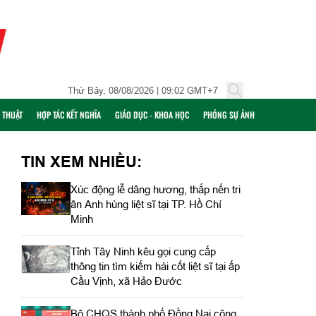
Thứ Bảy, 08/08/2026 | 09:02 GMT+7
Ỹ THUẬT
HỢP TÁC KẾT NGHĨA
GIÁO DỤC - KHOA HỌC
PHÓNG SỰ ẢNH
TIN XEM NHIỀU:
Xúc động lễ dâng hương, thắp nến tri
ân Anh hùng liệt sĩ tại TP. Hồ Chí
Minh
Tỉnh Tây Ninh kêu gọi cung cấp
thông tin tìm kiếm hài cốt liệt sĩ tại ấp
Cầu Vịnh, xã Hảo Đước
Bộ CHQS thành phố Đồng Nai công