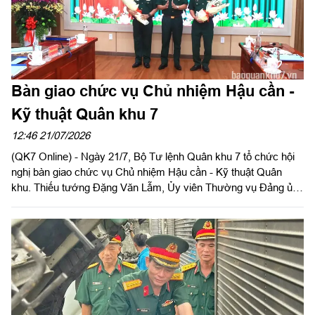
Bàn giao chức vụ Chủ nhiệm Hậu cần -
Kỹ thuật Quân khu 7
12:46 21/07/2026
(QK7 Online) - Ngày 21/7, Bộ Tư lệnh Quân khu 7 tổ chức hội
nghị bàn giao chức vụ Chủ nhiệm Hậu cần - Kỹ thuật Quân
khu. Thiếu tướng Đặng Văn Lẫm, Ủy viên Thường vụ Đảng ủy,
Phó Tư lệnh Quân khu chủ trì hội nghị. Dự hội nghị bàn giao có
Thiếu tướng Trần Đức Thắng, Phó Chủ nhiệm Chính trị Quân
khu; Đại tá Trần Hữu Nhân, Phó Tham mưu trưởng Quân khu;
lãnh đạo Ủy ban Kiểm tra Đảng ủy Quân khu; các đồng chí
trong Ban Chủ nhiệm Cục Hậu cần - Kỹ thuật Quân khu; thủ
trưởng các phòng chức năng Quân khu và các đơn vị trực
thuộc Cục Hậu cần - Kỹ thuật.