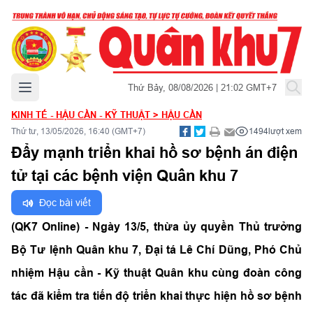
Mở menu chính
Thứ Bảy, 08/08/2026 | 21:02 GMT+7
KINH TẾ - HẬU CẦN - KỸ THUẬT
>
HẬU CẦN
Thứ tư, 13/05/2026, 16:40 (GMT+7)
1494
lượt xem
Đẩy mạnh triển khai hồ sơ bệnh án điện
tử tại các bệnh viện Quân khu 7
Đọc bài viết
(QK7 Online) - Ngày 13/5, thừa ủy quyền Thủ trưởng
Bộ Tư lệnh Quân khu 7, Đại tá Lê Chí Dũng, Phó Chủ
nhiệm Hậu cần - Kỹ thuật Quân khu cùng đoàn công
tác đã kiểm tra tiến độ triển khai thực hiện hồ sơ bệnh