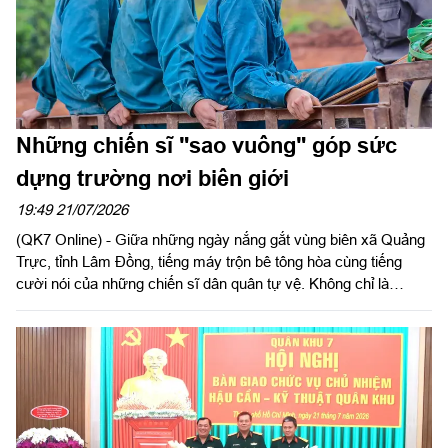
Những chiến sĩ "sao vuông" góp sức
dựng trường nơi biên giới
19:49 21/07/2026
(QK7 Online) - Giữa những ngày nắng gắt vùng biên xã Quảng
Trực, tỉnh Lâm Đồng, tiếng máy trộn bê tông hòa cùng tiếng
cười nói của những chiến sĩ dân quân tự vệ. Không chỉ là
những chiến sĩ "sao vuông", các đồng chí còn trở thành những
người thợ xây đặc biệt, góp sức đẩy nhanh tiến độ Trường Phổ
thông nội trú liên cấp Tiểu học và THCS Quảng Trực.