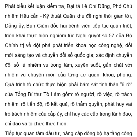
Phát biểu kết luận kiểm tra, Đại tá Lê Chí Dũng, Phó Chủ
nhiệm Hậu cần - Kỹ thuật Quân khu đề nghị thời gian tới,
Đảng ủy, Ban Giám đốc hai bệnh viện tiếp tục quán triệt,
triển khai thực hiện nghiêm túc Nghị quyết số 57 của Bộ
Chính trị về đột phá phát triển khoa học công nghệ, đổi
mới sáng tạo và chuyển đổi số quốc gia; xác định chuyển
đổi số là nhiệm vụ trọng tâm, xuyên suốt, gắn chặt với
nhiệm vụ chuyên môn của từng cơ quan, khoa, phòng.
Quá trình tổ chức thực hiện phải bám sát tinh thần “6 rõ”
của Tổng Bí thư Tô Lâm gồm: rõ người, rõ việc, rõ trách
nhiệm, rõ tiến độ, rõ kết quả, rõ thẩm quyền; phát huy vai
trò trách nhiệm của cấp ủy, chỉ huy các cấp trong lãnh đạo,
chỉ đạo và tổ chức thực hiện.
Tiếp tục quan tâm đầu tư, nâng cấp đồng bộ hạ tầng công