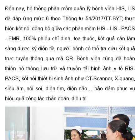
Đến nay, hệ thống phần mềm quản lý bệnh viện HIS, LIS
đã đáp ứng mức 6 theo Thông tư 54/2017/TT-BYT; thực
hiện kết nối đồng bộ giữa các phần mềm HIS - LIS - PACS
- EMR. 100% phiếu chỉ định, toa thuốc, kết quả cận lâm
sàng được ký điện tử, người bệnh có thể tra cứu kết quả
trực tuyến thông qua mã QR. Bệnh viện cũng đã hoàn
thiện hệ thống lưu trữ và truyền tải hình ảnh y tế RIS-
PACS, kết nối thiết bị sinh ảnh như CT-Scanner, X-quang,
siêu âm, nội soi, điện tim, điện não… bảo đảm phục vụ
hiệu quả công tác chẩn đoán, điều trị.