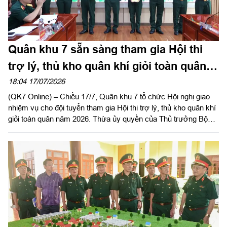
Quân khu 7 sẵn sàng tham gia Hội thi
trợ lý, thủ kho quân khí giỏi toàn quân
năm 2026
18:04 17/07/2026
(QK7 Online) – Chiều 17/7, Quân khu 7 tổ chức Hội nghị giao
nhiệm vụ cho đội tuyển tham gia Hội thi trợ lý, thủ kho quân khí
giỏi toàn quân năm 2026. Thừa ủy quyền của Thủ trưởng Bộ
Tư lệnh Quân khu, Đại tá Vũ Nam Sơn, Chủ nhiệm Hậu cần –
Kỹ thuật Quân khu chủ trì hội nghị.