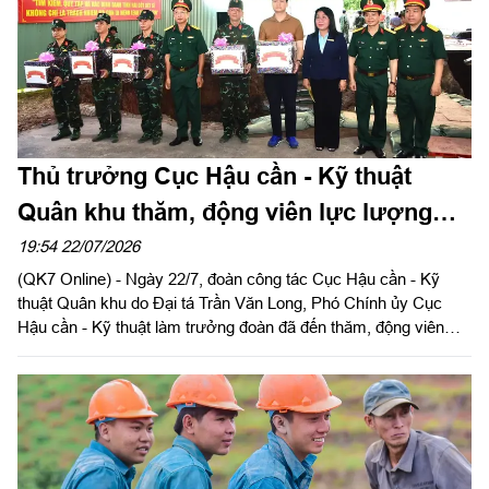
Thủ trưởng Cục Hậu cần - Kỹ thuật
Quân khu thăm, động viên lực lượng
làm nhiệm vụ tại Công viên Lê Thị Riêng
19:54 22/07/2026
(QK7 Online) - Ngày 22/7, đoàn công tác Cục Hậu cần - Kỹ
thuật Quân khu do Đại tá Trần Văn Long, Phó Chính ủy Cục
Hậu cần - Kỹ thuật làm trưởng đoàn đã đến thăm, động viên
cán bộ, chiến sĩ và các lực lượng đang thực hiện nhiệm vụ tìm
kiếm, quy tập, xác minh danh tính hài cốt liệt sĩ tại Công viên Lê
Thị Riêng.