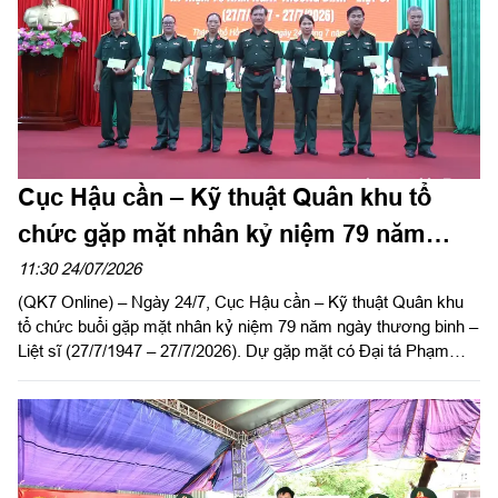
Cục Hậu cần – Kỹ thuật Quân khu tổ
chức gặp mặt nhân kỷ niệm 79 năm
ngày Thương binh - Liệt sĩ
11:30 24/07/2026
(QK7 Online) – Ngày 24/7, Cục Hậu cần – Kỹ thuật Quân khu
tổ chức buổi gặp mặt nhân kỷ niệm 79 năm ngày thương binh –
Liệt sĩ (27/7/1947 – 27/7/2026). Dự gặp mặt có Đại tá Phạm
Ngọc Sơn, Chính ủy Cục Hậu cần – Kỹ thuật Quân khu.