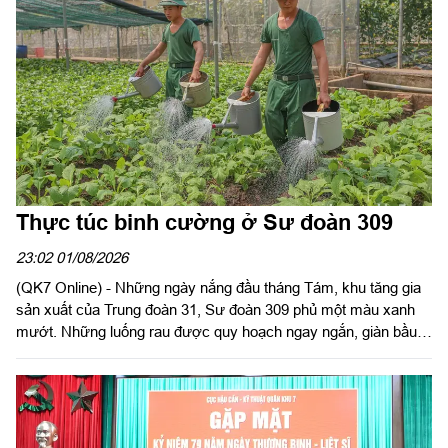
Thực túc binh cường ở Sư đoàn 309
23:02 01/08/2026
(QK7 Online) - Những ngày nắng đầu tháng Tám, khu tăng gia
sản xuất của Trung đoàn 31, Sư đoàn 309 phủ một màu xanh
mướt. Những luống rau được quy hoạch ngay ngắn, giàn bầu,
giàn mướp sai trĩu quả, khu chăn nuôi gia cầm sạch sẽ, quy
củ... là minh chứng sinh động cho hiệu quả công tác tăng gia
sản xuất, bảo đảm hậu cần bằng chính nội lực của đơn vị.