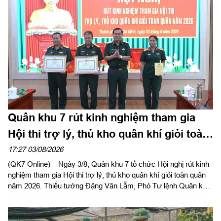
Quân khu 7 rút kinh nghiệm tham gia
Hội thi trợ lý, thủ kho quân khí giỏi toàn
quân năm 2026
17:27 03/08/2026
(QK7 Online) – Ngày 3/8, Quân khu 7 tổ chức Hội nghị rút kinh
nghiệm tham gia Hội thi trợ lý, thủ kho quân khí giỏi toàn quân
năm 2026. Thiếu tướng Đặng Văn Lẫm, Phó Tư lệnh Quân khu
dự, phát biểu chỉ đạo hội nghị. Đại tá Vũ Nam Sơn, Chủ nhiệm
Hậu cần – Kỹ thuật Quân khu chủ trì hội nghị.