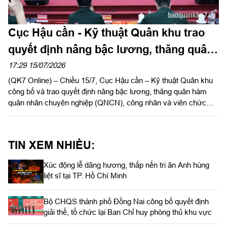
Cục Hậu cần - Kỹ thuật Quân khu trao
quyết định nâng bậc lương, thăng quân
hàm QNCN, CN&VCQP năm 2026
17:29 15/07/2026
(QK7 Online) – Chiều 15/7, Cục Hậu cần – Kỹ thuật Quân khu
công bố và trao quyết định nâng bậc lương, thăng quân hàm
quân nhân chuyên nghiệp (QNCN), công nhân và viên chức
quốc phòng (CN&VCQP) năm 2026. Dự hội nghị có Đại tá Vũ
Nam Sơn, Chủ nhiệm Hậu cần – Kỹ thuật Quân khu; Đại tá
Phạm Ngọc Sơn, Chính ủy Cục Hậu cần – Kỹ thuật Quân khu.
TIN XEM NHIỀU:
Xúc động lễ dâng hương, thắp nến tri ân Anh hùng
liệt sĩ tại TP. Hồ Chí Minh
Bộ CHQS thành phố Đồng Nai công bố quyết định
giải thể, tổ chức lại Ban Chỉ huy phòng thủ khu vực