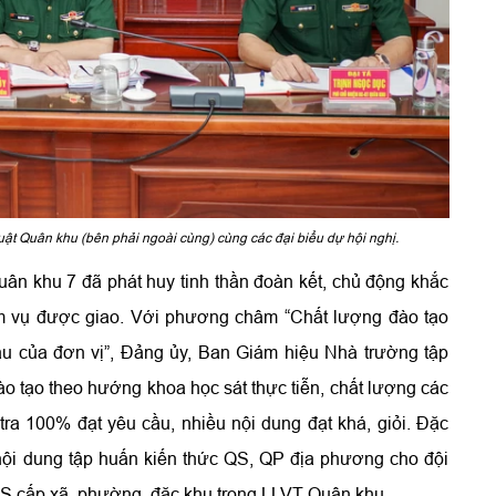
ật Quân khu (bên phải ngoài cùng) cùng các đại biểu dự hội nghị.
n khu 7 đã phát huy tinh thần đoàn kết, chủ động khắc
ệm vụ được giao. Với phương châm “Chất lượng đào tạo
u của đơn vị”, Đảng ủy, Ban Giám hiệu Nhà trường tập
ào tạo theo hướng khoa học sát thực tiễn, chất lượng các
tra 100% đạt yêu cầu, nhiều nội dung đạt khá, giỏi. Đặc
 nội dung tập huấn kiến thức QS, QP địa phương cho đội
QS cấp xã, phường, đặc khu trong LLVT Quân khu.