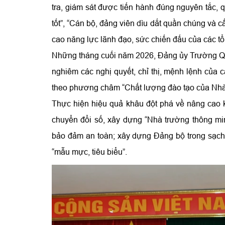
tra, giám sát được tiến hành đúng nguyên tắc, q
tốt”, “Cán bộ, đảng viên dìu dắt quần chúng và c
cao năng lực lãnh đạo, sức chiến đấu của các t
Những tháng cuối năm 2026, Đảng ủy Trường Quân
nghiêm các nghị quyết, chỉ thị, mệnh lệnh của c
theo phương châm “Chất lượng đào tạo của Nhà 
Thực hiện hiệu quả khâu đột phá về nâng cao 
chuyển đổi số, xây dựng “Nhà trường thông min
bảo đảm an toàn; xây dựng Đảng bộ trong sạch
“mẫu mực, tiêu biểu”.