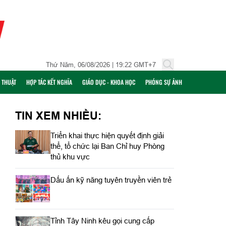
Thứ Năm, 06/08/2026 | 19:22 GMT+7
Ỹ THUẬT
HỢP TÁC KẾT NGHĨA
GIÁO DỤC - KHOA HỌC
PHÓNG SỰ ẢNH
TIN XEM NHIỀU:
Triển khai thực hiện quyết định giải
thể, tổ chức lại Ban Chỉ huy Phòng
thủ khu vực
Dấu ấn kỹ năng tuyên truyền viên trẻ
Tỉnh Tây Ninh kêu gọi cung cấp