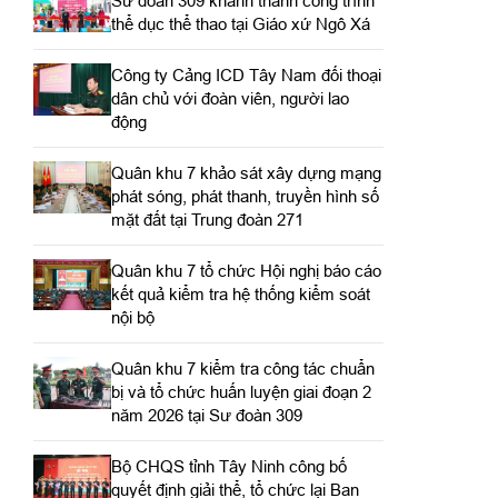
Sư đoàn 309 khánh thành công trình
thể dục thể thao tại Giáo xứ Ngô Xá
Công ty Cảng ICD Tây Nam đối thoại
dân chủ với đoàn viên, người lao
động
Quân khu 7 khảo sát xây dựng mạng
phát sóng, phát thanh, truyền hình số
mặt đất tại Trung đoàn 271
Quân khu 7 tổ chức Hội nghị báo cáo
kết quả kiểm tra hệ thống kiểm soát
nội bộ
Quân khu 7 kiểm tra công tác chuẩn
bị và tổ chức huấn luyện giai đoạn 2
năm 2026 tại Sư đoàn 309
Bộ CHQS tỉnh Tây Ninh công bố
quyết định giải thể, tổ chức lại Ban