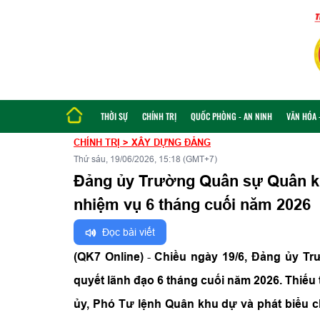
THỜI SỰ
CHÍNH TRỊ
QUỐC PHÒNG - AN NINH
VĂN HÓA -
CHÍNH TRỊ
>
XÂY DỰNG ĐẢNG
Thứ sáu, 19/06/2026, 15:18 (GMT+7)
Đảng ủy Trường Quân sự Quân khu
nhiệm vụ 6 tháng cuối năm 2026
Đọc bài viết
(QK7 Online)
-
Chiều ngày 19/6, Đảng ủy Tr
quyết lãnh đạo 6 tháng cuối năm 2026. Thiế
ủy, Phó Tư lệnh Quân khu dự và phát biểu ch