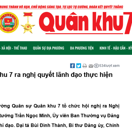
 XÃ HỘI - THỂ THAO
QUÂN SỰ ĐỊA PHƯƠNG
ĐA PHƯƠNG TIỆN
KINH TẾ - HẬU CẦN - K
534
lượt xem
 7 ra nghị quyết lãnh đạo thực hiện
ường Quân sự Quân khu 7 tổ chức hội nghị ra Nghị
u tướng Trần Ngọc Minh, Ủy viên Ban Thường vụ Đảng
ỉ đạo. Đại tá Bùi Đình Thành, Bí thư Đảng ủy, Chính