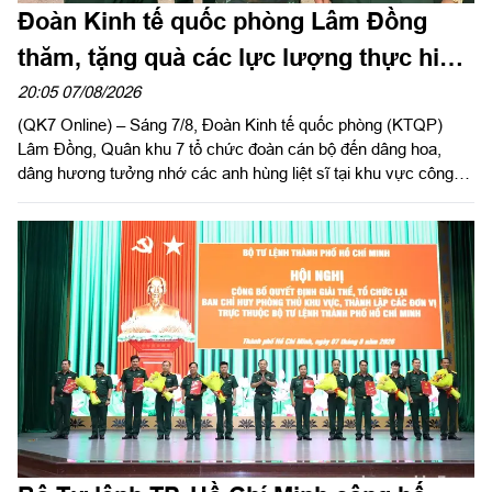
Đoàn Kinh tế quốc phòng Lâm Đồng
thăm, tặng quà các lực lượng thực hiện
nhiệm vụ tìm kiếm, quy tập hài cốt liệt sĩ
20:05 07/08/2026
(QK7 Online) – Sáng 7/8, Đoàn Kinh tế quốc phòng (KTQP)
Lâm Đồng, Quân khu 7 tổ chức đoàn cán bộ đến dâng hoa,
dâng hương tưởng nhớ các anh hùng liệt sĩ tại khu vực công
viên Lê Thị Riêng, TP Hồ Chí Minh và xã Minh Đức, thành phố
Đồng Nai do Thượng tá Đinh Nho Hùng, Đoàn trưởng Đoàn
KTQP Lâm Đồng làm trưởng đoàn.