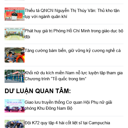
Thiếu tá QNCN Nguyễn Thị Thúy Vân: Thủ kho tận
tụy với ngành quân khí
Phát huy giá trị Phòng Hồ Chí Minh trong giáo dục bộ
đội
Tăng cường bám biển, giữ vững kỷ cương nghề cá
Khối nữ du kích miền Nam nỗ lực luyện tập tham gia
Chương trình “Tổ quốc trong tim”
DƯ LUẬN QUAN TÂM:
Giao lưu truyền thống Cơ quan Hội Phụ nữ giải
phóng Khu Đông Nam Bộ
Đội K72 quy tập 4 hài cốt liệt sĩ tại Campuchia