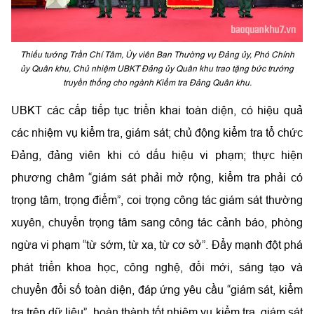
Thiếu tướng Trần Chí Tâm, Ủy viên Ban Thường vụ Đảng ủy, Phó Chính
ủy Quân khu, Chủ nhiệm UBKT Đảng ủy Quân khu trao tặng bức trướng
truyền thống cho ngành Kiểm tra Đảng Quân khu.
UBKT các cấp tiếp tục triển khai toàn diện, có hiệu quả
các nhiệm vụ kiểm tra, giám sát; chủ động kiểm tra tổ chức
Đảng, đảng viên khi có dấu hiệu vi phạm; thực hiện
phương châm “giám sát phải mở rộng, kiểm tra phải có
trọng tâm, trọng điểm”, coi trọng công tác giám sát thường
xuyên, chuyển trọng tâm sang công tác cảnh báo, phòng
ngừa vi phạm “từ sớm, từ xa, từ cơ sở”. Đẩy mạnh đột phá
phát triển khoa học, công nghệ, đổi mới, sáng tạo và
chuyển đổi số toàn diện, đáp ứng yêu cầu “giám sát, kiểm
tra trên dữ liệu”, hoàn thành tốt nhiệm vụ kiểm tra, giám sát