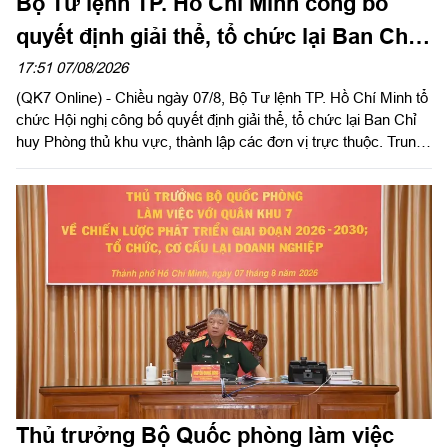
Bộ Tư lệnh TP. Hồ Chí Minh công bố
quyết định giải thể, tổ chức lại Ban Chỉ
huy PTKV, thành lập các đơn vị trực
17:51 07/08/2026
(QK7 Online) - Chiều ngày 07/8, Bộ Tư lệnh TP. Hồ Chí Minh tổ
thuộc
chức Hội nghị công bố quyết định giải thể, tổ chức lại Ban Chỉ
huy Phòng thủ khu vực, thành lập các đơn vị trực thuộc. Trung
tướng Lê Xuân Thế, Ủy viên Ban Chấp hành Trung ương Đảng,
Ủy viên Quân ủy Trung ương, Phó Bí thư Đảng ủy, Tư lệnh
Quân khu dự, chỉ đạo hội nghị. Thiếu tướng Vũ Văn Điền, Ủy
viên Ban Thường vụ Thành ủy, Tư lệnh Bộ Tư lệnh TP. Hồ Chí
Minh chủ trì hội nghị.
Thủ trưởng Bộ Quốc phòng làm việc