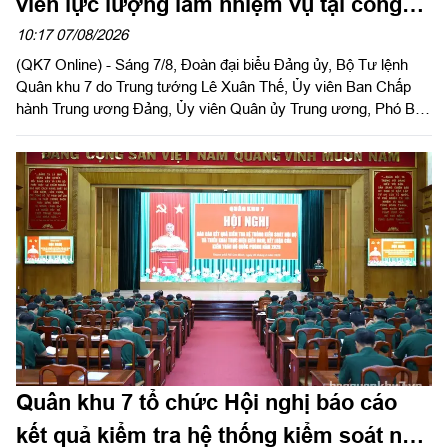
viên lực lượng làm nhiệm vụ tại công
viên Lê Thị Riêng
10:17 07/08/2026
(QK7 Online) - Sáng 7/8, Đoàn đại biểu Đảng ủy, Bộ Tư lệnh
Quân khu 7 do Trung tướng Lê Xuân Thế, Ủy viên Ban Chấp
hành Trung ương Đảng, Ủy viên Quân ủy Trung ương, Phó Bí
thư Đảng ủy, Tư lệnh Quân khu làm trưởng đoàn tổ chức dâng
hoa, dâng hương tưởng niệm cố Tổng Bí thư Trần Phú, các anh
hùng liệt sĩ và thăm, động viên lực lượng đang làm nhiệm vụ tại
công viên Lê Thị Riêng, Thành phố Hồ Chí Minh.
Quân khu 7 tổ chức Hội nghị báo cáo
kết quả kiểm tra hệ thống kiểm soát nội