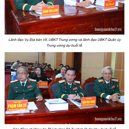
Lãnh đạo Vụ Địa bàn VII, UBKT Trung ương và lãnh đạo UBKT Quân ủy
Trung ương dự buổi lễ.