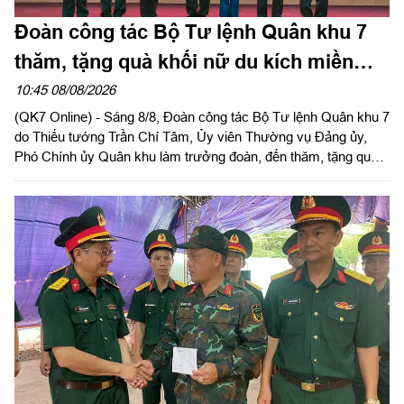
Đoàn công tác Bộ Tư lệnh Quân khu 7
thăm, tặng quà khối nữ du kích miền
Nam tham gia chương trình "Tổ quốc
10:45 08/08/2026
(QK7 Online) - Sáng 8/8, Đoàn công tác Bộ Tư lệnh Quân khu 7
trong tim"
do Thiếu tướng Trần Chí Tâm, Ủy viên Thường vụ Đảng ủy,
Phó Chính ủy Quân khu làm trưởng đoàn, đến thăm, tặng quà
động viên lực lượng khối nữ du kích miền Nam luyện tập phục
vụ chương trình "Tổ quốc trong tim" do báo Nhân dân tổ chức.