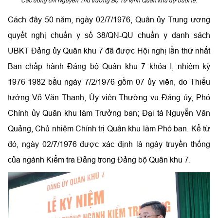
Các đồng chí Nguyên Thủ trưởng Bộ Tư lệnh Quân khu dự buổi lễ.
Cách đây 50 năm, ngày 02/7/1976, Quân ủy Trung ương
quyết nghị chuẩn y số 38/QN-QU chuẩn y danh sách
UBKT Đảng ủy Quân khu 7 đã được Hội nghị lần thứ nhất
Ban chấp hành Đảng bộ Quân khu 7 khóa I, nhiệm kỳ
1976-1982 bầu ngày 7/2/1976 gồm 07 ủy viên, do Thiếu
tướng Võ Văn Thạnh, Ủy viên Thường vụ Đảng ủy, Phó
Chính ủy Quân khu làm Trưởng ban; Đại tá Nguyễn Văn
Quảng, Chủ nhiệm Chính trị Quân khu làm Phó ban. Kể từ
đó, ngày 02/7/1976 được xác định là ngày truyền thống
của ngành Kiểm tra Đảng trong Đảng bộ Quân khu 7.