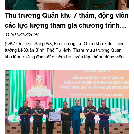
Thủ trưởng Quân khu 7 thăm, động viên
các lực lượng tham gia chương trình
“Tổ quốc trong tim”
11:39 08/08/2026
(QK7 Online) - Sáng 8/8, Đoàn công tác Quân khu 7 do Thiếu
tướng Lê Xuân Bình, Phó Tư lệnh, Tham mưu trưởng Quân
khu làm trưởng đoàn đến kiểm tra luyện tập, thăm, động viên
các khối tham gia Chương trình “Tổ quốc trong tim” do Báo
Nhân Dân tổ chức tại Sư đoàn 309 và Lữ đoàn 25.