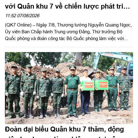
với Quân khu 7 về chiến lược phát triển
giai đoạn 2026 – 2030, tổ chức, cơ cấu
11:52 07/08/2026
(QK7 Online) – Ngày 7/8, Thượng tướng Nguyễn Quang Ngọc,
lại doanh nghiệp
Ủy viên Ban Chấp hành Trung ương Đảng, Thứ trưởng Bộ
Quốc phòng và đoàn công tác Bộ Quốc phòng làm việc với
Quân khu 7 về chiến lược phát triển giai đoạn 2026 – 2030, tổ
chức cơ cấu lại doanh nghiệp. Thiếu tướng Đặng Văn Lẫm, Ủy
viên Thường vụ Đảng ủy, Phó Tư lệnh Quân khu tiếp đoàn.
Đoàn đại biểu Quân khu 7 thăm, động