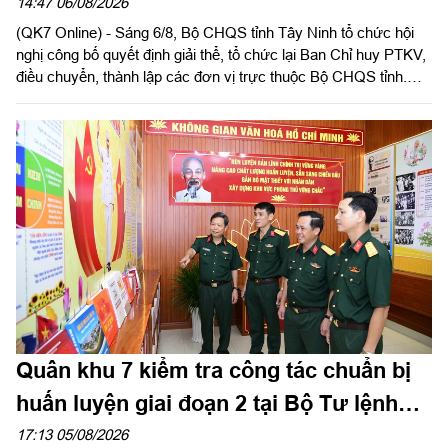
phòng thủ khu vực
14:47 06/08/2026
(QK7 Online) - Sáng 6/8, Bộ CHQS tỉnh Tây Ninh tổ chức hội
nghị công bố quyết định giải thể, tổ chức lại Ban Chỉ huy PTKV,
điều chuyển, thành lập các đơn vị trực thuộc Bộ CHQS tỉnh.
Thừa ủy quyền của Bộ Tư lệnh Quân khu 7, Thiếu tướng Lê
Ngọc Hải, Phó Tham mưu trưởng Quân khu dự và phát biểu
chỉ đạo.
Quân khu 7 kiểm tra công tác chuẩn bị
huấn luyện giai đoạn 2 tại Bộ Tư lệnh
Thành phố Hồ Chí Minh
17:13 05/08/2026