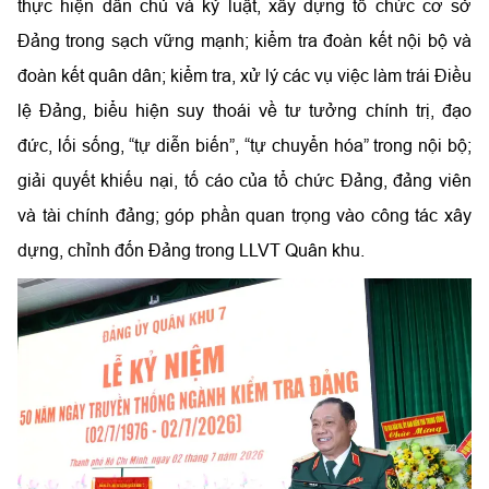
thực hiện dân chủ và kỷ luật, xây dựng tổ chức cơ sở
Đảng trong sạch vững mạnh; kiểm tra đoàn kết nội bộ và
đoàn kết quân dân; kiểm tra, xử lý các vụ việc làm trái Điều
lệ Đảng,
biểu hiện suy thoái về tư tưởng chính trị, đạo
đức, lối sống, “tự diễn biến”, “tự chuyển hóa” trong nội bộ;
giải quyết khiếu nại, tố cáo của tổ chức Đảng, đảng viên
và tài chính đảng; góp phần quan trọng vào công tác xây
dựng, chỉnh đốn Đảng trong LLVT Quân khu.