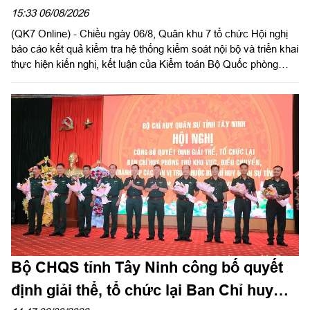
bộ
15:33 06/08/2026
(QK7 Online) - Chiều ngày 06/8, Quân khu 7 tổ chức Hội nghị
báo cáo kết quả kiểm tra hệ thống kiểm soát nội bộ và triển khai
thực hiện kiến nghị, kết luận của Kiểm toán Bộ Quốc phòng
năm 2026 trong LLVT Quân khu. Trung tướng Lê Xuân Thế, Ủy
viên Ban Chấp hành Trung ương Đảng, Ủy viên Quân ủy Trung
ương, Phó Bí thư Đảng ủy, Tư lệnh Quân khu chủ trì hội nghị.
Bộ CHQS tỉnh Tây Ninh công bố quyết
định giải thể, tổ chức lại Ban Chỉ huy