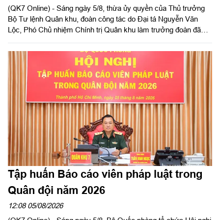
(QK7 Online) - Sáng ngày 5/8, thừa ủy quyền của Thủ trưởng
Bộ Tư lệnh Quân khu, đoàn công tác do Đại tá Nguyễn Văn
Lộc, Phó Chủ nhiệm Chính trị Quân khu làm trưởng đoàn đã
kiểm tra công tác chuẩn bị và tổ chức huấn luyện giai đoạn 2
năm 2026 tại Trung đoàn Minh Đạm và Ban Chỉ huy Quân sự
(CHQS) phường Tam Long (Bộ Tư lệnh TP Hồ Chí Minh).
Tập huấn Báo cáo viên pháp luật trong
Quân đội năm 2026
12:08 05/08/2026