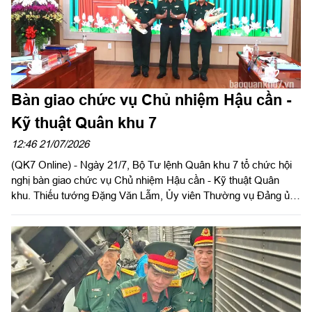
Bàn giao chức vụ Chủ nhiệm Hậu cần -
Kỹ thuật Quân khu 7
12:46 21/07/2026
(QK7 Online) - Ngày 21/7, Bộ Tư lệnh Quân khu 7 tổ chức hội
nghị bàn giao chức vụ Chủ nhiệm Hậu cần - Kỹ thuật Quân
khu. Thiếu tướng Đặng Văn Lẫm, Ủy viên Thường vụ Đảng ủy,
Phó Tư lệnh Quân khu chủ trì hội nghị. Dự hội nghị bàn giao có
Thiếu tướng Trần Đức Thắng, Phó Chủ nhiệm Chính trị Quân
khu; Đại tá Trần Hữu Nhân, Phó Tham mưu trưởng Quân khu;
lãnh đạo Ủy ban Kiểm tra Đảng ủy Quân khu; các đồng chí
trong Ban Chủ nhiệm Cục Hậu cần - Kỹ thuật Quân khu; thủ
trưởng các phòng chức năng Quân khu và các đơn vị trực
thuộc Cục Hậu cần - Kỹ thuật.