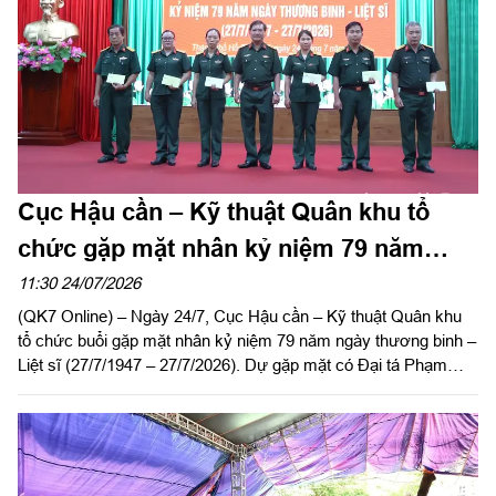
Cục Hậu cần – Kỹ thuật Quân khu tổ
chức gặp mặt nhân kỷ niệm 79 năm
ngày Thương binh - Liệt sĩ
11:30 24/07/2026
(QK7 Online) – Ngày 24/7, Cục Hậu cần – Kỹ thuật Quân khu
tổ chức buổi gặp mặt nhân kỷ niệm 79 năm ngày thương binh –
Liệt sĩ (27/7/1947 – 27/7/2026). Dự gặp mặt có Đại tá Phạm
Ngọc Sơn, Chính ủy Cục Hậu cần – Kỹ thuật Quân khu.