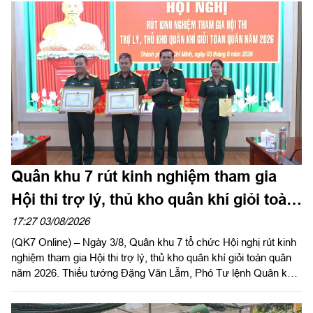
Quân khu 7 rút kinh nghiệm tham gia
Hội thi trợ lý, thủ kho quân khí giỏi toàn
quân năm 2026
17:27 03/08/2026
(QK7 Online) – Ngày 3/8, Quân khu 7 tổ chức Hội nghị rút kinh
nghiệm tham gia Hội thi trợ lý, thủ kho quân khí giỏi toàn quân
năm 2026. Thiếu tướng Đặng Văn Lẫm, Phó Tư lệnh Quân khu
dự, phát biểu chỉ đạo hội nghị. Đại tá Vũ Nam Sơn, Chủ nhiệm
Hậu cần – Kỹ thuật Quân khu chủ trì hội nghị.