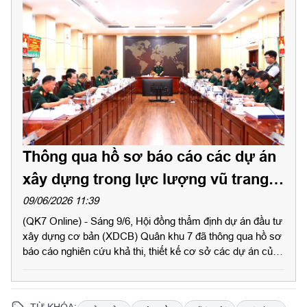
Thông qua hồ sơ báo cáo các dự án
xây dựng trong lực lượng vũ trang
Quân khu
09/06/2026 11:39
(QK7 Online) - Sáng 9/6, Hội đồng thẩm định dự án đầu tư
xây dựng cơ bản (XDCB) Quân khu 7 đã thông qua hồ sơ
báo cáo nghiên cứu khả thi, thiết kế cơ sở các dự án của
Bộ Tư lệnh Thành phố Hồ Chí Minh và Lữ đoàn 23 làm
chủ đầu tư. Thiếu tướng Đặng Văn Lẫm, Phó Tư lệnh
Quân khu, Chủ tịch Hội đồng thẩm định dự án đầu tư