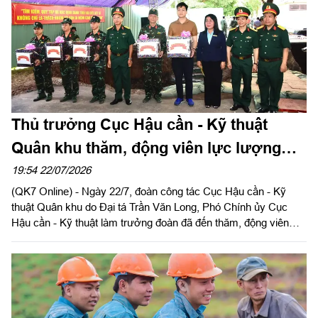
Thủ trưởng Cục Hậu cần - Kỹ thuật
Quân khu thăm, động viên lực lượng
làm nhiệm vụ tại Công viên Lê Thị Riêng
19:54 22/07/2026
(QK7 Online) - Ngày 22/7, đoàn công tác Cục Hậu cần - Kỹ
thuật Quân khu do Đại tá Trần Văn Long, Phó Chính ủy Cục
Hậu cần - Kỹ thuật làm trưởng đoàn đã đến thăm, động viên
cán bộ, chiến sĩ và các lực lượng đang thực hiện nhiệm vụ tìm
kiếm, quy tập, xác minh danh tính hài cốt liệt sĩ tại Công viên Lê
Thị Riêng.