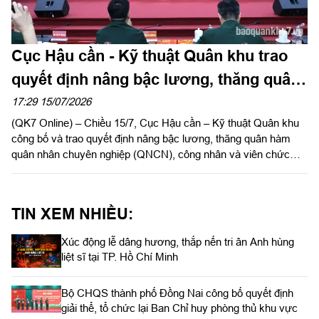
Cục Hậu cần - Kỹ thuật Quân khu trao
quyết định nâng bậc lương, thăng quân
hàm QNCN, CN&VCQP năm 2026
17:29 15/07/2026
(QK7 Online) – Chiều 15/7, Cục Hậu cần – Kỹ thuật Quân khu
công bố và trao quyết định nâng bậc lương, thăng quân hàm
quân nhân chuyên nghiệp (QNCN), công nhân và viên chức
quốc phòng (CN&VCQP) năm 2026. Dự hội nghị có Đại tá Vũ
Nam Sơn, Chủ nhiệm Hậu cần – Kỹ thuật Quân khu; Đại tá
Phạm Ngọc Sơn, Chính ủy Cục Hậu cần – Kỹ thuật Quân khu.
TIN XEM NHIỀU:
Xúc động lễ dâng hương, thắp nến tri ân Anh hùng
liệt sĩ tại TP. Hồ Chí Minh
Bộ CHQS thành phố Đồng Nai công bố quyết định
giải thể, tổ chức lại Ban Chỉ huy phòng thủ khu vực