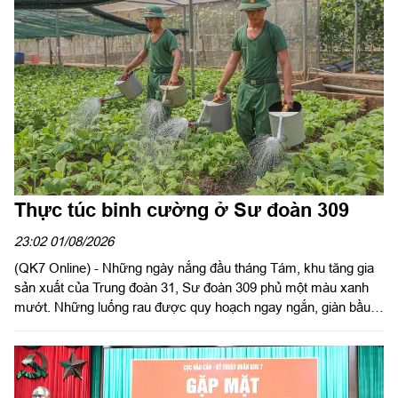
Thực túc binh cường ở Sư đoàn 309
23:02 01/08/2026
(QK7 Online) - Những ngày nắng đầu tháng Tám, khu tăng gia
sản xuất của Trung đoàn 31, Sư đoàn 309 phủ một màu xanh
mướt. Những luống rau được quy hoạch ngay ngắn, giàn bầu,
giàn mướp sai trĩu quả, khu chăn nuôi gia cầm sạch sẽ, quy
củ... là minh chứng sinh động cho hiệu quả công tác tăng gia
sản xuất, bảo đảm hậu cần bằng chính nội lực của đơn vị.