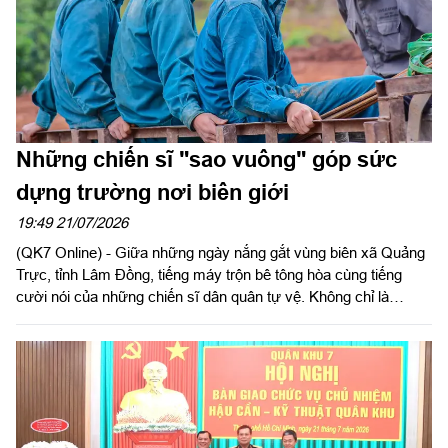
Những chiến sĩ "sao vuông" góp sức
dựng trường nơi biên giới
19:49 21/07/2026
(QK7 Online) - Giữa những ngày nắng gắt vùng biên xã Quảng
Trực, tỉnh Lâm Đồng, tiếng máy trộn bê tông hòa cùng tiếng
cười nói của những chiến sĩ dân quân tự vệ. Không chỉ là
những chiến sĩ "sao vuông", các đồng chí còn trở thành những
người thợ xây đặc biệt, góp sức đẩy nhanh tiến độ Trường Phổ
thông nội trú liên cấp Tiểu học và THCS Quảng Trực.