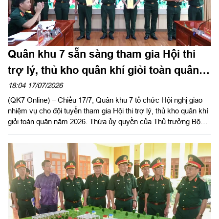
Quân khu 7 sẵn sàng tham gia Hội thi
trợ lý, thủ kho quân khí giỏi toàn quân
năm 2026
18:04 17/07/2026
(QK7 Online) – Chiều 17/7, Quân khu 7 tổ chức Hội nghị giao
nhiệm vụ cho đội tuyển tham gia Hội thi trợ lý, thủ kho quân khí
giỏi toàn quân năm 2026. Thừa ủy quyền của Thủ trưởng Bộ
Tư lệnh Quân khu, Đại tá Vũ Nam Sơn, Chủ nhiệm Hậu cần –
Kỹ thuật Quân khu chủ trì hội nghị.