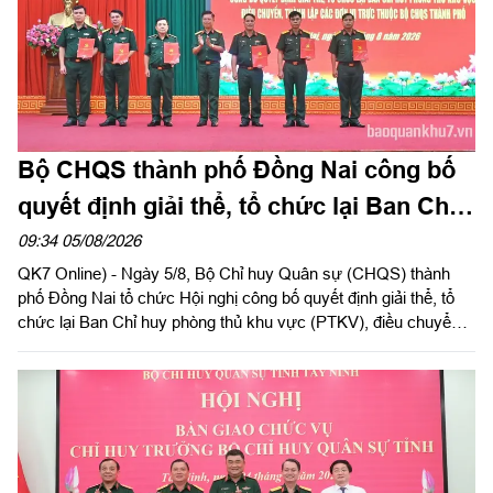
Bộ CHQS thành phố Đồng Nai công bố
quyết định giải thể, tổ chức lại Ban Chỉ
huy phòng thủ khu vực
09:34 05/08/2026
QK7 Online) - Ngày 5/8, Bộ Chỉ huy Quân sự (CHQS) thành
phố Đồng Nai tổ chức Hội nghị công bố quyết định giải thể, tổ
chức lại Ban Chỉ huy phòng thủ khu vực (PTKV), điều chuyển,
thành lập các đơn vị trực thuộc Bộ CHQS thành phố. Thiếu
tướng Đặng Văn Lẫm, Ủy viên Thường vụ Đảng ủy, Phó Tư
lệnh Quân khu dự và chỉ đạo Hội nghị. Dự Hội nghị có đồng chí
Võ Tấn Đức, Phó Bí thư Thành ủy thành phố Đồng Nai; thủ
trưởng các cơ quan Quân khu; lãnh đạo Bộ CHQS thành phố
Đồng Nai.