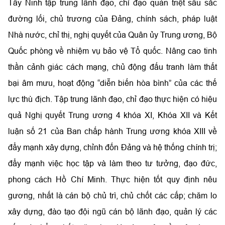
Tây Ninh tập trung lãnh đạo, chỉ đạo quán triệt sâu sắc
đường lối, chủ trương của Đảng, chính sách, pháp luật
Nhà nước, chỉ thị, nghị quyết của Quân ủy Trung ương, Bộ
Quốc phòng về nhiệm vụ bảo vệ Tổ quốc. Nâng cao tinh
thần cảnh giác cách mạng, chủ động đấu tranh làm thất
bại âm mưu, hoạt động “diễn biến hòa bình” của các thế
lực thù địch. Tập trung lãnh đạo, chỉ đạo thực hiện có hiệu
quả Nghị quyết Trung ương 4 khóa XI, Khóa XII và Kết
luận số 21 của Ban chấp hành Trung ương khóa XIII về
đẩy mạnh xây dựng, chỉnh đốn Đảng và hệ thống chính trị;
đẩy mạnh việc học tập và làm theo tư tưởng, đạo đức,
phong cách Hồ Chí Minh. Thực hiện tốt quy định nêu
gương, nhất là cán bộ chủ trì, chủ chốt các cấp; chăm lo
xây dựng, đào tạo đội ngũ cán bộ lãnh đạo, quản lý các