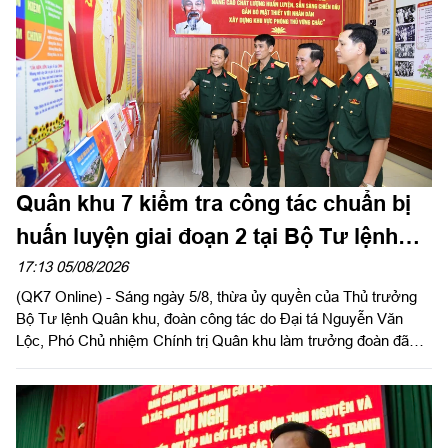
Quân khu 7 kiểm tra công tác chuẩn bị
huấn luyện giai đoạn 2 tại Bộ Tư lệnh
Thành phố Hồ Chí Minh
17:13 05/08/2026
(QK7 Online) - Sáng ngày 5/8, thừa ủy quyền của Thủ trưởng
Bộ Tư lệnh Quân khu, đoàn công tác do Đại tá Nguyễn Văn
Lộc, Phó Chủ nhiệm Chính trị Quân khu làm trưởng đoàn đã
kiểm tra công tác chuẩn bị và tổ chức huấn luyện giai đoạn 2
năm 2026 tại Trung đoàn Minh Đạm và Ban Chỉ huy Quân sự
(CHQS) phường Tam Long (Bộ Tư lệnh TP Hồ Chí Minh).