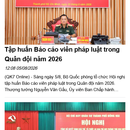
Ninh, Trưởng ban Chỉ đạo về tìm kiếm, quy tập và xác định
danh tính hài cốt liệt sĩ tỉnh Tây Ninh chủ trì hội nghị.
Tập huấn Báo cáo viên pháp luật trong
Quân đội năm 2026
12:08 05/08/2026
(QK7 Online) - Sáng ngày 5/8, Bộ Quốc phòng tổ chức Hội nghị
tập huấn Báo cáo viên pháp luật trong Quân đội năm 2026.
Thượng tướng Nguyễn Văn Gấu, Ủy viên Ban Chấp hành
Trung ương Đảng, Ủy viên Quân ủy Trung ương, Thứ trưởng
Bộ Quốc phòng, Chủ tịch Hội đồng Phổ biến, giáo dục pháp luật
Bộ Quốc phòng chủ trì hội nghị. Hội nghị được tổ chức bằng
hình thức trực tiếp kết hợp với trực tuyến tại 122 điểm cầu
trong toàn quân.