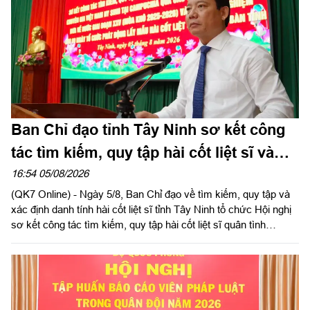
Ban Chỉ đạo tỉnh Tây Ninh sơ kết công
tác tìm kiếm, quy tập hài cốt liệt sĩ và
đẩy mạnh Chiến dịch 500 ngày đêm
16:54 05/08/2026
(QK7 Online) - Ngày 5/8, Ban Chỉ đạo về tìm kiếm, quy tập và
xác định danh tính hài cốt liệt sĩ tỉnh Tây Ninh tổ chức Hội nghị
sơ kết công tác tìm kiếm, quy tập hài cốt liệt sĩ quân tình
nguyện, chuyên gia Việt Nam hy sinh qua các thời kỳ chiến
tranh tại Campuchia đưa về nước giai đoạn XXV; rút kinh
nghiệm sau 60 ngày triển khai lấy mẫu hài cốt liệt sĩ; phát động
đợt thi đua cao điểm với chủ đề “350 ngày đêm thần tốc, quyết
thắng”. Đồng chí Phạm Tấn Hòa, Phó chủ tịch UBND tỉnh Tây