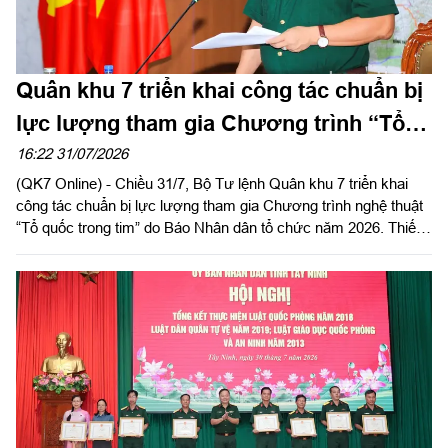
Quân khu 7 triển khai công tác chuẩn bị
lực lượng tham gia Chương trình “Tổ
quốc trong tim”
16:22 31/07/2026
(QK7 Online) - Chiều 31/7, Bộ Tư lệnh Quân khu 7 triển khai
công tác chuẩn bị lực lượng tham gia Chương trình nghệ thuật
“Tổ quốc trong tim” do Báo Nhân dân tổ chức năm 2026. Thiếu
tướng Lê Xuân Bình, Phó Tư lệnh, Tham mưu trưởng Quân
khu chủ trì.