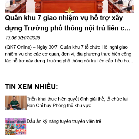
Quân khu 7 giao nhiệm vụ hỗ trợ xây
dựng Trường phổ thông nội trú liên cấp
Tiểu học và Trung học cơ sở Quảng
13:36 30/07/2026
(QK7 Online) – Ngày 30/7, Quân khu 7 tổ chức Hội nghị giao
Trực
nhiệm vụ cho các cơ quan, đơn vị, địa phương thực hiện công
tác hỗ trợ xây dựng Trường phổ thông nội trú liên cấp Tiểu học
và Trung học cơ sở Quảng Trực, tỉnh Lâm Đồng. Thiếu tướng
Lê Xuân Bình, Phó Tư lệnh, Tham mưu trưởng Quân khu chủ
trì hội nghị.
TIN XEM NHIỀU:
Triển khai thực hiện quyết định giải thể, tổ chức lại
Ban Chỉ huy Phòng thủ khu vực
Dấu ấn kỹ năng tuyên truyền viên trẻ