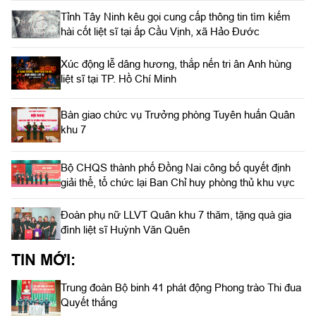
Tỉnh Tây Ninh kêu gọi cung cấp thông tin tìm kiếm
hài cốt liệt sĩ tại ấp Cầu Vịnh, xã Hảo Đước
Xúc động lễ dâng hương, thắp nến tri ân Anh hùng
liệt sĩ tại TP. Hồ Chí Minh
Bàn giao chức vụ Trưởng phòng Tuyên huấn Quân
khu 7
Bộ CHQS thành phố Đồng Nai công bố quyết định
giải thể, tổ chức lại Ban Chỉ huy phòng thủ khu vực
Đoàn phụ nữ LLVT Quân khu 7 thăm, tặng quà gia
đình liệt sĩ Huỳnh Văn Quên
TIN MỚI:
Trung đoàn Bộ binh 41 phát động Phong trào Thi đua
Quyết thắng