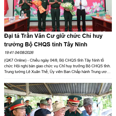
Đại tá Trần Văn Cư giữ chức Chỉ huy
trưởng Bộ CHQS tỉnh Tây Ninh
19:41 04/08/2026
(QK7 Online) - Chiều ngày 04/8, Bộ CHQS tỉnh Tây Ninh tổ
chức Hội nghị bàn giao chức vụ Chỉ huy trưởng Bộ CHQS tỉnh.
Trung tướng Lê Xuân Thế, Ủy viên Ban Chấp hành Trung ương
Đảng, Ủy viên Quân ủy Trung ương, Phó Bí thư Đảng ủy, Tư
lệnh Quân khu 7 và đồng chí Nguyễn Văn Quyết, Ủy viên Ban
Chấp hành Trung ương Đảng, Bí thư Tỉnh ủy, Bí thư Đảng ủy
Quân sự tỉnh đồng chủ trì hội nghị.