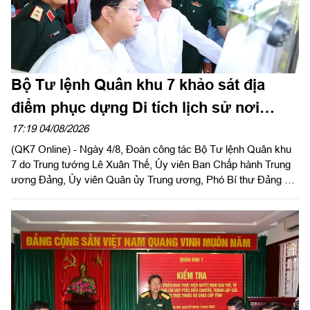
Bộ Tư lệnh Quân khu 7 khảo sát địa
điểm phục dựng Di tích lịch sử nơi
thành lập Quân khu
17:19 04/08/2026
(QK7 Online) - Ngày 4/8, Đoàn công tác Bộ Tư lệnh Quân khu
7 do Trung tướng Lê Xuân Thế, Ủy viên Ban Chấp hành Trung
ương Đảng, Ủy viên Quân ủy Trung ương, Phó Bí thư Đảng ủy,
Tư lệnh Quân khu và Trung tướng Trần Vinh Ngọc, Bí thư Đảng
ủy, Chính ủy Quân khu làm trưởng đoàn phối hợp với UBND
tỉnh Tây Ninh khảo sát thực địa khu đất phục dựng Di tích lịch
sử nơi thành lập LLVT Quân khu 7 tại xã Đức Huệ, tỉnh Tây
Ninh. Đồng chí Lê Văn Hẳn, Phó Bí thư Tỉnh uỷ, Chủ tịch
UBND tỉnh Tây Ninh tiếp và làm việc với đoàn.