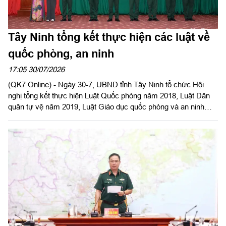
Tây Ninh tổng kết thực hiện các luật về
quốc phòng, an ninh
17:05 30/07/2026
(QK7 Online) - Ngày 30-7, UBND tỉnh Tây Ninh tổ chức Hội
nghị tổng kết thực hiện Luật Quốc phòng năm 2018, Luật Dân
quân tự vệ năm 2019, Luật Giáo dục quốc phòng và an ninh
năm 2013. Đại tá Trần Hữu Nhân, Phó Tham mưu trưởng Quân
khu 7 dự và phát biểu chỉ đạo. Đại tá Trần Đình Hưng, Phó Chỉ
huy trưởng, Tham mưu trưởng Bộ CHQS tỉnh, thừa ủy quyền
UBND tỉnh chủ trì hội nghị. Dự Hội nghị có Đại tá Bùi Đăng
Ninh, Chính ủy Bộ CHQS tỉnh.