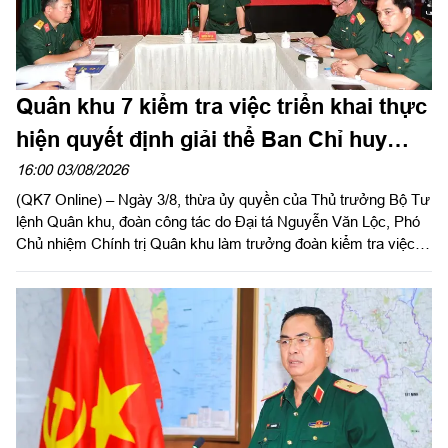
Quân khu 7 kiểm tra việc triển khai thực
hiện quyết định giải thể Ban Chỉ huy
PTKV tại TP Đồng Nai và tỉnh Lâm Đồng
16:00 03/08/2026
(QK7 Online) – Ngày 3/8, thừa ủy quyền của Thủ trưởng Bộ Tư
lệnh Quân khu, đoàn công tác do Đại tá Nguyễn Văn Lộc, Phó
Chủ nhiệm Chính trị Quân khu làm trưởng đoàn kiểm tra việc
triển khai thực hiện quyết định giải thể, tổ chức lại Ban Chỉ huy
PTKV, điều chuyển, thành lập các đơn vị trực thuộc Bộ CHQS
TP Đồng Nai và Bộ CHQS tỉnh Lâm Đồng.