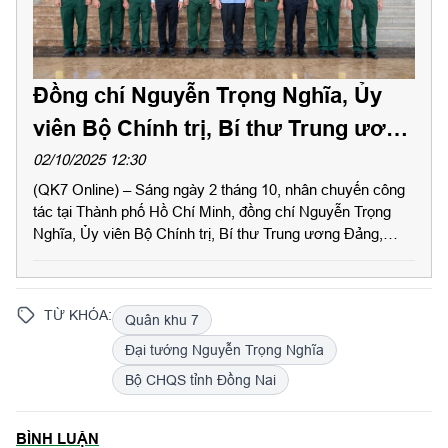
Đồng chí Nguyễn Trọng Nghĩa, Ủy
viên Bộ Chính trị, Bí thư Trung ương
Đảng, Trưởng Ban Tuyên giáo và
02/10/2025 12:30
(QK7 Online) – Sáng ngày 2 tháng 10, nhân chuyến công
Dân vận Trung ương thăm Bộ Tư
tác tại Thành phố Hồ Chí Minh, đồng chí Nguyễn Trọng
lệnh Quân khu 7
Nghĩa, Ủy viên Bộ Chính trị, Bí thư Trung ương Đảng,
Trưởng Ban Tuyên giáo và Dân vận Trung ương đã đến
thăm Bộ Tư lệnh Quân khu 7.
TỪ KHÓA:
Quân khu 7
Đại tướng Nguyễn Trọng Nghĩa
Bộ CHQS tỉnh Đồng Nai
BÌNH LUẬN