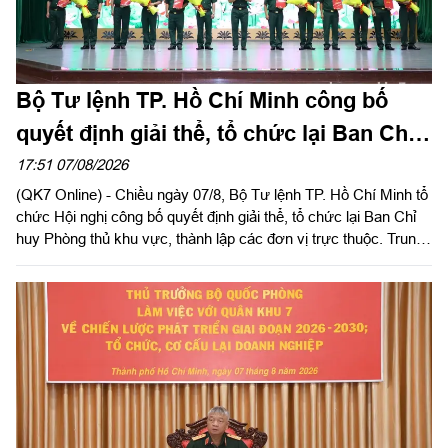
Bộ Tư lệnh TP. Hồ Chí Minh công bố
quyết định giải thể, tổ chức lại Ban Chỉ
huy PTKV, thành lập các đơn vị trực
17:51 07/08/2026
(QK7 Online) - Chiều ngày 07/8, Bộ Tư lệnh TP. Hồ Chí Minh tổ
thuộc
chức Hội nghị công bố quyết định giải thể, tổ chức lại Ban Chỉ
huy Phòng thủ khu vực, thành lập các đơn vị trực thuộc. Trung
tướng Lê Xuân Thế, Ủy viên Ban Chấp hành Trung ương Đảng,
Ủy viên Quân ủy Trung ương, Phó Bí thư Đảng ủy, Tư lệnh
Quân khu dự, chỉ đạo hội nghị. Thiếu tướng Vũ Văn Điền, Ủy
viên Ban Thường vụ Thành ủy, Tư lệnh Bộ Tư lệnh TP. Hồ Chí
Minh chủ trì hội nghị.