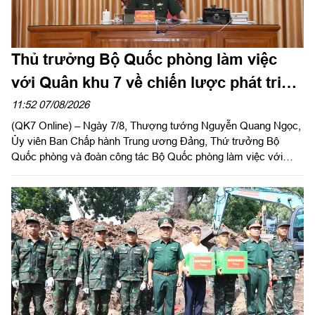
Thủ trưởng Bộ Quốc phòng làm việc
với Quân khu 7 về chiến lược phát triển
giai đoạn 2026 – 2030, tổ chức, cơ cấu
11:52 07/08/2026
(QK7 Online) – Ngày 7/8, Thượng tướng Nguyễn Quang Ngọc,
lại doanh nghiệp
Ủy viên Ban Chấp hành Trung ương Đảng, Thứ trưởng Bộ
Quốc phòng và đoàn công tác Bộ Quốc phòng làm việc với
Quân khu 7 về chiến lược phát triển giai đoạn 2026 – 2030, tổ
chức cơ cấu lại doanh nghiệp. Thiếu tướng Đặng Văn Lẫm, Ủy
viên Thường vụ Đảng ủy, Phó Tư lệnh Quân khu tiếp đoàn.