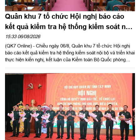
Quân khu 7 tổ chức Hội nghị báo cáo
kết quả kiểm tra hệ thống kiểm soát nội
bộ
15:33 06/08/2026
(QK7 Online) - Chiều ngày 06/8, Quân khu 7 tổ chức Hội nghị
báo cáo kết quả kiểm tra hệ thống kiểm soát nội bộ và triển khai
thực hiện kiến nghị, kết luận của Kiểm toán Bộ Quốc phòng
năm 2026 trong LLVT Quân khu. Trung tướng Lê Xuân Thế, Ủy
viên Ban Chấp hành Trung ương Đảng, Ủy viên Quân ủy Trung
ương, Phó Bí thư Đảng ủy, Tư lệnh Quân khu chủ trì hội nghị.