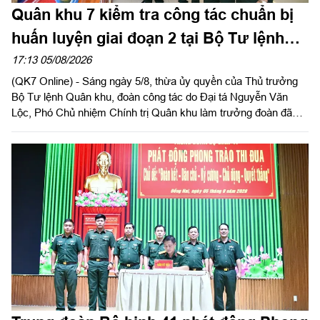
Quân khu 7 kiểm tra công tác chuẩn bị
huấn luyện giai đoạn 2 tại Bộ Tư lệnh
Thành phố Hồ Chí Minh
17:13 05/08/2026
(QK7 Online) - Sáng ngày 5/8, thừa ủy quyền của Thủ trưởng
Bộ Tư lệnh Quân khu, đoàn công tác do Đại tá Nguyễn Văn
Lộc, Phó Chủ nhiệm Chính trị Quân khu làm trưởng đoàn đã
kiểm tra công tác chuẩn bị và tổ chức huấn luyện giai đoạn 2
năm 2026 tại Trung đoàn Minh Đạm và Ban Chỉ huy Quân sự
(CHQS) phường Tam Long (Bộ Tư lệnh TP Hồ Chí Minh).