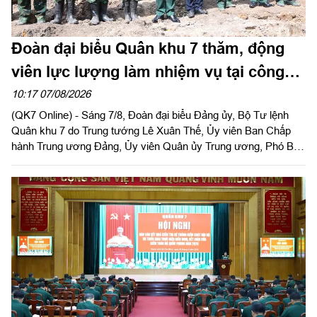
Đoàn đại biểu Quân khu 7 thăm, động
viên lực lượng làm nhiệm vụ tại công
viên Lê Thị Riêng
10:17 07/08/2026
(QK7 Online) - Sáng 7/8, Đoàn đại biểu Đảng ủy, Bộ Tư lệnh
Quân khu 7 do Trung tướng Lê Xuân Thế, Ủy viên Ban Chấp
hành Trung ương Đảng, Ủy viên Quân ủy Trung ương, Phó Bí
thư Đảng ủy, Tư lệnh Quân khu làm trưởng đoàn tổ chức dâng
hoa, dâng hương tưởng niệm cố Tổng Bí thư Trần Phú, các anh
hùng liệt sĩ và thăm, động viên lực lượng đang làm nhiệm vụ tại
công viên Lê Thị Riêng, Thành phố Hồ Chí Minh.