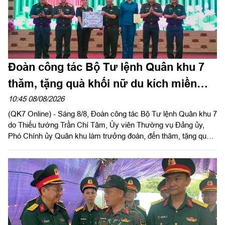
Đoàn công tác Bộ Tư lệnh Quân khu 7
thăm, tặng quà khối nữ du kích miền
Nam tham gia chương trình "Tổ quốc
10:45 08/08/2026
(QK7 Online) - Sáng 8/8, Đoàn công tác Bộ Tư lệnh Quân khu 7
trong tim"
do Thiếu tướng Trần Chí Tâm, Ủy viên Thường vụ Đảng ủy,
Phó Chính ủy Quân khu làm trưởng đoàn, đến thăm, tặng quà
động viên lực lượng khối nữ du kích miền Nam luyện tập phục
vụ chương trình "Tổ quốc trong tim" do báo Nhân dân tổ chức.