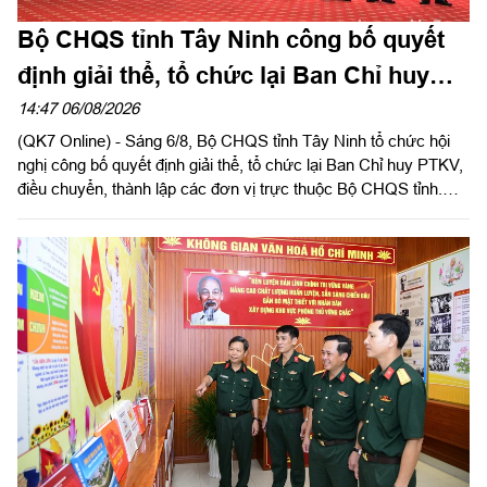
Bộ CHQS tỉnh Tây Ninh công bố quyết
định giải thể, tổ chức lại Ban Chỉ huy
phòng thủ khu vực
14:47 06/08/2026
(QK7 Online) - Sáng 6/8, Bộ CHQS tỉnh Tây Ninh tổ chức hội
nghị công bố quyết định giải thể, tổ chức lại Ban Chỉ huy PTKV,
điều chuyển, thành lập các đơn vị trực thuộc Bộ CHQS tỉnh.
Thừa ủy quyền của Bộ Tư lệnh Quân khu 7, Thiếu tướng Lê
Ngọc Hải, Phó Tham mưu trưởng Quân khu dự và phát biểu
chỉ đạo.