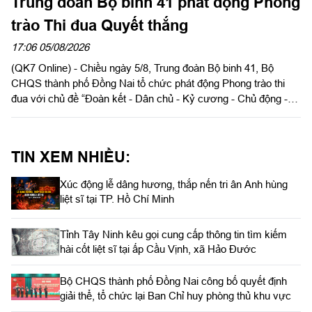
Trung đoàn Bộ binh 41 phát động Phong
trào Thi đua Quyết thắng
17:06 05/08/2026
(QK7 Online) - Chiều ngày 5/8, Trung đoàn Bộ binh 41, Bộ
CHQS thành phố Đồng Nai tổ chức phát động Phong trào thi
đua với chủ đề “Đoàn kết - Dân chủ - Kỷ cương - Chủ động -
Quyết thắng”. Thượng tá Dương Thế Anh, Chính ủy Trung đoàn
chủ trì buổi phát động.
TIN XEM NHIỀU:
Xúc động lễ dâng hương, thắp nến tri ân Anh hùng
liệt sĩ tại TP. Hồ Chí Minh
Tỉnh Tây Ninh kêu gọi cung cấp thông tin tìm kiếm
hài cốt liệt sĩ tại ấp Cầu Vịnh, xã Hảo Đước
Bộ CHQS thành phố Đồng Nai công bố quyết định
giải thể, tổ chức lại Ban Chỉ huy phòng thủ khu vực