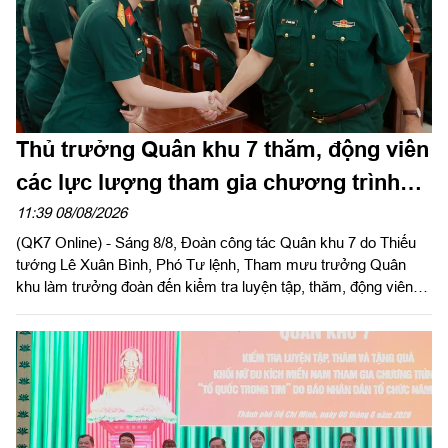
Thủ trưởng Quân khu 7 thăm, động viên
các lực lượng tham gia chương trình
“Tổ quốc trong tim”
11:39 08/08/2026
(QK7 Online) - Sáng 8/8, Đoàn công tác Quân khu 7 do Thiếu
tướng Lê Xuân Bình, Phó Tư lệnh, Tham mưu trưởng Quân
khu làm trưởng đoàn đến kiểm tra luyện tập, thăm, động viên
các khối tham gia Chương trình “Tổ quốc trong tim” do Báo
Nhân Dân tổ chức tại Sư đoàn 309 và Lữ đoàn 25.