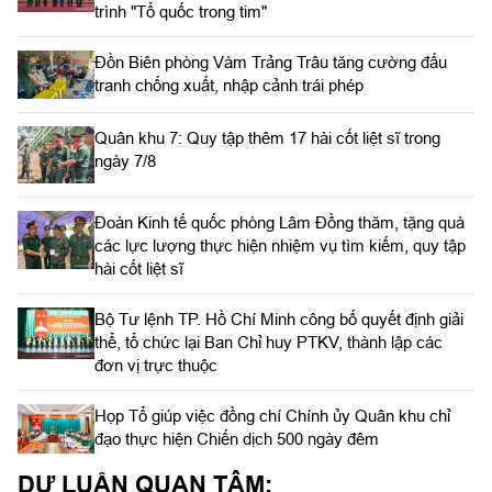
trình "Tổ quốc trong tim"
Đồn Biên phòng Vàm Trảng Trâu tăng cường đấu
tranh chống xuất, nhập cảnh trái phép
Quân khu 7: Quy tập thêm 17 hài cốt liệt sĩ trong
ngày 7/8
Đoàn Kinh tế quốc phòng Lâm Đồng thăm, tặng quà
các lực lượng thực hiện nhiệm vụ tìm kiếm, quy tập
hài cốt liệt sĩ
Bộ Tư lệnh TP. Hồ Chí Minh công bố quyết định giải
thể, tổ chức lại Ban Chỉ huy PTKV, thành lập các
đơn vị trực thuộc
Họp Tổ giúp việc đồng chí Chính ủy Quân khu chỉ
đạo thực hiện Chiến dịch 500 ngày đêm
DƯ LUẬN QUAN TÂM: