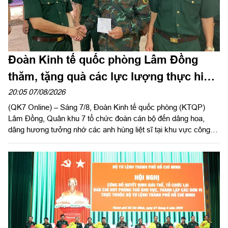
Đoàn Kinh tế quốc phòng Lâm Đồng
thăm, tặng quà các lực lượng thực hiện
nhiệm vụ tìm kiếm, quy tập hài cốt liệt sĩ
20:05 07/08/2026
(QK7 Online) – Sáng 7/8, Đoàn Kinh tế quốc phòng (KTQP)
Lâm Đồng, Quân khu 7 tổ chức đoàn cán bộ đến dâng hoa,
dâng hương tưởng nhớ các anh hùng liệt sĩ tại khu vực công
viên Lê Thị Riêng, TP Hồ Chí Minh và xã Minh Đức, thành phố
Đồng Nai do Thượng tá Đinh Nho Hùng, Đoàn trưởng Đoàn
KTQP Lâm Đồng làm trưởng đoàn.