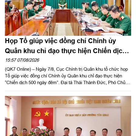
Họp Tổ giúp việc đồng chí Chính ủy
Quân khu chỉ đạo thực hiện Chiến dịch
500 ngày đêm
15:57 07/08/2026
(QK7 Online) – Ngày 7/8, Cục Chính trị Quân khu tổ chức họp
Tổ giúp việc đồng chí Chính ủy Quân khu chỉ đạo thực hiện
“Chiến dịch 500 ngày đêm”. Đại tá Thái Thành Đức, Phó Chủ
nhiệm Chính trị Quân khu chủ trì hội nghị.