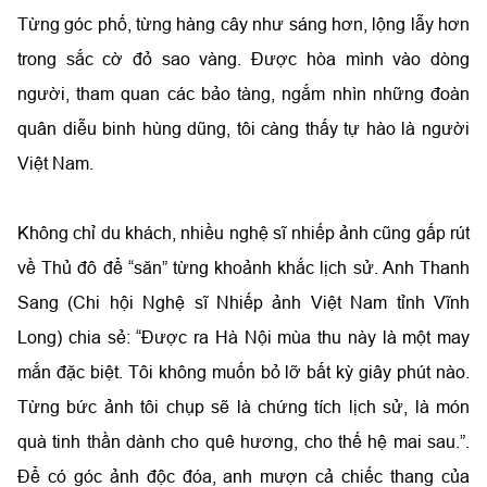
Từng góc phố, từng hàng cây như sáng hơn, lộng lẫy hơn
trong sắc cờ đỏ sao vàng. Được hòa mình vào dòng
người, tham quan các bảo tàng, ngắm nhìn những đoàn
quân diễu binh hùng dũng, tôi càng thấy tự hào là người
Việt Nam.
Không chỉ du khách, nhiều nghệ sĩ nhiếp ảnh cũng gấp rút
về Thủ đô để “săn” từng khoảnh khắc lịch sử. Anh Thanh
Sang (Chi hội Nghệ sĩ Nhiếp ảnh Việt Nam tỉnh Vĩnh
Long) chia sẻ: “Được ra Hà Nội mùa thu này là một may
mắn đặc biệt. Tôi không muốn bỏ lỡ bất kỳ giây phút nào.
Từng bức ảnh tôi chụp sẽ là chứng tích lịch sử, là món
quà tinh thần dành cho quê hương, cho thế hệ mai sau.”.
Để có góc ảnh độc đóa, anh mượn cả chiếc thang của