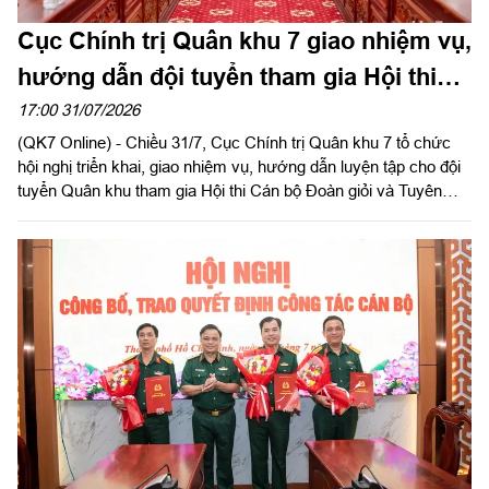
Cục Chính trị Quân khu 7 giao nhiệm vụ,
hướng dẫn đội tuyển tham gia Hội thi
Cán bộ Đoàn giỏi và Tuyên truyền viên
17:00 31/07/2026
(QK7 Online) - Chiều 31/7, Cục Chính trị Quân khu 7 tổ chức
trẻ toàn quân năm 2026
hội nghị triển khai, giao nhiệm vụ, hướng dẫn luyện tập cho đội
tuyển Quân khu tham gia Hội thi Cán bộ Đoàn giỏi và Tuyên
truyền viên trẻ toàn quân năm 2026. Đại tá Nguyễn Như Trúc,
Phó Chủ nhiệm Chính trị Quân khu chủ trì hội nghị.