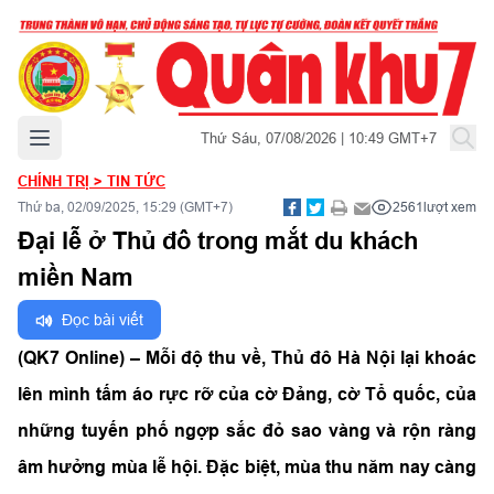
Mở menu chính
Thứ Sáu, 07/08/2026 | 10:49 GMT+7
CHÍNH TRỊ
>
TIN TỨC
Thứ ba, 02/09/2025, 15:29 (GMT+7)
2561
lượt xem
Đại lễ ở Thủ đô trong mắt du khách
miền Nam
Đọc bài viết
(QK7 Online) – Mỗi độ thu về, Thủ đô Hà Nội lại khoác
lên mình tấm áo rực rỡ của cờ Đảng, cờ Tổ quốc, của
những tuyến phố ngợp sắc đỏ sao vàng và rộn ràng
âm hưởng mùa lễ hội. Đặc biệt, mùa thu năm nay càng