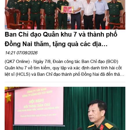
Ban Chỉ đạo Quân khu 7 và thành phố
Đồng Nai thăm, tặng quà các địa
phương hỗ trợ tìm kiếm, quy tập hài cốt
14:21 07/08/2026
(QK7 Online) - Ngày 7/8, Đoàn công tác Ban Chỉ đạo (BCĐ)
liệt sĩ
Quân khu 7 về tìm kiếm, quy tập và xác định danh tính hài cốt
liệt sĩ (HCLS) và Ban Chỉ đạo thành phố Đồng Nai đã đến thăm,
tặng quà phường Tân Khai, phường Bình Long, xã Minh Đức
và chùa Tân Minh (phường Bình Long), thành phố Đồng Nai -
các địa phương, cơ sở đã hỗ trợ, đồng hành trong hoạt động
quy tập, tìm kiếm HCLS, cầu siêu các anh hùng liệt sĩ tại xã
Minh Đức. Thiếu tướng Trần Chí Tâm, Ủy viên Thường vụ
Đảng ủy, Phó Chính ủy Quân khu, Trưởng BCĐ Quân khu làm
trưởng đoàn.