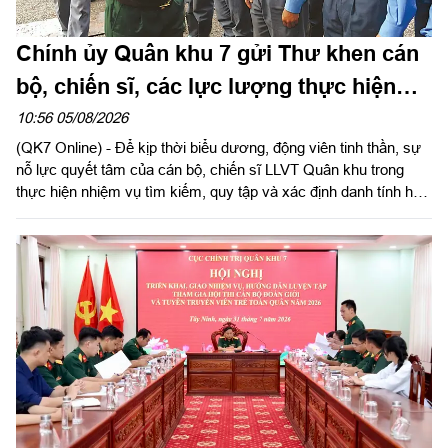
Chính ủy Quân khu 7 gửi Thư khen cán
bộ, chiến sĩ, các lực lượng thực hiện
nhiệm vụ tìm kiếm, quy tập và xác định
10:56 05/08/2026
(QK7 Online) - Để kịp thời biểu dương, động viên tinh thần, sự
danh tính hài cốt liệt sĩ
nỗ lực quyết tâm của cán bộ, chiến sĩ LLVT Quân khu trong
thực hiện nhiệm vụ tìm kiếm, quy tập và xác định danh tính hài
cốt liệt sĩ. Ngày 5/8/2026, Trung tướng Trần Vinh Ngọc, Bí thư
Đảng ủy, Chính ủy Quân khu 7 gửi Thư khen cán bộ, chiến sĩ,
các lực lượng thực hiện nhiệm vụ tìm kiếm, quy tập và xác
định danh tính hài cốt liệt sĩ. Báo Quân khu đăng toàn văn Thư
khen của đồng chí Chính ủy Quân khu 7.