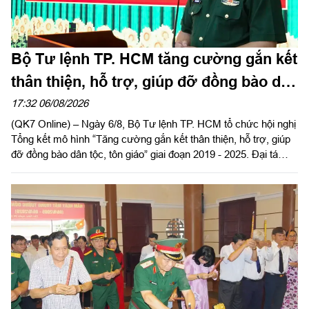
Bộ Tư lệnh TP. HCM tăng cường gắn kết
thân thiện, hỗ trợ, giúp đỡ đồng bào dân
tộc, tôn giáo
17:32 06/08/2026
(QK7 Online) – Ngày 6/8, Bộ Tư lệnh TP. HCM tổ chức hội nghị
Tổng kết mô hình “Tăng cường gắn kết thân thiện, hỗ trợ, giúp
đỡ đồng bào dân tộc, tôn giáo” giai đoạn 2019 - 2025. Đại tá
Thái Thành Đức, Phó Chủ nhiệm chính trị Quân khu dự và chỉ
đạo hội nghị.