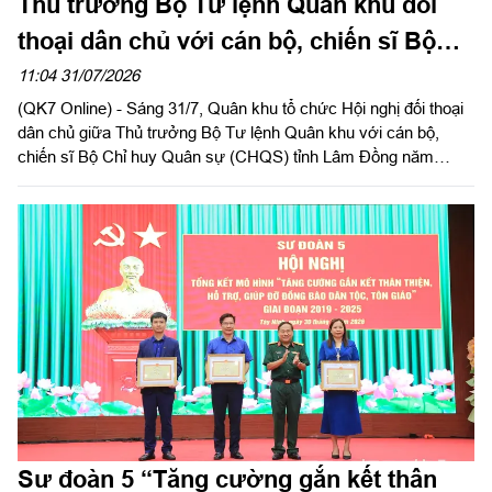
Thủ trưởng Bộ Tư lệnh Quân khu đối
thoại dân chủ với cán bộ, chiến sĩ Bộ
CHQS tỉnh Lâm Đồng
11:04 31/07/2026
(QK7 Online) - Sáng 31/7, Quân khu tổ chức Hội nghị đối thoại
dân chủ giữa Thủ trưởng Bộ Tư lệnh Quân khu với cán bộ,
chiến sĩ Bộ Chỉ huy Quân sự (CHQS) tỉnh Lâm Đồng năm
2026. Thiếu tướng Trần Chí Tâm, Ủy viên Thường vụ Đảng ủy,
Phó Chính ủy Quân khu chủ trì hội nghị.
Sư đoàn 5 “Tăng cường gắn kết thân