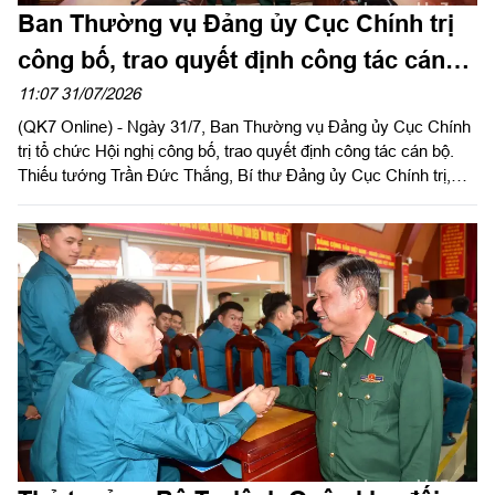
Ban Thường vụ Đảng ủy Cục Chính trị
công bố, trao quyết định công tác cán
bộ
11:07 31/07/2026
(QK7 Online) - Ngày 31/7, Ban Thường vụ Đảng ủy Cục Chính
trị tổ chức Hội nghị công bố, trao quyết định công tác cán bộ.
Thiếu tướng Trần Đức Thắng, Bí thư Đảng ủy Cục Chính trị,
Phó Chủ nhiệm Chính trị Quân khu chủ trì, trao quyết định cho
cán bộ.