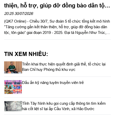
thiện, hỗ trợ, giúp đỡ đồng bào dân tộc,
tôn giáo” trên địa bàn đóng quân
20:25 30/07/2026
(QK7 Online) - Chiều 30/7, Sư đoàn 5 tổ chức tổng kết mô hình
“Tăng cường gắn kết thân thiện, hỗ trợ, giúp đỡ đồng bào dân
tộc, tôn giáo” giai đoạn 2019 - 2025. Đại tá Nguyễn Như Trúc,
Phó Chủ nhiệm Chính trị Quân khu dự, phát biểu chỉ đạo.
TIN XEM NHIỀU:
Triển khai thực hiện quyết định giải thể, tổ chức lại
Ban Chỉ huy Phòng thủ khu vực
Dấu ấn kỹ năng tuyên truyền viên trẻ
Tỉnh Tây Ninh kêu gọi cung cấp thông tin tìm kiếm
hài cốt liệt sĩ tại ấp Cầu Vịnh, xã Hảo Đước