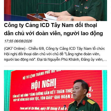
Công ty Cảng ICD Tây Nam đối thoại
dân chủ với đoàn viên, người lao động
17:55 06/08/2026
(QK7 Online) - Chiều 6/8, Công ty Cảng ICD Tây Nam tổ chức
Hội nghị đối thoại dân chủ với chủ đề "Lắng nghe đoàn viên,
người lao động nói". Đại tá Nguyễn Phú Khánh, Đảng ủy viên,
Phó Tổng giám đốc Công ty Tây Nam dự và phát biểu chỉ đạo.
Thượng tá Nguyễn Ngọc Khánh, Giám đốc Công ty Cảng ICD
Tây Nam chủ trì hội nghị. Dự hội nghị có Đại tá Phạm Thị Thu
Hương, Trưởng phòng Công tác quần chúng, Cục Chính trị
Quân khu 7; Đại tá Trần Thị Mỹ Châu, Phó Tổng giám đốc
Công ty Tây Nam cùng đông đảo cán bộ, đoàn viên, người lao
động Công ty Cảng ICD Tây Nam.