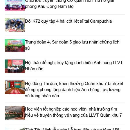
Giao lưu truyền thống Cơ quan Hội Phụ nữ giải
phóng Khu Đông Nam Bộ
Đội K72 quy tập 4 hài cốt liệt sĩ tại Campuchia
Trung đoàn 4, Sư đoàn 5 giao lưu nhân chứng lịch
sử
Hội thảo đề nghị truy tặng danh hiệu Anh hùng LLVT
Nhân dân
Hội đồng Thi đua, khen thưởng Quân khu 7 bình xét
đề nghị phong tặng danh hiệu Anh hùng Lực lượng
vũ trang nhân dân
Học viên tốt nghiệp các học viện, nhà trường tìm
hiểu về truyền thống vẻ vang của LLVT Quân khu 7
​Tỉnh Tây Ninh tổ chức Lễ truy điệu và an táng 156