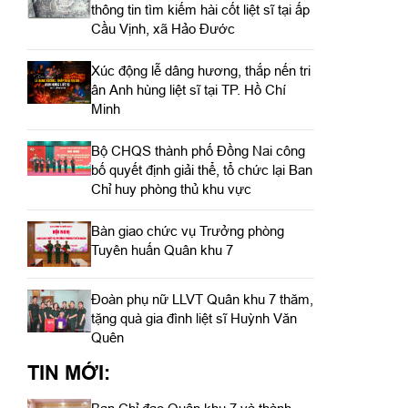
thông tin tìm kiếm hài cốt liệt sĩ tại ấp
Cầu Vịnh, xã Hảo Đước
Xúc động lễ dâng hương, thắp nến tri
ân Anh hùng liệt sĩ tại TP. Hồ Chí
Minh
Bộ CHQS thành phố Đồng Nai công
bố quyết định giải thể, tổ chức lại Ban
Chỉ huy phòng thủ khu vực
Bàn giao chức vụ Trưởng phòng
Tuyên huấn Quân khu 7
Đoàn phụ nữ LLVT Quân khu 7 thăm,
tặng quà gia đình liệt sĩ Huỳnh Văn
Quên
TIN MỚI: