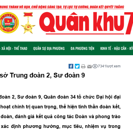
 XÃ HỘI - THỂ THAO
QUÂN SỰ ĐỊA PHƯƠNG
ĐA PHƯƠNG TIỆN
KINH TẾ - HẬU CẦN - K
7341
lượt xem
 sở Trung đoàn 2, Sư đoàn 9
đoàn 2, Sư đoàn 9, Quân đoàn 34 tổ chức Đại hội đại
 hoạt chính trị quan trọng, thể hiện tinh thần đoàn kết,
ng đoàn, đánh giá kết quả công tác Đoàn và phong trào
i xác định phương hướng, mục tiêu, nhiệm vụ trong