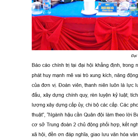
Đại 
Báo cáo chính trị tại đại hội khẳng định, tron
phát huy mạnh mẽ vai trò xung kích, năng động, 
của đơn vị. Đoàn viên, thanh niên luôn là lực 
đấu, xây dựng chính quy, rèn luyện kỷ luật; t
lượng xây dựng cấp ủy, chi bộ các cấp. Các pho
thuật”, “Ngành hậu cần Quân đội làm theo lời 
cơ sở Trung đoàn 2 chủ động phối hợp, kết ngh
xã hội, đền ơn đáp nghĩa, giao lưu văn hóa văn 