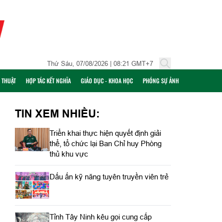
Thứ Sáu, 07/08/2026 | 08:21 GMT+7
Ỹ THUẬT
HỢP TÁC KẾT NGHĨA
GIÁO DỤC - KHOA HỌC
PHÓNG SỰ ẢNH
TIN XEM NHIỀU:
Triển khai thực hiện quyết định giải
thể, tổ chức lại Ban Chỉ huy Phòng
thủ khu vực
Dấu ấn kỹ năng tuyên truyền viên trẻ
Tỉnh Tây Ninh kêu gọi cung cấp