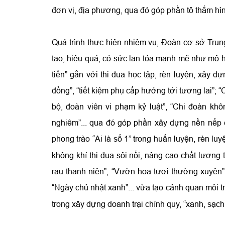
đơn vị, địa phương, qua đó góp phần tô thắm hì
Quá trình thực hiện nhiệm vụ, Đoàn cơ sở Trun
tạo, hiệu quả, có sức lan tỏa mạnh mẽ như mô h
tiến” gắn với thi đua học tập, rèn luyện, xây 
đồng”, “tiết kiệm phụ cấp hướng tới tương lai”; “
bộ, đoàn viên vi phạm kỷ luật”, “Chi đoàn khôn
nghiêm”... qua đó góp phần xây dựng nền nếp ch
phong trào
“Ai là số 1” trong huấn luyện, rèn lu
không khí thi đua sôi nổi, nâng cao chất lượng
rau thanh niên”, “Vườn hoa tươi thường xuyên”,
“Ngày chủ nhật xanh”...
vừa tạo cảnh quan môi t
trong xây dựng doanh trại chính quy, “xanh, sạch