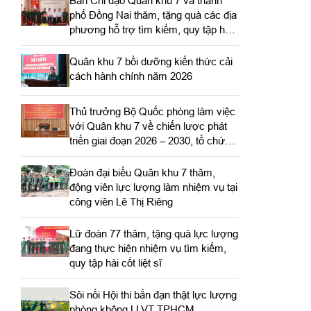
Ban Chỉ đạo Quân khu 7 và thành
phố Đồng Nai thăm, tặng quà các địa
phương hỗ trợ tìm kiếm, quy tập hài
cốt liệt sĩ
Quân khu 7 bồi dưỡng kiến thức cải
cách hành chính năm 2026
Thủ trưởng Bộ Quốc phòng làm việc
với Quân khu 7 về chiến lược phát
triển giai đoạn 2026 – 2030, tổ chức,
cơ cấu lại doanh nghiệp
Đoàn đại biểu Quân khu 7 thăm,
động viên lực lượng làm nhiệm vụ tại
công viên Lê Thị Riêng
Lữ đoàn 77 thăm, tặng quà lực lượng
đang thực hiện nhiệm vụ tìm kiếm,
quy tập hài cốt liệt sĩ
Sôi nổi Hội thi bắn đạn thật lực lượng
phòng không LLVT TPHCM