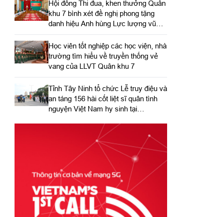
Hội đồng Thi đua, khen thưởng Quân
khu 7 bình xét đề nghị phong tặng
danh hiệu Anh hùng Lực lượng vũ
trang nhân dân
Học viên tốt nghiệp các học viện, nhà
trường tìm hiểu về truyền thống vẻ
vang của LLVT Quân khu 7
​Tỉnh Tây Ninh tổ chức Lễ truy điệu và
an táng 156 hài cốt liệt sĩ quân tình
nguyện Việt Nam hy sinh tại
Campuchia