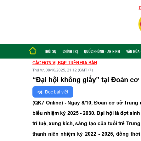
THỜI SỰ
CHÍNH TRỊ
QUỐC PHÒNG - AN NINH
VĂN HÓA -
CÁC ĐƠN VỊ BQP TRÊN ĐỊA BÀN
Thứ tư, 08/10/2025, 21:12 (GMT+7)
“Đại hội không giấy” tại Đoàn cơ
Đọc bài viết
(QK7 Online) - Ngày 8/10, Đoàn cơ sở Trung 
biểu nhiệm kỳ 2025 - 2030. Đại hội là đợt sinh
trí tuệ, xung kích, sáng tạo của tuổi trẻ Tru
thanh niên nhiệm kỳ 2022 - 2025, đồng thờ