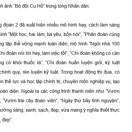
nh ảnh “Bộ đội Cụ Hồ” trong lòng Nhân dân.
g đoàn 2 đã xuất hiện nhiều mô hình hay, cách làm sáng
ình “Một học, hai làm, ba yêu, bốn nói”, “Phân đoàn cùng
dựng tập thể vững mạnh toàn diện; mô hình “Ngôi nhà 100
Chi đoàn nói lời hay, làm việc tốt”, “Chi đoàn không có cán
g có khói thuốc lá”, “Chi đoàn huấn luyện giỏi, kỷ luật
ính quy, rèn luyện kỷ luật. Trong hoạt động thi đua, có
yện thể lực và học tập chính trị, chuyên môn nghiệp vụ, tạo
 toàn diện. Ngoài ra các công trình thanh niên như “Vườn
 “Vườn trái cây đoàn viên”, “Ngày thứ bảy tình nguyện”,
rường sáng, xanh, sạch, đẹp, vừa mang ý nghĩa thiết thực
, đẹp”.