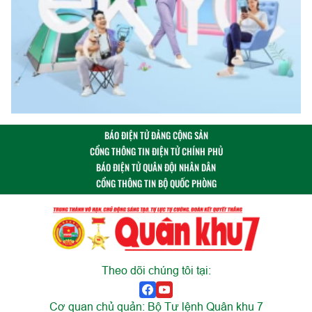
BÁO ĐIỆN TỬ ĐẢNG CỘNG SẢN
CỔNG THÔNG TIN ĐIỆN TỬ CHÍNH PHỦ
BÁO ĐIỆN TỬ QUÂN ĐỘI NHÂN DÂN
CỔNG THÔNG TIN BỘ QUỐC PHÒNG
Theo dõi chúng tôi tại:
Cơ quan chủ quản: Bộ Tư lệnh Quân khu 7