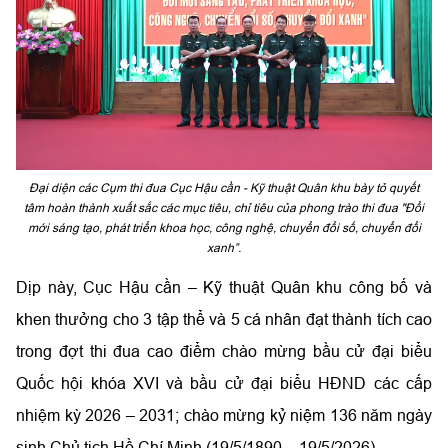
Đại diện các Cụm thi đua Cục Hậu cần - Kỹ thuật Quân khu bày tỏ quyết
tâm hoàn thành xuất sắc các mục tiêu, chỉ tiêu của phong trào thi đua "Đổi
mới sáng tạo, phát triển khoa học, công nghệ, chuyển đổi số, chuyển đổi
xanh”.
Dịp này, Cục Hậu cần – Kỹ thuật Quân khu công bố và
khen thưởng cho 3 tập thể và 5 cá nhân đạt thành tích cao
trong đợt thi đua cao điểm chào mừng bầu cử đại biểu
Quốc hội khóa XVI và bầu cử đại biểu HĐND các cấp
nhiệm kỳ 2026 – 2031; chào mừng kỷ niệm 136 năm ngày
sinh Chủ tịch Hồ Chí Minh (19/5/1890 – 19/5/2026).