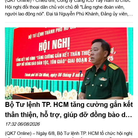
(QK7 Online) - Chiều 6/8, Công ty Cảng ICD Tây Nam tổ chức
Hội nghị đối thoại dân chủ với chủ đề "Lắng nghe đoàn viên,
người lao động nói". Đại tá Nguyễn Phú Khánh, Đảng ủy viên,
Phó Tổng giám đốc Công ty Tây Nam dự và phát biểu chỉ đạo.
Thượng tá Nguyễn Ngọc Khánh, Giám đốc Công ty Cảng ICD
Tây Nam chủ trì hội nghị. Dự hội nghị có Đại tá Phạm Thị Thu
Hương, Trưởng phòng Công tác quần chúng, Cục Chính trị
Quân khu 7; Đại tá Trần Thị Mỹ Châu, Phó Tổng giám đốc
Công ty Tây Nam cùng đông đảo cán bộ, đoàn viên, người lao
động Công ty Cảng ICD Tây Nam.
Bộ Tư lệnh TP. HCM tăng cường gắn kết
thân thiện, hỗ trợ, giúp đỡ đồng bào dân
tộc, tôn giáo
17:32 06/08/2026
(QK7 Online) – Ngày 6/8, Bộ Tư lệnh TP. HCM tổ chức hội nghị