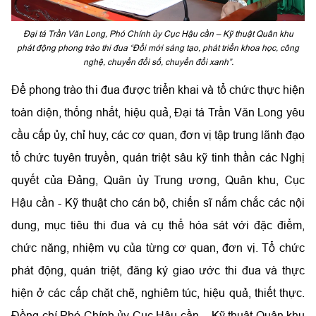
Đại tá Trần Văn Long, Phó Chính ủy Cục Hậu cần – Kỹ thuật Quân khu
phát động phong trào thi đua “Đổi mới sáng tạo, phát triển khoa học, công
nghệ, chuyển đổi số, chuyển đổi xanh”.
Để phong trào thi đua được triển khai và tổ chức thực hiện
toàn diện, thống nhất, hiệu quả, Đại tá Trần Văn Long yêu
cầu cấp ủy, chỉ huy, các cơ quan, đơn vị tập trung lãnh đạo
tổ chức tuyên truyền, quán triệt sâu kỹ tinh thần các Nghị
quyết của Đảng, Quân ủy Trung ương, Quân khu, Cục
Hậu cần - Kỹ thuật cho cán bộ, chiến sĩ nắm chắc các nội
dung, mục tiêu thi đua và cụ thể hóa sát với đặc điểm,
chức năng, nhiệm vụ của từng cơ quan, đơn vị. Tổ chức
phát động, quán triệt, đăng ký giao ước thi đua và thực
hiện ở các cấp chặt chẽ, nghiêm túc, hiệu quả, thiết thực.
Đồng chí Phó Chính ủy Cục Hậu cần – Kỹ thuật Quân khu