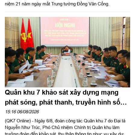
niệm 21 năm ngày mất Trung tướng Đồng Văn Cống.
Quân khu 7 khảo sát xây dựng mạng
phát sóng, phát thanh, truyền hình số
mặt đất tại Trung đoàn 271
15:16 06/08/2026
(QK7 Online) - Ngày 6/8, đoàn công tác Quân khu 7 do Đại tá
Nguyễn Như Trúc, Phó Chủ nhiệm Chính trị Quân khu làm
trưởng đoàn đến khảo sát, thu thập thông tin phục vụ xây dựng