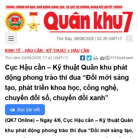
Mở menu chính
Thứ Bảy, 08/08/2026 | 02:26 GMT+7
KINH TẾ - HẬU CẦN - KỸ THUẬT
>
HẬU CẦN
Thứ năm, 04/06/2026, 17:42 (GMT+7)
1111
lượt xem
Cục Hậu cần – Kỹ thuật Quân khu phát
động phong trào thi đua “Đổi mới sáng
tạo, phát triển khoa học, công nghệ,
chuyển đổi số, chuyển đổi xanh”
Đọc bài viết
(QK7 Online) – Ngày 4/6, Cục Hậu cần – Kỹ thuật Quân
khu phát động phong trào thi đua “Đổi mới sáng tạo,