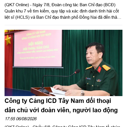
(QK7 Online) - Ngày 7/8, Đoàn công tác Ban Chỉ đạo (BCĐ)
liệt sĩ
Quân khu 7 về tìm kiếm, quy tập và xác định danh tính hài cốt
liệt sĩ (HCLS) và Ban Chỉ đạo thành phố Đồng Nai đã đến thăm,
tặng quà phường Tân Khai, phường Bình Long, xã Minh Đức
và chùa Tân Minh (phường Bình Long), thành phố Đồng Nai -
các địa phương, cơ sở đã hỗ trợ, đồng hành trong hoạt động
quy tập, tìm kiếm HCLS, cầu siêu các anh hùng liệt sĩ tại xã
Minh Đức. Thiếu tướng Trần Chí Tâm, Ủy viên Thường vụ
Đảng ủy, Phó Chính ủy Quân khu, Trưởng BCĐ Quân khu làm
trưởng đoàn.
Công ty Cảng ICD Tây Nam đối thoại
dân chủ với đoàn viên, người lao động
17:55 06/08/2026