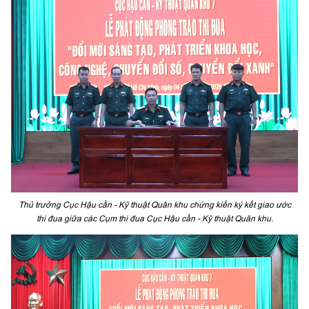
Thủ trưởng Cục Hậu cần - Kỹ thuật Quân khu chứng kiến ký kết giao ước
thi đua giữa các Cụm thi đua Cục Hậu cần - Kỹ thuật Quân khu.