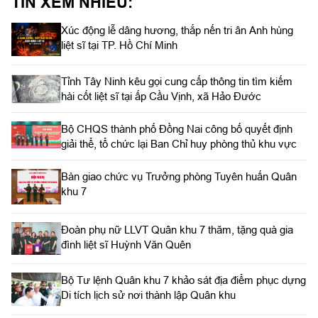
TIN XEM NHIỀU:
Xúc động lễ dâng hương, thắp nến tri ân Anh hùng
liệt sĩ tại TP. Hồ Chí Minh
Tỉnh Tây Ninh kêu gọi cung cấp thông tin tìm kiếm
hài cốt liệt sĩ tại ấp Cầu Vịnh, xã Hảo Đước
Bộ CHQS thành phố Đồng Nai công bố quyết định
giải thể, tổ chức lại Ban Chỉ huy phòng thủ khu vực
Bàn giao chức vụ Trưởng phòng Tuyên huấn Quân
khu 7
Đoàn phụ nữ LLVT Quân khu 7 thăm, tặng quà gia
đình liệt sĩ Huỳnh Văn Quên
Bộ Tư lệnh Quân khu 7 khảo sát địa điểm phục dựng
Di tích lịch sử nơi thành lập Quân khu