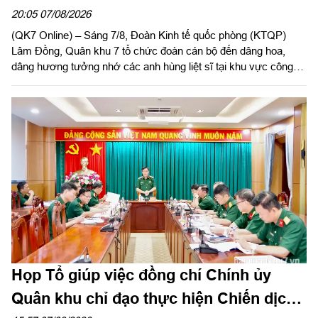
nhiệm vụ tìm kiếm, quy tập hài cốt liệt sĩ
20:05 07/08/2026
(QK7 Online) – Sáng 7/8, Đoàn Kinh tế quốc phòng (KTQP)
Lâm Đồng, Quân khu 7 tổ chức đoàn cán bộ đến dâng hoa,
dâng hương tưởng nhớ các anh hùng liệt sĩ tại khu vực công
viên Lê Thị Riêng, TP Hồ Chí Minh và xã Minh Đức, thành phố
Đồng Nai do Thượng tá Đinh Nho Hùng, Đoàn trưởng Đoàn
KTQP Lâm Đồng làm trưởng đoàn.
Họp Tổ giúp việc đồng chí Chính ủy
Quân khu chỉ đạo thực hiện Chiến dịch