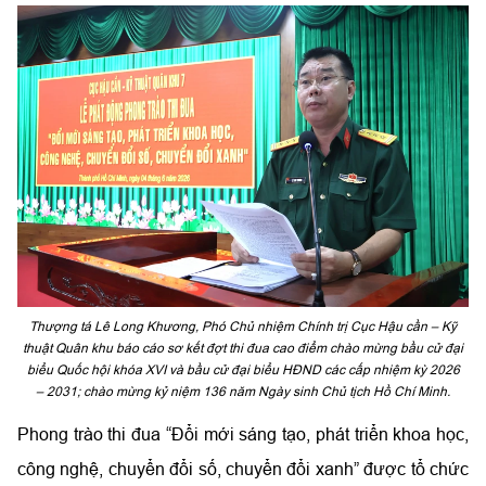
Thượng tá Lê Long Khương, Phó Chủ nhiệm Chính trị Cục Hậu cần – Kỹ
thuật Quân khu báo cáo sơ kết đợt thi đua cao điểm chào mừng bầu cử đại
biểu Quốc hội khóa XVI và bầu cử đại biểu HĐND các cấp nhiệm kỳ 2026
– 2031; chào mừng kỷ niệm 136 năm Ngày sinh Chủ tịch Hồ Chí Minh.
Phong trào thi đua “Đổi mới sáng tạo, phát triển khoa học,
công nghệ, chuyển đổi số, chuyển đổi xanh” được tổ chức