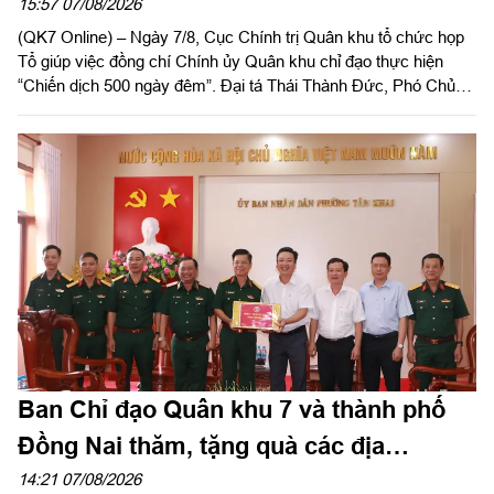
500 ngày đêm
15:57 07/08/2026
(QK7 Online) – Ngày 7/8, Cục Chính trị Quân khu tổ chức họp
Tổ giúp việc đồng chí Chính ủy Quân khu chỉ đạo thực hiện
“Chiến dịch 500 ngày đêm”. Đại tá Thái Thành Đức, Phó Chủ
nhiệm Chính trị Quân khu chủ trì hội nghị.
Ban Chỉ đạo Quân khu 7 và thành phố
Đồng Nai thăm, tặng quà các địa
phương hỗ trợ tìm kiếm, quy tập hài cốt
14:21 07/08/2026