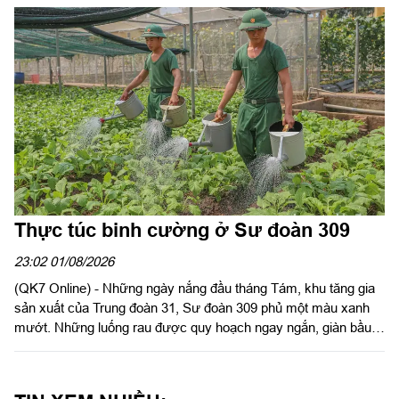
Hậu cần – Kỹ thuật Quân khu chủ trì hội nghị.
Thực túc binh cường ở Sư đoàn 309
23:02 01/08/2026
(QK7 Online) - Những ngày nắng đầu tháng Tám, khu tăng gia
sản xuất của Trung đoàn 31, Sư đoàn 309 phủ một màu xanh
mướt. Những luống rau được quy hoạch ngay ngắn, giàn bầu,
giàn mướp sai trĩu quả, khu chăn nuôi gia cầm sạch sẽ, quy
củ... là minh chứng sinh động cho hiệu quả công tác tăng gia
sản xuất, bảo đảm hậu cần bằng chính nội lực của đơn vị.