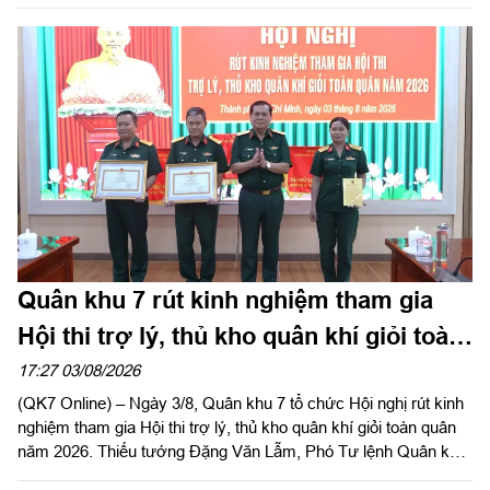
cốt liệt sĩ. Ngày 5/8/2026, Trung tướng Trần Vinh Ngọc, Bí thư
Đảng ủy, Chính ủy Quân khu 7 gửi Thư khen cán bộ, chiến sĩ,
các lực lượng thực hiện nhiệm vụ tìm kiếm, quy tập và xác
định danh tính hài cốt liệt sĩ. Báo Quân khu đăng toàn văn Thư
khen của đồng chí Chính ủy Quân khu 7.
Quân khu 7 rút kinh nghiệm tham gia
Hội thi trợ lý, thủ kho quân khí giỏi toàn
quân năm 2026
17:27 03/08/2026
(QK7 Online) – Ngày 3/8, Quân khu 7 tổ chức Hội nghị rút kinh
nghiệm tham gia Hội thi trợ lý, thủ kho quân khí giỏi toàn quân
năm 2026. Thiếu tướng Đặng Văn Lẫm, Phó Tư lệnh Quân khu
dự, phát biểu chỉ đạo hội nghị. Đại tá Vũ Nam Sơn, Chủ nhiệm