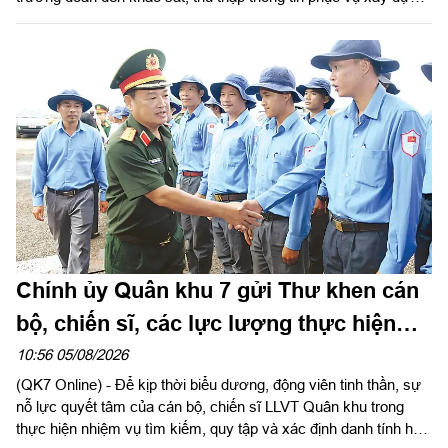
Đề án “Xây dựng mạng phát sóng, phát thanh truyền hình số
mặt đất toàn quân dự phòng chiến lược quốc gia” (Đề án 3094)
tại Trung đoàn 271, Sư đoàn 5.
Chính ủy Quân khu 7 gửi Thư khen cán
bộ, chiến sĩ, các lực lượng thực hiện
nhiệm vụ tìm kiếm, quy tập và xác định
10:56 05/08/2026
(QK7 Online) - Để kịp thời biểu dương, động viên tinh thần, sự
danh tính hài cốt liệt sĩ
nỗ lực quyết tâm của cán bộ, chiến sĩ LLVT Quân khu trong
thực hiện nhiệm vụ tìm kiếm, quy tập và xác định danh tính hài