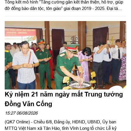
Tổng kết mô hình “Tăng cường gắn kết thân thiện, hỗ trợ, giúp
đỡ đồng bào dân tộc, tôn giáo” giai đoạn 2019 - 2025. Đại tá
Thái Thành Đức, Phó Chủ nhiệm chính trị Quân khu dự và chỉ
đạo hội nghị.
Kỷ niệm 21 năm ngày mất Trung tướng
Đồng Văn Cống
15:27 06/08/2026
(QK7 Online) - Chiều 6/8, Đảng ủy, HĐND, UBND, Ủy ban
MTTQ Việt Nam xã Tân Hào, tỉnh Vĩnh Long tổ chức Lễ kỷ