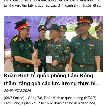
viếng hài cốt liệt sĩ và thăm, động viên lực lượng làm nhiệm vụ
tại khu vực tìm kiếm, quy tập, xác định danh tính hài cốt liệt sĩ
công viên Lê Thị Riêng (Phường Hòa Hưng, TP.HCM).
Đoàn Kinh tế quốc phòng Lâm Đồng
thăm, tặng quà các lực lượng thực hiện
nhiệm vụ tìm kiếm, quy tập hài cốt liệt sĩ
20:05 07/08/2026
(QK7 Online) – Sáng 7/8, Đoàn Kinh tế quốc phòng (KTQP)
Lâm Đồng, Quân khu 7 tổ chức đoàn cán bộ đến dâng hoa,