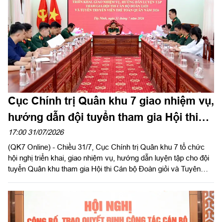
khen của đồng chí Chính ủy Quân khu 7.
Cục Chính trị Quân khu 7 giao nhiệm vụ,
hướng dẫn đội tuyển tham gia Hội thi
Cán bộ Đoàn giỏi và Tuyên truyền viên
17:00 31/07/2026
(QK7 Online) - Chiều 31/7, Cục Chính trị Quân khu 7 tổ chức
trẻ toàn quân năm 2026
hội nghị triển khai, giao nhiệm vụ, hướng dẫn luyện tập cho đội
tuyển Quân khu tham gia Hội thi Cán bộ Đoàn giỏi và Tuyên
truyền viên trẻ toàn quân năm 2026. Đại tá Nguyễn Như Trúc,
Phó Chủ nhiệm Chính trị Quân khu chủ trì hội nghị.