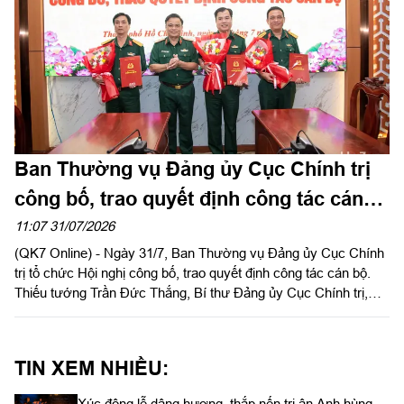
Ban Thường vụ Đảng ủy Cục Chính trị
công bố, trao quyết định công tác cán
bộ
11:07 31/07/2026
(QK7 Online) - Ngày 31/7, Ban Thường vụ Đảng ủy Cục Chính
trị tổ chức Hội nghị công bố, trao quyết định công tác cán bộ.
Thiếu tướng Trần Đức Thắng, Bí thư Đảng ủy Cục Chính trị,
Phó Chủ nhiệm Chính trị Quân khu chủ trì, trao quyết định cho
cán bộ.
TIN XEM NHIỀU:
Xúc động lễ dâng hương, thắp nến tri ân Anh hùng