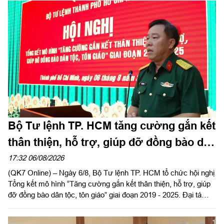
Thượng tá Nguyễn Ngọc Khánh, Giám đốc Công ty Cảng ICD
Tây Nam chủ trì hội nghị. Dự hội nghị có Đại tá Phạm Thị Thu
Hương, Trưởng phòng Công tác quần chúng, Cục Chính trị
Quân khu 7; Đại tá Trần Thị Mỹ Châu, Phó Tổng giám đốc
Công ty Tây Nam cùng đông đảo cán bộ, đoàn viên, người lao
động Công ty Cảng ICD Tây Nam.
Bộ Tư lệnh TP. HCM tăng cường gắn kết
thân thiện, hỗ trợ, giúp đỡ đồng bào dân
tộc, tôn giáo
17:32 06/08/2026
(QK7 Online) – Ngày 6/8, Bộ Tư lệnh TP. HCM tổ chức hội nghị
Tổng kết mô hình “Tăng cường gắn kết thân thiện, hỗ trợ, giúp
đỡ đồng bào dân tộc, tôn giáo” giai đoạn 2019 - 2025. Đại tá
Thái Thành Đức, Phó Chủ nhiệm chính trị Quân khu dự và chỉ
đạo hội nghị.