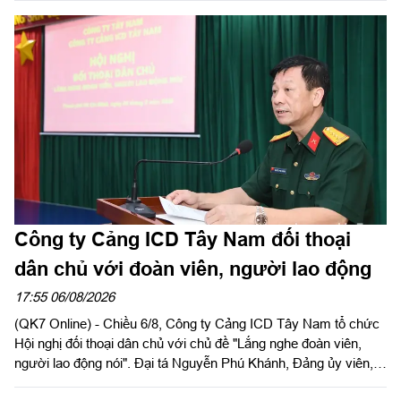
và chùa Tân Minh (phường Bình Long), thành phố Đồng Nai -
các địa phương, cơ sở đã hỗ trợ, đồng hành trong hoạt động
quy tập, tìm kiếm HCLS, cầu siêu các anh hùng liệt sĩ tại xã
Minh Đức. Thiếu tướng Trần Chí Tâm, Ủy viên Thường vụ
Đảng ủy, Phó Chính ủy Quân khu, Trưởng BCĐ Quân khu làm
trưởng đoàn.
Công ty Cảng ICD Tây Nam đối thoại
dân chủ với đoàn viên, người lao động
17:55 06/08/2026
(QK7 Online) - Chiều 6/8, Công ty Cảng ICD Tây Nam tổ chức
Hội nghị đối thoại dân chủ với chủ đề "Lắng nghe đoàn viên,
người lao động nói". Đại tá Nguyễn Phú Khánh, Đảng ủy viên,
Phó Tổng giám đốc Công ty Tây Nam dự và phát biểu chỉ đạo.