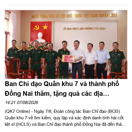
nhiệm Chính trị Quân khu chủ trì hội nghị.
Ban Chỉ đạo Quân khu 7 và thành phố
Đồng Nai thăm, tặng quà các địa
phương hỗ trợ tìm kiếm, quy tập hài cốt
14:21 07/08/2026
(QK7 Online) - Ngày 7/8, Đoàn công tác Ban Chỉ đạo (BCĐ)
liệt sĩ
Quân khu 7 về tìm kiếm, quy tập và xác định danh tính hài cốt
liệt sĩ (HCLS) và Ban Chỉ đạo thành phố Đồng Nai đã đến thăm,
tặng quà phường Tân Khai, phường Bình Long, xã Minh Đức