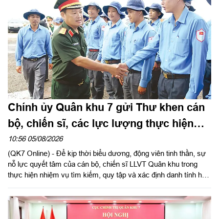
Chính ủy Quân khu 7 gửi Thư khen cán
bộ, chiến sĩ, các lực lượng thực hiện
nhiệm vụ tìm kiếm, quy tập và xác định
10:56 05/08/2026
(QK7 Online) - Để kịp thời biểu dương, động viên tinh thần, sự
danh tính hài cốt liệt sĩ
nỗ lực quyết tâm của cán bộ, chiến sĩ LLVT Quân khu trong
thực hiện nhiệm vụ tìm kiếm, quy tập và xác định danh tính hài
cốt liệt sĩ. Ngày 5/8/2026, Trung tướng Trần Vinh Ngọc, Bí thư
Đảng ủy, Chính ủy Quân khu 7 gửi Thư khen cán bộ, chiến sĩ,
các lực lượng thực hiện nhiệm vụ tìm kiếm, quy tập và xác
định danh tính hài cốt liệt sĩ. Báo Quân khu đăng toàn văn Thư