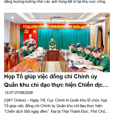
dâng hương tưởng nhớ các anh hùng liệt sĩ tại khu vực công
viên Lê Thị Riêng, TP Hồ Chí Minh và xã Minh Đức, thành phố
Đồng Nai do Thượng tá Đinh Nho Hùng, Đoàn trưởng Đoàn
KTQP Lâm Đồng làm trưởng đoàn.
Họp Tổ giúp việc đồng chí Chính ủy
Quân khu chỉ đạo thực hiện Chiến dịch
500 ngày đêm
15:57 07/08/2026
(QK7 Online) – Ngày 7/8, Cục Chính trị Quân khu tổ chức họp
Tổ giúp việc đồng chí Chính ủy Quân khu chỉ đạo thực hiện
“Chiến dịch 500 ngày đêm”. Đại tá Thái Thành Đức, Phó Chủ