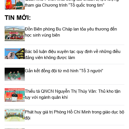
tham gia Chương trình “Tổ quốc trong tim”
TIN MỚI:
Đồn Biên phòng Bu Cháp lan tỏa yêu thương đến
học sinh vùng biên
Bác bỏ luận điệu xuyên tạc quy định về những điều
đảng viên không được làm
Gắn kết đồng đội từ mô hình “Tổ 3 người”
Thiếu tá QNCN Nguyễn Thị Thúy Vân: Thủ kho tận
tụy với ngành quân khí
Phát huy giá trị Phòng Hồ Chí Minh trong giáo dục bộ
đội