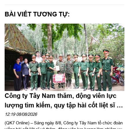
BÀI VIẾT TƯƠNG TỰ:
Công ty Tây Nam thăm, động viên lực
lượng tìm kiếm, quy tập hài cốt liệt sĩ tại
công viên Lê Thị Riêng
12:19 08/08/2026
(QK7 Online) – Sáng ngày 8/8, Công ty Tây Nam tổ chức đoàn