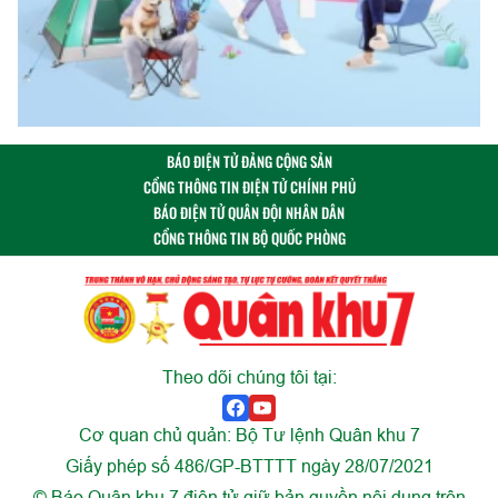
BÁO ĐIỆN TỬ ĐẢNG CỘNG SẢN
CỔNG THÔNG TIN ĐIỆN TỬ CHÍNH PHỦ
BÁO ĐIỆN TỬ QUÂN ĐỘI NHÂN DÂN
CỔNG THÔNG TIN BỘ QUỐC PHÒNG
Theo dõi chúng tôi tại:
Cơ quan chủ quản: Bộ Tư lệnh Quân khu 7
Giấy phép số 486/GP-BTTTT ngày 28/07/2021
© Báo Quân khu 7 điện tử giữ bản quyền nội dung trên