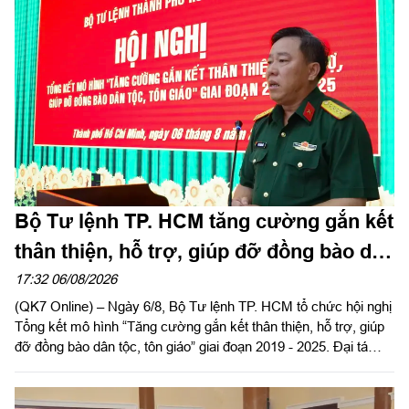
Tây Nam chủ trì hội nghị. Dự hội nghị có Đại tá Phạm Thị Thu
Hương, Trưởng phòng Công tác quần chúng, Cục Chính trị
Quân khu 7; Đại tá Trần Thị Mỹ Châu, Phó Tổng giám đốc
Công ty Tây Nam cùng đông đảo cán bộ, đoàn viên, người lao
động Công ty Cảng ICD Tây Nam.
Bộ Tư lệnh TP. HCM tăng cường gắn kết
thân thiện, hỗ trợ, giúp đỡ đồng bào dân
tộc, tôn giáo
17:32 06/08/2026
(QK7 Online) – Ngày 6/8, Bộ Tư lệnh TP. HCM tổ chức hội nghị
Tổng kết mô hình “Tăng cường gắn kết thân thiện, hỗ trợ, giúp
đỡ đồng bào dân tộc, tôn giáo” giai đoạn 2019 - 2025. Đại tá
Thái Thành Đức, Phó Chủ nhiệm chính trị Quân khu dự và chỉ
đạo hội nghị.