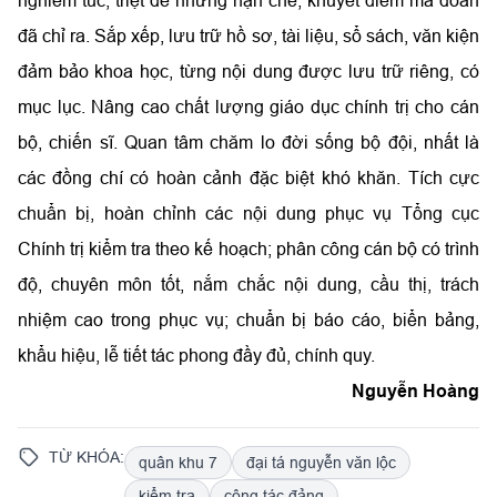
nghiêm túc, triệt để những hạn chế, khuyết điểm mà đoàn
đã chỉ ra. Sắp xếp, lưu trữ hồ sơ, tài liệu, sổ sách, văn kiện
đảm bảo khoa học, từng nội dung được lưu trữ riêng, có
mục lục. Nâng cao chất lượng giáo dục chính trị cho cán
bộ, chiến sĩ. Quan tâm chăm lo đời sống bộ đội, nhất là
các đồng chí có hoàn cảnh đặc biệt khó khăn. Tích cực
chuẩn bị, hoàn chỉnh các nội dung phục vụ Tổng cục
Chính trị kiểm tra theo kế hoạch; phân công cán bộ có trình
độ, chuyên môn tốt, nắm chắc nội dung, cầu thị, trách
nhiệm cao trong phục vụ; chuẩn bị báo cáo, biển bảng,
khẩu hiệu, lễ tiết tác phong đầy đủ, chính quy.
Nguyễn Hoàng
TỪ KHÓA:
quân khu 7
đại tá nguyễn văn lộc
kiểm tra
công tác đảng