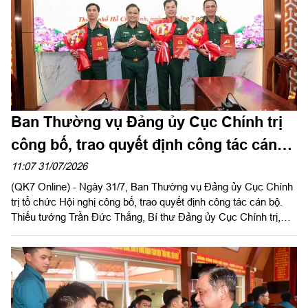
Ban Thường vụ Đảng ủy Cục Chính trị
công bố, trao quyết định công tác cán
bộ
11:07 31/07/2026
(QK7 Online) - Ngày 31/7, Ban Thường vụ Đảng ủy Cục Chính
trị tổ chức Hội nghị công bố, trao quyết định công tác cán bộ.
Thiếu tướng Trần Đức Thắng, Bí thư Đảng ủy Cục Chính trị,
Phó Chủ nhiệm Chính trị Quân khu chủ trì, trao quyết định cho
cán bộ.