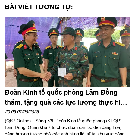
BÀI VIẾT TƯƠNG TỰ:
Đoàn Kinh tế quốc phòng Lâm Đồng
thăm, tặng quà các lực lượng thực hiện
nhiệm vụ tìm kiếm, quy tập hài cốt liệt sĩ
20:05 07/08/2026
(QK7 Online) – Sáng 7/8, Đoàn Kinh tế quốc phòng (KTQP)
Lâm Đồng, Quân khu 7 tổ chức đoàn cán bộ đến dâng hoa,
dâng hương tưởng nhớ các anh hùng liệt sĩ tại khu vực công