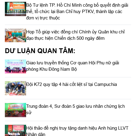
Bộ Tư lệnh TP. Hồ Chí Minh công bố quyết định giải
thể, tổ chức lại Ban Chỉ huy PTKV, thành lập các
đơn vị trực thuộc
Họp Tổ giúp việc đồng chí Chính ủy Quân khu chỉ
đạo thực hiện Chiến dịch 500 ngày đêm
DƯ LUẬN QUAN TÂM:
Giao lưu truyền thống Cơ quan Hội Phụ nữ giải
phóng Khu Đông Nam Bộ
Đội K72 quy tập 4 hài cốt liệt sĩ tại Campuchia
Trung đoàn 4, Sư đoàn 5 giao lưu nhân chứng lịch
sử
Hội thảo đề nghị truy tặng danh hiệu Anh hùng LLVT
Nhân dân