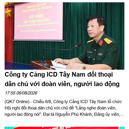
và chùa Tân Minh (phường Bình Long), thành phố Đồng Nai -
các địa phương, cơ sở đã hỗ trợ, đồng hành trong hoạt động
quy tập, tìm kiếm HCLS, cầu siêu các anh hùng liệt sĩ tại xã
Minh Đức. Thiếu tướng Trần Chí Tâm, Ủy viên Thường vụ
Đảng ủy, Phó Chính ủy Quân khu, Trưởng BCĐ Quân khu làm
trưởng đoàn.
Công ty Cảng ICD Tây Nam đối thoại
dân chủ với đoàn viên, người lao động
17:55 06/08/2026
(QK7 Online) - Chiều 6/8, Công ty Cảng ICD Tây Nam tổ chức
Hội nghị đối thoại dân chủ với chủ đề "Lắng nghe đoàn viên,
người lao động nói". Đại tá Nguyễn Phú Khánh, Đảng ủy viên,
Phó Tổng giám đốc Công ty Tây Nam dự và phát biểu chỉ đạo.
Thượng tá Nguyễn Ngọc Khánh, Giám đốc Công ty Cảng ICD