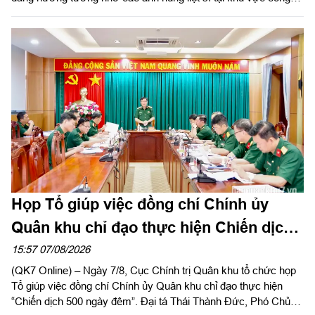
viên Lê Thị Riêng, TP Hồ Chí Minh và xã Minh Đức, thành phố
Đồng Nai do Thượng tá Đinh Nho Hùng, Đoàn trưởng Đoàn
KTQP Lâm Đồng làm trưởng đoàn.
Họp Tổ giúp việc đồng chí Chính ủy
Quân khu chỉ đạo thực hiện Chiến dịch
500 ngày đêm
15:57 07/08/2026
(QK7 Online) – Ngày 7/8, Cục Chính trị Quân khu tổ chức họp
Tổ giúp việc đồng chí Chính ủy Quân khu chỉ đạo thực hiện
“Chiến dịch 500 ngày đêm”. Đại tá Thái Thành Đức, Phó Chủ