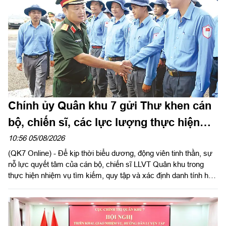
Chính ủy Quân khu 7 gửi Thư khen cán
bộ, chiến sĩ, các lực lượng thực hiện
nhiệm vụ tìm kiếm, quy tập và xác định
10:56 05/08/2026
(QK7 Online) - Để kịp thời biểu dương, động viên tinh thần, sự
danh tính hài cốt liệt sĩ
nỗ lực quyết tâm của cán bộ, chiến sĩ LLVT Quân khu trong
thực hiện nhiệm vụ tìm kiếm, quy tập và xác định danh tính hài
cốt liệt sĩ. Ngày 5/8/2026, Trung tướng Trần Vinh Ngọc, Bí thư
Đảng ủy, Chính ủy Quân khu 7 gửi Thư khen cán bộ, chiến sĩ,
các lực lượng thực hiện nhiệm vụ tìm kiếm, quy tập và xác
định danh tính hài cốt liệt sĩ. Báo Quân khu đăng toàn văn Thư