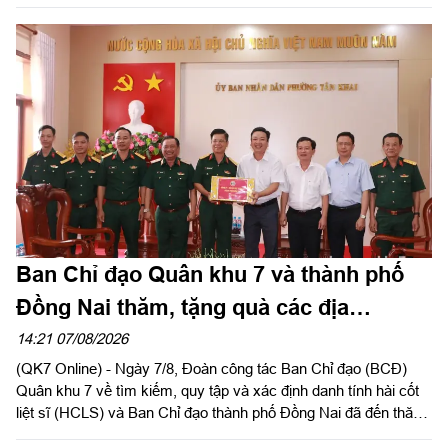
nhiệm Chính trị Quân khu chủ trì hội nghị.
Ban Chỉ đạo Quân khu 7 và thành phố
Đồng Nai thăm, tặng quà các địa
phương hỗ trợ tìm kiếm, quy tập hài cốt
14:21 07/08/2026
(QK7 Online) - Ngày 7/8, Đoàn công tác Ban Chỉ đạo (BCĐ)
liệt sĩ
Quân khu 7 về tìm kiếm, quy tập và xác định danh tính hài cốt
liệt sĩ (HCLS) và Ban Chỉ đạo thành phố Đồng Nai đã đến thăm,
tặng quà phường Tân Khai, phường Bình Long, xã Minh Đức