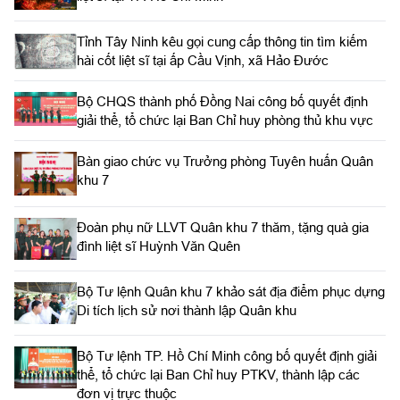
Tỉnh Tây Ninh kêu gọi cung cấp thông tin tìm kiếm
hài cốt liệt sĩ tại ấp Cầu Vịnh, xã Hảo Đước
Bộ CHQS thành phố Đồng Nai công bố quyết định
giải thể, tổ chức lại Ban Chỉ huy phòng thủ khu vực
Bàn giao chức vụ Trưởng phòng Tuyên huấn Quân
khu 7
Đoàn phụ nữ LLVT Quân khu 7 thăm, tặng quà gia
đình liệt sĩ Huỳnh Văn Quên
Bộ Tư lệnh Quân khu 7 khảo sát địa điểm phục dựng
Di tích lịch sử nơi thành lập Quân khu
Bộ Tư lệnh TP. Hồ Chí Minh công bố quyết định giải
thể, tổ chức lại Ban Chỉ huy PTKV, thành lập các
đơn vị trực thuộc