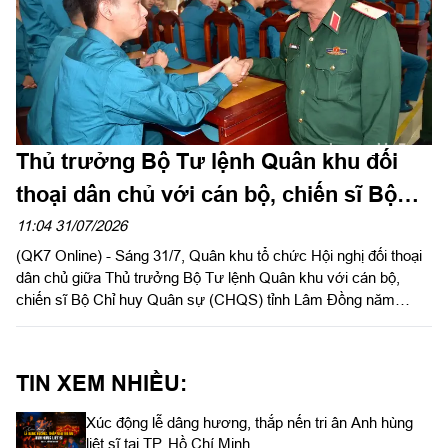
Thủ trưởng Bộ Tư lệnh Quân khu đối
thoại dân chủ với cán bộ, chiến sĩ Bộ
CHQS tỉnh Lâm Đồng
11:04 31/07/2026
(QK7 Online) - Sáng 31/7, Quân khu tổ chức Hội nghị đối thoại
dân chủ giữa Thủ trưởng Bộ Tư lệnh Quân khu với cán bộ,
chiến sĩ Bộ Chỉ huy Quân sự (CHQS) tỉnh Lâm Đồng năm
2026. Thiếu tướng Trần Chí Tâm, Ủy viên Thường vụ Đảng ủy,
Phó Chính ủy Quân khu chủ trì hội nghị.
TIN XEM NHIỀU:
Xúc động lễ dâng hương, thắp nến tri ân Anh hùng
liệt sĩ tại TP. Hồ Chí Minh