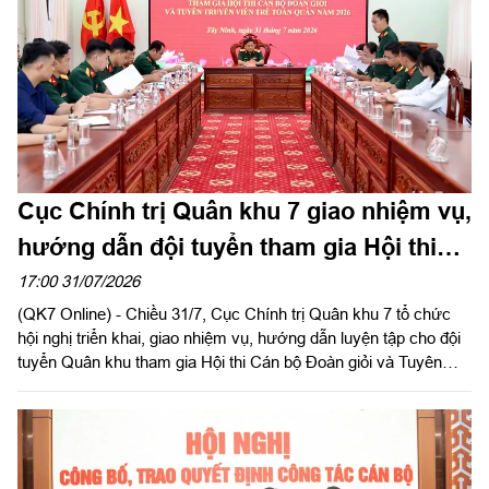
khen của đồng chí Chính ủy Quân khu 7.
Cục Chính trị Quân khu 7 giao nhiệm vụ,
hướng dẫn đội tuyển tham gia Hội thi
Cán bộ Đoàn giỏi và Tuyên truyền viên
17:00 31/07/2026
(QK7 Online) - Chiều 31/7, Cục Chính trị Quân khu 7 tổ chức
trẻ toàn quân năm 2026
hội nghị triển khai, giao nhiệm vụ, hướng dẫn luyện tập cho đội
tuyển Quân khu tham gia Hội thi Cán bộ Đoàn giỏi và Tuyên
truyền viên trẻ toàn quân năm 2026. Đại tá Nguyễn Như Trúc,
Phó Chủ nhiệm Chính trị Quân khu chủ trì hội nghị.