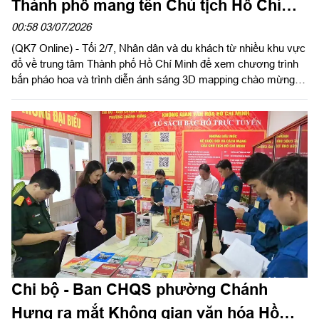
Thành phố mang tên Chủ tịch Hồ Chí
Minh
00:58 03/07/2026
(QK7 Online) - Tối 2/7, Nhân dân và du khách từ nhiều khu vực
đổ về trung tâm Thành phố Hồ Chí Minh để xem chương trình
bắn pháo hoa và trình diễn ánh sáng 3D mapping chào mừng
kỷ niệm 50 năm Ngày thành phố Sài Gòn-Gia Định chính thức
vinh dự mang tên Chủ tịch Hồ Chí Minh (2/7/1976-2/7/2026).
Chi bộ - Ban CHQS phường Chánh
Hưng ra mắt Không gian văn hóa Hồ