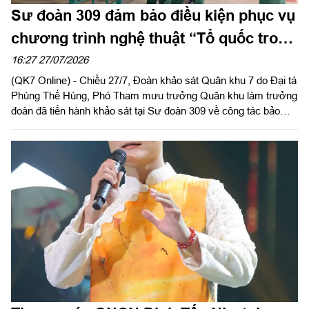
Sư đoàn 309 đảm bảo điều kiện phục vụ
chương trình nghệ thuật “Tổ quốc trong
tim” năm 2026
16:27 27/07/2026
(QK7 Online) - Chiều 27/7, Đoàn khảo sát Quân khu 7 do Đại tá
Phùng Thế Hùng, Phó Tham mưu trưởng Quân khu làm trưởng
đoàn đã tiến hành khảo sát tại Sư đoàn 309 về công tác bảo
đảm nơi ăn ở, sinh hoạt và khu vực luyện tập cho các lực
lượng tham gia Chương trình nghệ thuật “Tổ quốc trong tim” do
Báo Nhân Dân tổ chức năm 2026.