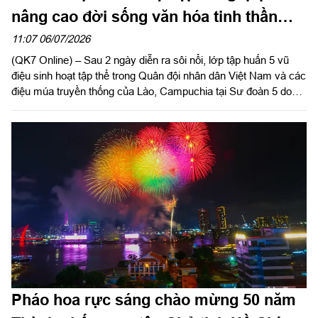
nâng cao đời sống văn hóa tinh thần
của bộ đội
11:07 06/07/2026
(QK7 Online) – Sau 2 ngày diễn ra sôi nổi, lớp tập huấn 5 vũ
điệu sinh hoạt tập thể trong Quân đội nhân dân Việt Nam và các
điệu múa truyền thống của Lào, Campuchia tại Sư đoàn 5 do
Quân khu 7 tổ chức đã thành công tốt đẹp, bế mạc vào sáng
ngày 6/7.
Pháo hoa rực sáng chào mừng 50 năm