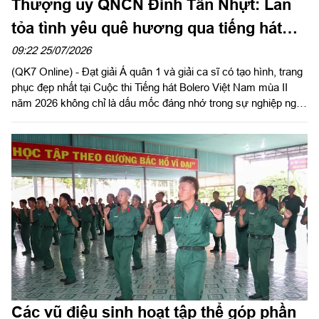
Thượng úy QNCN Đinh Tấn Nhựt: Lan
tỏa tình yêu quê hương qua tiếng hát
Bolero
09:22 25/07/2026
(QK7 Online) - Đạt giải Á quân 1 và giải ca sĩ có tạo hình, trang
phục đẹp nhất tại Cuộc thi Tiếng hát Bolero Việt Nam mùa II
năm 2026 không chỉ là dấu mốc đáng nhớ trong sự nghiệp nghệ
thuật của Thượng úy QNCN Đinh Tấn Nhựt, diễn viên ca Đoàn
Văn công Quân khu 7, mà còn là niềm tự hào của những người
làm công tác văn hóa, văn nghệ trong LLVT Quân khu.
Các vũ điệu sinh hoạt tập thể góp phần