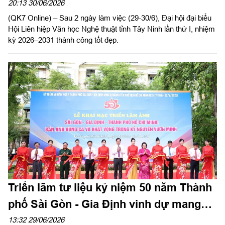
kinh tế - xã hội địa phương
20:13 30/06/2026
(QK7 Online) – Sau 2 ngày làm việc (29-30/6), Đại hội đại biểu
Hội Liên hiệp Văn học Nghệ thuật tỉnh Tây Ninh lần thứ I, nhiệm
kỳ 2026–2031 thành công tốt đẹp.
Triển lãm tư liệu kỷ niệm 50 năm Thành
phố Sài Gòn - Gia Định vinh dự mang
tên Chủ tịch Hồ Chí Minh
13:32 29/06/2026