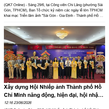
(QK7 Online) - Sáng 29/6, tại Công viên Chi Lăng (phường Sài
Gòn, TPHCM), Ban Tổ chức kỷ niệm các ngày lễ lớn TPHCM
khai mạc Triển lãm ảnh "Sài Gòn - Gia Định - Thành phố Hồ Chí
Minh: Bản anh hùng ca và khát vọng trong kỷ nguyên vươn
mình", nhân kỷ niệm 50 năm Ngày Thành phố Sài Gòn - Gia
Định vinh dự mang tên Chủ tịch Hồ Chí Minh (2-7-1976 - 2-7-
2026).
Xây dựng Hội Nhiếp ảnh Thành phố Hồ
Chí Minh năng động, hiện đại, hội nhập
và phát triển
12:16 23/06/2026