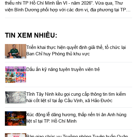
thiếu nhi TP Hồ Chí Minh lần VI - năm 2026”. Vừa qua, Thư
viện Bình Dương phối hợp với các đơn vị, địa phương tại TP
Hồ Chí Minh tổ chức trao tặng “Tủ sách cộng đồng”.
TIN XEM NHIỀU:
Triển khai thực hiện quyết định giải thể, tổ chức lại
Ban Chỉ huy Phòng thủ khu vực
Dấu ấn kỹ năng tuyên truyền viên trẻ
Tỉnh Tây Ninh kêu gọi cung cấp thông tin tìm kiếm
hài cốt liệt sĩ tại ấp Cầu Vịnh, xã Hảo Đước
Xúc động lễ dâng hương, thắp nến tri ân Anh hùng
liệt sĩ tại TP. Hồ Chí Minh
Bàn giao chức vụ Trưởng phòng Tuyên huấn Quân