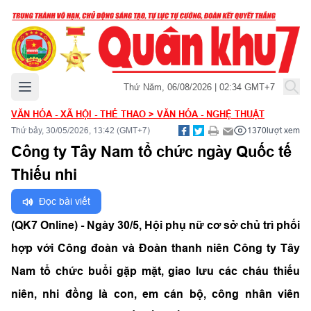
Mở menu chính
Thứ Năm, 06/08/2026 | 02:34 GMT+7
VĂN HÓA - XÃ HỘI - THỂ THAO
>
VĂN HÓA - NGHỆ THUẬT
Thứ bảy, 30/05/2026, 13:42 (GMT+7)
1370
lượt xem
Công ty Tây Nam tổ chức ngày Quốc tế
Thiếu nhi
Đọc bài viết
(QK7 Online) - Ngày 30/5, Hội phụ nữ cơ sở chủ trì phối
hợp với Công đoàn và Đoàn thanh niên Công ty Tây
Nam tổ chức buổi gặp mặt, giao lưu các cháu thiếu
niên, nhi đồng là con, em cán bộ, công nhân viên