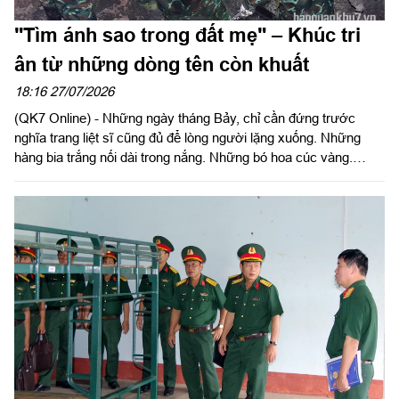
"Tìm ánh sao trong đất mẹ" – Khúc tri
ân từ những dòng tên còn khuất
18:16 27/07/2026
(QK7 Online) - Những ngày tháng Bảy, chỉ cần đứng trước
nghĩa trang liệt sĩ cũng đủ để lòng người lặng xuống. Những
hàng bia trắng nối dài trong nắng. Những bó hoa cúc vàng.
Những nén hương nghi ngút. Và giữa bao dòng tên đã được
khắc lên đá, vẫn còn không ít tấm bia chỉ ghi vỏn vẹn: "Liệt sĩ
chưa xác định được thông tin". Đó là những khoảng lặng chưa
khép lại của chiến tranh...