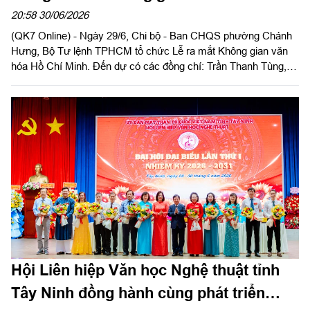
Chí Minh
20:58 30/06/2026
(QK7 Online) - Ngày 29/6, Chi bộ - Ban CHQS phường Chánh
Hưng, Bộ Tư lệnh TPHCM tổ chức Lễ ra mắt Không gian văn
hóa Hồ Chí Minh. Đến dự có các đồng chí: Trần Thanh Tùng, Bí
thư Đảng ủy, Chủ tịch HĐND, Bí thư Chi bộ quân sự phường;
Dương Văn Dân, Ủy viên Ban Thường vụ, Phó Chủ tịch UBND
phường và đại diện lãnh đạo một số ban, ngành phường.
Hội Liên hiệp Văn học Nghệ thuật tỉnh
Tây Ninh đồng hành cùng phát triển