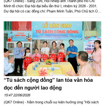
(QK7 Online) - Sáng 23/6, Hội Nhiếp ảnh Thành phố Hồ Chí
Minh tổ chức Đại hội đại biểu lần thứ I, nhiệm kỳ 2026 - 2031.
Dự đại hội có các đồng chí: Phạm Minh Tuấn, Phó Chủ tịch Ủy
ban Mặt trận Tổ quốc Việt Nam Thành phố Hồ Chí Minh; Đinh
Thị Thanh Thủy, Phó Trưởng ban Tuyên giáo và Dân vận Thành
ủy Thành phố Hồ Chí Minh cùng đông đảo hội viên Hội Nhiếp
ảnh thành phố.
“Tủ sách cộng đồng” lan tỏa văn hóa
đọc đến người lao động
15:47 22/06/2026
(QK7 Online) - Nằm trong chuỗi sự kiện hưởng ứng “Hội sách