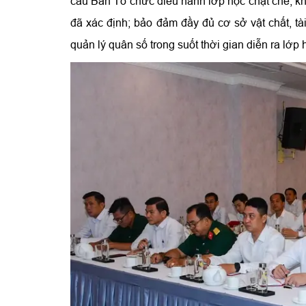
cầu Ban Tổ chức điều hành lớp học chặt chẽ, kh
đã xác định; bảo đảm đầy đủ cơ sở vật chất, tài
quản lý quân số trong suốt thời gian diễn ra lớp 