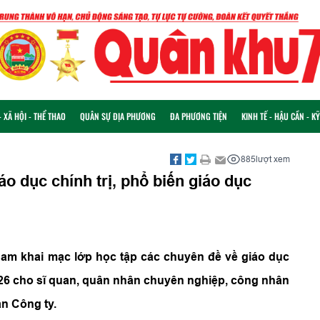
 XÃ HỘI - THỂ THAO
QUÂN SỰ ĐỊA PHƯƠNG
ĐA PHƯƠNG TIỆN
KINH TẾ - HẬU CẦN - K
885
lượt xem
o dục chính trị, phổ biến giáo dục
Nam khai mạc lớp học tập các chuyên đề về giáo dục
2026 cho sĩ quan, quân nhân chuyên nghiệp, công nhân
n Công ty.