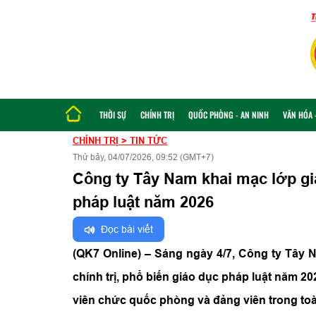
THỜI SỰ
CHÍNH TRỊ
QUỐC PHÒNG - AN NINH
VĂN HÓA -
CHÍNH TRỊ
>
TIN TỨC
Thứ bảy, 04/07/2026, 09:52 (GMT+7)
Công ty Tây Nam khai mạc lớp giá
pháp luật năm 2026
Đọc bài viết
(QK7 Online) – Sáng ngày 4/7, Công ty Tây 
chính trị, phổ biến giáo dục pháp luật năm 
viên chức quốc phòng và đảng viên trong toà