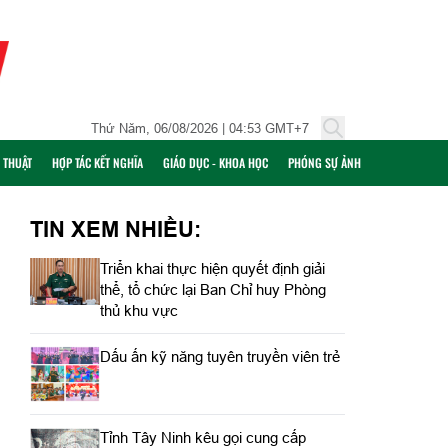
Thứ Năm, 06/08/2026 | 04:53 GMT+7
Ỹ THUẬT
HỢP TÁC KẾT NGHĨA
GIÁO DỤC - KHOA HỌC
PHÓNG SỰ ẢNH
TIN XEM NHIỀU:
Triển khai thực hiện quyết định giải
thể, tổ chức lại Ban Chỉ huy Phòng
thủ khu vực
Dấu ấn kỹ năng tuyên truyền viên trẻ
Tỉnh Tây Ninh kêu gọi cung cấp