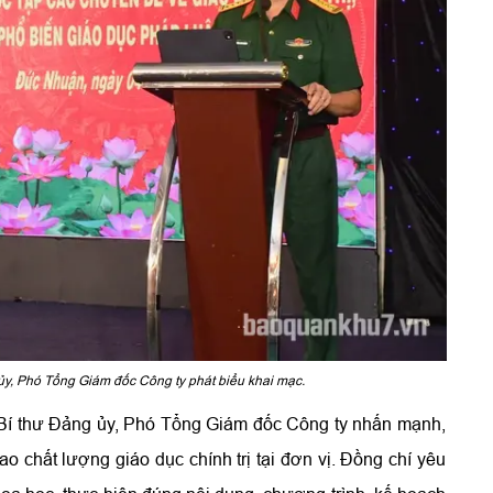
ủy, Phó Tổng Giám đốc Công ty phát biểu khai mạc.
 Bí thư Đảng ủy, Phó Tổng Giám đốc Công ty nhấn mạnh,
ao chất lượng giáo dục chính trị tại đơn vị. Đồng chí yêu