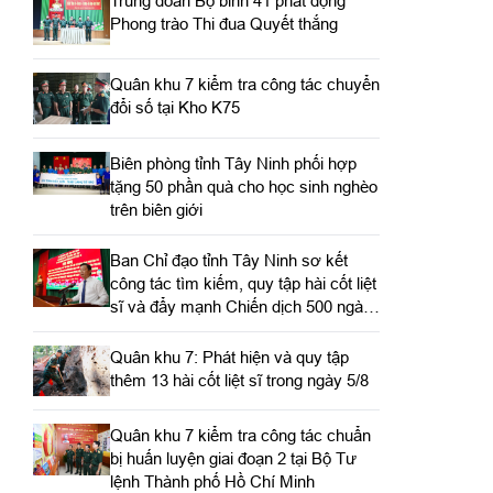
Trung đoàn Bộ binh 41 phát động
Phong trào Thi đua Quyết thắng
Quân khu 7 kiểm tra công tác chuyển
đổi số tại Kho K75
Biên phòng tỉnh Tây Ninh phối hợp
tặng 50 phần quà cho học sinh nghèo
trên biên giới
Ban Chỉ đạo tỉnh Tây Ninh sơ kết
công tác tìm kiếm, quy tập hài cốt liệt
sĩ và đẩy mạnh Chiến dịch 500 ngày
đêm
Quân khu 7: Phát hiện và quy tập
thêm 13 hài cốt liệt sĩ trong ngày 5/8
Quân khu 7 kiểm tra công tác chuẩn
bị huấn luyện giai đoạn 2 tại Bộ Tư
lệnh Thành phố Hồ Chí Minh