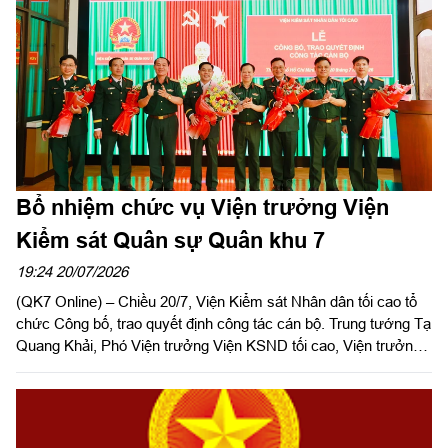
Cơ quan Cảnh sát điều tra Công an Thành phố Hồ Chí Minh bị
nghi thực hiện phạm tội “Cố ý gây thương tích”.
Bổ nhiệm chức vụ Viện trưởng Viện
Kiểm sát Quân sự Quân khu 7
19:24 20/07/2026
(QK7 Online) – Chiều 20/7, Viện Kiểm sát Nhân dân tối cao tổ
chức Công bố, trao quyết định công tác cán bộ. Trung tướng Tạ
Quang Khải, Phó Viện trưởng Viện KSND tối cao, Viện trưởng
Viện KSQS Trung ương dự và phát biểu giao nhiệm vụ. Dự hội
nghị có Thiếu tướng Trần Ngọc Minh, Ủy viên Thường vụ Đảng
ủy, Phó Tư lệnh Quân khu 7 và Thiếu tướng Trần Đức Thắng,
Phó Chủ nhiệm Chính trị Quân khu.