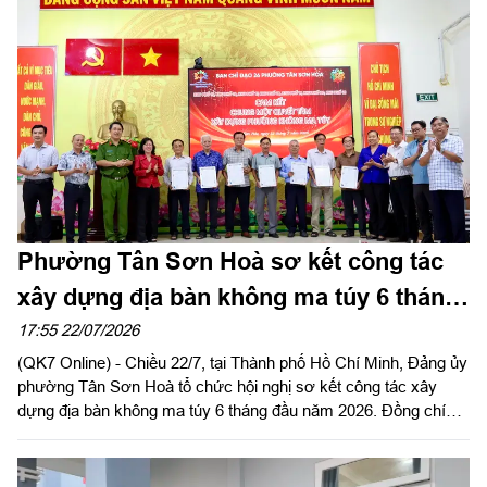
Phường Tân Sơn Hoà sơ kết công tác
xây dựng địa bàn không ma túy 6 tháng
đầu năm 2026
17:55 22/07/2026
(QK7 Online) - Chiều 22/7, tại Thành phố Hồ Chí Minh, Đảng ủy
phường Tân Sơn Hoà tổ chức hội nghị sơ kết công tác xây
dựng địa bàn không ma túy 6 tháng đầu năm 2026. Đồng chí
Trương Lê Mỹ Ngọc, Bí thư Đảng ủy, Chủ tịch Hội đồng nhân
dân phường dự và phát biểu chỉ đạo.