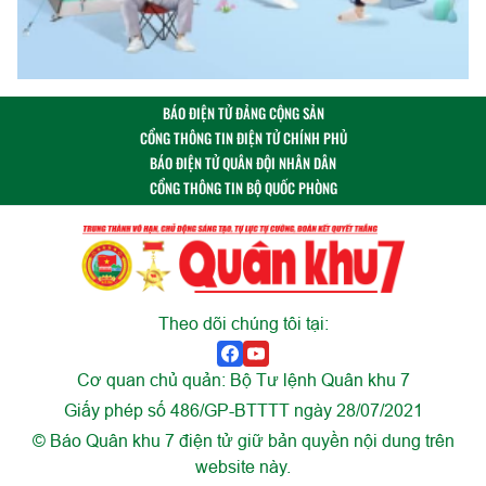
BÁO ĐIỆN TỬ ĐẢNG CỘNG SẢN
CỔNG THÔNG TIN ĐIỆN TỬ CHÍNH PHỦ
BÁO ĐIỆN TỬ QUÂN ĐỘI NHÂN DÂN
CỔNG THÔNG TIN BỘ QUỐC PHÒNG
Theo dõi chúng tôi tại:
Cơ quan chủ quản: Bộ Tư lệnh Quân khu 7
Giấy phép số 486/GP-BTTTT ngày 28/07/2021
© Báo Quân khu 7 điện tử giữ bản quyền nội dung trên
website này.