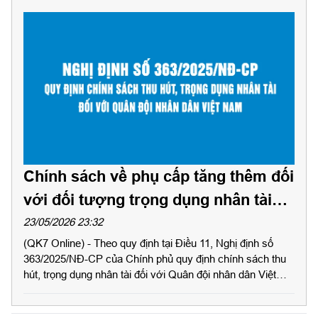
Chính sách về phụ cấp tăng thêm đối
với đối tượng trọng dụng nhân tài
trong Quân đội nhân dân Việt Nam
23/05/2026 23:32
(QK7 Online) - Theo quy định tại Điều 11, Nghị định số
363/2025/NĐ-CP của Chính phủ quy định chính sách thu
hút, trọng dụng nhân tài đối với Quân đội nhân dân Việt
Nam như sau: 1. Học viên tốt nghiệp đào tạo tại các
trường Quân đội, trường ngoài Quân đội và ở nước ngoài