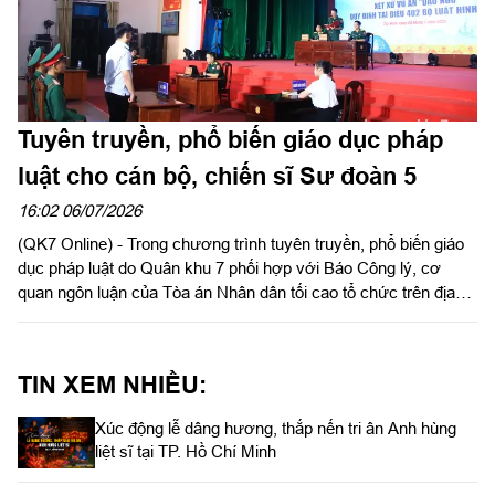
Tuyên truyền, phổ biến giáo dục pháp
luật cho cán bộ, chiến sĩ Sư đoàn 5
16:02 06/07/2026
(QK7 Online) - Trong chương trình tuyên truyền, phổ biến giáo
dục pháp luật do Quân khu 7 phối hợp với Báo Công lý, cơ
quan ngôn luận của Tòa án Nhân dân tối cao tổ chức trên địa
bàn tỉnh Tây Ninh. Tối ngày 6/7, tại Sư đoàn 5, Đại tá Nguyễn
Như Trúc, Phó Chủ nhiệm Chính trị Quân khu dự và chỉ đạo
chương trình giao lưu văn nghệ, tuyên truyền phổ biến giáo dục
TIN XEM NHIỀU:
pháp luật. Dự chương trình có đại biểu lãnh đạo Báo Công lý;
thủ trưởng Bộ Chỉ huy Sư đoàn 5; lãnh đạo xã Châu Thành, tỉnh
Xúc động lễ dâng hương, thắp nến tri ân Anh hùng
Tây Ninh và đông đảo cán bộ, chiến sĩ Sư đoàn 5 tham gia.
liệt sĩ tại TP. Hồ Chí Minh