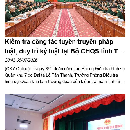
Kiểm tra công tác tuyên truyền pháp
luật, duy trì kỷ luật tại Bộ CHQS tỉnh Tây
Ninh
20:43 08/07/2026
(QK7 Online) – Ngày 8/7, đoàn công tác Phòng Điều tra hình sự
Quân khu 7 do Đại tá Lê Tấn Thành, Trưởng Phòng Điều tra
hình sự Quân khu làm trưởng đoàn đến kiểm tra, nắm tình hình
triển khai công tác tuyên truyền pháp luật, duy trì kỷ luật và
phòng, chống vi phạm, tội phạm tại Bộ Chỉ huy Quân sự
(CHQS) tỉnh Tây Ninh. Tiếp và làm việc với đoàn có Đại tá
Nguyễn Thành Đạt, Phó Chỉ huy trưởng Bộ CHQS tỉnh.