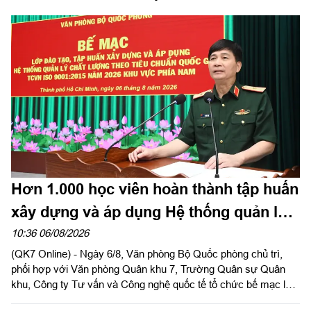
Hơn 1.000 học viên hoàn thành tập huấn
xây dựng và áp dụng Hệ thống quản lý
chất lượng theo Tiêu chuẩn quốc gia
10:36 06/08/2026
(QK7 Online) - Ngày 6/8, Văn phòng Bộ Quốc phòng chủ trì,
TCVN ISO 9001:2015
phối hợp với Văn phòng Quân khu 7, Trường Quân sự Quân
khu, Công ty Tư vấn và Công nghệ quốc tế tổ chức bế mạc lớp
đào tạo, tập huấn xây dựng và áp dụng Hệ thống quản lý chất