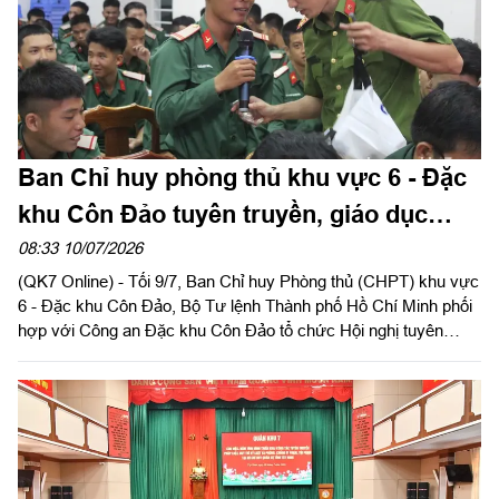
Ban Chỉ huy phòng thủ khu vực 6 - Đặc
khu Côn Đảo tuyên truyền, giáo dục
pháp luật cho cán bộ, chiến sĩ
08:33 10/07/2026
(QK7 Online) - Tối 9/7, Ban Chỉ huy Phòng thủ (CHPT) khu vực
6 - Đặc khu Côn Đảo, Bộ Tư lệnh Thành phố Hồ Chí Minh phối
hợp với Công an Đặc khu Côn Đảo tổ chức Hội nghị tuyên
truyền, giáo dục pháp luật cho cán bộ, chiến sĩ trong đơn vị.
Trung tá Phạm Út Thương, Phó Chính ủy Ban CHPT khu vực 6
- Đặc khu Côn Đảo chủ trì hội nghị.