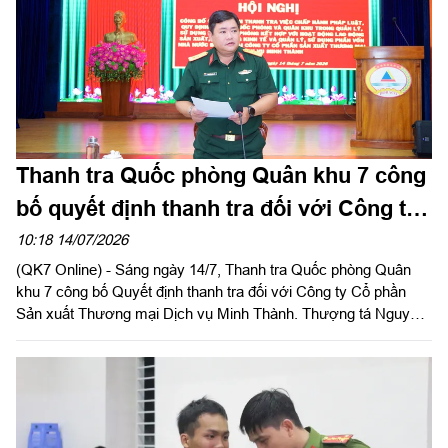
Thanh tra Quốc phòng Quân khu 7 công
bố quyết định thanh tra đối với Công ty
Minh Thành
10:18 14/07/2026
(QK7 Online) - Sáng ngày 14/7, Thanh tra Quốc phòng Quân
khu 7 công bố Quyết định thanh tra đối với Công ty Cổ phần
Sản xuất Thương mại Dịch vụ Minh Thành. Thượng tá Nguyễn
Bảo Anh, Chánh Thanh tra Quốc phòng Quân khu chủ trì hội
nghị.