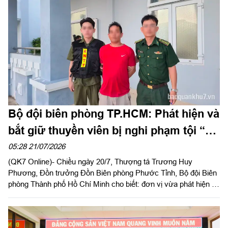
Bộ đội biên phòng TP.HCM: Phát hiện và
bắt giữ thuyền viên bị nghi phạm tội “cố
ý gây thương tích”
05:28 21/07/2026
(QK7 Online)- Chiều ngày 20/7, Thượng tá Trương Huy
Phương, Đồn trưởng Đồn Biên phòng Phước Tỉnh, Bộ đội Biên
phòng Thành phố Hồ Chí Minh cho biết: đơn vị vừa phát hiện và
tiến hành bắt giữ thuyền viên Nguyễn Văn H (sinh năm 1994;
HKTT: xã Long Hải, thành phố Hồ Chí Minh đang làm việc trên
tàu cá BV 950xx TS) là người có Quyết định truy tìm người của