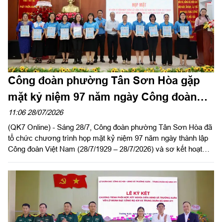
Công đoàn phường Tân Sơn Hòa gặp
mặt kỷ niệm 97 năm ngày Công đoàn
Việt Nam
11:06 28/07/2026
(QK7 Online) - Sáng 28/7, Công đoàn phường Tân Sơn Hòa đã
tổ chức chương trình họp mặt kỷ niệm 97 năm ngày thành lập
Công đoàn Việt Nam (28/7/1929 – 28/7/2026) và sơ kết hoạt
động Công đoàn phường 6 tháng đầu năm 2026.