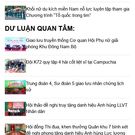
Khối nữ du kích miền Nam nỗ lực luyện tập tham gia
Chương trình “Tổ quốc trong tim”
DƯ LUẬN QUAN TÂM:
Giao lưu truyền thống Cơ quan Hội Phụ nữ giải
phóng Khu Đông Nam Bộ
Đội K72 quy tập 4 hài cốt liệt sĩ tại Campuchia
Trung đoàn 4, Sư đoàn 5 giao lưu nhân chứng lịch
sử
Hội thảo đề nghị truy tặng danh hiệu Anh hùng LLVT
Nhân dân
Hội đồng Thi đua, khen thưởng Quân khu 7 bình xét
đề nghị phong tặng danh hiệu Anh hùng Lực lượng