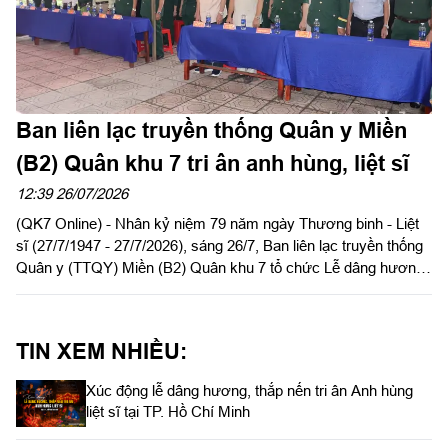
Ban liên lạc truyền thống Quân y Miền
(B2) Quân khu 7 tri ân anh hùng, liệt sĩ
12:39 26/07/2026
(QK7 Online) - Nhân kỷ niệm 79 năm ngày Thương binh - Liệt
sĩ (27/7/1947 - 27/7/2026), sáng 26/7, Ban liên lạc truyền thống
Quân y (TTQY) Miền (B2) Quân khu 7 tổ chức Lễ dâng hương
tưởng niệm Chủ tịch Hồ Chí Minh và các Anh hùng liệt sĩ tại Di
tích lịch sử Quốc gia địa điểm Căn cứ Cục Hậu cần Quân giải
phóng miền Nam Việt Nam (1973 - 1975), xã Lộc Quang, thành
TIN XEM NHIỀU:
phố Đồng Nai.
Xúc động lễ dâng hương, thắp nến tri ân Anh hùng
liệt sĩ tại TP. Hồ Chí Minh