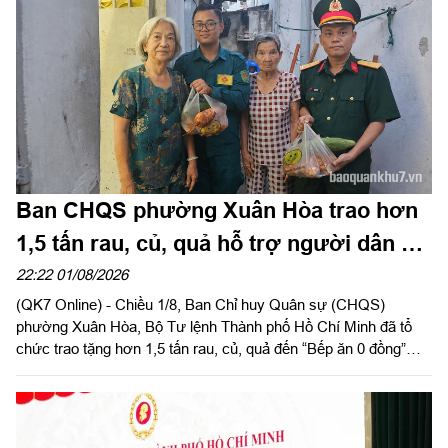
Ban CHQS phường Xuân Hòa trao hơn
1,5 tấn rau, củ, quả hỗ trợ người dân có
hoàn cảnh khó khăn
22:22 01/08/2026
(QK7 Online) - Chiều 1/8, Ban Chỉ huy Quân sự (CHQS)
phường Xuân Hòa, Bộ Tư lệnh Thành phố Hồ Chí Minh đã tổ
chức trao tặng hơn 1,5 tấn rau, củ, quả đến “Bếp ăn 0 đồng”
cùng các hộ dân có hoàn cảnh khó khăn trên địa bàn phường
Thạnh Mỹ Tây và Tăng Nhơn Phú (Thành phố Hồ Chí Minh).