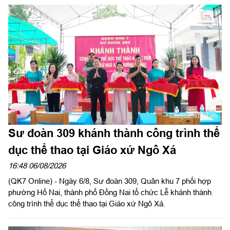
ngư trường trọng điểm của cả nước. Tiềm năng lớn để phát
triển kinh tế biển cũng đặt ra yêu cầu cao trong quản lý hoạt
động khai thác thủy sản. Trong cuộc chiến chống khai thác hải
sản bất hợp pháp, không báo cáo và không theo quy định
(IUU), Bộ đội Biên phòng (BĐBP) tỉnh Lâm Đồng đang phát huy
vai trò nòng cốt, góp phần xây dựng nghề cá hiện đại, có trách
nhiệm và phát triển bền vững.
Sư đoàn 309 khánh thành công trình thể
dục thể thao tại Giáo xứ Ngô Xá
16:48 06/08/2026
(QK7 Online) - Ngày 6/8, Sư đoàn 309, Quân khu 7 phối hợp
phường Hố Nai, thành phố Đồng Nai tổ chức Lễ khánh thành
công trình thể dục thể thao tại Giáo xứ Ngô Xá.