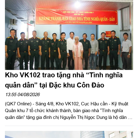
Kho VK102 trao tặng nhà “Tình nghĩa
quân dân” tại Đặc khu Côn Đảo
13:55 04/08/2026
(QK7 Online) - Sáng 4/8, Kho VK102, Cục Hậu cần - Kỹ thuật
Quân khu 7 tổ chức khánh thành, bàn giao nhà “Tình nghĩa
quân dân” tặng gia đình chị Nguyễn Thị Ngọc Dung là hộ dân có
hoàn cảnh khó khăn về nhà ở hiện đang cư trú tại Đặc khu Côn
Đảo, Thành phố Hồ Chí Minh. Đại tá Phạm Ngọc Sơn, Chính
ủy Cục Hậu cần - Kỹ thuật Quân khu đến dự và phát biểu chúc