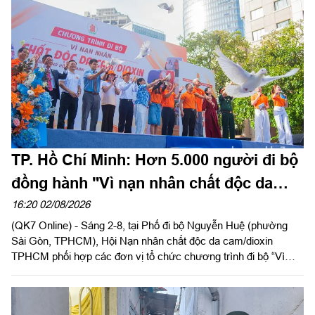
mừng.
TP. Hồ Chí Minh: Hơn 5.000 người đi bộ
đồng hành "Vì nạn nhân chất độc da
cam"
16:20 02/08/2026
(QK7 Online) - Sáng 2-8, tại Phố đi bộ Nguyễn Huệ (phường
Sài Gòn, TPHCM), Hội Nạn nhân chất độc da cam/dioxin
TPHCM phối hợp các đơn vị tổ chức chương trình đi bộ “Vì
nạn nhân chất độc da cam/dioxin” năm 2026, nhân kỷ niệm 65
năm Ngày Thảm họa da cam ở Việt Nam (10-8-1961 - 10-8-
2026).