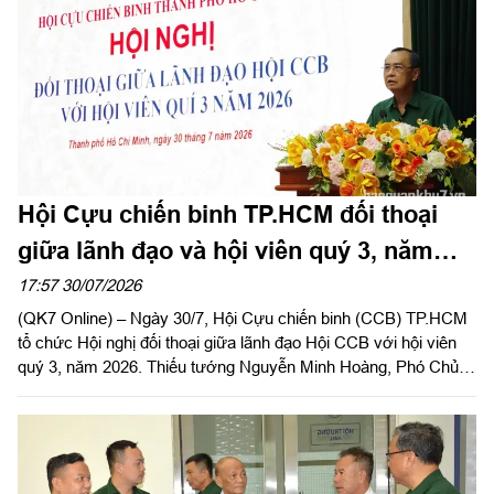
Hội Cựu chiến binh TP.HCM đối thoại
giữa lãnh đạo và hội viên quý 3, năm
2026
17:57 30/07/2026
(QK7 Online) – Ngày 30/7, Hội Cựu chiến binh (CCB) TP.HCM
tổ chức Hội nghị đối thoại giữa lãnh đạo Hội CCB với hội viên
quý 3, năm 2026. Thiếu tướng Nguyễn Minh Hoàng, Phó Chủ
tịch Hội CCB Việt Nam, Phó Chủ tịch Ủy ban MTTQ Việt Nam
TPHCM, Chủ tịch Hội CCB TP.HCM chủ trì hội nghị.