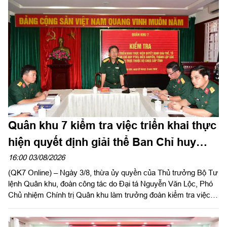
tỉnh Tây Ninh khảo sát thực địa khu đất phục dựng Di tích lịch
sử nơi thành lập LLVT Quân khu 7 tại xã Đức Huệ, tỉnh Tây
Ninh. Đồng chí Lê Văn Hẳn, Phó Bí thư Tỉnh uỷ, Chủ tịch
UBND tỉnh Tây Ninh tiếp và làm việc với đoàn.
Quân khu 7 kiểm tra việc triển khai thực
hiện quyết định giải thể Ban Chỉ huy
PTKV tại TP Đồng Nai và tỉnh Lâm Đồng
16:00 03/08/2026
(QK7 Online) – Ngày 3/8, thừa ủy quyền của Thủ trưởng Bộ Tư
lệnh Quân khu, đoàn công tác do Đại tá Nguyễn Văn Lộc, Phó
Chủ nhiệm Chính trị Quân khu làm trưởng đoàn kiểm tra việc
triển khai thực hiện quyết định giải thể, tổ chức lại Ban Chỉ huy
PTKV, điều chuyển, thành lập các đơn vị trực thuộc Bộ CHQS