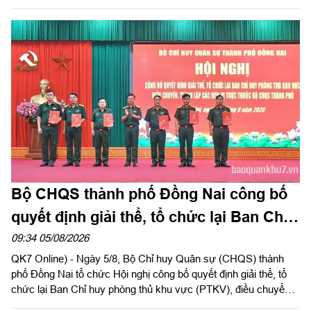
cốt liệt sĩ. Ngày 5/8/2026, Trung tướng Trần Vinh Ngọc, Bí thư
Đảng ủy, Chính ủy Quân khu 7 gửi Thư khen cán bộ, chiến sĩ,
các lực lượng thực hiện nhiệm vụ tìm kiếm, quy tập và xác
định danh tính hài cốt liệt sĩ. Báo Quân khu đăng toàn văn Thư
khen của đồng chí Chính ủy Quân khu 7.
Bộ CHQS thành phố Đồng Nai công bố
quyết định giải thể, tổ chức lại Ban Chỉ
huy phòng thủ khu vực
09:34 05/08/2026
QK7 Online) - Ngày 5/8, Bộ Chỉ huy Quân sự (CHQS) thành
phố Đồng Nai tổ chức Hội nghị công bố quyết định giải thể, tổ
chức lại Ban Chỉ huy phòng thủ khu vực (PTKV), điều chuyển,
thành lập các đơn vị trực thuộc Bộ CHQS thành phố. Thiếu