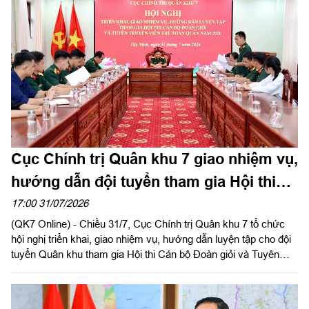
TP Đồng Nai và Bộ CHQS tỉnh Lâm Đồng.
Cục Chính trị Quân khu 7 giao nhiệm vụ,
hướng dẫn đội tuyển tham gia Hội thi
Cán bộ Đoàn giỏi và Tuyên truyền viên
17:00 31/07/2026
(QK7 Online) - Chiều 31/7, Cục Chính trị Quân khu 7 tổ chức
trẻ toàn quân năm 2026
hội nghị triển khai, giao nhiệm vụ, hướng dẫn luyện tập cho đội
tuyển Quân khu tham gia Hội thi Cán bộ Đoàn giỏi và Tuyên
truyền viên trẻ toàn quân năm 2026. Đại tá Nguyễn Như Trúc,
Phó Chủ nhiệm Chính trị Quân khu chủ trì hội nghị.