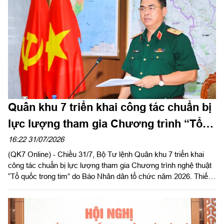
Quân khu 7 triển khai công tác chuẩn bị
lực lượng tham gia Chương trình “Tổ
quốc trong tim”
16:22 31/07/2026
(QK7 Online) - Chiều 31/7, Bộ Tư lệnh Quân khu 7 triển khai
công tác chuẩn bị lực lượng tham gia Chương trình nghệ thuật
“Tổ quốc trong tim” do Báo Nhân dân tổ chức năm 2026. Thiếu
tướng Lê Xuân Bình, Phó Tư lệnh, Tham mưu trưởng Quân
khu chủ trì.