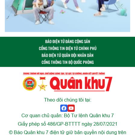
BÁO ĐIỆN TỬ ĐẢNG CỘNG SẢN
CỔNG THÔNG TIN ĐIỆN TỬ CHÍNH PHỦ
BÁO ĐIỆN TỬ QUÂN ĐỘI NHÂN DÂN
CỔNG THÔNG TIN BỘ QUỐC PHÒNG
Theo dõi chúng tôi tại:
Cơ quan chủ quản: Bộ Tư lệnh Quân khu 7
Giấy phép số 486/GP-BTTTT ngày 28/07/2021
© Báo Quân khu 7 điện tử giữ bản quyền nội dung trên