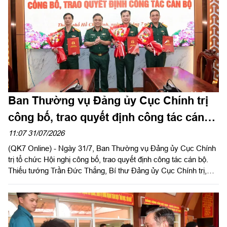
Ban Thường vụ Đảng ủy Cục Chính trị
công bố, trao quyết định công tác cán
bộ
11:07 31/07/2026
(QK7 Online) - Ngày 31/7, Ban Thường vụ Đảng ủy Cục Chính
trị tổ chức Hội nghị công bố, trao quyết định công tác cán bộ.
Thiếu tướng Trần Đức Thắng, Bí thư Đảng ủy Cục Chính trị,
Phó Chủ nhiệm Chính trị Quân khu chủ trì, trao quyết định cho
cán bộ.