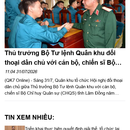
Thủ trưởng Bộ Tư lệnh Quân khu đối
thoại dân chủ với cán bộ, chiến sĩ Bộ
CHQS tỉnh Lâm Đồng
11:04 31/07/2026
(QK7 Online) - Sáng 31/7, Quân khu tổ chức Hội nghị đối thoại
dân chủ giữa Thủ trưởng Bộ Tư lệnh Quân khu với cán bộ,
chiến sĩ Bộ Chỉ huy Quân sự (CHQS) tỉnh Lâm Đồng năm
2026. Thiếu tướng Trần Chí Tâm, Ủy viên Thường vụ Đảng ủy,
Phó Chính ủy Quân khu chủ trì hội nghị.
TIN XEM NHIỀU:
Triển khai thực hiện quyết định giải thể, tổ chức lại