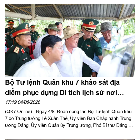
tướng Đặng Văn Lẫm, Ủy viên Thường vụ Đảng ủy, Phó Tư
lệnh Quân khu dự và chỉ đạo Hội nghị. Dự Hội nghị có đồng chí
Võ Tấn Đức, Phó Bí thư Thành ủy thành phố Đồng Nai; thủ
trưởng các cơ quan Quân khu; lãnh đạo Bộ CHQS thành phố
Đồng Nai.
Bộ Tư lệnh Quân khu 7 khảo sát địa
điểm phục dựng Di tích lịch sử nơi
thành lập Quân khu
17:19 04/08/2026
(QK7 Online) - Ngày 4/8, Đoàn công tác Bộ Tư lệnh Quân khu
7 do Trung tướng Lê Xuân Thế, Ủy viên Ban Chấp hành Trung
ương Đảng, Ủy viên Quân ủy Trung ương, Phó Bí thư Đảng ủy,
Tư lệnh Quân khu và Trung tướng Trần Vinh Ngọc, Bí thư Đảng
ủy, Chính ủy Quân khu làm trưởng đoàn phối hợp với UBND