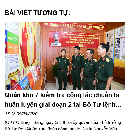
BÀI VIẾT TƯƠNG TỰ:
Quân khu 7 kiểm tra công tác chuẩn bị
huấn luyện giai đoạn 2 tại Bộ Tư lệnh
Thành phố Hồ Chí Minh
17:13 05/08/2026
(QK7 Online) - Sáng ngày 5/8, thừa ủy quyền của Thủ trưởng
Bộ Tư lệnh Quân khu, đoàn công tác do Đại tá Nguyễn Văn