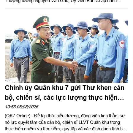
Thượng tướng Nguyễn Văn Gấu, Ủy viên Ban Chấp hành
Trung ương Đảng, Ủy viên Quân ủy Trung ương, Thứ trưởng
Bộ Quốc phòng, Chủ tịch Hội đồng Phổ biến, giáo dục pháp luật
Bộ Quốc phòng chủ trì hội nghị. Hội nghị được tổ chức bằng
hình thức trực tiếp kết hợp với trực tuyến tại 122 điểm cầu
trong toàn quân.
Chính ủy Quân khu 7 gửi Thư khen cán
bộ, chiến sĩ, các lực lượng thực hiện
nhiệm vụ tìm kiếm, quy tập và xác định
10:56 05/08/2026
(QK7 Online) - Để kịp thời biểu dương, động viên tinh thần, sự
danh tính hài cốt liệt sĩ
nỗ lực quyết tâm của cán bộ, chiến sĩ LLVT Quân khu trong
thực hiện nhiệm vụ tìm kiếm, quy tập và xác định danh tính hài