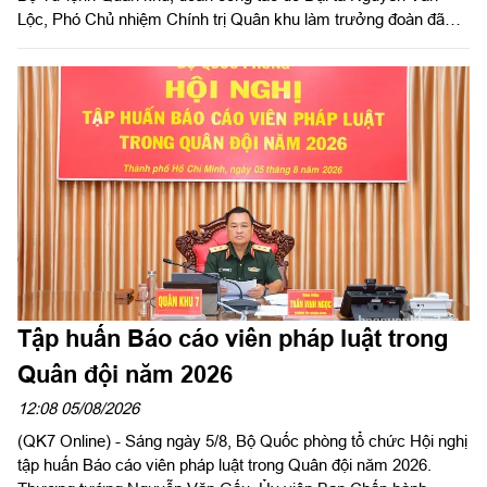
Lộc, Phó Chủ nhiệm Chính trị Quân khu làm trưởng đoàn đã
kiểm tra công tác chuẩn bị và tổ chức huấn luyện giai đoạn 2
năm 2026 tại Trung đoàn Minh Đạm và Ban Chỉ huy Quân sự
(CHQS) phường Tam Long (Bộ Tư lệnh TP Hồ Chí Minh).
Tập huấn Báo cáo viên pháp luật trong
Quân đội năm 2026
12:08 05/08/2026
(QK7 Online) - Sáng ngày 5/8, Bộ Quốc phòng tổ chức Hội nghị
tập huấn Báo cáo viên pháp luật trong Quân đội năm 2026.