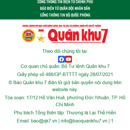
CỔNG THÔNG TIN ĐIỆN TỬ CHÍNH PHỦ
BÁO ĐIỆN TỬ QUÂN ĐỘI NHÂN DÂN
CỔNG THÔNG TIN BỘ QUỐC PHÒNG
Theo dõi chúng tôi tại:
Cơ quan chủ quản: Bộ Tư lệnh Quân khu 7
Giấy phép số 486/GP-BTTTT ngày 28/07/2021
© Báo Quân khu 7 điện tử giữ bản quyền nội dung trên
website này.
Tòa soạn: 17/12 Hồ Văn Huê, phường Đức Nhuận, TP. Hồ
Chí Minh
Phụ trách Tổng Biên tập: Thượng tá Lại Thế Hiền
Email:
bao@qk7.vn | info@baoquankhu7.vn | 1