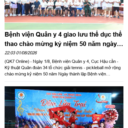
Bệnh viện Quân y 4 giao lưu thể dục thể
thao chào mừng kỷ niệm 50 năm ngày
thành lập
22:03 01/08/2026
(QK7 Online) - Ngày 1/8, Bệnh viện Quân y 4, Cục Hậu cần -
Kỹ thuật Quân đoàn 34 tổ chức giải tennis - pickleball mở rộng
chào mừng kỷ niệm 50 năm Ngày thành lập Bệnh viện
(21/8/1976 - 21/8/2026). Thiếu tướng Trần Công Đức, Phó tư
lệnh, Tham mưu trưởng Quân đoàn 34 dự và giao lưu tại giải.