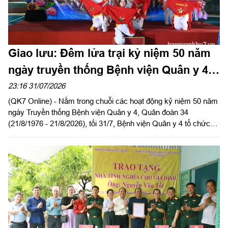
Giao lưu: Đêm lửa trại kỷ niệm 50 năm
ngày truyền thống Bệnh viện Quân y 4,
Quân đoàn 34
23:16 31/07/2026
(QK7 Online) - Nằm trong chuỗi các hoạt động kỷ niệm 50 năm
ngày Truyền thống Bệnh viện Quân y 4, Quân đoàn 34
(21/8/1976 - 21/8/2026), tối 31/7, Bệnh viện Quân y 4 tổ chức
đêm giao lưu văn nghệ và đêm lửa trại với chủ đề “Đoàn kết -
Cống hiến - Phát triển”.