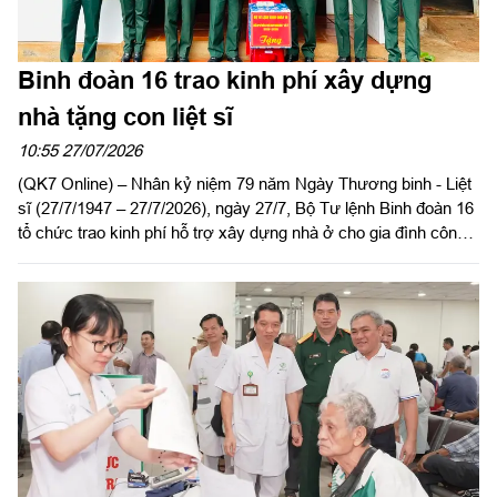
Binh đoàn 16 trao kinh phí xây dựng
nhà tặng con liệt sĩ
10:55 27/07/2026
(QK7 Online) – Nhân kỷ niệm 79 năm Ngày Thương binh - Liệt
sĩ (27/7/1947 – 27/7/2026), ngày 27/7, Bộ Tư lệnh Binh đoàn 16
tổ chức trao kinh phí hỗ trợ xây dựng nhà ở cho gia đình công
nhân viên Vũ Thị Ất, Đoàn Kinh tế - Quốc phòng 726, là con liệt
sĩ có hoàn cảnh khó khăn về nhà ở. Dự buổi lễ có Đại tá Lại
Văn Tuấn, Chủ nhiệm Chính trị Binh đoàn 16; đại diện các cơ
quan, đơn vị của Binh đoàn và lãnh đạo, chỉ huy Đoàn Kinh tế -
Quốc phòng 726.