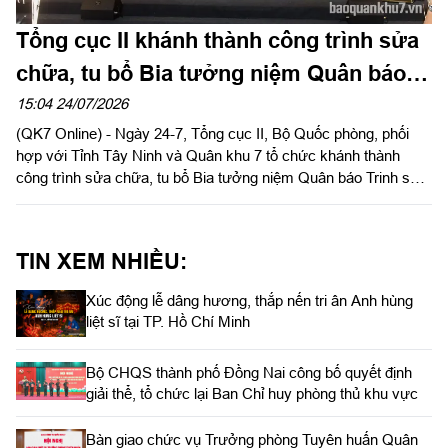
Tổng cục II khánh thành công trình sửa
chữa, tu bổ Bia tưởng niệm Quân báo
Trinh sát tại Tây Ninh
15:04 24/07/2026
(QK7 Online) - Ngày 24-7, Tổng cục II, Bộ Quốc phòng, phối
hợp với Tỉnh Tây Ninh và Quân khu 7 tổ chức khánh thành
công trình sửa chữa, tu bổ Bia tưởng niệm Quân báo Trinh sát
tại Khu di tích chùa Hang thuộc Khu du lịch Quốc gia núi Bà
Đen.
TIN XEM NHIỀU:
Xúc động lễ dâng hương, thắp nến tri ân Anh hùng
liệt sĩ tại TP. Hồ Chí Minh
Bộ CHQS thành phố Đồng Nai công bố quyết định
giải thể, tổ chức lại Ban Chỉ huy phòng thủ khu vực
Bàn giao chức vụ Trưởng phòng Tuyên huấn Quân