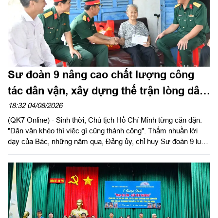
Sư đoàn 9 nâng cao chất lượng công
tác dân vận, xây dựng thế trận lòng dân
vững chắc
18:32 04/08/2026
(QK7 Online) - Sinh thời, Chủ tịch Hồ Chí Minh từng căn dặn:
"Dân vận khéo thì việc gì cũng thành công". Thấm nhuần lời
dạy của Bác, những năm qua, Đảng ủy, chỉ huy Sư đoàn 9 luôn
xác định công tác dân vận là một trong những nhiệm vụ chính
trị quan trọng, góp phần tăng cường mối quan hệ đoàn kết quân
- dân, xây dựng "thế trận lòng dân" vững chắc, tạo nền tảng để
đơn vị hoàn thành thắng lợi nhiệm vụ huấn luyện, sẵn sàng
chiến đấu và xây dựng địa bàn an toàn.