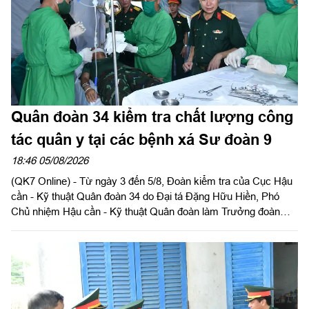
Quân đoàn 34 kiểm tra chất lượng công
tác quân y tại các bệnh xá Sư đoàn 9
18:46 05/08/2026
(QK7 Online) - Từ ngày 3 đến 5/8, Đoàn kiểm tra của Cục Hậu
cần - Kỹ thuật Quân đoàn 34 do Đại tá Đặng Hữu Hiền, Phó
Chủ nhiệm Hậu cần - Kỹ thuật Quân đoàn làm Trưởng đoàn
tiến hành kiểm tra toàn diện công tác quân y tại các bệnh xá
thuộc Sư đoàn 9. Đây là hoạt động nhằm đánh giá chất lượng
thực hiện nhiệm vụ, đồng thời chuẩn bị cho đợt kiểm tra toàn
diện của Cục Quân y năm 2026.