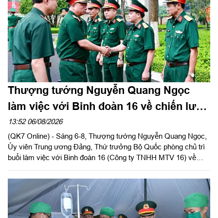
Thượng tướng Nguyễn Quang Ngọc
làm việc với Binh đoàn 16 về chiến lược
phát triển giai đoạn 2026-2030
13:52 06/08/2026
(QK7 Online) - Sáng 6-8, Thượng tướng Nguyễn Quang Ngọc,
Ủy viên Trung ương Đảng, Thứ trưởng Bộ Quốc phòng chủ trì
buổi làm việc với Binh đoàn 16 (Công ty TNHH MTV 16) về
chiến lược phát triển giai đoạn 2026-2030; tổ chức, cơ cấu lại
doanh nghiệp.