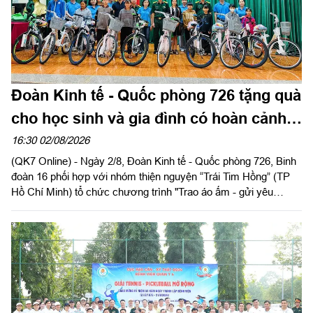
Đoàn Kinh tế - Quốc phòng 726 tặng quà
cho học sinh và gia đình có hoàn cảnh
khó khăn
16:30 02/08/2026
(QK7 Online) - Ngày 2/8, Đoàn Kinh tế - Quốc phòng 726, Binh
đoàn 16 phối hợp với nhóm thiện nguyện “Trái Tim Hồng” (TP
Hồ Chí Minh) tổ chức chương trình "Trao áo ấm - gửi yêu
thương", trao tặng nhiều phần quà thiết thực cho học sinh và
các gia đình có hoàn cảnh khó khăn trên địa bàn hai xã Tuy
Đức và Quảng Trực, tỉnh Lâm Đồng.