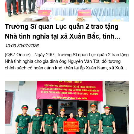
Trường Sĩ quan Lục quân 2 trao tặng
Nhà tình nghĩa tại xã Xuân Bắc, tỉnh
Đồng Nai
10:03 30/07/2026
(QK7 Online) - Ngày 29/7, Trường Sĩ quan Lục quân 2 trao tặng
Nhà tình nghĩa cho gia đình ông Nguyễn Văn Tốt, đối tượng
chính sách có hoàn cảnh khó khăn tại ấp Xuân Nam, xã Xuân
Bắc, tỉnh Đồng Nai. Đây là hoạt động thiết thực trong phong trào
“Đền ơn đáp nghĩa”, tri ân người có công với cách mạng nhân
kỷ niệm 79 năm Ngày Thương binh - Liệt sĩ (27/7/1947 -
27/7/2026), hướng tới kỷ niệm 65 năm Ngày truyền thống
Trường Sĩ quan Lục quân 2 (27/8/1961 - 27/8/2026).