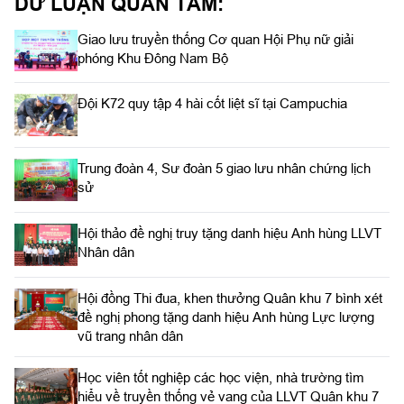
DƯ LUẬN QUAN TÂM:
Giao lưu truyền thống Cơ quan Hội Phụ nữ giải
phóng Khu Đông Nam Bộ
Đội K72 quy tập 4 hài cốt liệt sĩ tại Campuchia
Trung đoàn 4, Sư đoàn 5 giao lưu nhân chứng lịch
sử
Hội thảo đề nghị truy tặng danh hiệu Anh hùng LLVT
Nhân dân
Hội đồng Thi đua, khen thưởng Quân khu 7 bình xét
đề nghị phong tặng danh hiệu Anh hùng Lực lượng
vũ trang nhân dân
Học viên tốt nghiệp các học viện, nhà trường tìm
hiểu về truyền thống vẻ vang của LLVT Quân khu 7