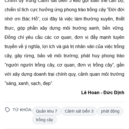
Chính ủy Vùng Cảnh sát biển 3 kêu gọi toàn thể cán bộ,
chiến sĩ tích cực hưởng ứng phong trào trồng cây “Đời đời
nhớ ơn Bác Hồ”, coi đây là việc làm thường xuyên, thiết
thực, góp phần xây dựng môi trường xanh, bền vững.
Đồng chí yêu cầu các cơ quan, đơn vị đẩy mạnh tuyên
truyền về ý nghĩa, lợi ích và giá trị nhân văn của việc trồng
cây, gây rừng, bảo vệ môi trường; phát huy phong trào
“người người trồng cây, cơ quan, đơn vị trồng cây”, gắn
với xây dựng doanh trại chính quy, cảnh quan môi trường
“sáng, xanh, sạch, đẹp”.
Lê Hoan - Đức Định
TỪ KHÓA:
Quân khu 7
Cảnh sát biển 3
phát động
trồng cây