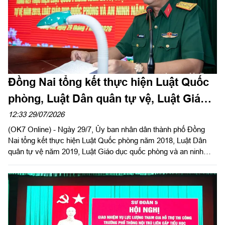
Đồng Nai tổng kết thực hiện Luật Quốc
phòng, Luật Dân quân tự vệ, Luật Giáo
dục quốc phòng và an ninh
12:33 29/07/2026
(OK7 Online) - Ngày 29/7, Ủy ban nhân dân thành phố Đồng
Nai tổng kết thực hiện Luật Quốc phòng năm 2018, Luật Dân
quân tự vệ năm 2019, Luật Giáo dục quốc phòng và an ninh
năm 2013. Đại tá Nguyễn Tấn Linh, Ủy viên Đảng ủy, Phó Tư
lệnh Quân khu dự, phát biểu chỉ đạo. Đại tá Võ Thành Danh, Ủy
viên Ban Thường vụ Thành ủy, Chỉ huy trưởng Bộ Chỉ huy
Quân sự thành phố Đồng Nai chủ trì hội nghị.