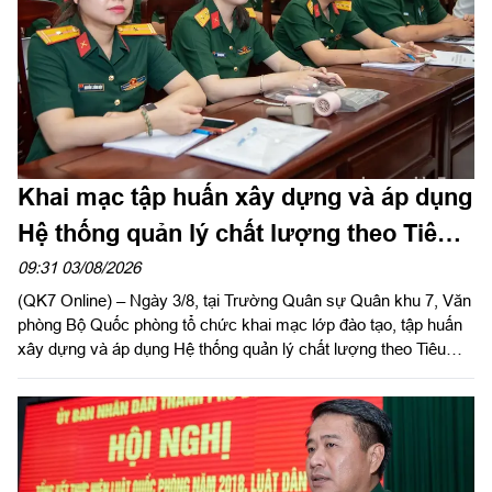
Khai mạc tập huấn xây dựng và áp dụng
Hệ thống quản lý chất lượng theo Tiêu
chuẩn quốc gia TCVN ISO 9001:2015
09:31 03/08/2026
(QK7 Online) – Ngày 3/8, tại Trường Quân sự Quân khu 7, Văn
phòng Bộ Quốc phòng tổ chức khai mạc lớp đào tạo, tập huấn
xây dựng và áp dụng Hệ thống quản lý chất lượng theo Tiêu
chuẩn quốc gia TCVN ISO 9001:2015 năm 2026 khu vực phía
Nam.