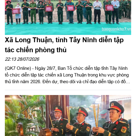
Xã Long Thuận, tỉnh Tây Ninh diễn tập
tác chiến phòng thủ
22:13 28/07/2026
(QK7 Online) - Ngày 28/7, Ban Tổ chức diễn tập tỉnh Tây Ninh
tổ chức diễn tập tác chiến xã Long Thuận trong khu vực phòng
thủ tỉnh năm 2026. Đến dự, theo dõi và chỉ đạo diễn tập có đồng
chí Nguyễn Hồng Sơn, Phó Chủ tịch HĐND tỉnh, Phó Trưởng
ban tổ chức diễn tập tỉnh; Đại tá Trần Đình Hưng, Phó Chỉ huy
trưởng, Tham mưu trưởng Bộ CHQS tỉnh, Ủy viên Ban Chỉ đạo
diễn tập tỉnh, Phó Trưởng ban thường trực Ban tổ chức diễn tập
tỉnh; Đại tá Phạm Ngọc Thạch, Phó Chỉ huy trưởng Bộ CHQS
tỉnh.