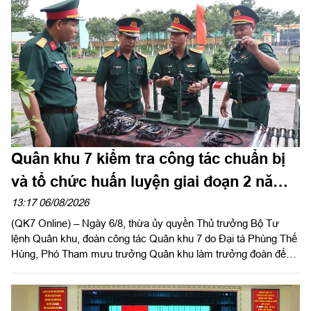
huy trưởng Bộ CHQS tỉnh Lâm Đồng chủ trì hội nghị.
Quân khu 7 kiểm tra công tác chuẩn bị
và tổ chức huấn luyện giai đoạn 2 năm
2026 tại Sư đoàn 309
13:17 06/08/2026
(QK7 Online) – Ngày 6/8, thừa ủy quyền Thủ trưởng Bộ Tư
lệnh Quân khu, đoàn công tác Quân khu 7 do Đại tá Phùng Thế
Hùng, Phó Tham mưu trưởng Quân khu làm trưởng đoàn đến
kiểm tra công tác chuẩn bị và tổ chức huấn luyện giai đoạn 2
năm 2026 tại Sư đoàn 309.