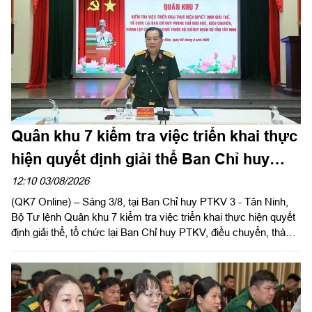
Quân khu 7 kiểm tra việc triển khai thực
hiện quyết định giải thể Ban Chỉ huy
PTKV tại tỉnh Tây Ninh
12:10 03/08/2026
(QK7 Online) – Sáng 3/8, tại Ban Chỉ huy PTKV 3 - Tân Ninh,
Bộ Tư lệnh Quân khu 7 kiểm tra việc triển khai thực hiện quyết
định giải thể, tổ chức lại Ban Chỉ huy PTKV, điều chuyển, thành
lập các đơn vị trực thuộc Bộ CHQS tỉnh Tây Ninh. Đại tá Trần
Hữu Nhân, Phó Tham mưu trưởng Quân khu thừa ủy quyền
của Thủ trưởng Bộ Tư lệnh Quân khu trưởng đoàn kiểm tra.