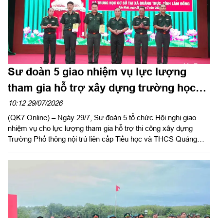
Sư đoàn 5 giao nhiệm vụ lực lượng
tham gia hỗ trợ xây dựng trường học
trên địa bàn tỉnh Lâm Đồng
10:12 29/07/2026
(QK7 Online) – Ngày 29/7, Sư đoàn 5 tổ chức Hội nghị giao
nhiệm vụ cho lực lượng tham gia hỗ trợ thi công xây dựng
Trường Phổ thông nội trú liên cấp Tiểu học và THCS Quảng
Trực, tỉnh Lâm Đồng. Đại tá Huỳnh Việt Lê Kha, Sư đoàn
trưởng chủ trì hội nghị.