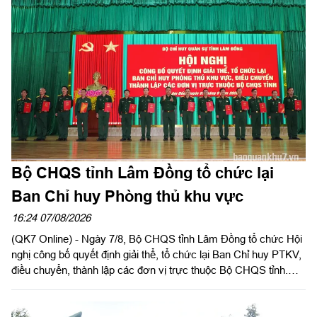
Bộ CHQS tỉnh Lâm Đồng tổ chức lại
Ban Chỉ huy Phòng thủ khu vực
16:24 07/08/2026
(QK7 Online) - Ngày 7/8, Bộ CHQS tỉnh Lâm Đồng tổ chức Hội
nghị công bố quyết định giải thể, tổ chức lại Ban Chỉ huy PTKV,
điều chuyển, thành lập các đơn vị trực thuộc Bộ CHQS tỉnh.
Thiếu tướng Lê Xuân Bình, Ủy viên Thường vụ Đảng ủy, Phó
Tư lệnh, Tham mưu trưởng Quân khu dự và chỉ đạo hội nghị.
Thiếu tướng Đinh Hồng Tiếng, Ủy viên Thường vụ Tỉnh ủy, Chỉ