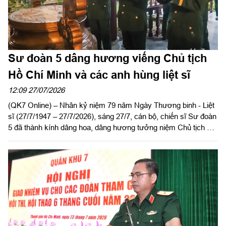
Sư đoàn 5 dâng hương viếng Chủ tịch
Hồ Chí Minh và các anh hùng liệt sĩ
12:09 27/07/2026
(QK7 Online) – Nhân kỷ niệm 79 năm Ngày Thương binh - Liệt
sĩ (27/7/1947 – 27/7/2026), sáng 27/7, cán bộ, chiến sĩ Sư đoàn
5 đã thành kính dâng hoa, dâng hương tưởng niệm Chủ tịch Hồ
Chí Minh và các anh hùng liệt sĩ của Sư đoàn; viếng Nghĩa
trang Liệt sĩ Châu Thành, tỉnh Tây Ninh. Dự và chủ trì buổi lễ có
Đại tá Huỳnh Việt Lê Kha, Sư đoàn trưởng; Đại tá Trần Hoàng
Giang, Bí thư Đảng ủy, Chính ủy Sư đoàn cùng thủ trưởng các
cơ quan, đơn vị.