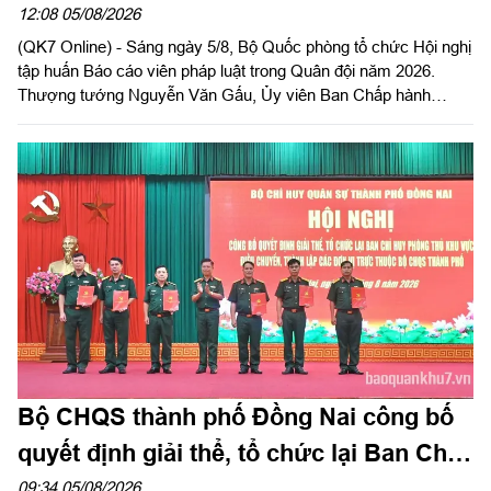
12:08 05/08/2026
(QK7 Online) - Sáng ngày 5/8, Bộ Quốc phòng tổ chức Hội nghị
tập huấn Báo cáo viên pháp luật trong Quân đội năm 2026.
Thượng tướng Nguyễn Văn Gấu, Ủy viên Ban Chấp hành
Trung ương Đảng, Ủy viên Quân ủy Trung ương, Thứ trưởng
Bộ Quốc phòng, Chủ tịch Hội đồng Phổ biến, giáo dục pháp luật
Bộ Quốc phòng chủ trì hội nghị. Hội nghị được tổ chức bằng
hình thức trực tiếp kết hợp với trực tuyến tại 122 điểm cầu
trong toàn quân.
Bộ CHQS thành phố Đồng Nai công bố
quyết định giải thể, tổ chức lại Ban Chỉ
huy phòng thủ khu vực
09:34 05/08/2026