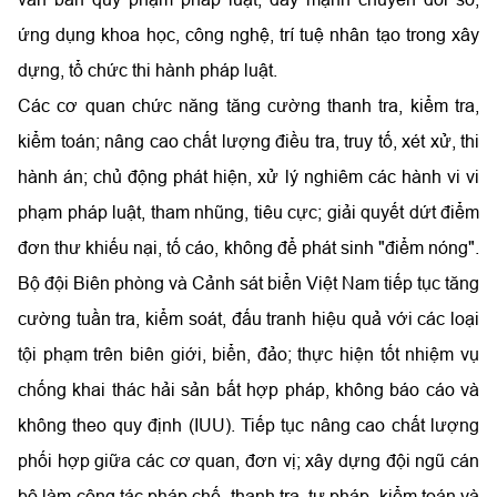
ứng dụng khoa học, công nghệ, trí tuệ nhân tạo trong xây
dựng, tổ chức thi hành pháp luật.
Các cơ quan chức năng tăng cường thanh tra, kiểm tra,
kiểm toán; nâng cao chất lượng điều tra, truy tố, xét xử, thi
hành án; chủ động phát hiện, xử lý nghiêm các hành vi vi
phạm pháp luật, tham nhũng, tiêu cực; giải quyết dứt điểm
đơn thư khiếu nại, tố cáo, không để phát sinh "điểm nóng".
Bộ đội Biên phòng và Cảnh sát biển Việt Nam tiếp tục tăng
cường tuần tra, kiểm soát, đấu tranh hiệu quả với các loại
tội phạm trên biên giới, biển, đảo; thực hiện tốt nhiệm vụ
chống khai thác hải sản bất hợp pháp, không báo cáo và
không theo quy định (IUU). Tiếp tục nâng cao chất lượng
phối hợp giữa các cơ quan, đơn vị; xây dựng đội ngũ cán
bộ làm công tác pháp chế, thanh tra, tư pháp, kiểm toán và