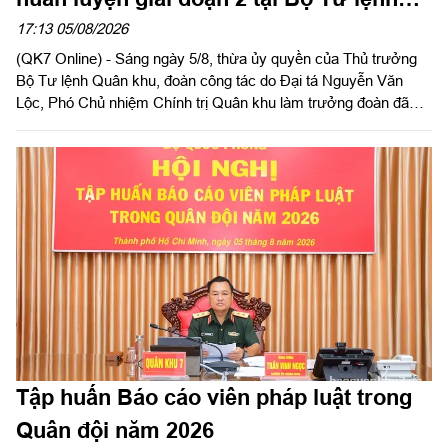
Thành phố Hồ Chí Minh
17:13 05/08/2026
(QK7 Online) - Sáng ngày 5/8, thừa ủy quyền của Thủ trưởng
Bộ Tư lệnh Quân khu, đoàn công tác do Đại tá Nguyễn Văn
Lộc, Phó Chủ nhiệm Chính trị Quân khu làm trưởng đoàn đã
kiểm tra công tác chuẩn bị và tổ chức huấn luyện giai đoạn 2
năm 2026 tại Trung đoàn Minh Đạm và Ban Chỉ huy Quân sự
(CHQS) phường Tam Long (Bộ Tư lệnh TP Hồ Chí Minh).
Tập huấn Báo cáo viên pháp luật trong
Quân đội năm 2026