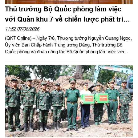
Thủ trưởng Bộ Quốc phòng làm việc
với Quân khu 7 về chiến lược phát triển
giai đoạn 2026 – 2030, tổ chức, cơ cấu
11:52 07/08/2026
(QK7 Online) – Ngày 7/8, Thượng tướng Nguyễn Quang Ngọc,
lại doanh nghiệp
Ủy viên Ban Chấp hành Trung ương Đảng, Thứ trưởng Bộ
Quốc phòng và đoàn công tác Bộ Quốc phòng làm việc với
Quân khu 7 về chiến lược phát triển giai đoạn 2026 – 2030, tổ
chức cơ cấu lại doanh nghiệp. Thiếu tướng Đặng Văn Lẫm, Ủy
viên Thường vụ Đảng ủy, Phó Tư lệnh Quân khu tiếp đoàn.