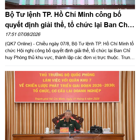
Bộ Tư lệnh TP. Hồ Chí Minh công bố
quyết định giải thể, tổ chức lại Ban Chỉ
huy PTKV, thành lập các đơn vị trực
17:51 07/08/2026
(QK7 Online) - Chiều ngày 07/8, Bộ Tư lệnh TP. Hồ Chí Minh tổ
thuộc
chức Hội nghị công bố quyết định giải thể, tổ chức lại Ban Chỉ
huy Phòng thủ khu vực, thành lập các đơn vị trực thuộc. Trung
tướng Lê Xuân Thế, Ủy viên Ban Chấp hành Trung ương Đảng,
Ủy viên Quân ủy Trung ương, Phó Bí thư Đảng ủy, Tư lệnh
Quân khu dự, chỉ đạo hội nghị. Thiếu tướng Vũ Văn Điền, Ủy
viên Ban Thường vụ Thành ủy, Tư lệnh Bộ Tư lệnh TP. Hồ Chí
Minh chủ trì hội nghị.