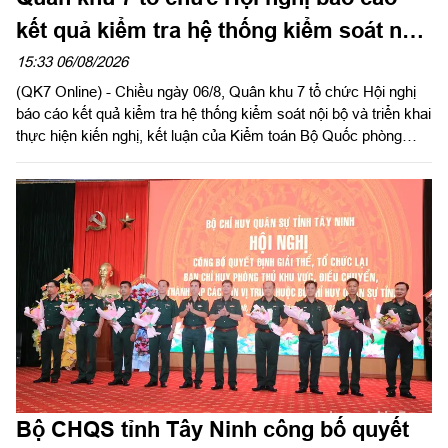
kết quả kiểm tra hệ thống kiểm soát nội
bộ
15:33 06/08/2026
(QK7 Online) - Chiều ngày 06/8, Quân khu 7 tổ chức Hội nghị
báo cáo kết quả kiểm tra hệ thống kiểm soát nội bộ và triển khai
thực hiện kiến nghị, kết luận của Kiểm toán Bộ Quốc phòng
năm 2026 trong LLVT Quân khu. Trung tướng Lê Xuân Thế, Ủy
viên Ban Chấp hành Trung ương Đảng, Ủy viên Quân ủy Trung
ương, Phó Bí thư Đảng ủy, Tư lệnh Quân khu chủ trì hội nghị.
Bộ CHQS tỉnh Tây Ninh công bố quyết