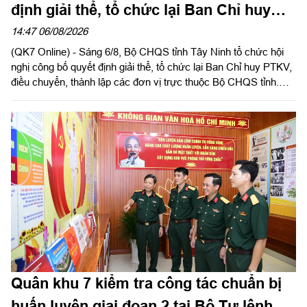
định giải thể, tổ chức lại Ban Chỉ huy
phòng thủ khu vực
14:47 06/08/2026
(QK7 Online) - Sáng 6/8, Bộ CHQS tỉnh Tây Ninh tổ chức hội
nghị công bố quyết định giải thể, tổ chức lại Ban Chỉ huy PTKV,
điều chuyển, thành lập các đơn vị trực thuộc Bộ CHQS tỉnh.
Thừa ủy quyền của Bộ Tư lệnh Quân khu 7, Thiếu tướng Lê
Ngọc Hải, Phó Tham mưu trưởng Quân khu dự và phát biểu
chỉ đạo.
Quân khu 7 kiểm tra công tác chuẩn bị
huấn luyện giai đoạn 2 tại Bộ Tư lệnh