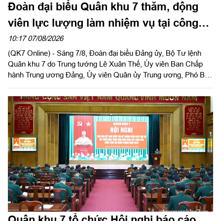
Đoàn đại biểu Quân khu 7 thăm, động
viên lực lượng làm nhiệm vụ tại công
viên Lê Thị Riêng
10:17 07/08/2026
(QK7 Online) - Sáng 7/8, Đoàn đại biểu Đảng ủy, Bộ Tư lệnh
Quân khu 7 do Trung tướng Lê Xuân Thế, Ủy viên Ban Chấp
hành Trung ương Đảng, Ủy viên Quân ủy Trung ương, Phó Bí
thư Đảng ủy, Tư lệnh Quân khu làm trưởng đoàn tổ chức dâng
hoa, dâng hương tưởng niệm cố Tổng Bí thư Trần Phú, các anh
hùng liệt sĩ và thăm, động viên lực lượng đang làm nhiệm vụ tại
công viên Lê Thị Riêng, Thành phố Hồ Chí Minh.
Quân khu 7 tổ chức Hội nghị báo cáo