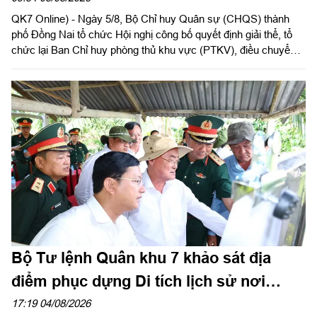
QK7 Online) - Ngày 5/8, Bộ Chỉ huy Quân sự (CHQS) thành
phố Đồng Nai tổ chức Hội nghị công bố quyết định giải thể, tổ
chức lại Ban Chỉ huy phòng thủ khu vực (PTKV), điều chuyển,
thành lập các đơn vị trực thuộc Bộ CHQS thành phố. Thiếu
tướng Đặng Văn Lẫm, Ủy viên Thường vụ Đảng ủy, Phó Tư
lệnh Quân khu dự và chỉ đạo Hội nghị. Dự Hội nghị có đồng chí
Võ Tấn Đức, Phó Bí thư Thành ủy thành phố Đồng Nai; thủ
trưởng các cơ quan Quân khu; lãnh đạo Bộ CHQS thành phố
Đồng Nai.
Bộ Tư lệnh Quân khu 7 khảo sát địa
điểm phục dựng Di tích lịch sử nơi
thành lập Quân khu
17:19 04/08/2026