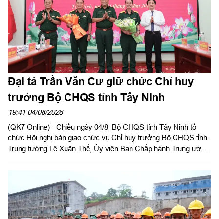
Ninh, Trưởng ban Chỉ đạo về tìm kiếm, quy tập và xác định
danh tính hài cốt liệt sĩ tỉnh Tây Ninh chủ trì hội nghị.
Đại tá Trần Văn Cư giữ chức Chỉ huy
trưởng Bộ CHQS tỉnh Tây Ninh
19:41 04/08/2026
(QK7 Online) - Chiều ngày 04/8, Bộ CHQS tỉnh Tây Ninh tổ
chức Hội nghị bàn giao chức vụ Chỉ huy trưởng Bộ CHQS tỉnh.
Trung tướng Lê Xuân Thế, Ủy viên Ban Chấp hành Trung ương
Đảng, Ủy viên Quân ủy Trung ương, Phó Bí thư Đảng ủy, Tư
lệnh Quân khu 7 và đồng chí Nguyễn Văn Quyết, Ủy viên Ban
Chấp hành Trung ương Đảng, Bí thư Tỉnh ủy, Bí thư Đảng ủy
Quân sự tỉnh đồng chủ trì hội nghị.