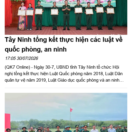
Tây Ninh tổng kết thực hiện các luật về
quốc phòng, an ninh
17:05 30/07/2026
(QK7 Online) - Ngày 30-7, UBND tỉnh Tây Ninh tổ chức Hội
nghị tổng kết thực hiện Luật Quốc phòng năm 2018, Luật Dân
quân tự vệ năm 2019, Luật Giáo dục quốc phòng và an ninh
năm 2013. Đại tá Trần Hữu Nhân, Phó Tham mưu trưởng Quân
khu 7 dự và phát biểu chỉ đạo. Đại tá Trần Đình Hưng, Phó Chỉ
huy trưởng, Tham mưu trưởng Bộ CHQS tỉnh, thừa ủy quyền
UBND tỉnh chủ trì hội nghị. Dự Hội nghị có Đại tá Bùi Đăng
Ninh, Chính ủy Bộ CHQS tỉnh.