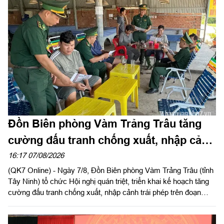
cảnh khó khăn trên địa bàn xã biên giới Quảng Trực.
Đồn Biên phòng Vàm Trảng Trâu tăng
cường đấu tranh chống xuất, nhập cảnh
trái phép
16:17 07/08/2026
(QK7 Online) - Ngày 7/8, Đồn Biên phòng Vàm Trảng Trâu (tỉnh
Tây Ninh) tổ chức Hội nghị quán triệt, triển khai kế hoạch tăng
cường đấu tranh chống xuất, nhập cảnh trái phép trên đoạn
biên giới đơn vị quản lý.