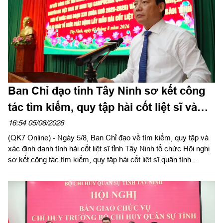
Ban Chỉ đạo tỉnh Tây Ninh sơ kết công
tác tìm kiếm, quy tập hài cốt liệt sĩ và
đẩy mạnh Chiến dịch 500 ngày đêm
16:54 05/08/2026
(QK7 Online) - Ngày 5/8, Ban Chỉ đạo về tìm kiếm, quy tập và
xác định danh tính hài cốt liệt sĩ tỉnh Tây Ninh tổ chức Hội nghị
sơ kết công tác tìm kiếm, quy tập hài cốt liệt sĩ quân tình
nguyện, chuyên gia Việt Nam hy sinh qua các thời kỳ chiến
tranh tại Campuchia đưa về nước giai đoạn XXV; rút kinh
nghiệm sau 60 ngày triển khai lấy mẫu hài cốt liệt sĩ; phát động
đợt thi đua cao điểm với chủ đề “350 ngày đêm thần tốc, quyết
thắng”. Đồng chí Phạm Tấn Hòa, Phó chủ tịch UBND tỉnh Tây