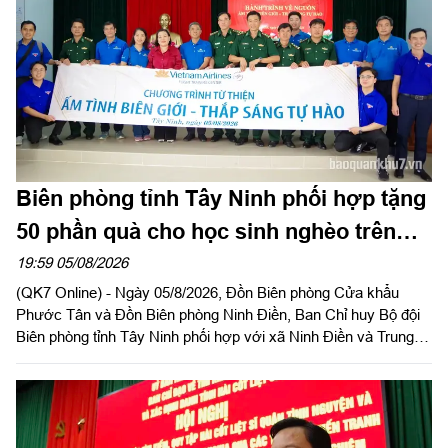
Biên phòng tỉnh Tây Ninh phối hợp tặng
50 phần quà cho học sinh nghèo trên
biên giới
19:59 05/08/2026
(QK7 Online) - Ngày 05/8/2026, Đồn Biên phòng Cửa khẩu
Phước Tân và Đồn Biên phòng Ninh Điền, Ban Chỉ huy Bộ đội
Biên phòng tỉnh Tây Ninh phối hợp với xã Ninh Điền và Trung
tâm huấn luyện bay Việt Nam Airline tổ chức chương trình
“Hành trình về nguồn, ấm tình biên giới, thắp sáng tự hào”.