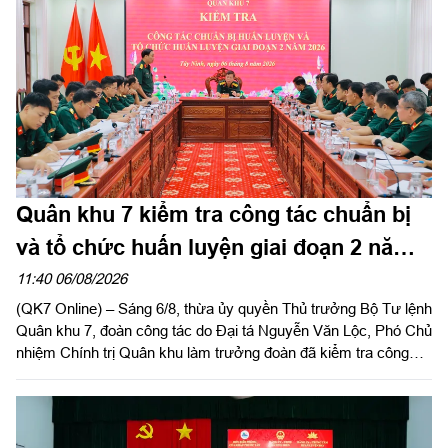
Quân khu 7 kiểm tra công tác chuẩn bị
và tổ chức huấn luyện giai đoạn 2 năm
2026 tại tỉnh Tây Ninh
11:40 06/08/2026
(QK7 Online) – Sáng 6/8, thừa ủy quyền Thủ trưởng Bộ Tư lệnh
Quân khu 7, đoàn công tác do Đại tá Nguyễn Văn Lộc, Phó Chủ
nhiệm Chính trị Quân khu làm trưởng đoàn đã kiểm tra công
tác chuẩn bị và tổ chức huấn luyện giai đoạn 2 năm 2026 tại
Trung đoàn 738 và Ban CHQS phường Tân An, Bộ CHQS tỉnh
Tây Ninh.