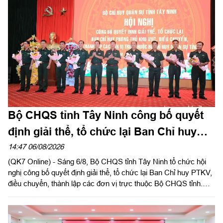
Bộ CHQS tỉnh Tây Ninh công bố quyết
định giải thể, tổ chức lại Ban Chỉ huy
phòng thủ khu vực
14:47 06/08/2026
(QK7 Online) - Sáng 6/8, Bộ CHQS tỉnh Tây Ninh tổ chức hội
nghị công bố quyết định giải thể, tổ chức lại Ban Chỉ huy PTKV,
điều chuyển, thành lập các đơn vị trực thuộc Bộ CHQS tỉnh.
Thừa ủy quyền của Bộ Tư lệnh Quân khu 7, Thiếu tướng Lê
Ngọc Hải, Phó Tham mưu trưởng Quân khu dự và phát biểu
chỉ đạo.