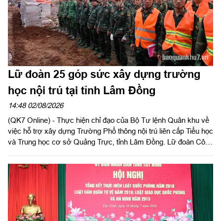
Lữ đoàn 25 góp sức xây dựng trường
học nội trú tại tỉnh Lâm Đồng
14:48 02/08/2026
(QK7 Online) - Thực hiện chỉ đạo của Bộ Tư lệnh Quân khu về
việc hỗ trợ xây dựng Trường Phổ thông nội trú liên cấp Tiểu học
và Trung học cơ sở Quảng Trực, tỉnh Lâm Đồng. Lữ đoàn Công
binh 25, Quân khu 7 đã huy động 47 cán bộ, chiến sĩ tham gia
hỗ trợ xây dựng các công trình trong thời gian từ ngày 02/8 đến
ngày 31/8/2026.