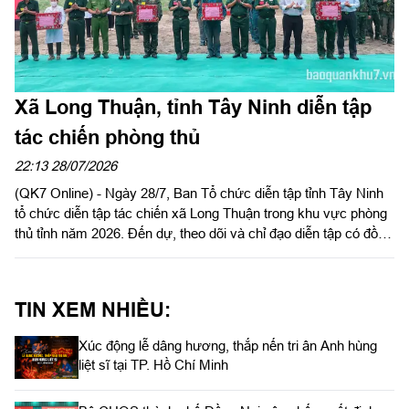
Xã Long Thuận, tỉnh Tây Ninh diễn tập
tác chiến phòng thủ
22:13 28/07/2026
(QK7 Online) - Ngày 28/7, Ban Tổ chức diễn tập tỉnh Tây Ninh
tổ chức diễn tập tác chiến xã Long Thuận trong khu vực phòng
thủ tỉnh năm 2026. Đến dự, theo dõi và chỉ đạo diễn tập có đồng
chí Nguyễn Hồng Sơn, Phó Chủ tịch HĐND tỉnh, Phó Trưởng
ban tổ chức diễn tập tỉnh; Đại tá Trần Đình Hưng, Phó Chỉ huy
trưởng, Tham mưu trưởng Bộ CHQS tỉnh, Ủy viên Ban Chỉ đạo
TIN XEM NHIỀU:
diễn tập tỉnh, Phó Trưởng ban thường trực Ban tổ chức diễn tập
tỉnh; Đại tá Phạm Ngọc Thạch, Phó Chỉ huy trưởng Bộ CHQS
Xúc động lễ dâng hương, thắp nến tri ân Anh hùng
tỉnh.
liệt sĩ tại TP. Hồ Chí Minh