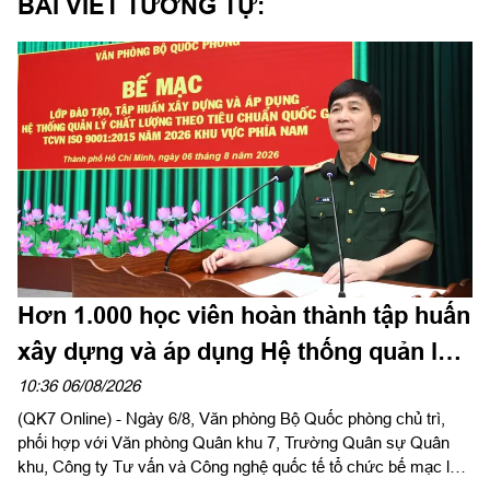
BÀI VIẾT TƯƠNG TỰ:
Hơn 1.000 học viên hoàn thành tập huấn
xây dựng và áp dụng Hệ thống quản lý
chất lượng theo Tiêu chuẩn quốc gia
10:36 06/08/2026
(QK7 Online) - Ngày 6/8, Văn phòng Bộ Quốc phòng chủ trì,
TCVN ISO 9001:2015
phối hợp với Văn phòng Quân khu 7, Trường Quân sự Quân
khu, Công ty Tư vấn và Công nghệ quốc tế tổ chức bế mạc lớp