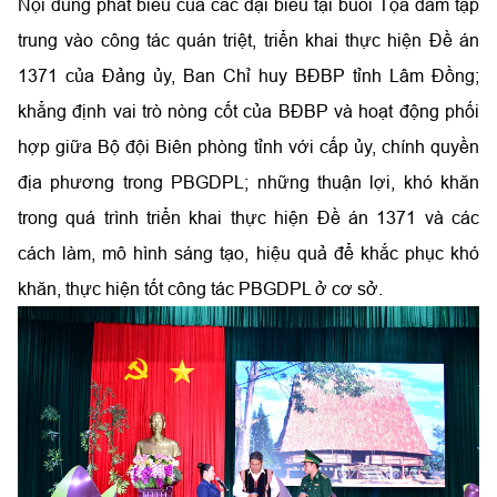
Nội dung phát biểu của các đại biểu tại buổi Tọa đàm tập
trung vào công tác quán triệt, triển khai thực hiện Đề án
1371 của Đảng ủy, Ban Chỉ huy BĐBP tỉnh Lâm Đồng;
khẳng định vai trò nòng cốt của BĐBP và hoạt động phối
hợp giữa Bộ đội Biên phòng tỉnh với cấp ủy, chính quyền
địa phương trong PBGDPL; những thuận lợi, khó khăn
trong quá trình triển khai thực hiện Đề án 1371 và các
cách làm, mô hình sáng tạo, hiệu quả để khắc phục khó
khăn, thực hiện tốt công tác PBGDPL ở cơ sở.