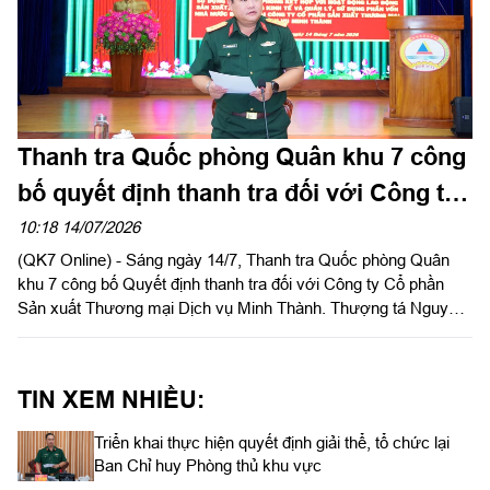
Thanh tra Quốc phòng Quân khu 7 công
bố quyết định thanh tra đối với Công ty
Minh Thành
10:18 14/07/2026
(QK7 Online) - Sáng ngày 14/7, Thanh tra Quốc phòng Quân
khu 7 công bố Quyết định thanh tra đối với Công ty Cổ phần
Sản xuất Thương mại Dịch vụ Minh Thành. Thượng tá Nguyễn
Bảo Anh, Chánh Thanh tra Quốc phòng Quân khu chủ trì hội
nghị.
TIN XEM NHIỀU:
Triển khai thực hiện quyết định giải thể, tổ chức lại
Ban Chỉ huy Phòng thủ khu vực