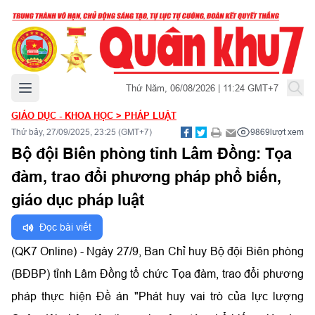
Mở menu chính
Thứ Năm, 06/08/2026 | 11:24 GMT+7
GIÁO DỤC - KHOA HỌC
>
PHÁP LUẬT
Thứ bảy, 27/09/2025, 23:25 (GMT+7)
9869
lượt xem
Bộ đội Biên phòng tỉnh Lâm Đồng: Tọa
đàm, trao đổi phương pháp phổ biến,
giáo dục pháp luật
Đọc bài viết
(QK7 Online) - Ngày 27/9,
Ban Chỉ huy Bộ đội Biên phòng
(BĐBP) tỉnh Lâm Đồng tổ chức Tọa đàm, trao đổi phương
pháp thực hiện
Đề án "Phát huy vai trò của lực lượng