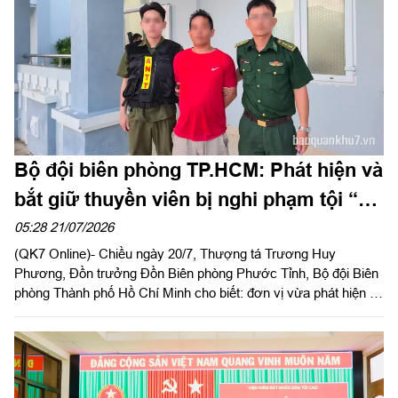
Bộ đội biên phòng TP.HCM: Phát hiện và
bắt giữ thuyền viên bị nghi phạm tội “cố
ý gây thương tích”
05:28 21/07/2026
(QK7 Online)- Chiều ngày 20/7, Thượng tá Trương Huy
Phương, Đồn trưởng Đồn Biên phòng Phước Tỉnh, Bộ đội Biên
phòng Thành phố Hồ Chí Minh cho biết: đơn vị vừa phát hiện và
tiến hành bắt giữ thuyền viên Nguyễn Văn H (sinh năm 1994;
HKTT: xã Long Hải, thành phố Hồ Chí Minh đang làm việc trên
tàu cá BV 950xx TS) là người có Quyết định truy tìm người của
Cơ quan Cảnh sát điều tra Công an Thành phố Hồ Chí Minh bị
nghi thực hiện phạm tội “Cố ý gây thương tích”.