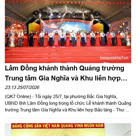
bộ, chiến sĩ đơn vị luôn xác định học tập và làm theo tư tưởng,
đạo đức, phong cách Hồ Chí Minh là động lực để hoàn thành tốt
mọi nhiệm vụ.
Lâm Đồng khánh thành Quảng trường
Trung tâm Gia Nghĩa và Khu liên hợp
Bảo tàng - Thư viện - Công viên
23:13 25/07/2026
(QK7 Online) - Tối ngày 25/7, tại phường Bắc Gia Nghĩa,
UBND tỉnh Lâm Đồng long trọng tổ chức Lễ khánh thành Quảng
trường Trung tâm Gia Nghĩa và Khu liên hợp Bảo tàng - Thư
viện - Công viên. Đây là quảng trường có quy mô lớn nhất khu
vực Tây Nguyên - Duyên hải Nam Trung Bộ tính đến thời điểm
này. Dự lễ khánh thành có: Đại tướng Phan Văn Giang, Ủy viên