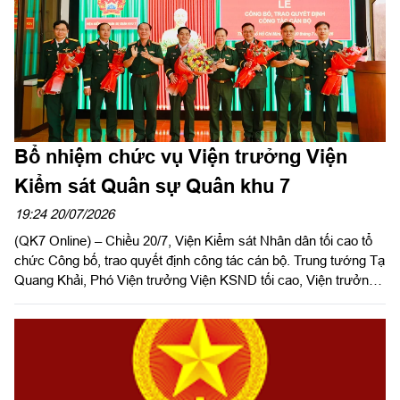
Bổ nhiệm chức vụ Viện trưởng Viện
Kiểm sát Quân sự Quân khu 7
19:24 20/07/2026
(QK7 Online) – Chiều 20/7, Viện Kiểm sát Nhân dân tối cao tổ
chức Công bố, trao quyết định công tác cán bộ. Trung tướng Tạ
Quang Khải, Phó Viện trưởng Viện KSND tối cao, Viện trưởng
Viện KSQS Trung ương dự và phát biểu giao nhiệm vụ. Dự hội
nghị có Thiếu tướng Trần Ngọc Minh, Ủy viên Thường vụ Đảng
ủy, Phó Tư lệnh Quân khu 7 và Thiếu tướng Trần Đức Thắng,
Phó Chủ nhiệm Chính trị Quân khu.