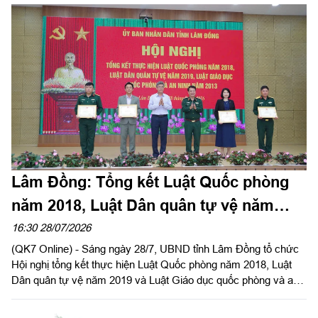
Lâm Đồng: Tổng kết Luật Quốc phòng
năm 2018, Luật Dân quân tự vệ năm
2019 và Luật Giáo dục quốc phòng và an
16:30 28/07/2026
(QK7 Online) - Sáng ngày 28/7, UBND tỉnh Lâm Đồng tổ chức
ninh năm 2013.
Hội nghị tổng kết thực hiện Luật Quốc phòng năm 2018, Luật
Dân quân tự vệ năm 2019 và Luật Giáo dục quốc phòng và an
ninh năm 2013. Đồng chí Nguyễn Minh, Tỉnh ủy viên, Phó Chủ
tịch Ủy ban Nhân dân tỉnh và Thiếu tướng Đinh Hồng Tiếng, Ủy