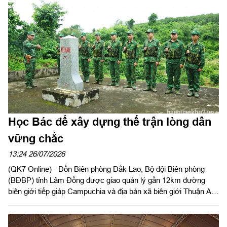
viên Thường vụ Tỉnh ủy, Chỉ huy trưởng Bộ CHQS tỉnh Lâm
Đồng đồng chủ trì hội nghị.
Học Bác để xây dựng thế trận lòng dân
vững chắc
13:24 26/07/2026
(QK7 Online) - Đồn Biên phòng Đắk Lao, Bộ đội Biên phòng
(BĐBP) tỉnh Lâm Đồng được giao quản lý gần 12km đường
biên giới tiếp giáp Campuchia và địa bàn xã biên giới Thuận An.
Đây là khu vực tiềm ẩn nhiều yếu tố phức tạp về an ninh, trật
tự, hoạt động buôn lậu, xuất nhập cảnh trái phép và tội phạm
xuyên biên giới. Trong điều kiện nhiệm vụ ngày càng cao, cán