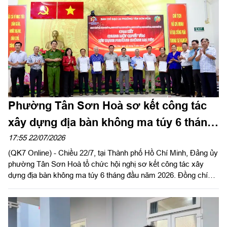
Bộ Chính trị, Phó Thủ tướng Chính phủ, Bộ trưởng Bộ Quốc
phòng; Trung tướng Lê Xuân Thế, Ủy viên Ban Chấp hành
Trung ương Đảng, Ủy viên Quân ủy Trung ương, Phó Bí thư
Đảng ủy, Tư lệnh Quân khu 7.
Phường Tân Sơn Hoà sơ kết công tác
xây dựng địa bàn không ma túy 6 tháng
đầu năm 2026
17:55 22/07/2026
(QK7 Online) - Chiều 22/7, tại Thành phố Hồ Chí Minh, Đảng ủy
phường Tân Sơn Hoà tổ chức hội nghị sơ kết công tác xây
dựng địa bàn không ma túy 6 tháng đầu năm 2026. Đồng chí
Trương Lê Mỹ Ngọc, Bí thư Đảng ủy, Chủ tịch Hội đồng nhân
dân phường dự và phát biểu chỉ đạo.