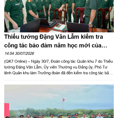
Thiếu tướng Đặng Văn Lẫm kiểm tra
công tác bảo đảm năm học mới của
Trường Thiếu sinh quân miền Nam
14:54 30/07/2026
(QK7 Online) – Ngày 30/7, Đoàn công tác Quân khu 7 do Thiếu
tướng Đặng Văn Lẫm, Ủy viên Thường vụ Đảng ủy, Phó Tư
lệnh Quân khu làm Trưởng đoàn đã đến kiểm tra công tác bảo
đảm chuẩn bị khai giảng năm học 2026–2027 tại Trường Thiếu
sinh quân miền Nam.