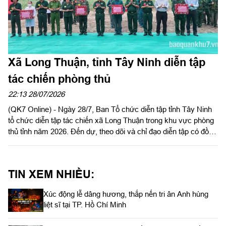
Xã Long Thuận, tỉnh Tây Ninh diễn tập
tác chiến phòng thủ
22:13 28/07/2026
(QK7 Online) - Ngày 28/7, Ban Tổ chức diễn tập tỉnh Tây Ninh
tổ chức diễn tập tác chiến xã Long Thuận trong khu vực phòng
thủ tỉnh năm 2026. Đến dự, theo dõi và chỉ đạo diễn tập có đồng
chí Nguyễn Hồng Sơn, Phó Chủ tịch HĐND tỉnh, Phó Trưởng
ban tổ chức diễn tập tỉnh; Đại tá Trần Đình Hưng, Phó Chỉ huy
trưởng, Tham mưu trưởng Bộ CHQS tỉnh, Ủy viên Ban Chỉ đạo
TIN XEM NHIỀU:
diễn tập tỉnh, Phó Trưởng ban thường trực Ban tổ chức diễn tập
tỉnh; Đại tá Phạm Ngọc Thạch, Phó Chỉ huy trưởng Bộ CHQS
Xúc động lễ dâng hương, thắp nến tri ân Anh hùng
tỉnh.
liệt sĩ tại TP. Hồ Chí Minh