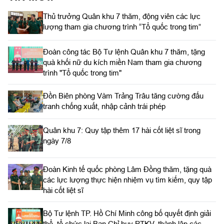
Thủ trưởng Quân khu 7 thăm, động viên các lực
lượng tham gia chương trình “Tổ quốc trong tim”
Đoàn công tác Bộ Tư lệnh Quân khu 7 thăm, tặng
quà khối nữ du kích miền Nam tham gia chương
trình "Tổ quốc trong tim"
Đồn Biên phòng Vàm Trảng Trâu tăng cường đấu
tranh chống xuất, nhập cảnh trái phép
Quân khu 7: Quy tập thêm 17 hài cốt liệt sĩ trong
ngày 7/8
Đoàn Kinh tế quốc phòng Lâm Đồng thăm, tặng quà
các lực lượng thực hiện nhiệm vụ tìm kiếm, quy tập
hài cốt liệt sĩ
Bộ Tư lệnh TP. Hồ Chí Minh công bố quyết định giải
thể, tổ chức lại Ban Chỉ huy PTKV, thành lập các