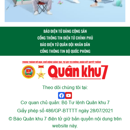
BÁO ĐIỆN TỬ ĐẢNG CỘNG SẢN
CỔNG THÔNG TIN ĐIỆN TỬ CHÍNH PHỦ
BÁO ĐIỆN TỬ QUÂN ĐỘI NHÂN DÂN
CỔNG THÔNG TIN BỘ QUỐC PHÒNG
Theo dõi chúng tôi tại:
Cơ quan chủ quản: Bộ Tư lệnh Quân khu 7
Giấy phép số 486/GP-BTTTT ngày 28/07/2021
© Báo Quân khu 7 điện tử giữ bản quyền nội dung trên
website này.