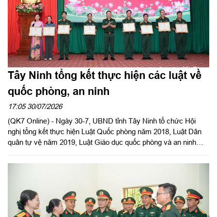
Tây Ninh tổng kết thực hiện các luật về
quốc phòng, an ninh
17:05 30/07/2026
(QK7 Online) - Ngày 30-7, UBND tỉnh Tây Ninh tổ chức Hội
nghị tổng kết thực hiện Luật Quốc phòng năm 2018, Luật Dân
quân tự vệ năm 2019, Luật Giáo dục quốc phòng và an ninh
năm 2013. Đại tá Trần Hữu Nhân, Phó Tham mưu trưởng Quân
khu 7 dự và phát biểu chỉ đạo. Đại tá Trần Đình Hưng, Phó Chỉ
huy trưởng, Tham mưu trưởng Bộ CHQS tỉnh, thừa ủy quyền
UBND tỉnh chủ trì hội nghị. Dự Hội nghị có Đại tá Bùi Đăng
Ninh, Chính ủy Bộ CHQS tỉnh.