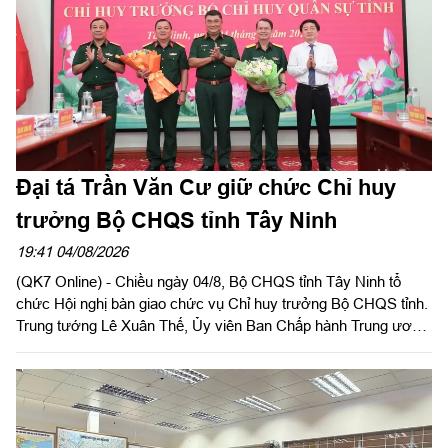
thắng”. Đồng chí Phạm Tấn Hòa, Phó chủ tịch UBND tỉnh Tây
Ninh, Trưởng ban Chỉ đạo về tìm kiếm, quy tập và xác định
danh tính hài cốt liệt sĩ tỉnh Tây Ninh chủ trì hội nghị.
Đại tá Trần Văn Cư giữ chức Chỉ huy
trưởng Bộ CHQS tỉnh Tây Ninh
19:41 04/08/2026
(QK7 Online) - Chiều ngày 04/8, Bộ CHQS tỉnh Tây Ninh tổ
chức Hội nghị bàn giao chức vụ Chỉ huy trưởng Bộ CHQS tỉnh.
Trung tướng Lê Xuân Thế, Ủy viên Ban Chấp hành Trung ương
Đảng, Ủy viên Quân ủy Trung ương, Phó Bí thư Đảng ủy, Tư
lệnh Quân khu 7 và đồng chí Nguyễn Văn Quyết, Ủy viên Ban
Chấp hành Trung ương Đảng, Bí thư Tỉnh ủy, Bí thư Đảng ủy
Quân sự tỉnh đồng chủ trì hội nghị.