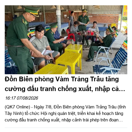
Đồn Biên phòng Vàm Trảng Trâu tăng
cường đấu tranh chống xuất, nhập cảnh
trái phép
16:17 07/08/2026
(QK7 Online) - Ngày 7/8, Đồn Biên phòng Vàm Trảng Trâu (tỉnh
Tây Ninh) tổ chức Hội nghị quán triệt, triển khai kế hoạch tăng
cường đấu tranh chống xuất, nhập cảnh trái phép trên đoạn
biên giới đơn vị quản lý.