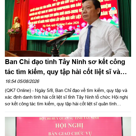
Ban Chỉ đạo tỉnh Tây Ninh sơ kết công
tác tìm kiếm, quy tập hài cốt liệt sĩ và
đẩy mạnh Chiến dịch 500 ngày đêm
16:54 05/08/2026
(QK7 Online) - Ngày 5/8, Ban Chỉ đạo về tìm kiếm, quy tập và
xác định danh tính hài cốt liệt sĩ tỉnh Tây Ninh tổ chức Hội nghị
sơ kết công tác tìm kiếm, quy tập hài cốt liệt sĩ quân tình
nguyện, chuyên gia Việt Nam hy sinh qua các thời kỳ chiến
tranh tại Campuchia đưa về nước giai đoạn XXV; rút kinh
nghiệm sau 60 ngày triển khai lấy mẫu hài cốt liệt sĩ; phát động
đợt thi đua cao điểm với chủ đề “350 ngày đêm thần tốc, quyết