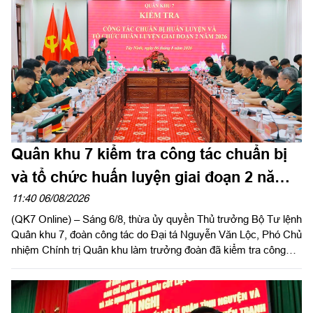
Quân khu 7 kiểm tra công tác chuẩn bị
và tổ chức huấn luyện giai đoạn 2 năm
2026 tại tỉnh Tây Ninh
11:40 06/08/2026
(QK7 Online) – Sáng 6/8, thừa ủy quyền Thủ trưởng Bộ Tư lệnh
Quân khu 7, đoàn công tác do Đại tá Nguyễn Văn Lộc, Phó Chủ
nhiệm Chính trị Quân khu làm trưởng đoàn đã kiểm tra công
tác chuẩn bị và tổ chức huấn luyện giai đoạn 2 năm 2026 tại
Trung đoàn 738 và Ban CHQS phường Tân An, Bộ CHQS tỉnh
Tây Ninh.