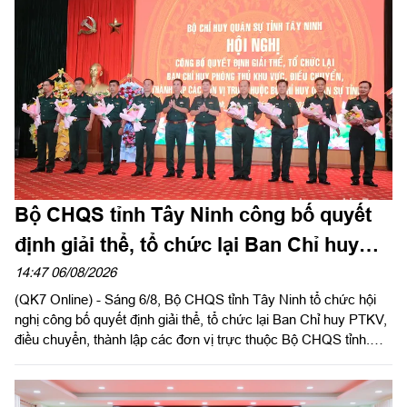
Bộ CHQS tỉnh Tây Ninh công bố quyết
định giải thể, tổ chức lại Ban Chỉ huy
phòng thủ khu vực
14:47 06/08/2026
(QK7 Online) - Sáng 6/8, Bộ CHQS tỉnh Tây Ninh tổ chức hội
nghị công bố quyết định giải thể, tổ chức lại Ban Chỉ huy PTKV,
điều chuyển, thành lập các đơn vị trực thuộc Bộ CHQS tỉnh.
Thừa ủy quyền của Bộ Tư lệnh Quân khu 7, Thiếu tướng Lê
Ngọc Hải, Phó Tham mưu trưởng Quân khu dự và phát biểu
chỉ đạo.